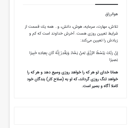
هوالرزاق
تلاش، مهارت، سرمايه، هوش، دانش، و… همه يك قسمت از
شرايط تعيين روزى هست. آخرش خداوند است كه كم و
زيادش را تعيين مى‌كند:
إِنَّ رَبَّكَ يَبْسُطُ الرِّزْقَ لِمَنْ يَشَاءُ وَيَقْدِرُ إِنَّهُ كَانَ بِعِبَادِهِ خَبِيرًا
بَصِيرًا
همانا خدای تو هر که را خواهد روزی وسیع دهد و هر که را
خواهد تنگ روزی گرداند، که او به (صلاح کار) بندگان خود
کاملا آگاه و بصیر است.