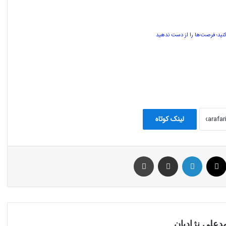
نید؛ فرصت‌ها را از دست ندهید
لینک کوتاه
بوک
توئیتر (X)
لینکدین
اشتراک گذاری از طریق ایمیل
چاپ
علی نژادیان