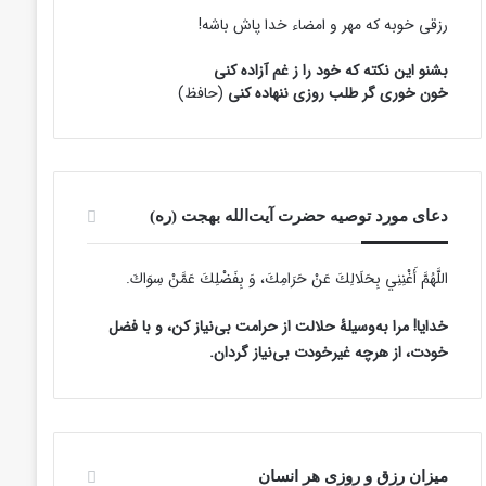
رزقی خوبه كه مهر و امضاء خدا پاش باشه!
بشنو این نکته که خود را ز غم آزاده کنی
خون خوری گر طلب روزی ننهاده کنی
(حافظ)
دعای مورد توصیه حضرت آیت‌الله بهجت (ره)
اللَّهُمَّ أَغْنِنِي بِحَلَالِكَ عَنْ حَرَامِكَ، وَ بِفَضْلِكَ عَمَّنْ سِوَاكَ‏.
خدایا! مرا به‌وسیلۀ حلالت از حرامت بی‌نیاز کن، و با فضل
خودت، از هرچه غیرخودت بی‌نیاز گردان.
میزان رزق و روزی هر انسان