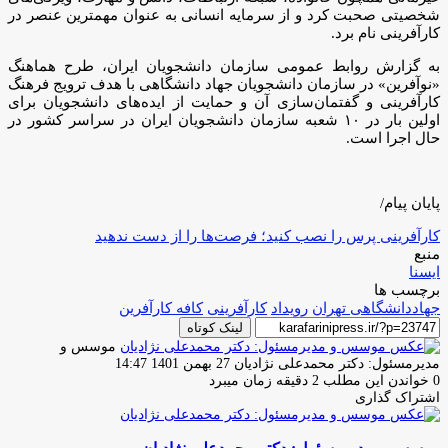
شخصیتی صحبت کرد و از سرمایه انسانی به عنوان مهمترین عنصر در
کارآفرینی نام برد.
به گزارش روابط عمومی سازمان دانشجویان ایران، طرح هماهنگ
«نوآفرین» در سازمان دانشجویان جهاد دانشگاهی با هدف ترویج فرهنگ
کارآفرینی و گفتمان‌سازی آن و حمایت از ایده‌های دانشجویان برای
اولین بار در ۱۰ شعبه سازمان دانشجویان ایران در سراسر کشور در
حال اجرا است.
پایان پیام/
کارآفرینی پرس را نصب کنید؛ فرصت‌ها را از دست ندهید
منبع
ایسنا
برچسب ها
جهاددانشگاهی تهران
رویداد
کارآفرینی
کافه کارآفرین
لینک کوتاه
موسس و
ارسال
مدیرمسئول: دکتر محمدعلی نژادیان
27 بهمن 1401 14:47
ایمیل
0
خواندن این مطلب 2 دقیقه زمان میبرد
اشتراک گذاری
چاپ
فیس
توئیتر
واتس
تلگرام
لینکدین
اشتراک
(X)
آپ
بوک
گذاری
از