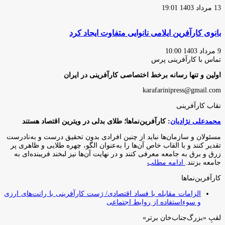
13 مرداد 1403 19:01
بانوی کارآفرین ایلامی نانوایی متفاوت ایجاد کرد
9 مرداد 1403 10:00
تماس با کارآفرینی پرس
اولین و تنها رسانه برخط اختصاصی کارآفرینی در ایران
karafarinipress@gmail.com
نقاب کارآفرینی
محمدعلی نژادیان
: کارآفرین‌نماها؛ طلای بدلی در ویترین اقتصاد هستند
مسئولان و سازمان‌ها نباید از چنین افرادی بدون تحقیق درست و به‌نادرست
تقدیر کنند و با القاب خاص آ‌ن‌ها را به‌عنوان الگو، چهره طلایی و ظاهری پر
زرق و برق به جامعه معرفی کنند و در نهایت آن‌ها نیز لبخند فریبنده‌ای به
جامعه بزنند.
ادامه مطلب
کارآفرین‌نماها
الزامات مقابله با فساد اقتصادی/ ژست کارآفرینی با رانت‌های ارزی
و سوءاستفاده از روابط اجتماعی
لقبِ «بزرگ‌جناب‌خان برتر»