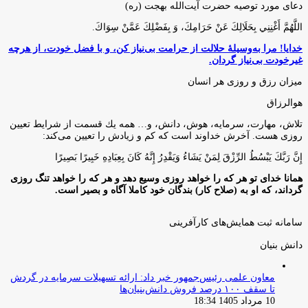
دعای مورد توصیه حضرت آیت‌الله بهجت (ره)
اللَّهُمَّ أَغْنِنِي بِحَلَالِكَ عَنْ حَرَامِكَ، وَ بِفَضْلِكَ عَمَّنْ سِوَاكَ‏.
خدایا! مرا به‌وسیلۀ حلالت از حرامت بی‌نیاز کن، و با فضل خودت، از هرچه
غیرخودت بی‌نیاز گردان.
میزان رزق و روزی هر انسان
هوالرزاق
تلاش، مهارت، سرمايه، هوش، دانش، و… همه يك قسمت از شرايط تعيين
روزى هست. آخرش خداوند است كه كم و زيادش را تعيين مى‌كند:
إِنَّ رَبَّكَ يَبْسُطُ الرِّزْقَ لِمَنْ يَشَاءُ وَيَقْدِرُ إِنَّهُ كَانَ بِعِبَادِهِ خَبِيرًا بَصِيرًا
همانا خدای تو هر که را خواهد روزی وسیع دهد و هر که را خواهد تنگ روزی
گرداند، که او به (صلاح کار) بندگان خود کاملا آگاه و بصیر است.
سامانه ثبت همایش‌های کارآفرینی
دانش‌ بنیان‌
معاون علمی رئیس‌جمهور خبر داد: ارائه تسهیلات سرمایه در گردش
تا سقف ۱۰۰ درصد فروش دانش‌بنیان‌ها
10 مرداد 1405 18:34