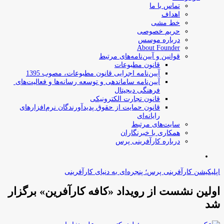
تماس با ما
اهداف
خط مشی
حریم خصوصی
درباره موسس
About Founder
قوانین و آیین‌نامه‌های مرتبط
‌قانون مطبوعات
آیین‌نامه اجرایی قانون مطبوعات، مصوب 1395
آیین‌نامه سامان­دهی و توسعه رسانه­‌ها و فعالیت‌­های
فرهنگی دیجیتال
قانون تجارت الکترونیکی
قانون حمایت از حقوق پدیدآورندگان نرم‌افزارهای
رایانه‌ای
سایت‌های مرتبط
همکاری با خبرنگاران
درباره کارآفرینی پرس
جستجو
برای
اپلیکیشن کارآفرینی پرس؛ پنجره‌ای به دنیای کارآفرینی
اولین نشست از رویداد «کافه کارآفرین» برگزار
شد