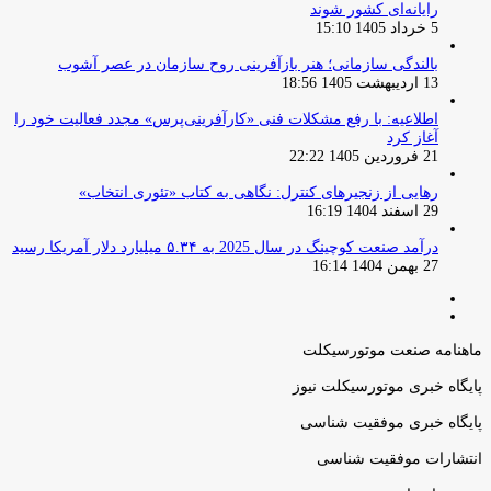
رایانه‌ای کشور شوند
5 خرداد 1405 15:10
بالندگی سازمانی؛ هنر بازآفرینی روح سازمان در عصر آشوب
13 اردیبهشت 1405 18:56
اطلاعیه: با رفع مشکلات فنی «کارآفرینی‌پرس» مجدد فعالیت خود را
آغاز کرد
21 فروردین 1405 22:22
رهایی از زنجیرهای کنترل: نگاهی به کتاب «تئوری انتخاب»
29 اسفند 1404 16:19
درآمد صنعت کوچینگ در سال 2025 به ۵.۳۴ میلیارد دلار آمریکا رسید
27 بهمن 1404 16:14
صفحه
صفحه
قبلی
بعدی
ماهنامه صنعت موتورسیکلت
پایگاه خبری موتورسیکلت نیوز
پایگاه خبری موفقیت شناسی
انتشارات موفقیت شناسی