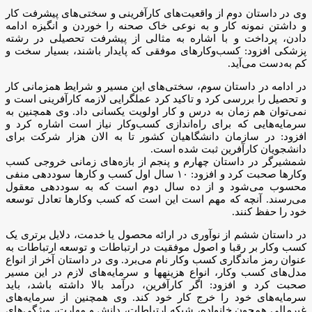
وی در داستان دوم از واقعیت‌های کارآفرینی و سختی‌های پیشرفت کار
و داشتن نمونه کار و به نوعی خاک صحنه را خوردن و انگیزه ادامه
دادن، پرداخت و با اشاره به مثالی از پیشرفت تحصیلی در رشته
پزشکی افزود: کسب‌وکارهای موفقی که پایدار باشند، بسیار سخت و
کم به‌دست می‌آید.
در ادامه در داستان سوم، سختی‌های این مسیر و شرایط همزمانی کار
و تحصیل را بررسی کرد و تاکید کرد عملگرایی لازمه کارآفرینی است و
نمی‌توان هم زمان به درس و کار اولویت یکسانی داد. وی همچنین به
سرمایه‌هایی که برای راه‌اندازی کسب‌وکار نیاز است اشاره کرد و
افزود: در سازمان دانشگاهیان کشور تا به الان هزار شرکت برای
دانشجویان کارآفرین ثبت شده است.
شمشیرگر در داستان چهارم و پنجم از بازه‌های زمانی خروجی کسب
وکارها صحبت کرد و افزود: ۱۰ سال اول کسب و کارها سوددهی منفی
محسوب می‌شود و از ده سال دوم است که به سوددهی معقول
می‌رسند. آنچه که مهم است این است که کسب وکارها تعادل توسعه
خود را حفظ کنند.
در داستان ششم از نوآوری در ارائه محصول یا خدمت، دلایل برتری یک
کسب‌ وکار بر رقبا و اصول موفقیت در ارتباطات و توسعه ارتباطات به
عنوان رمز ماندگاری کسب وکار نام می‌برد. وی در داستان آخر از انواع
مدل‌های کسب وکار، انواع هزینهها و سرمایه‌های لازم در این مسیر
صحبت کرد و افزود: اگر کارآفرین، درآمد بالا داشته باشد، باید
سرمایه‌های خود را خرج کار خود کند. وی همچنین از سرمایه‌های
غیرمالی همچون خانواده، شبکه ارتباطات، دانش و مهارت، ویژگی‌های