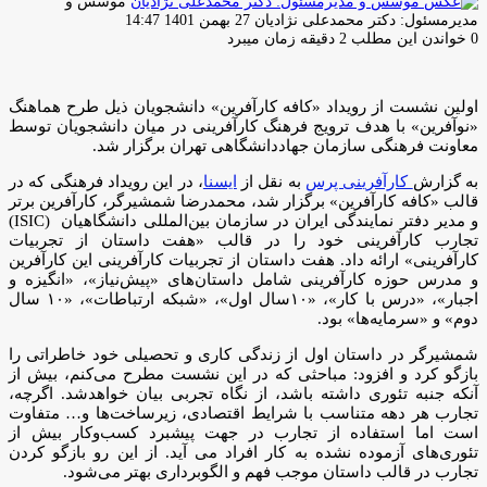
موسس و
ارسال
مدیرمسئول: دکتر محمدعلی نژادیان
27 بهمن 1401 14:47
ایمیل
0
خواندن این مطلب 2 دقیقه زمان میبرد
اولین نشست از رویداد «کافه کارآفرین» دانشجویان ذیل طرح هماهنگ
«نوآفرین» با هدف ترویج فرهنگ کارآفرینی در میان دانشجویان توسط
معاونت فرهنگی سازمان جهاددانشگاهی تهران برگزار شد.
به گزارش
کارآفرینی پرس
به نقل از
ایسنا
، در این رویداد فرهنگی که در
قالب «کافه کارآفرین» برگزار شد، محمدرضا شمشیرگر، کارآفرین برتر
و مدیر دفتر نمایندگی ایران در سازمان بین‌المللی دانشگاهیان (ISIC)
تجارب کارآفرینی خود را در قالب «هفت داستان از تجربیات
کارآفرینی» ارائه داد. هفت داستان از تجربیات کارآفرینی این کارآفرین
و مدرس حوزه کارآفرینی شامل داستان‌های «پیش‌نیاز»، «انگیزه و
اجبار»، «درس با کار»، «۱۰سال اول»، «شبکه ارتباطات»، «۱۰ سال
دوم» و «سرمایه‌ها» بود.
شمشیرگر در داستان اول از زندگی کاری و تحصیلی خود خاطراتی را
بازگو کرد و افزود: مباحثی که در این نشست مطرح می‌کنم، بیش از
آنکه جنبه تئوری داشته باشد، از نگاه تجربی بیان خواهدشد. اگرچه،
تجارب هر دهه متناسب با شرایط اقتصادی، زیرساخت‌ها و… متفاوت
است اما استفاده از تجارب در جهت پیشبرد کسب‌وکار بیش از
تئوری‌های آزموده نشده به کار افراد می آید. از این رو بازگو کردن
تجارب در قالب داستان موجب فهم و الگوبرداری بهتر می‌شود.