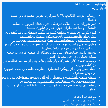
پنج‌شنبه 15 مرداد 1405
اخبار ویژه
رونمایی پوستر الکامپ ۲۹ با تمرکز بر هوش مصنوعی و امنیت
دیجیتال
دبیر شورای عالی انقلاب فرهنگی: فرماندهان امروز ما اساتید
دانشگاه و صاحب‌نظران حوزه علم و فناوری هستند
عضو کمیسیون مشاوران نصر: سرمایه‌گذاری خطرپذیر در کشور از
استارت‌آپ‌ها به‌سمت دارایی‌های کم‌ریسک‌تر رفته است
سه بانک کشور به سامانه ناظر سکوهای طلا متصل می‌شوند
معاون علمی رئیس‌جمهور خبر داد: ارائه تسهیلات سرمایه در گردش
تا سقف ۱۰۰ درصد فروش دانش‌بنیان‌ها
توسعه دامنه حمایت‌های بنیاد ملی نخبگان از سطح فردی به سطح
شبکه نخبگانی در حل مسائل کشور
وضعیت فضای کار اشتراکی پارادایس هاب پس از سال‌ها فعالیت در
باغ کتاب تهران
انتقاد نصر تهران از رویکرد انحصاری معاونت علمی ریاست جمهوری
در هوش مصنوعی
12 شرکت در آستانه ورود به بازار اپراتوری هوش مصنوعی در ایران/
بخش خصوصی وارد فصل جدید اقتصاد دیجیتال می‌شود
راه‌اندازی دو صندوق جدید برای استارت‌آپ‌ها با اعتبار هزار میلیارد
تومان
شرکت چترا محرک
پایگاه خبری موفقیت‌شناسی
پایگاه خبری موتورسیکلت‌نیوز