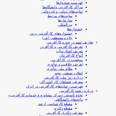
فهرست صندوق‌ها
مراکز کارآفرینی دانشگاه‌ها
سایت‌های دولتی و غیردولتی
سایت‌های مرتبط
سازمان‌ها
بین‌المللی
جشنواره‌ها
جشنواره‌های کارآفرینی‌ پرس
جایزه مصطفی (ص)
تعاریف مهم در حوزه کارآفرینی
تعریف کارآفرینی و کارآفرین
تعریف استارت‌آپ
انواع کارآفرینان
موفقیت در کارآفرینی
تعریف خلاقیت و نوآوری
نظام ملی نوآوری
انقلاب صنعتی پنجم
درباره روز ملی کارآفرینی
معرفی فضاهای کار اشتراکی
فهرست رسانه‌های کارآفرینی در ایران
درباره رشته کارآفرینی
نحوه تاسیس «مرکز مشاوره و خدمات کارآفرینی»
واحدهای دانشگاهی
مقطع کارشناسی ارشد
مقطع دکتری
معرفی دکتری کارآفرینی