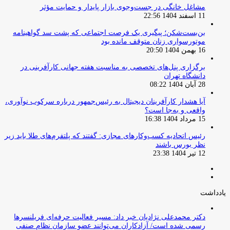
مشاغل خانگی در جست‌وجوی بازار پایدار و حمایت مؤثر
11 اسفند 1404 22:56
بن‌بست‌شکن؛ پیگیری یک فرصت اجتماعی که پشت سد گواهینامه
موتورسواری زنان متوقف مانده بود
16 بهمن 1404 20:50
برگزاری پنل‌های تخصصی به مناسبت هفته جهانی کارآفرینی در
دانشگاه تهران
28 آبان 1404 08:22
آیا هشدار کارآفرینان دیجیتال به رئیس‌جمهور درباره سرکوب نوآوری،
واقعی و به‌جا است؟
15 مرداد 1404 16:38
‏رئیس اتحادیه کسب‌وکارهای مجازی: گفتند که پلتفرم‌های طلا باید زیر
نظر بورس باشند
12 تیر 1404 23:38
صفحه
صفحه
قبلی
بعدی
یادداشت
دکتر محمدعلی نژادیان خبر داد: مسیر فعالیت حرفه‌ای فریلنسرها
رسمی شده است/ آزادکاران می‌توانند عضو سازمان نظام صنفی