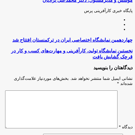
موسس و مدیرمسئول: دکتر محمدعلی نژادیان
طریق
ایمیل
پایگاه خبری کارآفرینی پرس
وبسایت
لینکدین
اینستاگرام
چهاردهمین
چهاردهمین نمایشگاه اختصاصی ایران در ترکمنستان افتتاح شد
نمایشگاه
اختصاصی
نخستین
نخستین نمایشگاه تولید، کارآفرینی و مهارت‌های کسب و کار در
ایران
نمایشگاه
قرچک گشایش یافت
در
تولید،
ترکمنستان
کارآفرینی
دیدگاهتان را بنویسید
افتتاح
و
شد
مهارت‌های
نشانی ایمیل شما منتشر نخواهد شد.
بخش‌های موردنیاز علامت‌گذاری
کسب
شده‌اند
*
و
کار
در
قرچک
گشایش
یافت
دیدگاه
*