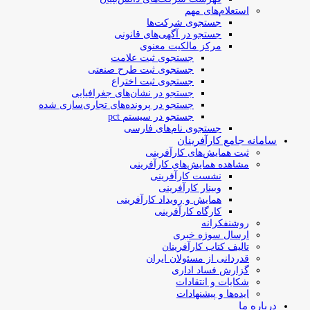
استعلام‌های مهم
جستجوی شرکت‌ها
جستجو در آگهی‌های قانونی
مرکز مالکیت معنوی
جستجوی ثبت علامت
جستجوی ثبت طرح صنعتی
جستجوی ثبت اختراع
جستجو در نشان‌های جغرافیایی
جستجو در پرونده‌های تجاری‌سازی شده
جستجو در سیستم pct
جستجوی نام‌های فارسی
سامانه جامع کارآفرینان
ثبت همایش‌های کارآفرینی
مشاهده همایش‌های کارآفرینی
نشست کارآفرینی
وبینار کارآفرینی
همایش و رویداد کارآفرینی
کارگاه کارآفرینی
روشنفکرانه
ارسال سوژه‌ خبری
تالیف کتاب کارآفرینان
قدردانی از مسئولان ایران
گزارش فساد اداری
شکایات و انتقادات
ایده‌ها و پیشنهادات
درباره ما