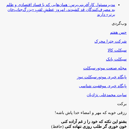
مدیرمسئول کارآفرینی‌پرس: همان‌هایی که با فساد اقتصادی و ظلم
به مصرف‌کنندگان قد کشیدند، امروز عطشِ لقبِ «بزرگ‌جناب‌خان
برتر» دارند
وب‌گردی
حس هفتم
شرکت چترا محرک
سیکلت کالا
سیکلت بانک
مجله صنعت موتورسیکلت
پایگاه خبری موتورسیکلت نیوز
پایگاه خبری موفقیت شناسی
سایت محمدعلی نژادیان
برکت
رزقی خوبه كه مهر و امضاء خدا پاش باشه!
بشنو این نکته که خود را ز غم آزاده کنی
خون خوری گر طلب روزی ننهاده کنی
(حافظ)