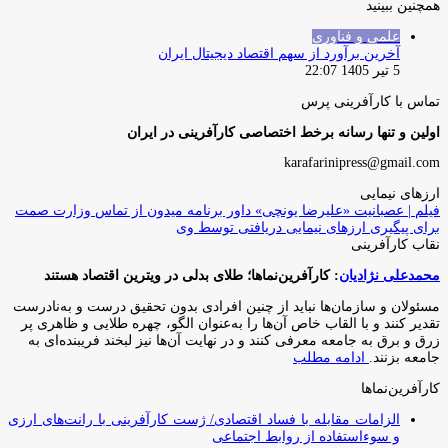
همچنین ببینید
بستن
علمی و فناوری
آخرین برآورد از سهم اقتصاد دیجیتال ایران
5 تیر 1405 22:07
تماس با کارآفرینی پرس
اولین و تنها رسانه برخط اختصاصی کارآفرینی در ایران
karafarinipress@gmail.com
ارزهای نیمایی
فیلم | عصبانیت «علیرضا یونچی» داور برنامه میدون از تماس وزارت صمت
برای پیگیری ارزهای نیمایی دریافتی توسط وی
نقاب کارآفرینی
محمدعلی نژادیان
: کارآفرین‌نماها؛ طلای بدلی در ویترین اقتصاد هستند
مسئولان و سازمان‌ها نباید از چنین افرادی بدون تحقیق درست و به‌نادرست
تقدیر کنند و با القاب خاص آ‌ن‌ها را به‌عنوان الگو، چهره طلایی و ظاهری پر
زرق و برق به جامعه معرفی کنند و در نهایت آن‌ها نیز لبخند فریبنده‌ای به
جامعه بزنند.
ادامه مطلب
کارآفرین‌نماها
الزامات مقابله با فساد اقتصادی/ ژست کارآفرینی با رانت‌های ارزی
و سوءاستفاده از روابط اجتماعی