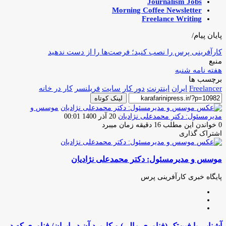
Journalism Jobs
Morning Coffee Newsletter
Freelance Writing
پایان پیام/
کارآفرینی پرس را نصب کنید؛ فرصت‌ها را از دست ندهید
منبع
هفته نامه شنبه
برچسب ها
Freelancer
ایران
اینترنت
دور کار
سایت
فریلنسر
کار در خانه
لینک کوتاه
موسس و
ارسال
مدیرمسئول: دکتر محمدعلی نژادیان
20 آذر 1400 00:01
ایمیل
0
خواندن این مطلب 16 دقیقه زمان میبرد
اشتراک گذاری
چاپ
فیس
توئیتر
واتس
تلگرام
لینکدین
اشتراک
(X)
آپ
بوک
گذاری
موسس و مدیرمسئول: دکتر محمدعلی نژادیان
از
طریق
ایمیل
پایگاه خبری کارآفرینی پرس
وبسایت
لینکدین
اینستاگرام
آشنایی
آشنایی با فین‌تک (فناوری مالی) و کاربرد آن در ایران/ فناوری که در