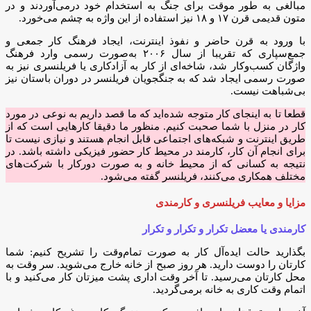
مبالغی به طور موقت برای جنگ به استخدام خود در‌می‌آوردند‌ و در
متون قدیمی قرن ۱۷ و ۱۸ نیز استفاده از این واژه به چشم می‌خورد.
با ورود به قرن حاضر و نفوذ اینترنت، ایجاد فرهنگ کار جمعی و
جمع‌سپاری که تقریبا از سال ۲۰۰۶ به‌صورت رسمی وارد فرهنگ
واژگان کسب‌وکار شد، شاخه‌ای از کار به آزادکاری یا فریلنسری نیز به
صورت رسمی ایجاد شد که به جنگجویان فریلنسر در دوران باستان نیز
بی‌شباهت نیست.
قطعا تا به اینجای کار متوجه شده‌اید که ما قصد داریم به نوعی ‌در مورد
کار در منزل با شما صحبت کنیم. منظور ما دقیقا کارهایی است که از
طریق اینترنت و شبکه‌های اجتماعی قابل انجام هستند و نیازی نیست تا
برای انجام آن کار، کارمند در محیط کار حضور فیزیکی داشته باشد. در
نتیجه به کسانی که از محیط خانه و به صورت دورکار با شرکت‌های
مختلف همکاری می‌کنند، فریلنسر گفته می‌شود.
مزایا و معایب فریلنسری و کارمندی
کارمندی یا معضل تکرار و تکرار و تکرار
بگذارید حالت ایده‌آل کار به صورت تمام‌وقت را تشریح کنیم: شما
کارتان را دوست دارید. هر روز صبح از خانه خارج می‌شوید. سر وقت به
محل کارتان می‌رسید. تا آخر وقت اداری پشت میزتان کار می‌کنید و با
اتمام وقت کاری به خانه برمی‌گردید.