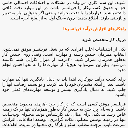
شوند. این سند کاری می‌تواند در مشکلات و اختلافات احتمالی حامی
حق و حقوق کسب‌و‌کار یا فریلنسر باشد. در این موارد دقت کافی
داشته باشید. قرارداد را با دقت بخوانید و حتی اگر بندهایی نیاز به تغییر
و بازبینی دارند، اطلاع بدهید؛ چون «جنگ اول به از صلح آخر» است.
راهکارهای افزایش درآمد فریلنسرها
در یک کار متخصص شوید
یکی از اشتباهات اغلب افرادی که در شغل فریلنسر موفق نمی‌شود،
انتخاب همزمان چندین رشته و مهارت است. وقتی ‌روی چندین کار
به‌طور همزمان تمرکز کنید، ۴۰درصد از میزان کارایی شما کاسته
می‌شود. بنابراین نمی‌توانید هیچ‌یک از مهارت‌ها را به نحو احسن انجام
دهید.
برای کسب درآمد دورکاری ابتدا باید به دنبال یادگیری تنها یک مهارت
باشید. بعد از اینکه مشتریان خود را پیدا کردید و توانستید رضایت آنها را
جلب کنید، به دنبال یادگیری بیشتر و توسعه‌ مهارت‌های فعلی خود
باشید.
فریلنسر موفق کسی است که در کار خود (هرچند محدود) متخصص
باشد. او به‌جای پرداختن به چندین کار به‌طور همزمان، تنها در یک زمینه‌
خاص رشد می‌کند. برای مثال، یک کارشناس تولید محتوای وب‌سایت
تنها در زمینه‌‌ نوشتن مطلب، نکات گرامری، توسعه‌ اطلاعات، افزایش
سرعت تایپ، ترجمه‌‌ مطلب، سئو و بارگذاری محتوا در سایت، اطلاعات