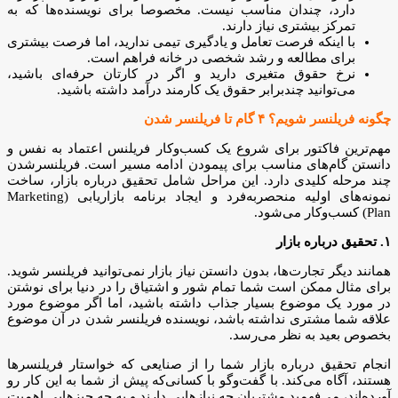
دارد، چندان مناسب نیست. مخصوصا برای نویسنده‌ها که به
تمرکز بیشتری نیاز دارند.
با اینکه فرصت تعامل و یادگیری تیمی ندارید، اما فرصت بیشتری
برای مطالعه و رشد شخصی در خانه فراهم است.
نرخ حقوق متغیری دارید و اگر در کارتان حرفه‌ای باشید،
می‌توانید چند‌برابر حقوق یک کارمند درآمد داشته باشید.
چگونه فریلنسر شویم؟ ۴ گام تا فریلنسر شدن
مهم‌ترین فاکتور برای شروع یک کسب‌وکار فریلنس اعتماد به نفس و
دانستن گام‌های مناسب برای پیمودن ادامه مسیر است. فریلنسر‌شدن
چند مرحله کلیدی دارد. این مراحل شامل‌ تحقیق درباره بازار، ساخت
نمونه‌های اولیه منحصربه‌فرد و ایجاد برنامه بازاریابی (Marketing
Plan) کسب‌وکار می‌شود.
۱. تحقیق درباره بازار
همانند دیگر تجارت‌ها، بدون دانستن نیاز بازار نمی‌توانید فریلنسر شوید.
برای مثال ممکن است شما تمام شور و اشتیاق را در دنیا برای نوشتن
در مورد یک موضوع بسیار جذاب داشته باشید، اما اگر موضوع مورد
علاقه شما مشتری نداشته باشد، نویسنده فریلنسر‌ شدن در آن موضوع
بخصوص بعید به نظر می‌رسد.
انجام تحقیق درباره بازار شما را از صنایعی که خواستار فریلنسرها
هستند، آگاه می‌کند. با گفت‌وگو با کسانی‌که پیش از شما به این کار رو
آورده‌اند، می‌فهمید مشتریان چه نیازهایی دارند و به چه چیزهایی اهمیت