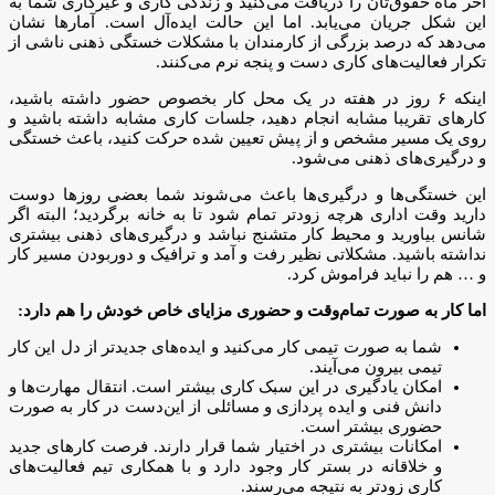
آخر ماه حقوق‌تان را دریافت می‌کنید و زندگی کاری و غیرکاری شما به
این شکل جریان می‌یابد. اما این حالت ایده‌آل است. آمارها نشان
می‌دهد که درصد بزرگی از کارمندان با مشکلات خستگی ذهنی ناشی از
تکرار فعالیت‌های کاری دست و پنجه نرم می‌کنند.
اینکه ۶ روز در هفته در یک محل کار بخصوص حضور داشته باشید،
کارهای تقریبا مشابه انجام دهید، جلسات کاری مشابه داشته باشید و
روی یک مسیر مشخص و از پیش تعیین شده حرکت کنید، باعث خستگی
و درگیری‌های ذهنی می‌شود.
این خستگی‌ها و درگیری‌ها باعث می‌شوند شما بعضی روزها دوست
دارید وقت اداری هر‌چه زودتر تمام شود تا به خانه برگردید؛ البته اگر
شانس بیاورید و محیط کار متشنج نباشد و درگیری‌های ذهنی بیشتری
نداشته باشید. مشکلاتی نظیر رفت و آمد و ترافیک و دور‌بودن مسیر کار
و … هم را نباید فراموش کرد.
اما کار به صورت تمام‌وقت و حضوری مزایای خاص خودش را هم دارد:
شما به صورت تیمی کار می‌کنید و ایده‌های جدیدتر از دل این کار
تیمی بیرون می‌آیند.
امکان یادگیری در این سبک کاری بیشتر است. انتقال مهارت‌ها و
دانش‌ فنی و ایده‌ پردازی و مسائلی از این‌دست در کار به صورت
حضوری بیشتر است.
امکانات بیشتری در اختیار شما قرار دارند. فرصت کارهای جدید
و خلاقانه در بستر کار وجود دارد و با همکاری تیم فعالیت‌های
کاری زودتر به نتیجه می‌رسند.