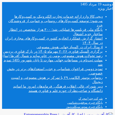
دوشنبه 19 مرداد 1405
اخبار ویژه
دیجی‌کالا وارد ارائه خدمات تجارت الکترونیک به کسب‌وکارها
می‌شود/ توسعه کسب‌وکارهای روستایی و حمایت از فروشندگان
خرد
پایگاه ملی فریلنسرها عملیاتی شد؛ ۳۰۰ هزار متخصص در انتظار
ساختار جدید اشتغال
انتشار گزارش عملکرد اتحادیه کشوری کسب‌وکارهای مجازی ایران
در سال ۱۴۰۴
4 مدال ایران در المپیاد جهانی هوش مصنوعی
برگزاری المپیک فناوری ۲۰۲۶ مهرماه ۱۴۰۵ در پارک فناوری پردیس
رصد تحولات هوش مصنوعی بومی در خاورمیانه و شمال آفریقا (منا)
مهلت ثبت‌نام در مسابقات جهانی مهارت تا پایان شهریور 1405 تمدید
شد
تمدید دومین فراخوان شناسایی و جذب استعدادهای برتر در بخش
خصوصی
رونمایی پوستر الکامپ ۲۹ با تمرکز بر هوش مصنوعی و امنیت
دیجیتال
دبیر شورای عالی انقلاب فرهنگی: فرماندهان امروز ما اساتید
دانشگاه و صاحب‌نظران حوزه علم و فناوری هستند
شرکت چترا محرک
پایگاه خبری موفقیت‌شناسی
پایگاه خبری موتورسیکلت‌نیوز