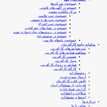
جستجوی شرکت‌ها
جستجو در آگهی‌های قانونی
مرکز مالکیت معنوی
جستجوی ثبت علامت
جستجوی ثبت طرح صنعتی
جستجوی ثبت اختراع
جستجو در نشان‌های جغرافیایی
جستجو در پرونده‌های تجاری‌سازی شده
جستجو در سیستم pct
جستجوی نام‌های فارسی
سامانه جامع کارآفرینان
ثبت همایش‌های کارآفرینی
مشاهده همایش‌های کارآفرینی
نشست کارآفرینی
وبینار کارآفرینی
همایش و رویداد کارآفرینی
کارگاه کارآفرینی
روشنفکرانه
ارسال سوژه‌ خبری
تالیف کتاب کارآفرینان
قدردانی از مسئولان ایران
گزارش فساد اداری
شکایات و انتقادات
ایده‌ها و پیشنهادات
درباره ما
تماس با ما