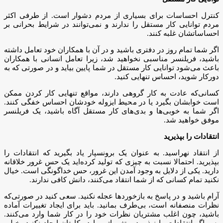
کنترل احساسات برای بسیاری از مردم دشوار است. از طرفی اکثر
مردم توانایی کار مستقل را ندارند و نمی‌توانند در شرایط بحرانی بر
احساساتشان غلبه کنند.
اگر شما تمام روز در دفتری باشید و در آن با همکاران خود تعامل داشته
باشید، فریلنسر مناسبی نخواهید شد، زیرا تعامل انسانی با همکاران
باعث می‌شود توانایی کار مستقل در شما پایین بیاید و در صورتی که به
دورکار شوید، احساس تنهایی کنید.
کسانی‌که عادت به کار گروهی دارند، مواقع تنهایی کار کردن ممکن
است خوابشان بگیرد یا در محیط ایزوله خودشان احساس خفگی کنند.
اگر شما به خوبی‌ها و بدی‌های کار مستقل آگاه باشید، یک فریلنسر
موفق خواهید شد.
انتقادات را بپذیرید
از انتقاد نهراسید. به عنوان یک برونسپار یاد بگیرید که انتقادات را
بپذیرید. احتمالا نسبت به چیزی که تولید کرده‌اید یک حس غرور خلاقانه
دارید. یکی از دلایل به وجود آمدن این غرور، حس خداگونگی است. خیال
نکنید تمام کسانی که از شما انتقاد می‌کنند، دانش کافی ندارند.
آرام باشید و در پاسخ به بازخوردها عجله نکنید. سعی کنید در صورتی‌که
نظرات منصفانه است، بی‌طرف بمانید. باید برای ایجاد تغییرات آماده
باشید، چون اغلب مشتریان نظرات خود را در کار شما وارد می‌کنند.