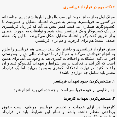
۶ نکته مهم در قرارداد فریلنسری
«جنگ اول به از صلح آخر»؛ این ضرب‌المثل را بارها شنیده‌ایم. متاسفانه
در کشور ما فریلنسرها بیشتر به صورت اعتماد متقابل و حسن‌نیت با
کسب‌و‌کارها همکاری می‌کنند. کمتر پیش می‌آید که قرارداد فریلنسری
بین یک کسب‌و‌کار و یک فریلنسر بسته شود و توافقات به صورت ضمنی
و از طریق گفت‌وگو و اعتماد متقابل شکل می‌گیرند، اما این یک نقطه
ضعف است؛ هم برای کارفرما و هم برای فریلنسر.
بستن قرارداد فریلنسری و داشتن یک سند رسمی هم فریلنسر را ملزم
به انجام تعهداتش می‌کند و هم کارفرما تعهدات مالی‌اش را به‌درستی
اجرا می‌کند. مشکلات و اختلافات کمتری هم به وجود می‌آید. برای همین
است که اگر ابتدای فعالیت بر سر شرایط و تعهدات گفت‌وگو کنید و آن
را ثبت کنید، در نهایت اختلافات کمتری به وجود می‌آید. اما یک قرارداد
معتبر باید شامل چه مواردی باشد؟
۱. مشخص‌‌کردن حدود تعهدات فریلنسر
چه وظایفی بر عهده‌‌ فریلنسر است و چه خدماتی باید انجام شود.
۲. مشخص‌کردن تعهدات کارفرما
کارفرما در ازای خدمات و تخصص فریلنسر موظف است حقوق
پرداختی منظم داشته باشد و تمام این شرایط باید در قرارداد
فریلنسری ذکر شود.