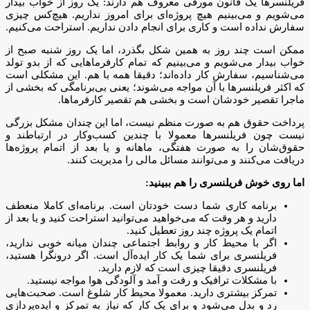
فریلنسرها یک قانون مورفی معروف هم دارند: یک روز از خواب بیدار
می‌شویم و می‌بینیم هیچ پروژه‌ای برای امروز نداریم. هیچ‌کس چیزی
سفارش نداده است و کاری برای انجام دادن نداریم. استراحت می‌کنیم.
ممکن است چند روز به همین شکل بگذرد، اما یک روز شنبه صبح از
خواب بیدار می‌شویم و می‌بینیم که تمام کارفرماهایی که از بدو تولد
می‌شناسیم، سفارش کار داده‌اند؛ دقیقا همه با هم. این مشکلی است
که اکثر فریلنسرها با آن مواجه می‌شوند؛ یعنی بی‌برنامگی که بخشی از
ماجرا تقصیر خودشان است و بخشی هم تقصیر کارفرماها.
پرداخت حقوق هم به صورت منظم نیست، اما این چندان مشکل بزرگی
نیست چون فریلنسرها معمولا با چندین کسب‌و‌کار در ارتباطند و
حقوق‌شان را به صورت هفتگی، ماهانه و یا بعد از اتمام پروژه‌ها
‌دریافت می‌کنند و می‌توانند مسائل مالی را مدیریت کنند.
اما روی خوش فریلنسری را هم ببینید
:
برنامه‌ کاری شما دست خودتان است. برنامه‌ای کاملا منعطف
دارید و هر وقت که می‌خواهید می‌توانید استراحت کنید و یا بعد از
اتمام یک پروژه چند روز تعطیل کنید.
اگر با محیط کار و روابط اجتماعی چندان میانه‌‌ خوبی ندارید،
فریلنسری برای شما یک کار ایده‌آل است. اگر درونگرا هستید،
فریلنسری دقیقا چیزی است که لازم دارید.
با مشکلات ترافیک و رفت و آمد و آلودگی هوا مواجه نیستید.
تمرکز بیشتری دارید. معمولا محیط کار شلوغ است. صحبت‌هایی
رد و بدل می‌شود و برای یک کار که نیاز به تمرکز و ایده‌پردازی