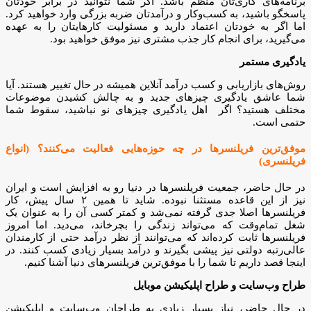
برنامه‌های کاری‌تان منظم باشد. اگر شما نتوانید در برابر خودتان
پاسخگو باشید، به کسب‌وکار و درآمدتان ضربه بزرگی وارد خواهید کرد.
اما اگر به خودتان اعتماد دارید و مسئولیت کارهایتان را به عهده
می‌گیرید، برای انجام کار جذب مشتری نیز موفق خواهید بود.
یادگیری مستمر
روش‌های بازاریابی و کسب درآمد آنلاین همیشه در حال تغییر هستند. آیا
شما عاشق یادگیری چیزهای جدید و به چالش کشیدن موضوعات
مختلف هستید؟ اگر اهل یادگیری چیزهای نو نباشید، سقوط شما
حتمی است.
موفق‌ترین فریلنسر‌ها در چه حوزه‌هایی فعالیت می‌کنند؟ (انواع
فریلنسری)
در حال حاضر، جمعیت فریلنسرها در دنیا رو به افزایش است و ایران
نیز از این قاعده مستثنا نبوده. شاید تا همین ۲ سال پیش، کار
فریلنسرها اصلا جدی گرفته نمی‌شد و کمتر کسی آن را به عنوان یک
شغل تمام‌وقت که می‌تواند زندگی را بچرخاند، می‌دید. اما امروز‌
فریلنسرها ثابت کرده‌اند که می‌توانند از نظر درآمد حتی از کارمندان
عالی‌رتبه دولتی نیز پیشی بگیرند و درآمد‌‌ بسیار زیادی کسب کنند. در
اینجا قصد داریم تا شما را با موفق‌ترین فریلنسرهای دنیا آشنا کنیم.
طراح وب‌سایت و طراح اپلیکیشن موبایل
در حال حاضر، نیاز بسیار زیادی به طراحان وب‌سایت و اپلیکیشن