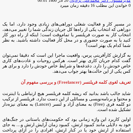
ارسال
مدیرمسئول: دکتر محمدعلی نژادیان
20 آذر 1400 00:01
ایمیل
0
خواندن این مطلب 16 دقیقه زمان میبرد
در مسیر کار و فعالیت شغلی دوراهی‌های زیادی وجود دارد، اما یک
دوراهی که انتخاب یکی از راه‌ها کل جریان زندگی شما را تغییر می‌دهد،
انتخاب کار به صورت فریلنسر یا تمام‌وقت است؛ اینکه از راه دور کار
کنید یا به صورت حضوری و در محل کار فعالیت داشته باشید. به نظر
شما کدام یک بهتر است؟
به گزارش کارآفرینی پرس، واقعیت ماجرا این است که دقیقا نمی‌توان
گفت کدام جریان کاری بهتر است. هر‌کس روحیات و عادت‌های کاری
خاص خودش را دارد. دغدغه‌ها و شرایط خاص خودش را دارد و برای هر
کس یکی از این حالت‌ها بهتر جواب می‌دهد.
تعریف لغوی کلمه فریلنسر (Freelancer) و بررسی مفهوم آن
شاید جالب باشد بدانید که ریشه کلمه فریلنسر هیچ ارتباطی با اینترنت
و محتوا و برنامه‌نویسی و مسائلی از این دست ندارد. فریلنسر از ترکیب
دو کلمه فری (Free) به معنای آزاد و لنسر (Lancer) به معنای نیزه‌دار
تشکیل شده است.
اولین کاربرد این واژه زمانی بود که حکومت‌های باستانی در جنگ‌های
خود به دلایلی مانند کمبود ارتش، کمبود زمان آرایش ارتش و… به جای
استفاده از ارتش خود یا در کنار ارتش، افرادی را در ازای پرداخت