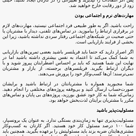
پس اگر انتقادات را نپذیرید و تغییراتی را در کارتان ایجاد نکنید، خیلی
زود از دور رقابت خارج خواهید شد.
مهارت‌های نرم و اجتماعی بودن
راحت باشید. اگر به طور طبیعی فرد اجتماعی نیستید، مهارت‌های لازم
در برقراری ارتباط را بیاموزید. در تماس‌های تلفنی، دیدار با مشتریان یا
حتی صحبت در شبکه‌های اجتماعی رفتار سردی نداشته باشید، زیرا این
بخشی از فرایند بازاریابی است.
اگر اصرار دارید که حتما باید فریلنسر باشید بعضی تمرین‌های بازاریابی
به شما کمک می‌کند تا اعتماد به نفس بیشتری داشته باشید اما در
نهایت این شما هستید که باید بر احساس اضطرابتان پیروز شوید و با
دیگران ارتباط بگیرید. فریلنسرهای برجسته، از بازار و مشتریان
نمی‌ترسند؛ آن‌ها کسب‌وکار خود را پرورش می‌دهند.
شما مجبورید همواره با مشتریانتان در ارتباط باشید و برایشان
صورت‌حساب ارسال کنید و بی‌وقفه پروژه‌های مختلفی را انجام دهید.
زمانی‌که شما به کار خود عشق بورزید، پروژه‌های بی پایان و تماس‌های
مکرر با مشتریان برایتان لذت‌بخش خواهد بود.
مسئولیت‌پذیر باشید
مسئولیت‌پذیری تنها به زمان‌بندی بستگی ندارد. به عنوان یک برونسپار،
شما ۱۰۰ درصد مسئول کار خود هستید. اگر کارتان به کسب‌وکار
مشتری‌هایتان ضربه بزند باید مسئولیتش را برعهده بگیرید. همچنین باید