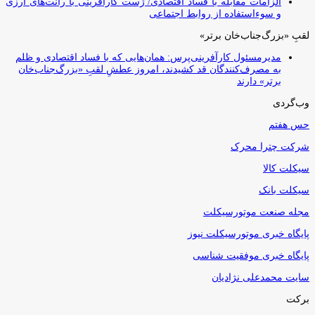
الزامات مقابله با فساد اقتصادی/ ژست کارآفرینی با رانت‌های ارزی
و سوءاستفاده از روابط اجتماعی
لقبِ «بزرگ‌جناب‌خان برتر»
مدیرمسئول کارآفرینی‌پرس: همان‌هایی که با فساد اقتصادی و ظلم
به مصرف‌کنندگان قد کشیدند، امروز عطشِ لقبِ «بزرگ‌جناب‌خان
برتر» دارند
وب‌گردی
حس هفتم
شرکت چترا محرک
سیکلت کالا
سیکلت بانک
مجله صنعت موتورسیکلت
پایگاه خبری موتورسیکلت نیوز
پایگاه خبری موفقیت شناسی
سایت محمدعلی نژادیان
برکت