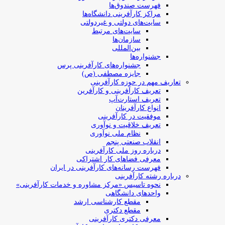
فهرست صندوق‌ها
مراکز کارآفرینی دانشگاه‌ها
سایت‌های دولتی و غیردولتی
سایت‌های مرتبط
سازمان‌ها
بین‌المللی
جشنواره‌ها
جشنواره‌های کارآفرینی‌ پرس
جایزه مصطفی (ص)
تعاریف مهم در حوزه کارآفرینی
تعریف کارآفرینی و کارآفرین
تعریف استارت‌آپ
انواع کارآفرینان
موفقیت در کارآفرینی
تعریف خلاقیت و نوآوری
نظام ملی نوآوری
انقلاب صنعتی پنجم
درباره روز ملی کارآفرینی
معرفی فضاهای کار اشتراکی
فهرست رسانه‌های کارآفرینی در ایران
درباره رشته کارآفرینی
نحوه تاسیس «مرکز مشاوره و خدمات کارآفرینی»
واحدهای دانشگاهی
مقطع کارشناسی ارشد
مقطع دکتری
معرفی دکتری کارآفرینی