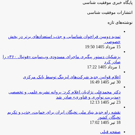
پایگاه خبری موفقیت شناسی
انتشارات موفقیت شناسی
نوشته‌های تازه
تمدید دومین فراخوان شناسایی و جذب استعدادهای برتر در بخش
خصوصی
15 مرداد 1405 19:50
پزشکیان دستور پیگیری ماجرای مسدودی وب‌سایت «فوتبال ۳۶۰» را
صادر کرد
1 مرداد 1405 17:22
اعلام قوانین جدید شرکت‌های لیزینگ توسط بانک مرکزی
30 تیر 1405 16:49
دکتر محمدعلی نژادیان اعلام کرد: پروانه نشریه علمی و تخصصی
«مدیریت نوآوری و فناوری» صادر شد
23 تیر 1405 12:13
نقشه راه جدید بنیاد ملی نخبگان ایران برای حمایت، جذب و تکریم
نخبگان کشور
18 تیر 1405 17:02
صفحه قبلی