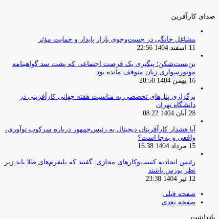
صدای کارآفرین
مشاغل خانگی در جست‌وجوی بازار پایدار و حمایت مؤثر
11 اسفند 1404 22:56
بن‌بست‌شکن؛ پیگیری یک فرصت اجتماعی که پشت سد گواهینامه
موتورسواری زنان متوقف مانده بود
16 بهمن 1404 20:50
برگزاری پنل‌های تخصصی به مناسبت هفته جهانی کارآفرینی در
دانشگاه تهران
28 آبان 1404 08:22
آیا هشدار کارآفرینان دیجیتال به رئیس‌جمهور درباره سرکوب نوآوری،
واقعی و به‌جا است؟
15 مرداد 1404 16:38
‏رئیس اتحادیه کسب‌وکارهای مجازی: گفتند که پلتفرم‌های طلا باید زیر
نظر بورس باشند
12 تیر 1404 23:38
صفحه قبلی
صفحه بعدی
یادداشت