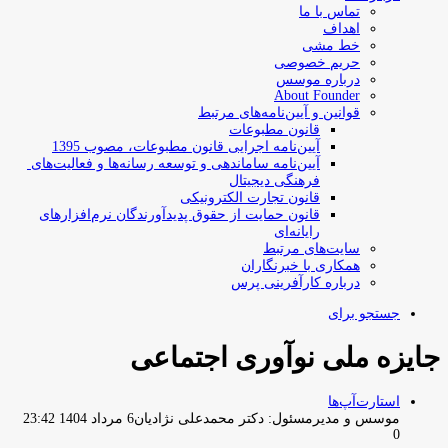
تماس با ما
اهداف
خط مشی
حریم خصوصی
درباره موسس
About Founder
قوانین و آیین‌نامه‌های مرتبط
‌قانون مطبوعات
آیین‌نامه اجرایی قانون مطبوعات، مصوب 1395
آیین‌نامه سامان­دهی و توسعه رسانه­‌ها و فعالیت‌­های
فرهنگی دیجیتال
قانون تجارت الکترونیکی
قانون حمایت از حقوق پدیدآورندگان نرم‌افزارهای
رایانه‌ای
سایت‌های مرتبط
همکاری با خبرنگاران
درباره کارآفرینی پرس
جستجو برای
جایزه ملی نوآوری اجتماعی
استارت‌آپ‌ها
موسس و مدیرمسئول: دکتر محمدعلی نژادیان
6 مرداد 1404 23:42
0