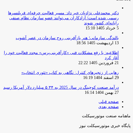
دکتر محمدعلی نژادیان خبر داد: مسیر فعالیت حرفه‌ای فریلنسرها
رسمی شده است/ آزادکاران می‌توانند عضو سازمان نظام صنفی
رایانه‌ای کشور شوند
5 خرداد 1405 15:10
بالندگی سازمانی؛ هنر بازآفرینی روح سازمان در عصر آشوب
13 اردیبهشت 1405 18:56
اطلاعیه: با رفع مشکلات فنی «کارآفرینی‌پرس» مجدد فعالیت خود را
آغاز کرد
21 فروردین 1405 22:22
رهایی از زنجیرهای کنترل: نگاهی به کتاب «تئوری انتخاب»
29 اسفند 1404 16:19
درآمد صنعت کوچینگ در سال 2025 به ۵.۳۴ میلیارد دلار آمریکا رسید
27 بهمن 1404 16:14
صفحه قبلی
صفحه بعدی
ماهنامه صنعت موتورسیکلت
پایگاه خبری موتورسیکلت نیوز