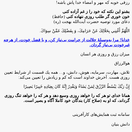
رزقی خوبه كه مهر و امضاء خدا پاش باشه!
بشنو این نکته که خود را ز غم آزاده کنی
خون خوری گر طلب روزی ننهاده کنی
(حافظ)
دعای مورد توصیه حضرت آیت‌الله بهجت (ره)
اللَّهُمَّ أَغْنِنِي بِحَلَالِكَ عَنْ حَرَامِكَ، وَ بِفَضْلِكَ عَمَّنْ سِوَاكَ‏.
خدایا! مرا به‌وسیلۀ حلالت از حرامت بی‌نیاز کن، و با فضل خودت، از هرچه
غیرخودت بی‌نیاز گردان.
میزان رزق و روزی هر انسان
هوالرزاق
تلاش، مهارت، سرمايه، هوش، دانش، و… همه يك قسمت از شرايط تعيين
روزى هست. آخرش خداوند است كه كم و زيادش را تعيين مى‌كند:
إِنَّ رَبَّكَ يَبْسُطُ الرِّزْقَ لِمَنْ يَشَاءُ وَيَقْدِرُ إِنَّهُ كَانَ بِعِبَادِهِ خَبِيرًا بَصِيرًا
همانا خدای تو هر که را خواهد روزی وسیع دهد و هر که را خواهد تنگ روزی
گرداند، که او به (صلاح کار) بندگان خود کاملا آگاه و بصیر است.
سامانه ثبت همایش‌های کارآفرینی
دانش‌ بنیان‌