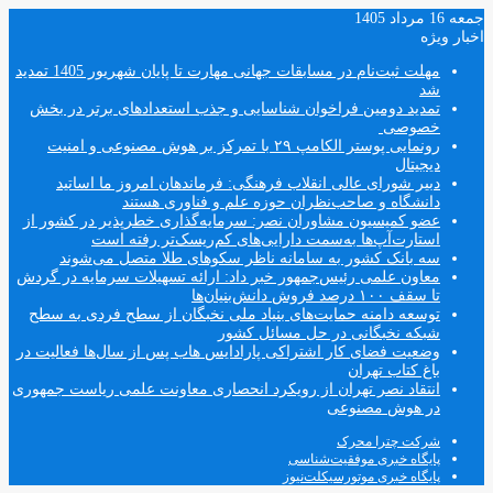
جمعه 16 مرداد 1405
اخبار ویژه
مهلت ثبت‌نام در مسابقات جهانی مهارت تا پایان شهریور 1405 تمدید
شد
تمدید دومین فراخوان شناسایی و جذب استعدادهای برتر در بخش
خصوصی
رونمایی پوستر الکامپ ۲۹ با تمرکز بر هوش مصنوعی و امنیت
دیجیتال
دبیر شورای عالی انقلاب فرهنگی: فرماندهان امروز ما اساتید
دانشگاه و صاحب‌نظران حوزه علم و فناوری هستند
عضو کمیسیون مشاوران نصر: سرمایه‌گذاری خطرپذیر در کشور از
استارت‌آپ‌ها به‌سمت دارایی‌های کم‌ریسک‌تر رفته است
سه بانک کشور به سامانه ناظر سکوهای طلا متصل می‌شوند
معاون علمی رئیس‌جمهور خبر داد: ارائه تسهیلات سرمایه در گردش
تا سقف ۱۰۰ درصد فروش دانش‌بنیان‌ها
توسعه دامنه حمایت‌های بنیاد ملی نخبگان از سطح فردی به سطح
شبکه نخبگانی در حل مسائل کشور
وضعیت فضای کار اشتراکی پارادایس هاب پس از سال‌ها فعالیت در
باغ کتاب تهران
انتقاد نصر تهران از رویکرد انحصاری معاونت علمی ریاست جمهوری
در هوش مصنوعی
شرکت چترا محرک
پایگاه خبری موفقیت‌شناسی
پایگاه خبری موتورسیکلت‌نیوز