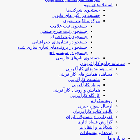
استعلام‌های مهم
جستجوی شرکت‌ها
جستجو در آگهی‌های قانونی
مرکز مالکیت معنوی
جستجوی ثبت علامت
جستجوی ثبت طرح صنعتی
جستجوی ثبت اختراع
جستجو در نشان‌های جغرافیایی
جستجو در پرونده‌های تجاری‌سازی شده
جستجو در سیستم pct
جستجوی نام‌های فارسی
سامانه جامع کارآفرینان
ثبت همایش‌های کارآفرینی
مشاهده همایش‌های کارآفرینی
نشست کارآفرینی
وبینار کارآفرینی
همایش و رویداد کارآفرینی
کارگاه کارآفرینی
روشنفکرانه
ارسال سوژه‌ خبری
تالیف کتاب کارآفرینان
قدردانی از مسئولان ایران
گزارش فساد اداری
شکایات و انتقادات
ایده‌ها و پیشنهادات
درباره ما