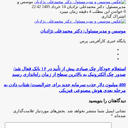
موسس و
ارسال
مدیرمسئول: دکتر محمدعلی نژادیان
14 خرداد 1405 22:42
ایمیل
0
خواندن این مطلب 4 دقیقه زمان میبرد
اشتراک گذاری
چاپ
فیس
توئیتر
واتس
تلگرام
لینکدین
اشتراک
(X)
آپ
بوک
گذاری
موسس و مدیرمسئول: دکتر محمدعلی نژادیان
از
طریق
ایمیل
پایگاه خبری کارآفرینی پرس
وبسایت
لینکدین
اینستاگرام
استعلام
استعلام خودکار چک صیادی پیش از تأیید در ۱۶ بانک فعال شد/
خودکار
صدور چک الکترونیک به بالاترین سطح از زمان راه‌اندازی رسید
چک
صیادی
400
400 میلیون دلار جذب سرمایه جدید برای جنرالیست/ شتاب دادن به
پیش
میلیون
مرحله بعدی هوش مصنوعی فیزیکی
از
دلار
تأیید
جذب
دیدگاهتان را بنویسید
در
سرمایه
۱۶
جدید
نشانی ایمیل شما منتشر نخواهد شد.
بخش‌های موردنیاز علامت‌گذاری
بانک
برای
شده‌اند
*
فعال
جنرالیست/
شد/
شتاب
صدور
دادن