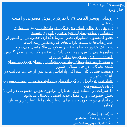
پنج‌شنبه 15 مرداد 1405
اخبار ویژه
رونمایی پوستر الکامپ ۲۹ با تمرکز بر هوش مصنوعی و امنیت
دیجیتال
دبیر شورای عالی انقلاب فرهنگی: فرماندهان امروز ما اساتید
دانشگاه و صاحب‌نظران حوزه علم و فناوری هستند
عضو کمیسیون مشاوران نصر: سرمایه‌گذاری خطرپذیر در کشور از
استارت‌آپ‌ها به‌سمت دارایی‌های کم‌ریسک‌تر رفته است
سه بانک کشور به سامانه ناظر سکوهای طلا متصل می‌شوند
معاون علمی رئیس‌جمهور خبر داد: ارائه تسهیلات سرمایه در گردش
تا سقف ۱۰۰ درصد فروش دانش‌بنیان‌ها
توسعه دامنه حمایت‌های بنیاد ملی نخبگان از سطح فردی به سطح
شبکه نخبگانی در حل مسائل کشور
وضعیت فضای کار اشتراکی پارادایس هاب پس از سال‌ها فعالیت در
باغ کتاب تهران
انتقاد نصر تهران از رویکرد انحصاری معاونت علمی ریاست جمهوری
در هوش مصنوعی
12 شرکت در آستانه ورود به بازار اپراتوری هوش مصنوعی در ایران/
بخش خصوصی وارد فصل جدید اقتصاد دیجیتال می‌شود
راه‌اندازی دو صندوق جدید برای استارت‌آپ‌ها با اعتبار هزار میلیارد
تومان
شرکت چترا محرک
پایگاه خبری موفقیت‌شناسی
پایگاه خبری موتورسیکلت‌نیوز