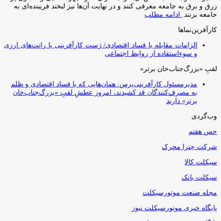
زرق و برق به جامعه معرفی کنند و در نهایت آن‌ها نیز لبخند فریبنده‌ای به
جامعه بزنند.
ادامه مطلب
کارآفرین‌نماها
الزامات مقابله با فساد اقتصادی/ ژست کارآفرینی با رانت‌های ارزی
و سوءاستفاده از روابط اجتماعی
لقبِ «بزرگ‌جناب‌خان برتر»
مدیرمسئول کارآفرینی‌پرس: همان‌هایی که با فساد اقتصادی و ظلم
به مصرف‌کنندگان قد کشیدند، امروز عطشِ لقبِ «بزرگ‌جناب‌خان
برتر» دارند
وب‌گردی
حس هفتم
شرکت چترا محرک
سیکلت کالا
سیکلت بانک
مجله صنعت موتورسیکلت
پایگاه خبری موتورسیکلت نیوز