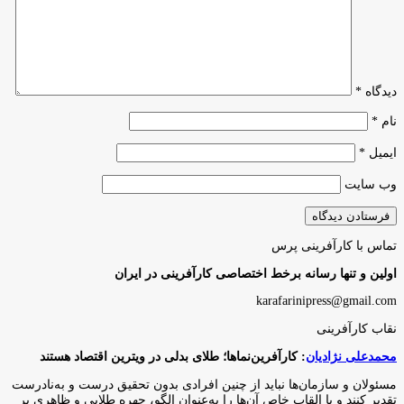
چک
به
الکترونیک
مرحله
به
بعدی
بالاترین
هوش
سطح
مصنوعی
از
فیزیکی
دیدگاه
*
زمان
راه‌اندازی
نام
*
رسید
ایمیل
*
وب‌ سایت
تماس با کارآفرینی پرس
اولین و تنها رسانه برخط اختصاصی کارآفرینی در ایران
karafarinipress@gmail.com
نقاب کارآفرینی
محمدعلی نژادیان
: کارآفرین‌نماها؛ طلای بدلی در ویترین اقتصاد هستند
مسئولان و سازمان‌ها نباید از چنین افرادی بدون تحقیق درست و به‌نادرست
تقدیر کنند و با القاب خاص آ‌ن‌ها را به‌عنوان الگو، چهره طلایی و ظاهری پر