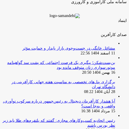
سامانه ملی کارآموزی و کارورزی
اینماد
صدای کارآفرین
مشاغل خانگی در جست‌وجوی بازار پایدار و حمایت مؤثر
11 اسفند 1404 22:56
بن‌بست‌شکن؛ پیگیری یک فرصت اجتماعی که پشت سد گواهینامه
موتورسواری زنان متوقف مانده بود
16 بهمن 1404 20:50
برگزاری پنل‌های تخصصی به مناسبت هفته جهانی کارآفرینی در
دانشگاه تهران
28 آبان 1404 08:22
آیا هشدار کارآفرینان دیجیتال به رئیس‌جمهور درباره سرکوب نوآوری،
واقعی و به‌جا است؟
15 مرداد 1404 16:38
‏رئیس اتحادیه کسب‌وکارهای مجازی: گفتند که پلتفرم‌های طلا باید زیر
نظر بورس باشند