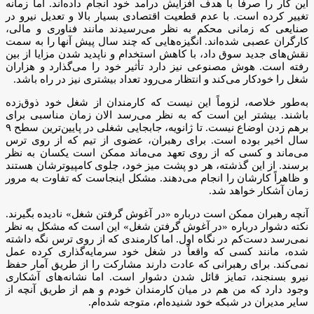
این کار را صرفاً با هدف افزایش درآمد خود انجام داده‌اند. اما زمانه
تغییر کرده است. با عدم قطعیت اقتصادی بسیار بالا و تعدیل نیرو در
صنایعی که زمانی محکم به نظر می‌رسیدند مانند فناوری و مالی،
کارگران عصبی شده‌اند. انگیزه‌هایی که چند سال پیش آنها را به سمت
نقش‌های جدید سوق داد، با کاهش استخدام و ناپدید شدن مزایا از بین
رفته است. هوش مصنوعی نیز دارد تأثیر خود را می‌گذارد و هزاران
شغل را خودکار می‌کند و انتظار می‌رود تعداد بیشتری نیز در راه باشد.
به‌طور خلاصه، لزوماً این نیست که کارمندان از شغل خود ذوق‌زده
باشند. بیشتر این است که به نظر می‌رسد الان زمان مناسبی برای
برهم زدن اوضاع نیست. تا ژانویه، جابجایی شغلی در پایین‌ترین سطح ۹
سال اخیر بوده است. برای رهبران، عضوی از تیم که از روی ترس
می‌ماند و کسی که از روی تعهد می‌ماند ممکن است یکسان به نظر
برسند. از این گذشته، هر دو پشت میز خود، جلوی کامپیوترشان هستند
و ظاهراً کارشان را انجام می‌دهند. مشکل اینجاست که تفاوت به مرور
زمان آشکار خواهد شد.
آنچه رهبران ممکن است درباره «در آغوش گرفتن شغل» نادیده بگیرند.
نکته دشوار درباره «در آغوش گرفتن شغل» این است که مشکل به نظر
نمی‌رسد دست‌کم در نگاه اول. اما کارمندی که از روی ترس نگه داشته
شده، مانند کسی که واقعاً در شغل خود سرمایه‌گذاری کرده عمل
نمی‌کند. برای رهبرانی که عادت دارند مشارکت را از طریق آمار حفظ
نیرو بسنجند، تمایز قائل شدن دشوار است. اما نشانه‌های آشکاری
وجود دارد که من هم در میان کارمندان خودم و هم از طریق آنچه از
سایر مدیران در شبکه خود شنیده‌ام، متوجه شده‌ام.