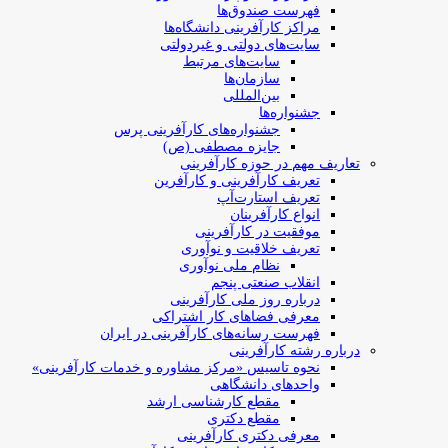
فهرست صندوق‌ها
مراکز کارآفرینی دانشگاه‌ها
سایت‌های دولتی و غیردولتی
سایت‌های مرتبط
سازمان‌ها
بین‌المللی
جشنواره‌ها
جشنواره‌های کارآفرینی‌ پرس
جایزه مصطفی (ص)
تعاریف مهم در حوزه کارآفرینی
تعریف کارآفرینی و کارآفرین
تعریف استارت‌آپ
انواع کارآفرینان
موفقیت در کارآفرینی
تعریف خلاقیت و نوآوری
نظام ملی نوآوری
انقلاب صنعتی پنجم
درباره روز ملی کارآفرینی
معرفی فضاهای کار اشتراکی
فهرست رسانه‌های کارآفرینی در ایران
درباره رشته کارآفرینی
نحوه تاسیس «مرکز مشاوره و خدمات کارآفرینی»
واحدهای دانشگاهی
مقطع کارشناسی ارشد
مقطع دکتری
معرفی دکتری کارآفرینی