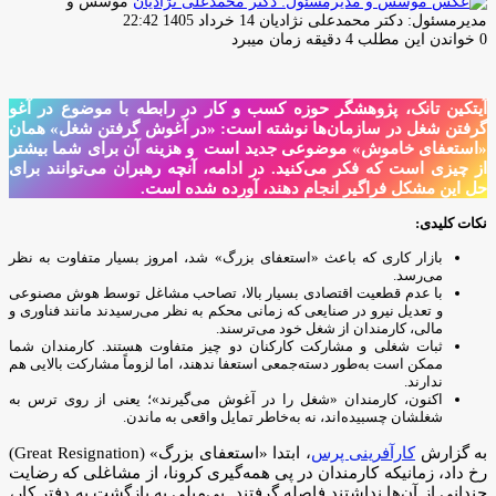
موسس و
ارسال
مدیرمسئول: دکتر محمدعلی نژادیان
14 خرداد 1405 22:42
ایمیل
0
خواندن این مطلب 4 دقیقه زمان میبرد
آیتکین تانک، پژوهشگر حوزه کسب و کار در رابطه با موضوع در آغو
گرفتن شغل در سازمان‌ها نوشته است: «در آغوش گرفتن شغل» همان
«استعفای خاموش» موضوعی جدید است و هزینه آن برای شما بیشتر
از چیزی است که فکر می‌کنید. در ادامه، آنچه رهبران می‌توانند برای
حل این مشکل فراگیر انجام دهند، آورده شده است.
نکات کلیدی:
بازار کاری که باعث «استعفای بزرگ» شد، امروز بسیار متفاوت به نظر
می‌رسد.
با عدم قطعیت اقتصادی بسیار بالا، تصاحب مشاغل توسط هوش مصنوعی
و تعدیل نیرو در صنایعی که زمانی محکم به نظر می‌رسیدند مانند فناوری و
مالی، کارمندان از شغل خود می‌ترسند.
ثبات شغلی و مشارکت کارکنان دو چیز متفاوت هستند. کارمندان شما
ممکن است به‌طور دسته‌جمعی استعفا ندهند، اما لزوماً مشارکت بالایی هم
ندارند.
اکنون، کارمندان «شغل را در آغوش می‌گیرند»؛ یعنی از روی ترس به
شغلشان چسبیده‌اند، نه به‌خاطر تمایل واقعی به ماندن.
به گزارش
کارآفرینی پرس
، ابتدا «استعفای بزرگ» (Great Resignation)
رخ داد، زمانیکه کارمندان در پی همه‌گیری کرونا، از مشاغلی که رضایت
چندانی از آن‌ها نداشتند فاصله گرفتند. بی‌میلی به بازگشت به دفتر کار،