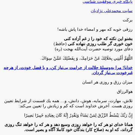
پایگاه خبری موفقیت شناسی
سایت محمدعلی نژادیان
برکت
رزقی خوبه كه مهر و امضاء خدا پاش باشه!
بشنو این نکته که خود را ز غم آزاده کنی
خون خوری گر طلب روزی ننهاده کنی
(حافظ)
دعای مورد توصیه حضرت آیت‌الله بهجت (ره)
اللَّهُمَّ أَغْنِنِي بِحَلَالِكَ عَنْ حَرَامِكَ، وَ بِفَضْلِكَ عَمَّنْ سِوَاكَ‏.
خدایا! مرا به‌وسیلۀ حلالت از حرامت بی‌نیاز کن، و با فضل خودت، از هرچه
غیرخودت بی‌نیاز گردان.
میزان رزق و روزی هر انسان
هوالرزاق
تلاش، مهارت، سرمايه، هوش، دانش، و… همه يك قسمت از شرايط تعيين
روزى هست. آخرش خداوند است كه كم و زيادش را تعيين مى‌كند:
إِنَّ رَبَّكَ يَبْسُطُ الرِّزْقَ لِمَنْ يَشَاءُ وَيَقْدِرُ إِنَّهُ كَانَ بِعِبَادِهِ خَبِيرًا بَصِيرًا
همانا خدای تو هر که را خواهد روزی وسیع دهد و هر که را خواهد تنگ روزی
گرداند، که او به (صلاح کار) بندگان خود کاملا آگاه و بصیر است.