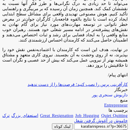
می‌تواند تا حد زیادی به درک نگرانی‌ها و طرز فکر آنها نسبت به
نقششان کمک کند. همچنین زمان آن رسیده که بر مربیگری و راهنمایی
تأکید کنیم. هوش مصنوعی تهدیدی واقعی برای مشاغل سطح ابتدایی
ایجاد کرده است با نتایج بالقوه فاجعه‌بار: کارگران جوان‌تر در معرض
خطر ناتوانی در توسعه مهارت‌های مورد نیاز برای گام نهادن به
نقش‌های پیشرفته‌تر در ادامه مسیر شغلی خود هستند. رهبران خوب
منابع واقعی را به ایجاد فضایی برای رشد و ثبات اختصاص می‌دهند و
اطمینان حاصل می‌کنند که کارمندان احساس ارزشمندی کنند.
در نهایت، هدف این است که کارمندان با اعتمادبه‌نفس نقش خود را
بپذیرند، نه از روی وحشت به آن بچسبند. نیروی کاری متعهد و مشتاق
همیشه بهتر از نیرویی عمل می‌کند که بیش از حد عصبی و نگران است
تا خلاقیتش را بروز دهد.
انتهای پیام/
کارآفرینی پرس را نصب کنید؛ فرصت‌ها را از دست ندهید
خبرنگار
داریوش سنجری پور
منبع
Entrepreneur
برچسب ها
Quiet Quitting
Job Hugging
Great Resignation
استعفای بزرگ
ترک
خاموش
در آغوش گرفتن شغل
لینک کوتاه