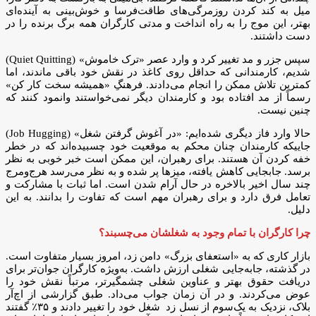
میل به کند کردن روزمرگی‌های طاقت‌فرسا و خوش‌بینی به آینده‌ای
بهتر، این موج را به راه انداخت و مدتی کارگران همه برگ برنده را در
دست داشتند.
سپس جزر و مد تغییر کرد و وارد عصر «ترک خاموش» (Quiet Quitting)
شدیم، کارمندانی که حداقل روی کاغذ در نقش خود باقی ماندند، اما
کمترین تلاش ممکن را انجام می‌دادند. فرهنگِ «همیشه سخت کار کن»
رسماً از مد افتاده بود و کارمندان دیگر نمی‌خواستند وانمود کنند که
چنین نیست.
حالا وارد فاز دیگری شده‌ایم: «در آغوش گرفتن شغل» (Job Hugging)
جاییکه کارمندان چنان محکم به موقعیت خود چسبیده‌اند که در خطر
خفه کردن آن هستند. برای رهبران، این ممکن است خبر خوبی به نظر
برسد. جابجایی کاهش یافته، میزها پر شده و به نظر می‌رسد هرج‌ومرج
چند سال اخیر بالاخره در حال آرام شدن است. اما ثبات با مشارکت و
تعامل فرق دارد و برای رهبران مهم است که تفاوت را بدانند. به این
دلیل.
چرا کارگران با تمام وجود به شغلشان می‌چسبند؟
بازار کاری که به «استعفای بزرگ» دامن زد، امروز بسیار متفاوت است.
در گذشته، جابه‌جایی شغلی ارزش داشت. به‌ویژه کارگران جوان‌تر برای
دریافت حقوق بهتر و عناوین شغلی چشمگیرتر، مرتباً نقش خود را
عوض می‌کردند. و در آن زمان جواب می‌داد. طبق گزارشی از اچ‌آر
بلاک، نزدیک به یک‌سوم از نسل زد شغل خود را تغییر دادند و ۳۵٪ گفتند