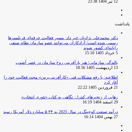
12 تیر 1404 23:38
صفحه
صفحه
قبلی
بعدی
یادداشت
دکتر محمدعلی نژادیان خبر داد: مسیر فعالیت حرفه‌ای فریلنسرها
رسمی شده است/ آزادکاران می‌توانند عضو سازمان نظام صنفی
رایانه‌ای کشور شوند
5 خرداد 1405 15:10
بالندگی سازمانی؛ هنر بازآفرینی روح سازمان در عصر آشوب
13 اردیبهشت 1405 18:56
اطلاعیه: با رفع مشکلات فنی «کارآفرینی‌پرس» مجدد فعالیت خود را
آغاز کرد
21 فروردین 1405 22:22
رهایی از زنجیرهای کنترل: نگاهی به کتاب «تئوری انتخاب»
29 اسفند 1404 16:19
درآمد صنعت کوچینگ در سال 2025 به ۵.۳۴ میلیارد دلار آمریکا رسید
27 بهمن 1404 16:14
صفحه
صفحه
قبلی