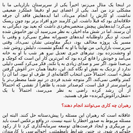
در اینجا یک مثال می‌زنم: اخیراً یکی از سرپرستان بازاریابی ما با
مشکلی نزد من آمد. یکی از اعضای تیم او دقیقاً عملکرد ضعیفی
نداشت. او کارش را انجام می‌داد، اما ایده‌هایش فاقد آن جرقه
خلاقانه‌ای بود که قبلاً داشت. این کارمند جزو افراد برتر بود چون ریسک
می‌کرد؛ ایده‌هایش پیچش منحصربه‌فردی داشت که بعید بود دیگرانی به
آن برسند. اما در شش ماه اخیلر، به نظر می‌رسید آن نور خاموش شده
است. او دیگر داوطلبانه ایده‌های جسورانه مطرح نمی‌کرد و وقتی با
مسیر یک پروژه مخالف بود، دیگر مقاومتی نشان نمی‌داد. وقتی
سرپرست بازاریابی من نهایتاً با او به گفتگو نشست، دلیلش روشن شد.
او وحشت‌زده بود. تیترهای خبری تعدیل نیرو هر شب با او به خانه
می‌آمد و خودش را قانع کرده بود که امن‌ترین کار این است که کوچک و
بی‌صدا شود. اگر سر و صدای زیادی به پا نکند، فکر می‌کرد کسی دلیلی
ندارد از نزدیک به نقش او نگاه کند. این، دقیقاً همان «در آغوش گرفتن
شغل» است. احتمالاً حتی انتخاب آگاهانه‌ای از طرف او نبود. اما آن را
کمتر واقعی نمی‌کند. اگر متوجه شدید فردی در تیم شما مضطرب‌تر یا
پراسترستر از قبل است، کم‌صداتر شده، یا ظاهراً از نقشی که احتمالاً
از آن رشد کرده راضی به نظر می‌رسد، احتمالاً با یک
«شغل‌درآغوش‌گیرنده» طرف هستید.
رهبران چه کاری می‌توانند انجام دهند؟
عاقلانه است که رهبران این مسئله را پیش‌دستانه حل کنند. البته این
مسئله مربوط به صدور اخطار یا تنبیه نیست. در واقع برعکس است باید
بر مربیگری و ایجاد فرصت‌های توسعه سرمایه‌گذاری کرد تا از رکود
جلوگیری شود. در چنین شرایط نامطمئنی، احوالپرسی با کارمندان