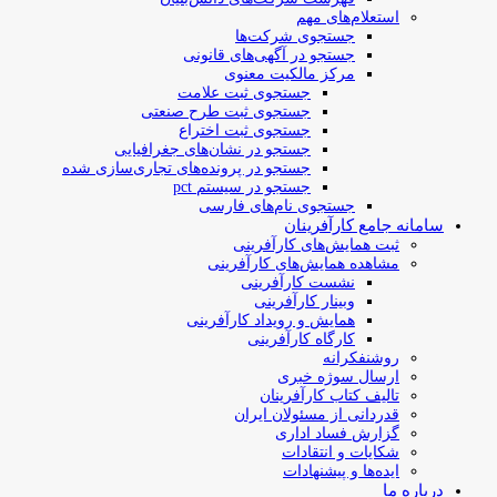
استعلام‌های مهم
جستجوی شرکت‌ها
جستجو در آگهی‌های قانونی
مرکز مالکیت معنوی
جستجوی ثبت علامت
جستجوی ثبت طرح صنعتی
جستجوی ثبت اختراع
جستجو در نشان‌های جغرافیایی
جستجو در پرونده‌های تجاری‌سازی شده
جستجو در سیستم pct
جستجوی نام‌های فارسی
سامانه جامع کارآفرینان
ثبت همایش‌های کارآفرینی
مشاهده همایش‌های کارآفرینی
نشست کارآفرینی
وبینار کارآفرینی
همایش و رویداد کارآفرینی
کارگاه کارآفرینی
روشنفکرانه
ارسال سوژه‌ خبری
تالیف کتاب کارآفرینان
قدردانی از مسئولان ایران
گزارش فساد اداری
شکایات و انتقادات
ایده‌ها و پیشنهادات
درباره ما