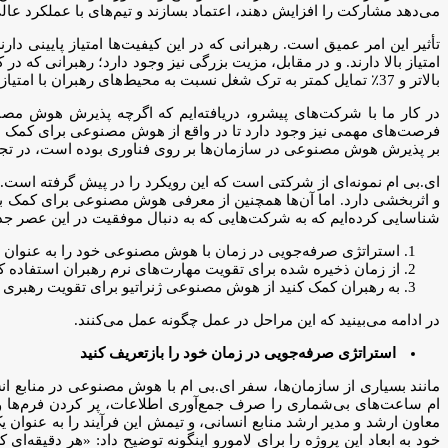
می‌دهد مشارکت را افزایش دهند، اعتماد بسازند و تیم‌های با عملکرد عالی
بالاتر و 37٪ تمایل کمتر به ترک شغل نسبت به محیط‌های رهبران با امتیاز پایین دارند.
در کار ما با شرکت‌های پیشرو، دریافته‌ایم که اگرچه پذیرش هوش مص
فرصت‌های مهمی نیز وجود دارد تا در واقع از هوش مصنوعی برای کمک به
بر پذیرش هوش مصنوعی در سازمان‌ها بر روی فناوری بوده است، در تجربه 
ای.بی ام نمونه‌ای از شرکتی است که این رویکرد را در پیش گرفته است.
و اثربخشی دارد. اما آن‌ها همچنین از معرفی هوش مصنوعی برای کمک به ره
شناسایی کرده‌ایم که به شرکت‌هایی که به دنبال موفقیت در این عصر 
استراتژی صرفه‌جویی در زمان با هوش مصنوعی خود را به عنوان ف
از زمان ذخیره شده برای تقویت مهارت‌های نرم رهبران استفاده ک
به رهبران کمک کنید از هوش مصنوعی ژنراتیو برای تقویت رهبری ا
در ادامه می‌بینید که این مراحل در عمل چگونه عمل می‌کنند.
استراتژی صرفه‌جویی در زمان خود را بازتعریف کنید
مانند بسیاری از سازمان‌ها، سفر ای.بی ام با هوش مصنوعی در منابع انسان
ام ساعت‌های بی‌شماری را صرف جمع‌آوری اطلاعات، پر کردن فرم‌ها و ا
معاون ارشد و مدیر ارشد منابع انسانی، و تیمش این فرآیند را به عنوان
خود به ابعاد این پروژه را برای لامورو اینگونه توضیح داد: «هر دقیقه‌ا