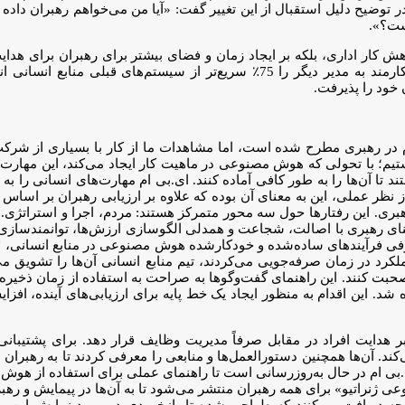
ر توضیح دلیل استقبال از این تغییر گفت: «آیا من می‌خواهم رهبران داده وا
یست؟».
هش کار اداری، بلکه بر ایجاد زمان و فضای بیشتر برای رهبران برای هدا
اکنون به مدیران امکان می‌دهد وظایف اداری مانند ارتقا یا انتقال یک کارمند به مد
 خود را پذیرفت.
 در رهبری مطرح شده است، اما مشاهدات ما از کار با بسیاری از شرکت‌ه
یم؛ با تحولی که هوش مصنوعی در ماهیت کار ایجاد می‌کند، این مهارت‌ها
 تا آن‌ها را به طور کافی آماده کنند. ای.بی ام مهارت‌های انسانی را ب
از نظر عملی، این به معنای آن بوده که علاوه بر ارزیابی رهبران بر اساس
ی. این رفتارها حول سه محور متمرکز هستند: مردم، اجرا و استراتژی. او
معنای رهبری با اصالت، شجاعت و همدلی الگوسازی ارزش‌ها، توانمندسازی
 فرآیندهای ساده‌شده و خودکارشده هوش مصنوعی در منابع انسانی، لام
لکرد در زمان صرفه‌جویی می‌کردند، تیم منابع انسانی آن‌ها را تشویق می‌
ند، صحبت کنند. این راهنمای گفت‌وگوها به صراحت به استفاده از زمان ذخی
ران اجرایی ای.بی ام در سال 2024 بازخورد 360 درجه داده شد. این اقدام به منظور ایجاد یک خط پا
ر هدایت افراد در مقابل صرفاً مدیریت وظایف قرار دهد. برای پشتیبانی ا
ی‌کند. آن‌ها همچنین دستورالعمل‌ها و منابعی را معرفی کردند تا به رهبرا
بی ام در حال به‌روزرسانی است تا راهنمای عملی برای استفاده از هوش 
وعی ژنراتیو» برای همه رهبران منتشر می‌شود تا به آن‌ها در پیمایش و 