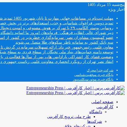
پنج‌شنبه 15 مرداد 1405
اخبار ویژه
مهلت ثبت‌نام در مسابقات جهانی مهارت تا پایان شهریور 1405 تمدید شد
تمدید دومین فراخوان شناسایی و جذب استعدادهای برتر در بخش خ
رونمایی پوستر الکامپ ۲۹ با تمرکز بر هوش مصنوعی و امنیت دیجیتال
دبیر شورای عالی انقلاب فرهنگی: فرماندهان امروز ما اساتید دانشگا
عضو کمیسیون مشاوران نصر: سرمایه‌گذاری خطرپذیر در کشور از استار
سه بانک کشور به سامانه ناظر سکوهای طلا متصل می‌شوند
معاون علمی رئیس‌جمهور خبر داد: ارائه تسهیلات سرمایه در گردش تا سقف ۱۰۰ درصد فروش دانش‌
توسعه دامنه حمایت‌های بنیاد ملی نخبگان از سطح فردی به سطح شب
وضعیت فضای کار اشتراکی پارادایس هاب پس از سال‌ها فعالیت در باغ
انتقاد نصر تهران از رویکرد انحصاری معاونت علمی ریاست جمهوری
شرکت چترا محرک
پایگاه خبری موفقیت‌شناسی
پایگاه خبری موتورسیکلت‌نیوز
صفحه اصلی
کارآفرینی
دانشگاه
طرح ملی ترویج کارآفرینی
شرکت‌ها
شرکت‌های خلاق