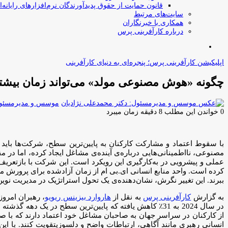
قانون حمایت از حقوق پدیدآورندگان نرم‌افزارهای رایانه‌ا
سایت‌های مرتبط
همکاری با خبرنگاران
درباره کارآفرینی پرس
جستجو
برای
اپلیکیشن کارآفرینی پرس؛ پنجره‌ای به دنیای کارآفرینی
چگونه «هوش مصنوعی مولد» می‌تواند زمان بیشتر
موسس و مدیرمسئول:
0
خواندن این مطلب 8 دقیقه زمان میبرد
با سقوط اعتماد و مشارکت کارکنان به پایین‌ترین سطح، شرکت‌ها باید
مصنوعی، نااطمینانی‌هایی درباره‌ی آینده‌ی مشاغل ایجاد کرده، اما در 
عملی و پیشرویی در به‌کارگیری این رویکرد است. این شرکت با بازتعریف
کرده است. واحد منابع انسانی ای.بی ام از زمان آزادشده برای پرورش 
ببرند. این تغییر نگرش، نشان‌دهنده‌ی یک تحول استراتژیک در مدیریت نوی
به گزارش
کارآفرینی پرس
به نقل از
هاروارد بیزینس ریویو
، رهبران امرو
از کارکنان در سراسر جهان به صاحبان مشاغل خود اعتماد دارند که با ص