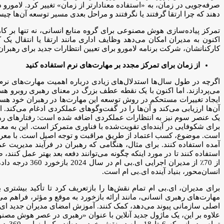
صرفه‌جویی در زمان، به «استفاده معنادارتر از زمان» تغییر کرد. لامورو د
دهند که چرا ارتقا گرفتند یا نگرفتند و مراحل بعدی مسیر توسعه آن‌ها چ
تمرکز پیاده‌سازی هوش مصنوعی برای گروه منابع انسانی، نه تنها بر کا
کارکنانشان، شرکت برنامه لامورو برای تعیین انتظارات جدید برای رهبران
از زمان برای تمرکز مجدد بر مهارت‌های نرم استفاده کنید
اگرچه در طول سال‌ها استدلال‌های زیادی درباره اهمیت مهارت‌های نرم
می‌پردازند. اما اکنون با یک نقطه عطف بزرگ در معنای رهبری روبرو هست
ایجاد تغییرات مستحکم در روش توسعه این مهارت‌ها در رهبران خود هستند
آن‌ها ارزیابی می‌کند و آن‌ها را در گفت‌وگوهای عملکردی ادغام می‌کند. 
یک عنصر سوم نیز به انتظارات عملکردی اضافه شده است: رفتارهای رهبر
برای شکوفایی در آینده‌ای تقویت‌شده با فناوری متمرکز است. این به 
است. موضوع، کسب اعتماد از طریق مراقبت و توجه اصیل است. با معرفی
آمده استفاده کنند. برای مثال، هنگامی که رهبران در فرآیند مدیریت عم
استفاده کنند تا در مورد اینکه چگونه می‌توانند دفعه بعد بهتر عمل کن
از 70٪ از مدی
انسان‌محور، بنیاد آینده ای.بی ام است.
برای مدیران، ای.بی ام تمام نقش‌ها را بازتعریف کرد تا تأکید بیشتری ب
مهارت‌های رهبری انسانی، مانند ارائه بازخورد به موقع و مؤثر، فراهم م
اصلی سازمانی پیوند می‌دهد، کمک کنند. آموزش امضای مدیران جدید ای.
علاوه بر این، یک ماژول جدید آنلاین با عنوان «رهبری در عصر هوش مصن