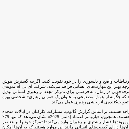
، ارتباطات واضح و دلسوزی را در خود تقویت کنند. اگرچه گسترش هوش
رچه بهتر این مهارت‌های انسانی فراهم می‌کند. شرکت ای.بی ام نمونه‌ی
رفه‌جویی در زمان، به فرصتی برای تمرکز مجدد بر رهبری انسانی تبدیل
آموزد که چگونه از هوش مصنوعی به عنوان یک «مربی رهبری» شخصی بهره
و تقویت‌کننده‌ی اثربخشی رهبری عمل می‌کند.
اجه هستند. بر اساس گزارش گالوپ، مشارکت کارکنان در ایالات متحده
در سال 2024 به 31٪ کاهش یافته که پایین‌ترین سطح در یک دهه گذشته است و 17٪ از کارکنان به طور فعال «غیرفعال» (دارای بی‌انگیزگی فعال) هستند. همچنین، «بارومتر اعتماد اِدلمن 2025» نشان می‌دهد که تنها 75٪
وندها فشار بیشتری بر رهبران وارد می‌کند تا تمرکز خود را بر عناصر
 مانند آگاهی، ارتباطات واضح و دلسوزیتقویت کنند. با این حال، مطالعه اخیر ما بر روی بیش از 300 رهبر نشان داد که تنها 16٪ از آن‌ها دارای کیفیت‌های انسانی مانند این موارد هستند که به آن‌ها امکان