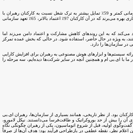
تأثیر این امر عمیق است. رهبرانی که در این کیفیت‌ها امتیاز پایینی دارند، کارکنانی دارند که 49٪ اعتماد کمتری به رهبری شرکت، 39٪ تعهد سازمانی کمتر و 59٪ تمایل بیشتر به ترک شغل نسبت به کارکنان رهبران با
امتیاز بالا دارند. و در مقابل، مزیت بزرگی نیز وجود دارد؛ رهبرانی که در کیفیت‌های رهبری انسانی قوی امتیاز بالایی کسب می‌کنند، از محیط‌های کاری بهره می‌برند که در آن کارکنان 97٪ اعتماد بالاتر، 65٪ تعهد سازمانی
می‌کند که به این روندهای کاهش مشارکت و اعتماد دامن می‌زند اما
ند، به ویژه در حال حاضر، استفاده شود. در حالی که بخش عمده تمرکز
در سازمان‌ها را دارد.
رائه سیستم‌ها و ابزارهای هوش مصنوعی به رهبران برای افزایش کارایی
ما با ای.بی ام و همچنین آنچه در سایر شرکت‌ها دیده‌ایم، سه مرحله را
ارکنان بود. از نظر تاریخی، همانند بسیاری از سازمان‌ها، رهبران ای.بی
آن را بیش از حد بوروکراتیک و طاقت‌فرسا می‌دانستند. نیکل لامورو،
 گفت‌وگوی اولیه، قبل از شروع اتوماسیون، یکی از رهبران چگونگی نگاه
این اعلام نظر، نقطه عطفی در بازطراحی فرآیند بود: هدف آن‌ها از صرفاً