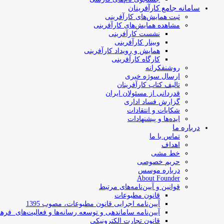
سامانه جامع کارآفرینان
ثبت همایش‌های کارآفرینی
مشاهده همایش‌های کارآفرینی
نشست کارآفرینی
وبینار کارآفرینی
همایش و رویداد کارآفرینی
کارگاه کارآفرینی
روشنفکرانه
ارسال سوژه‌ خبری
تالیف کتاب کارآفرینان
قدردانی از مسئولان ایران
گزارش فساد اداری
شکایات و انتقادات
ایده‌ها و پیشنهادات
درباره ما
تماس با ما
اهداف
خط مشی
حریم خصوصی
درباره موسس
About Founder
قوانین و آیین‌نامه‌های مرتبط
‌قانون مطبوعات
آیین‌نامه اجرایی قانون مطبوعات، مصوب 1395
آیین‌نامه سامان­دهی و توسعه رسانه­‌ها و فعالیت‌­های فره
قانون تجارت الکترونیکی