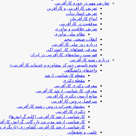
تعاریف مهم در حوزه کارآفرینی
تعریف کارآفرینی و کارآفرین
تعریف استارت‌آپ
انواع کارآفرینان
موفقیت در کارآفرینی
تعریف خلاقیت و نوآوری
نظام ملی نوآوری
انقلاب صنعتی پنجم
درباره روز ملی کارآفرینی
معرفی فضاهای کار اشتراکی
فهرست رسانه‌های کارآفرینی در ایران
درباره رشته کارآفرینی
نحوه تاسیس «مرکز مشاوره و خدمات کارآفرینی»
واحدهای دانشگاهی
مقطع کارشناسی ارشد
مقطع دکتری
معرفی دکتری کارآفرینی
معرفی کارشناسی ارشد کارآفرینی
منابع آزمون دکتری کارآفرینی
سرفصل دروس کارآفرینی
پیشنهاد تغییرات دروس رشته کارآفرینی
دکتری کارآفرینی
کارشناسی ارشد کارآفرینی (کلیه گرایش‌ها)
کارشناسی ارشد مدیریت بازرگانی گرایش کارآفر
کارشناسی ارشد کارآفرینی کشاورزی (بازنگری ش
علمی و تحقیقاتی