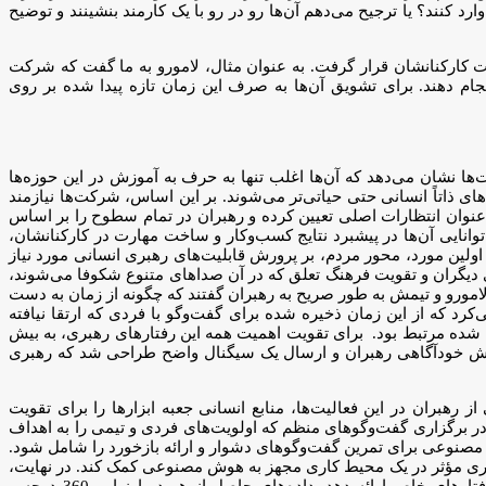
رد کنند؟ یا ترجیح می‌دهم آن‌ها رو در رو با یک کارمند بنشینند و توضیح
یت کارکنانشان قرار گرفت. به عنوان مثال، لامورو به ما گفت که شرکت
یر دیگر را 75٪ سریع‌تر از سیستم‌های قبلی منابع انسانی انجام دهند. برای تشویق آن‌ها به صرف این زمان تازه پیدا شده بر روی
ا نشان می‌دهد که آن‌ها اغلب تنها به حرف به آموزش در این حوزه‌ها
ی ذاتاً انسانی حتی حیاتی‌تر می‌شوند. بر این اساس، شرکت‌ها نیازمند
ه عنوان انتظارات اصلی تعیین کرده و رهبران در تمام سطوح را بر اساس
 توانایی آن‌ها در پیشبرد نتایج کسب‌وکار و ساخت مهارت در کارکنانشان،
لین مورد، محور مردم، بر پرورش قابلیت‌های رهبری انسانی مورد نیاز
 دیگران و تقویت فرهنگ تعلق که در آن صداهای متنوع شکوفا می‌شوند،
ورو و تیمش به طور صریح به رهبران گفتند که چگونه از زمان به دست
کرد که از این زمان ذخیره شده برای گفت‌وگو با فردی که ارتقا نیافته
ره شده مرتبط بود. برای تقویت اهمیت همه این رفتارهای رهبری، به بیش
یه برای ارزیابی‌های آینده، افزایش خودآگاهی رهبران و ارسال یک سیگنال واضح طراحی شد که رهبری
ز رهبران در این فعالیت‌ها، منابع انسانی جعبه ابزارها را برای تقویت
ن در برگزاری گفت‌وگوهای منظم که اولویت‌های فردی و تیمی را به اهداف
مصنوعی برای تمرین گفت‌وگوهای دشوار و ارائه بازخورد را شامل شود.
رهبری مؤثر در یک محیط کاری مجهز به هوش مصنوعی کمک کند. در نهایت،
تمام مدیرانی که 6 تا 18 ماه در نقش خود بوده‌اند، یک ارزیابی 360 درجه دریافت می‌کنند که طراحی شده تا بازخوردی در مورد نمایش این رفتارهای خاص ارائه دهد. داده‌های حاصل از هر دو ارزیابی 360 درجه و