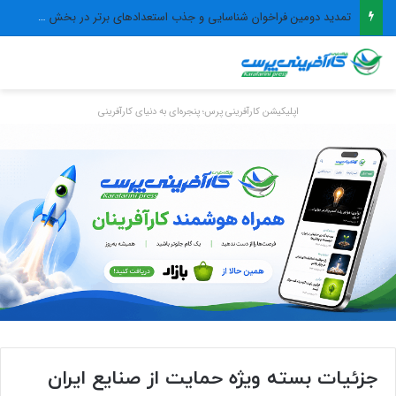
تمدید دومین فراخوان شناسایی و جذب استعدادهای برتر در بخش خصوصی
اپلیکیشن کارآفرینی پرس؛ پنجره‌ای به دنیای کارآفرینی
جزئیات بسته ویژه حمایت از صنایع ایران