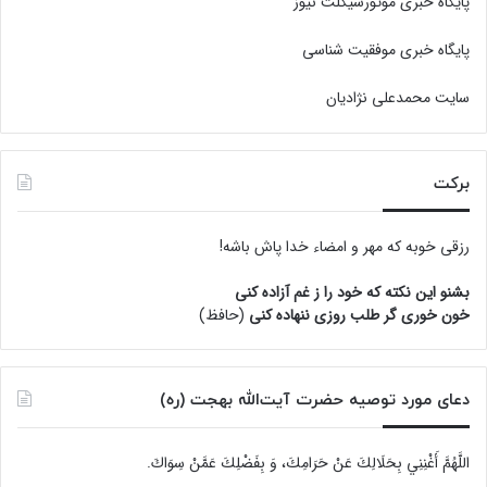
پایگاه خبری موتورسیکلت نیوز
پایگاه خبری موفقیت شناسی
سایت محمدعلی نژادیان
برکت
رزقی خوبه كه مهر و امضاء خدا پاش باشه!
بشنو این نکته که خود را ز غم آزاده کنی
خون خوری گر طلب روزی ننهاده کنی
(حافظ)
دعای مورد توصیه حضرت آیت‌الله بهجت (ره)
اللَّهُمَّ أَغْنِنِي بِحَلَالِكَ عَنْ حَرَامِكَ، وَ بِفَضْلِكَ عَمَّنْ سِوَاكَ‏.