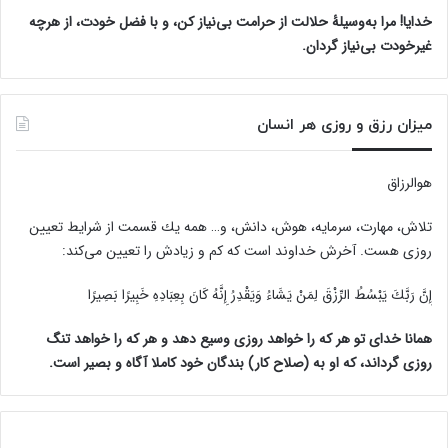
خدایا! مرا به‌وسیلۀ حلالت از حرامت بی‌نیاز کن، و با فضل خودت، از هرچه
غیرخودت بی‌نیاز گردان.
میزان رزق و روزی هر انسان
هوالرزاق
تلاش، مهارت، سرمايه، هوش، دانش، و… همه يك قسمت از شرايط تعيين
روزى هست. آخرش خداوند است كه كم و زيادش را تعيين مى‌كند:
إِنَّ رَبَّكَ يَبْسُطُ الرِّزْقَ لِمَنْ يَشَاءُ وَيَقْدِرُ إِنَّهُ كَانَ بِعِبَادِهِ خَبِيرًا بَصِيرًا
همانا خدای تو هر که را خواهد روزی وسیع دهد و هر که را خواهد تنگ
روزی گرداند، که او به (صلاح کار) بندگان خود کاملا آگاه و بصیر است.