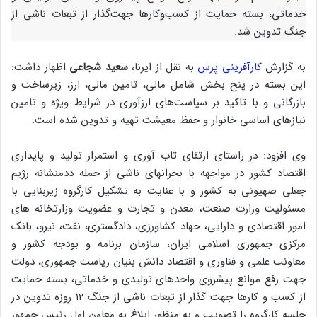
خدماتی، بسته حمایت از کسب‌وکارها جهت‌گذار از تبعات ناشی از
جنگ تدوین شد.
به گزارش
کارآفرینی پرس
به نقل از ایرنا،
سعید شجاعی
اظهار داشت:
این بسته در پنج بخش شامل مالی، تامین مالی، ارز، زیرساخت و
بازرگانی و با تاکید بر سیاست‌های ارزآوری در شرایط ویژه و تامین
نیازهای اساسی خانوار و حفظ معیشت تهیه و تدوین شده است.
وی افزود: در راستای ارتقای تاب آوری و استمرار تولید و پایداری
اقتصاد کشور در مواجهه با بحرانهای ناشی از حمله ددمنشانه رژیم
جعلی صهیونی به کشور و با عنایت به تشکیل کارگروه زیربنایی با
مسئولیت وزارت صنعت، معدن و تجارت و عضویت وزارتخانه های
امور اقتصادی و دارایی، جهاد کشاورزی، دادگستری، نفت، نیرو، بانک
مرکزی جمهوری اسلامی ایران، سازمان برنامه و بودجه کشور و
معاونت علمی و فناوری و اقتصاد دانش بنیان ریاست جمهوری، دولت
جهت رفع موانع پیشروی واحدهای تولیدی و خدماتی، بسته حمایت
از کسب و کارها جهت گذار از تبعات ناشی از جنگ ۱۲ روزه تدوین در
جلسه کارگروه را تصویب و به منظور ابلاغ به معاون اول رئیس جمهور