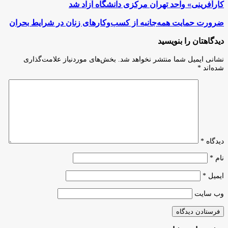
ممبینی»
کارآفرینی» واحد تهران مرکزی دانشگاه آزاد شد
مسئول
تأسیس
ضرورت
ضرورت حمایت همه‌جانبه از کسب‌وکارهای زنان در شرایط بحران
«دانشکده
حمایت
توسعه
همه‌جانبه
دیدگاهتان را بنویسید
فناوری
از
و
کسب‌وکارهای
نشانی ایمیل شما منتشر نخواهد شد.
بخش‌های موردنیاز علامت‌گذاری
کارآفرینی»
زنان
شده‌اند
*
واحد
در
تهران
شرایط
مرکزی
بحران
دانشگاه
آزاد
شد
دیدگاه
*
نام
*
ایمیل
*
وب‌ سایت