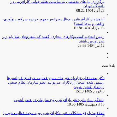
برگزاری پنل‌های تخصصی به مناسبت هفته جهانی کارآفرینی در
دانشگاه تهران
28 آبان 1404 08:22
آیا هشدار کارآفرینان دیجیتال به رئیس‌جمهور درباره سرکوب نوآوری،
واقعی و به‌جا است؟
15 مرداد 1404 16:38
‏رئیس اتحادیه کسب‌وکارهای مجازی: گفتند که پلتفرم‌های طلا باید زیر
نظر بورس باشند
12 تیر 1404 23:38
صفحه
صفحه
قبلی
بعدی
یادداشت
دکتر محمدعلی نژادیان خبر داد: مسیر فعالیت حرفه‌ای فریلنسرها
رسمی شده است/ آزادکاران می‌توانند عضو سازمان نظام صنفی
رایانه‌ای کشور شوند
5 خرداد 1405 15:10
بالندگی سازمانی؛ هنر بازآفرینی روح سازمان در عصر آشوب
13 اردیبهشت 1405 18:56
اطلاعیه: با رفع مشکلات فنی «کارآفرینی‌پرس» مجدد فعالیت خود را