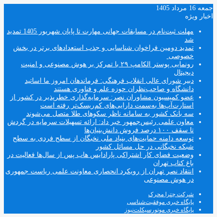
جمعه 16 مرداد 1405
اخبار ویژه
مهلت ثبت‌نام در مسابقات جهانی مهارت تا پایان شهریور 1405 تمدید
شد
تمدید دومین فراخوان شناسایی و جذب استعدادهای برتر در بخش
خصوصی
رونمایی پوستر الکامپ ۲۹ با تمرکز بر هوش مصنوعی و امنیت
دیجیتال
دبیر شورای عالی انقلاب فرهنگی: فرماندهان امروز ما اساتید
دانشگاه و صاحب‌نظران حوزه علم و فناوری هستند
عضو کمیسیون مشاوران نصر: سرمایه‌گذاری خطرپذیر در کشور از
استارت‌آپ‌ها به‌سمت دارایی‌های کم‌ریسک‌تر رفته است
سه بانک کشور به سامانه ناظر سکوهای طلا متصل می‌شوند
معاون علمی رئیس‌جمهور خبر داد: ارائه تسهیلات سرمایه در گردش
تا سقف ۱۰۰ درصد فروش دانش‌بنیان‌ها
توسعه دامنه حمایت‌های بنیاد ملی نخبگان از سطح فردی به سطح
شبکه نخبگانی در حل مسائل کشور
وضعیت فضای کار اشتراکی پارادایس هاب پس از سال‌ها فعالیت در
باغ کتاب تهران
انتقاد نصر تهران از رویکرد انحصاری معاونت علمی ریاست جمهوری
در هوش مصنوعی
شرکت چترا محرک
پایگاه خبری موفقیت‌شناسی
پایگاه خبری موتورسیکلت‌نیوز