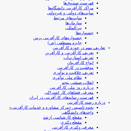
فهرست صندوق‌ها
مراکز کارآفرینی دانشگاه‌ها
سایت‌های دولتی و غیردولتی
سایت‌های مرتبط
سازمان‌ها
بین‌المللی
جشنواره‌ها
جشنواره‌های کارآفرینی‌ پرس
جایزه مصطفی (ص)
تعاریف مهم در حوزه کارآفرینی
تعریف کارآفرینی و کارآفرین
تعریف استارت‌آپ
انواع کارآفرینان
موفقیت در کارآفرینی
تعریف خلاقیت و نوآوری
نظام ملی نوآوری
انقلاب صنعتی پنجم
درباره روز ملی کارآفرینی
معرفی فضاهای کار اشتراکی
فهرست رسانه‌های کارآفرینی در ایران
درباره رشته کارآفرینی
نحوه تاسیس «مرکز مشاوره و خدمات کارآفرینی»
واحدهای دانشگاهی
مقطع کارشناسی ارشد
مقطع دکتری
معرفی دکتری کارآفرینی