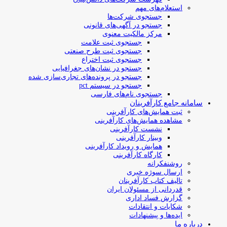
استعلام‌های مهم
جستجوی شرکت‌ها
جستجو در آگهی‌های قانونی
مرکز مالکیت معنوی
جستجوی ثبت علامت
جستجوی ثبت طرح صنعتی
جستجوی ثبت اختراع
جستجو در نشان‌های جغرافیایی
جستجو در پرونده‌های تجاری‌سازی شده
جستجو در سیستم pct
جستجوی نام‌های فارسی
سامانه جامع کارآفرینان
ثبت همایش‌های کارآفرینی
مشاهده همایش‌های کارآفرینی
نشست کارآفرینی
وبینار کارآفرینی
همایش و رویداد کارآفرینی
کارگاه کارآفرینی
روشنفکرانه
ارسال سوژه‌ خبری
تالیف کتاب کارآفرینان
قدردانی از مسئولان ایران
گزارش فساد اداری
شکایات و انتقادات
ایده‌ها و پیشنهادات
درباره ما