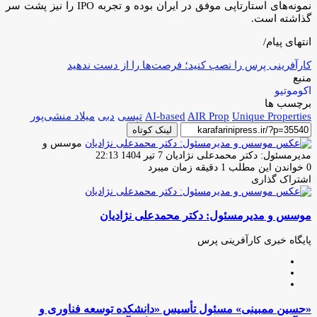
نمونه‌های استارتاپی موفق در ایران بوده و تجربه IPO را نیز پشت سر
گذاشته است.
انتهای پیام/
کارآفرینی پرس را نصب کنید؛ فرصت‌ها را از دست ندهید
منبع
اکوموتیو
برچسب ها
Unique Properties
AIR Prop
AI-based
تپسی
دبی
میلاد منشی‌پور
لینک کوتاه
موسس و
ارسال
مدیرمسئول: دکتر محمدعلی نژادیان
7 تیر 1404 22:13
ایمیل
0
خواندن این مطلب 1 دقیقه زمان میبرد
اشتراک گذاری
چاپ
فیس
توئیتر
واتس
تلگرام
لینکدین
اشتراک
(X)
آپ
بوک
گذاری
موسس و مدیرمسئول: دکتر محمدعلی نژادیان
از
طریق
ایمیل
پایگاه خبری کارآفرینی پرس
وبسایت
لینکدین
اینستاگرام
«حسین
«حسین ممبینی» مسئول تأسیس «دانشکده توسعه فناوری و