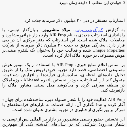
ایمیل
0
خواندن این مطلب 1 دقیقه زمان میبرد
استارتاپ مستقر در دبی ۲۰ میلیون دلار سرمایه جذب کرد.
به گزارش
کارآفرینی پرس
،
میلاد منشی‌پور
، بنیان‌گذار تپسی، با
راه‌اندازی استارتاپ جدیدی به نام AIR Prop وارد بازار جهانی مشاوره و
معاملات املاک شده است. این استارتاپ که دفتر مرکزی آن در دبی
قرار دارد، به‌تازگی موفق به جذب ۲۰ میلیون دلار سرمایه از شرکت
Unique Properties شده و فعالیت خود را به‌عنوان یک پلتفرم مبتنی‌بر
هوش مصنوعی در حوزه املاک آغاز کرده است.
بر اساس اعلام منابع خبری، AIR Prop با استفاده از یک موتور هوش
مصنوعی اختصاصی، قصد دارد تجربه خریدوفروش ملک را از طریق
تحلیل داده‌های لحظه‌ای، ساده‌سازی فرآیندها و افزایش شفافیت،
متحول کند. این استارتاپ، خود را نخستین پلتفرم AI-based حوزه املاک
در منطقه معرفی کرده و می‌کوشد مدل سنتی مشاور املاک را
بازتعریف کند.
AIR Prop فعالیت خود را با شعار «متولد دبی، ساخته‌شده برای جهان»
آغاز کرده و هدف‌گذاری آن، ارائه خدمات به بازارهای فرامنطقه‌ای با
تمرکز بر بهره‌گیری از فناوری در تجربه مشتری عنوان شده است.
این نخستین حضور رسمی منشی‌پور در بازار بین‌المللی پس از تپسی به
شمار می‌رود؛ شرکتی که در سال‌های گذشته یکی از مهم‌ترین