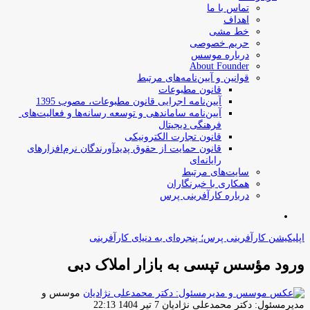
تماس با ما
اهداف
خط مشی
حریم خصوصی
درباره موسس
About Founder
قوانین و آیین‌نامه‌های مرتبط
‌قانون مطبوعات
آیین‌نامه اجرایی قانون مطبوعات، مصوب 1395
آیین‌نامه سامان­دهی و توسعه رسانه­‌ها و فعالیت‌­های
فرهنگی دیجیتال
قانون تجارت الکترونیکی
قانون حمایت از حقوق پدیدآورندگان نرم‌افزارهای
رایانه‌ای
سایت‌های مرتبط
همکاری با خبرنگاران
درباره کارآفرینی پرس
جستجو
برای
اپلیکیشن کارآفرینی پرس؛ پنجره‌ای به دنیای کارآفرینی
ورود مؤسس تپسی به بازار املاک دبی
موسس و
ارسال
مدیرمسئول: دکتر محمدعلی نژادیان
7 تیر 1404 22:13