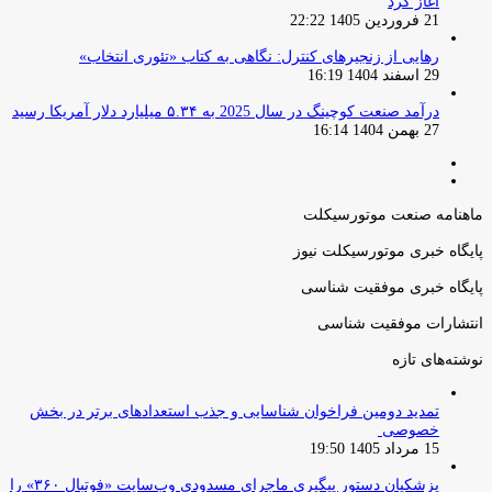
آغاز کرد
21 فروردین 1405 22:22
رهایی از زنجیرهای کنترل: نگاهی به کتاب «تئوری انتخاب»
29 اسفند 1404 16:19
درآمد صنعت کوچینگ در سال 2025 به ۵.۳۴ میلیارد دلار آمریکا رسید
27 بهمن 1404 16:14
صفحه
صفحه
قبلی
بعدی
ماهنامه صنعت موتورسیکلت
پایگاه خبری موتورسیکلت نیوز
پایگاه خبری موفقیت شناسی
انتشارات موفقیت شناسی
نوشته‌های تازه
تمدید دومین فراخوان شناسایی و جذب استعدادهای برتر در بخش
خصوصی
15 مرداد 1405 19:50
پزشکیان دستور پیگیری ماجرای مسدودی وب‌سایت «فوتبال ۳۶۰» را