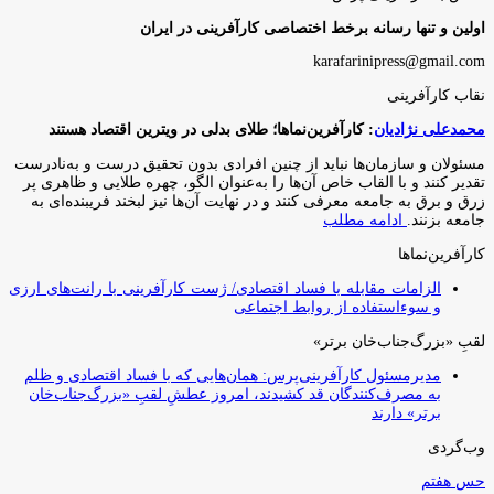
اولین و تنها رسانه برخط اختصاصی کارآفرینی در ایران
karafarinipress@gmail.com
نقاب کارآفرینی
محمدعلی نژادیان
: کارآفرین‌نماها؛ طلای بدلی در ویترین اقتصاد هستند
مسئولان و سازمان‌ها نباید از چنین افرادی بدون تحقیق درست و به‌نادرست
تقدیر کنند و با القاب خاص آ‌ن‌ها را به‌عنوان الگو، چهره طلایی و ظاهری پر
زرق و برق به جامعه معرفی کنند و در نهایت آن‌ها نیز لبخند فریبنده‌ای به
جامعه بزنند.
ادامه مطلب
کارآفرین‌نماها
الزامات مقابله با فساد اقتصادی/ ژست کارآفرینی با رانت‌های ارزی
و سوءاستفاده از روابط اجتماعی
لقبِ «بزرگ‌جناب‌خان برتر»
مدیرمسئول کارآفرینی‌پرس: همان‌هایی که با فساد اقتصادی و ظلم
به مصرف‌کنندگان قد کشیدند، امروز عطشِ لقبِ «بزرگ‌جناب‌خان
برتر» دارند
وب‌گردی
حس هفتم