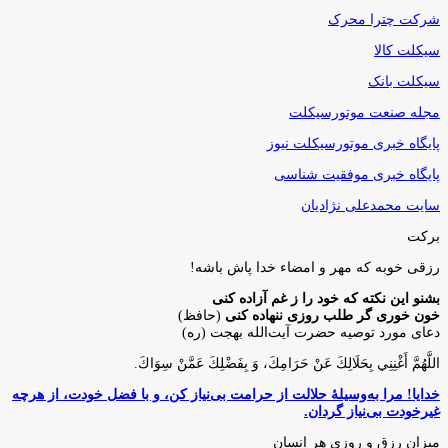
شرکت چترا محرک
سیکلت کالا
سیکلت بانک
مجله صنعت موتورسیکلت
پایگاه خبری موتورسیکلت نیوز
پایگاه خبری موفقیت شناسی
سایت محمدعلی نژادیان
برکت
رزقی خوبه كه مهر و امضاء خدا پاش باشه!
بشنو این نکته که خود را ز غم آزاده کنی
خون خوری گر طلب روزی ننهاده کنی
(حافظ)
دعای مورد توصیه حضرت آیت‌الله بهجت (ره)
اللَّهُمَّ أَغْنِنِي بِحَلَالِكَ عَنْ حَرَامِكَ، وَ بِفَضْلِكَ عَمَّنْ سِوَاكَ‏.
خدایا! مرا به‌وسیلۀ حلالت از حرامت بی‌نیاز کن، و با فضل خودت، از هرچه
غیرخودت بی‌نیاز گردان.
میزان رزق و روزی هر انسان