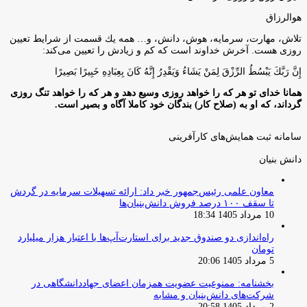
هوالرزاق
تلاش، مهارت، سرمايه، هوش، دانش، و… همه يك قسمت از شرايط تعيين
روزى هست. آخرش خداوند است كه كم و زيادش را تعيين مى‌كند:
إِنَّ رَبَّكَ يَبْسُطُ الرِّزْقَ لِمَنْ يَشَاءُ وَيَقْدِرُ إِنَّهُ كَانَ بِعِبَادِهِ خَبِيرًا بَصِيرًا
همانا خدای تو هر که را خواهد روزی وسیع دهد و هر که را خواهد تنگ روزی
گرداند، که او به (صلاح کار) بندگان خود کاملا آگاه و بصیر است.
سامانه ثبت همایش‌های کارآفرینی
دانش‌ بنیان‌
معاون علمی رئیس‌جمهور خبر داد: ارائه تسهیلات سرمایه در گردش
تا سقف ۱۰۰ درصد فروش دانش‌بنیان‌ها
10 مرداد 1405 18:34
راه‌اندازی دو صندوق جدید برای استارت‌آپ‌ها با اعتبار هزار میلیارد
تومان
5 مرداد 1405 20:06
بخشنامه: ممنوعیت عضویت همزمان اعضای جهاددانشگاهی در
شرکت‌های دانش‌بنیان و مشابه
2 مرداد 1405 20:58