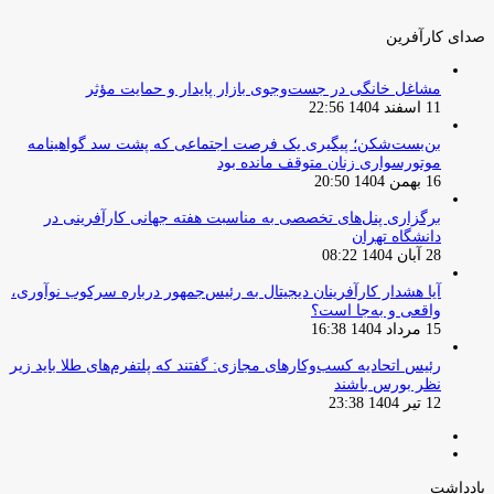
صدای کارآفرین
مشاغل خانگی در جست‌وجوی بازار پایدار و حمایت مؤثر
11 اسفند 1404 22:56
بن‌بست‌شکن؛ پیگیری یک فرصت اجتماعی که پشت سد گواهینامه
موتورسواری زنان متوقف مانده بود
16 بهمن 1404 20:50
برگزاری پنل‌های تخصصی به مناسبت هفته جهانی کارآفرینی در
دانشگاه تهران
28 آبان 1404 08:22
آیا هشدار کارآفرینان دیجیتال به رئیس‌جمهور درباره سرکوب نوآوری،
واقعی و به‌جا است؟
15 مرداد 1404 16:38
‏رئیس اتحادیه کسب‌وکارهای مجازی: گفتند که پلتفرم‌های طلا باید زیر
نظر بورس باشند
12 تیر 1404 23:38
صفحه
صفحه
قبلی
بعدی
یادداشت