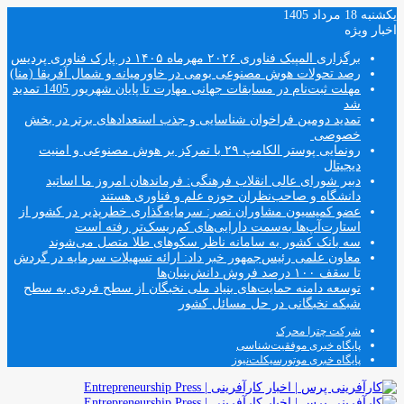
یکشنبه 18 مرداد 1405
اخبار ویژه
برگزاری المپیک فناوری ۲۰۲۶ مهرماه ۱۴۰۵ در پارک فناوری پردیس
رصد تحولات هوش مصنوعی بومی در خاورمیانه و شمال آفریقا (منا)
مهلت ثبت‌نام در مسابقات جهانی مهارت تا پایان شهریور 1405 تمدید
شد
تمدید دومین فراخوان شناسایی و جذب استعدادهای برتر در بخش
خصوصی
رونمایی پوستر الکامپ ۲۹ با تمرکز بر هوش مصنوعی و امنیت
دیجیتال
دبیر شورای عالی انقلاب فرهنگی: فرماندهان امروز ما اساتید
دانشگاه و صاحب‌نظران حوزه علم و فناوری هستند
عضو کمیسیون مشاوران نصر: سرمایه‌گذاری خطرپذیر در کشور از
استارت‌آپ‌ها به‌سمت دارایی‌های کم‌ریسک‌تر رفته است
سه بانک کشور به سامانه ناظر سکوهای طلا متصل می‌شوند
معاون علمی رئیس‌جمهور خبر داد: ارائه تسهیلات سرمایه در گردش
تا سقف ۱۰۰ درصد فروش دانش‌بنیان‌ها
توسعه دامنه حمایت‌های بنیاد ملی نخبگان از سطح فردی به سطح
شبکه نخبگانی در حل مسائل کشور
شرکت چترا محرک
پایگاه خبری موفقیت‌شناسی
پایگاه خبری موتورسیکلت‌نیوز