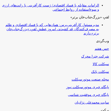
الزامات مقابله با فساد اقتصادی/ ژست کارآفرینی با رانت‌های ارزی
و سوءاستفاده از روابط اجتماعی
لقبِ «بزرگ‌جناب‌خان برتر»
مدیرمسئول کارآفرینی‌پرس: همان‌هایی که با فساد اقتصادی و ظلم
به مصرف‌کنندگان قد کشیدند، امروز عطشِ لقبِ «بزرگ‌جناب‌خان
برتر» دارند
وب‌گردی
حس هفتم
شرکت چترا محرک
سیکلت کالا
سیکلت بانک
مجله صنعت موتورسیکلت
پایگاه خبری موتورسیکلت نیوز
پایگاه خبری موفقیت شناسی
سایت محمدعلی نژادیان
برکت