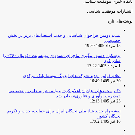
پایگاه خبری موفقیت شناسی
انتشارات موفقیت شناسی
نوشته‌های تازه
تمدید دومین فراخوان شناسایی و جذب استعدادهای برتر در بخش
خصوصی
15 مرداد 1405 19:50
پزشکیان دستور پیگیری ماجرای مسدودی وب‌سایت «فوتبال ۳۶۰» را
صادر کرد
1 مرداد 1405 17:22
اعلام قوانین جدید شرکت‌های لیزینگ توسط بانک مرکزی
30 تیر 1405 16:49
دکتر محمدعلی نژادیان اعلام کرد: پروانه نشریه علمی و تخصصی
«مدیریت نوآوری و فناوری» صادر شد
23 تیر 1405 12:13
نقشه راه جدید بنیاد ملی نخبگان ایران برای حمایت، جذب و تکریم
نخبگان کشور
18 تیر 1405 17:02
صفحه