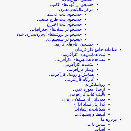
جستجو در آگهی‌های قانونی
مرکز مالکیت معنوی
جستجوی ثبت علامت
جستجوی ثبت طرح صنعتی
جستجوی ثبت اختراع
جستجو در نشان‌های جغرافیایی
جستجو در پرونده‌های تجاری‌سازی شده
جستجو در سیستم pct
جستجوی نام‌های فارسی
سامانه جامع کارآفرینان
ثبت همایش‌های کارآفرینی
مشاهده همایش‌های کارآفرینی
نشست کارآفرینی
وبینار کارآفرینی
همایش و رویداد کارآفرینی
کارگاه کارآفرینی
روشنفکرانه
ارسال سوژه‌ خبری
تالیف کتاب کارآفرینان
قدردانی از مسئولان ایران
گزارش فساد اداری
شکایات و انتقادات
ایده‌ها و پیشنهادات
درباره ما
تماس با ما
اهداف