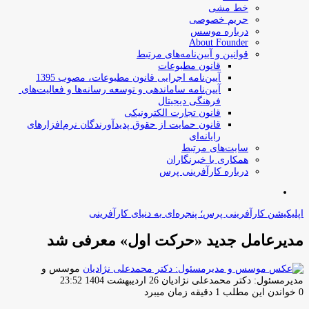
خط مشی
حریم خصوصی
درباره موسس
About Founder
قوانین و آیین‌نامه‌های مرتبط
‌قانون مطبوعات
آیین‌نامه اجرایی قانون مطبوعات، مصوب 1395
آیین‌نامه سامان­دهی و توسعه رسانه­‌ها و فعالیت‌­های
فرهنگی دیجیتال
قانون تجارت الکترونیکی
قانون حمایت از حقوق پدیدآورندگان نرم‌افزارهای
رایانه‌ای
سایت‌های مرتبط
همکاری با خبرنگاران
درباره کارآفرینی پرس
جستجو
برای
اپلیکیشن کارآفرینی پرس؛ پنجره‌ای به دنیای کارآفرینی
مدیرعامل جدید «حرکت اول» معرفی شد
موسس و
ارسال
مدیرمسئول: دکتر محمدعلی نژادیان
26 اردیبهشت 1404 23:52
ایمیل
0
خواندن این مطلب 1 دقیقه زمان میبرد