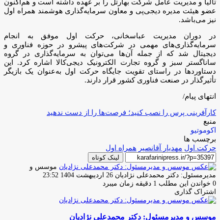
تالیا و مدیریت عامل شرکت بهارتل را بر عهده داشته است و هم‌اکنون
عضو هیئت مدیره دیجی‌پی و معاون سرمایه‌گذاری هوشمند همراه اول
نیز می‌باشد.
در دوران مدیریت عباسخانی، حرکت اول موفق به انجام
سرمایه‌گذاری‌های مهمی در شرکت‌های پیشرو در حوزه فناوری و
دیجیتال شد که از جمله آن‌ها می‌توان به سرمایه‌گذاری در گروه
ساناگستر سبز و گروه تجارت الکترونیک دیجی‌کالا اشاره کرد. این
دستاوردها در راستای تقویت جایگاه حرکت اول به‌عنوان یک بازیگر
تأثیرگذار در صنعت فناوری کشور قرار دارند.
انتهای پیام/
کارآفرینی پرس را نصب کنید؛ فرصت‌ها را از دست ندهید
منبع
اکوموتیو
برچسب ها
حرکت اول
مهدیار آقانصیر
همراه اول
لینک کوتاه
موسس و
ارسال
مدیرمسئول: دکتر محمدعلی نژادیان
26 اردیبهشت 1404 23:52
ایمیل
0
خواندن این مطلب 1 دقیقه زمان میبرد
اشتراک گذاری
چاپ
فیس
توئیتر
واتس
تلگرام
لینکدین
اشتراک
(X)
آپ
بوک
گذاری
موسس و مدیرمسئول: دکتر محمدعلی نژادیان
از