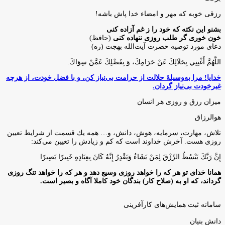
رزقی خوبه كه مهر و امضاء خدا پاش باشه!
بشنو این نکته که خود را ز غم آزاده کنی
خون خوری گر طلب روزی ننهاده کنی
(حافظ)
دعای مورد توصیه حضرت آیت‌الله بهجت (ره)
اللَّهُمَّ أَغْنِنِي بِحَلَالِكَ عَنْ حَرَامِكَ، وَ بِفَضْلِكَ عَمَّنْ سِوَاكَ‏.
خدایا! مرا به‌وسیلۀ حلالت از حرامت بی‌نیاز کن، و با فضل خودت، از هرچه
غیرخودت بی‌نیاز گردان.
میزان رزق و روزی هر انسان
هوالرزاق
تلاش، مهارت، سرمايه، هوش، دانش، و… همه يك قسمت از شرايط تعيين
روزى هست. آخرش خداوند است كه كم و زيادش را تعيين مى‌كند:
إِنَّ رَبَّكَ يَبْسُطُ الرِّزْقَ لِمَنْ يَشَاءُ وَيَقْدِرُ إِنَّهُ كَانَ بِعِبَادِهِ خَبِيرًا بَصِيرًا
همانا خدای تو هر که را خواهد روزی وسیع دهد و هر که را خواهد تنگ روزی
گرداند، که او به (صلاح کار) بندگان خود کاملا آگاه و بصیر است.
سامانه ثبت همایش‌های کارآفرینی
دانش‌ بنیان‌