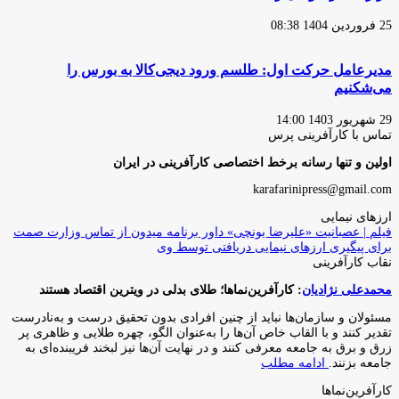
25 فروردین 1404 08:38
مدیرعامل حرکت اول: طلسم ورود دیجی‌کالا به بورس را
می‌شکنیم
29 شهریور 1403 14:00
تماس با کارآفرینی پرس
اولین و تنها رسانه برخط اختصاصی کارآفرینی در ایران
karafarinipress@gmail.com
ارزهای نیمایی
فیلم | عصبانیت «علیرضا یونچی» داور برنامه میدون از تماس وزارت صمت
برای پیگیری ارزهای نیمایی دریافتی توسط وی
نقاب کارآفرینی
محمدعلی نژادیان
: کارآفرین‌نماها؛ طلای بدلی در ویترین اقتصاد هستند
مسئولان و سازمان‌ها نباید از چنین افرادی بدون تحقیق درست و به‌نادرست
تقدیر کنند و با القاب خاص آ‌ن‌ها را به‌عنوان الگو، چهره طلایی و ظاهری پر
زرق و برق به جامعه معرفی کنند و در نهایت آن‌ها نیز لبخند فریبنده‌ای به
جامعه بزنند.
ادامه مطلب
کارآفرین‌نماها