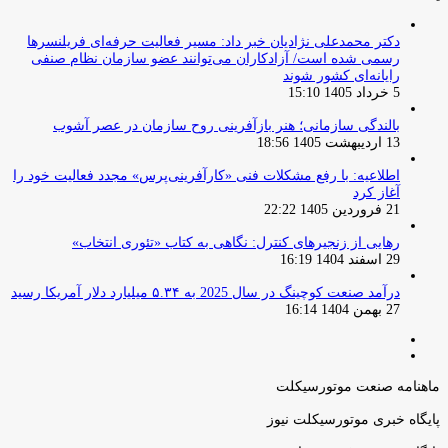
دکتر محمدعلی نژادیان خبر داد: مسیر فعالیت حرفه‌ای فریلنسرها
رسمی شده است/ آزادکاران می‌توانند عضو سازمان نظام صنفی
رایانه‌ای کشور شوند
5 خرداد 1405 15:10
بالندگی سازمانی؛ هنر بازآفرینی روح سازمان در عصر آشوب
13 اردیبهشت 1405 18:56
اطلاعیه: با رفع مشکلات فنی «کارآفرینی‌پرس» مجدد فعالیت خود را
آغاز کرد
21 فروردین 1405 22:22
رهایی از زنجیرهای کنترل: نگاهی به کتاب «تئوری انتخاب»
29 اسفند 1404 16:19
درآمد صنعت کوچینگ در سال 2025 به ۵.۳۴ میلیارد دلار آمریکا رسید
27 بهمن 1404 16:14
صفحه
صفحه
قبلی
بعدی
ماهنامه صنعت موتورسیکلت
پایگاه خبری موتورسیکلت نیوز