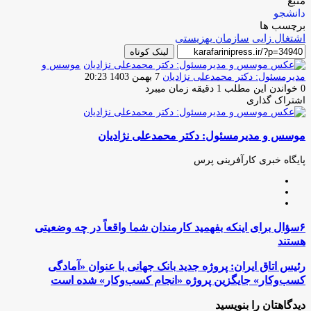
منبع
دانشجو
برچسب ها
اشتغال زایی
سازمان بهزیستی
لینک کوتاه
موسس و
ارسال
مدیرمسئول: دکتر محمدعلی نژادیان
7 بهمن 1403 20:23
ایمیل
0
خواندن این مطلب 1 دقیقه زمان میبرد
اشتراک گذاری
چاپ
فیس
توئیتر
واتس
تلگرام
لینکدین
اشتراک
(X)
آپ
بوک
گذاری
موسس و مدیرمسئول: دکتر محمدعلی نژادیان
از
طریق
ایمیل
پایگاه خبری کارآفرینی پرس
وبسایت
لینکدین
اینستاگرام
۶سؤال
۶سؤال برای اینکه بفهمید کارمندان شما واقعاً در چه وضعیتی
برای
هستند
اینکه
بفهمید
رئیس
رئیس اتاق ایران: پروژه جدید بانک جهانی با عنوان «آمادگی
کارمندان
اتاق
کسب‌وکار» جایگزین پروژه «انجام کسب‌وکار» شده است
شما
ایران:
واقعاً
پروژه
دیدگاهتان را بنویسید
در