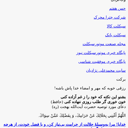
حس هفتم
شرکت چترا محرک
سیکلت کالا
سیکلت بانک
مجله صنعت موتورسیکلت
پایگاه خبری موتورسیکلت نیوز
پایگاه خبری موفقیت شناسی
سایت محمدعلی نژادیان
برکت
رزقی خوبه كه مهر و امضاء خدا پاش باشه!
بشنو این نکته که خود را ز غم آزاده کنی
خون خوری گر طلب روزی ننهاده کنی
(حافظ)
دعای مورد توصیه حضرت آیت‌الله بهجت (ره)
اللَّهُمَّ أَغْنِنِي بِحَلَالِكَ عَنْ حَرَامِكَ، وَ بِفَضْلِكَ عَمَّنْ سِوَاكَ‏.
خدایا! مرا به‌وسیلۀ حلالت از حرامت بی‌نیاز کن، و با فضل خودت، از هرچه