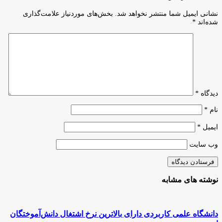
جدید
چه
بانک
نشانی ایمیل شما منتشر نخواهد شد.
بخش‌های موردنیاز علامت‌گذاری
وضعیتی
جهانی
شده‌اند
*
هستند
با
عنوان
«آمادگی
کسب‌وکار»
جایگزین
پروژه
«انجام
کسب‌وکار»
دیدگاه
*
شده
است
نام
*
ایمیل
*
وب‌ سایت
نوشته های مشابه
دانشگاه علمی کاربردی دارای بالاترین نرخ اشتغال دانش‌آموختگان