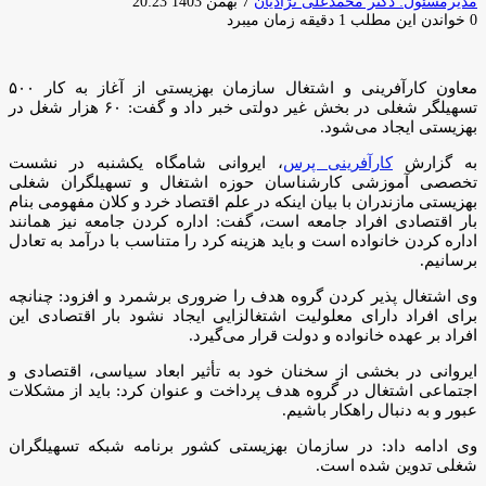
ارسال
مدیرمسئول: دکتر محمدعلی نژادیان
7 بهمن 1403 20:23
ایمیل
0
خواندن این مطلب 1 دقیقه زمان میبرد
معاون کارآفرینی و اشتغال سازمان بهزیستی از آغاز به کار ۵۰۰
تسهیلگر شغلی در بخش غیر دولتی خبر داد و گفت: ۶۰ هزار شغل در
بهزیستی ایجاد می‌شود.
به گزارش
کارآفرینی پرس
، ایروانی شامگاه یکشنبه در نشست
تخصصی آموزشی کارشناسان حوزه اشتغال و تسهیلگران شغلی
بهزیستی مازندران با بیان اینکه در علم اقتصاد خرد و کلان مفهومی بنام
بار اقتصادی افراد جامعه است، گفت: اداره کردن جامعه نیز همانند
اداره کردن خانواده است و باید هزینه کرد را متناسب با درآمد به تعادل
برسانیم.
وی اشتغال پذیر کردن گروه هدف را ضروری برشمرد و افزود: چنانچه
برای افراد دارای معلولیت اشتغالزایی ایجاد نشود بار اقتصادی این
افراد بر عهده خانواده و دولت قرار می‌گیرد.
ایروانی در بخشی از سخنان خود به تأثیر ابعاد سیاسی، اقتصادی و
اجتماعی اشتغال در گروه هدف پرداخت و عنوان کرد: باید از مشکلات
عبور و به دنبال راهکار باشیم.
وی ادامه داد: در سازمان بهزیستی کشور برنامه شبکه تسهیلگران
شغلی تدوین شده است.