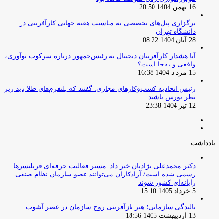
16 بهمن 1404 20:50
برگزاری پنل‌های تخصصی به مناسبت هفته جهانی کارآفرینی در
دانشگاه تهران
28 آبان 1404 08:22
آیا هشدار کارآفرینان دیجیتال به رئیس‌جمهور درباره سرکوب نوآوری،
واقعی و به‌جا است؟
15 مرداد 1404 16:38
‏رئیس اتحادیه کسب‌وکارهای مجازی: گفتند که پلتفرم‌های طلا باید زیر
نظر بورس باشند
12 تیر 1404 23:38
صفحه
صفحه
قبلی
بعدی
یادداشت
دکتر محمدعلی نژادیان خبر داد: مسیر فعالیت حرفه‌ای فریلنسرها
رسمی شده است/ آزادکاران می‌توانند عضو سازمان نظام صنفی
رایانه‌ای کشور شوند
5 خرداد 1405 15:10
بالندگی سازمانی؛ هنر بازآفرینی روح سازمان در عصر آشوب
13 اردیبهشت 1405 18:56