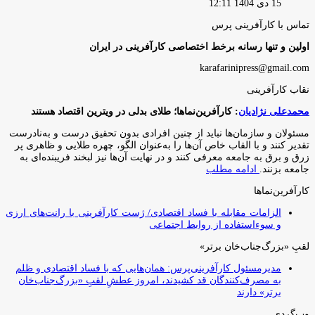
15 دی 1404 12:11
تماس با کارآفرینی پرس
اولین و تنها رسانه برخط اختصاصی کارآفرینی در ایران
karafarinipress@gmail.com
نقاب کارآفرینی
محمدعلی نژادیان
: کارآفرین‌نماها؛ طلای بدلی در ویترین اقتصاد هستند
مسئولان و سازمان‌ها نباید از چنین افرادی بدون تحقیق درست و به‌نادرست
تقدیر کنند و با القاب خاص آ‌ن‌ها را به‌عنوان الگو، چهره طلایی و ظاهری پر
زرق و برق به جامعه معرفی کنند و در نهایت آن‌ها نیز لبخند فریبنده‌ای به
جامعه بزنند.
ادامه مطلب
کارآفرین‌نماها
الزامات مقابله با فساد اقتصادی/ ژست کارآفرینی با رانت‌های ارزی
و سوءاستفاده از روابط اجتماعی
لقبِ «بزرگ‌جناب‌خان برتر»
مدیرمسئول کارآفرینی‌پرس: همان‌هایی که با فساد اقتصادی و ظلم
به مصرف‌کنندگان قد کشیدند، امروز عطشِ لقبِ «بزرگ‌جناب‌خان
برتر» دارند
وب‌گردی