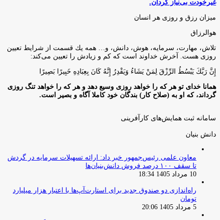
غیرخودت بی‌نیاز گردان.
میزان رزق و روزی هر انسان
هوالرزاق
تلاش، مهارت، سرمايه، هوش، دانش، و… همه يك قسمت از شرايط تعيين
روزى هست. آخرش خداوند است كه كم و زيادش را تعيين مى‌كند:
إِنَّ رَبَّكَ يَبْسُطُ الرِّزْقَ لِمَنْ يَشَاءُ وَيَقْدِرُ إِنَّهُ كَانَ بِعِبَادِهِ خَبِيرًا بَصِيرًا
همانا خدای تو هر که را خواهد روزی وسیع دهد و هر که را خواهد تنگ روزی
گرداند، که او به (صلاح کار) بندگان خود کاملا آگاه و بصیر است.
سامانه ثبت همایش‌های کارآفرینی
دانش‌ بنیان‌
معاون علمی رئیس‌جمهور خبر داد: ارائه تسهیلات سرمایه در گردش
تا سقف ۱۰۰ درصد فروش دانش‌بنیان‌ها
10 مرداد 1405 18:34
راه‌اندازی دو صندوق جدید برای استارت‌آپ‌ها با اعتبار هزار میلیارد
تومان
5 مرداد 1405 20:06