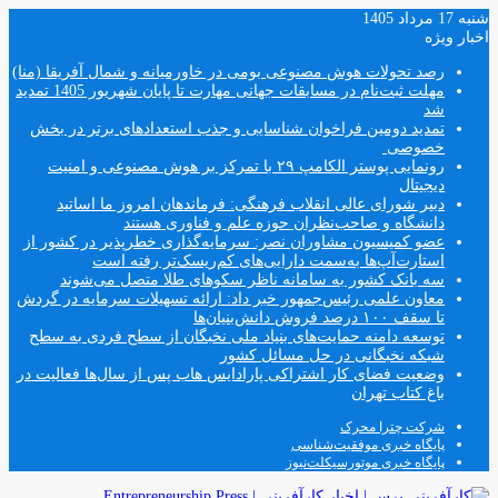
شنبه 17 مرداد 1405
اخبار ویژه
رصد تحولات هوش مصنوعی بومی در خاورمیانه و شمال آفریقا (منا)
مهلت ثبت‌نام در مسابقات جهانی مهارت تا پایان شهریور 1405 تمدید
شد
تمدید دومین فراخوان شناسایی و جذب استعدادهای برتر در بخش
خصوصی
رونمایی پوستر الکامپ ۲۹ با تمرکز بر هوش مصنوعی و امنیت
دیجیتال
دبیر شورای عالی انقلاب فرهنگی: فرماندهان امروز ما اساتید
دانشگاه و صاحب‌نظران حوزه علم و فناوری هستند
عضو کمیسیون مشاوران نصر: سرمایه‌گذاری خطرپذیر در کشور از
استارت‌آپ‌ها به‌سمت دارایی‌های کم‌ریسک‌تر رفته است
سه بانک کشور به سامانه ناظر سکوهای طلا متصل می‌شوند
معاون علمی رئیس‌جمهور خبر داد: ارائه تسهیلات سرمایه در گردش
تا سقف ۱۰۰ درصد فروش دانش‌بنیان‌ها
توسعه دامنه حمایت‌های بنیاد ملی نخبگان از سطح فردی به سطح
شبکه نخبگانی در حل مسائل کشور
وضعیت فضای کار اشتراکی پارادایس هاب پس از سال‌ها فعالیت در
باغ کتاب تهران
شرکت چترا محرک
پایگاه خبری موفقیت‌شناسی
پایگاه خبری موتورسیکلت‌نیوز