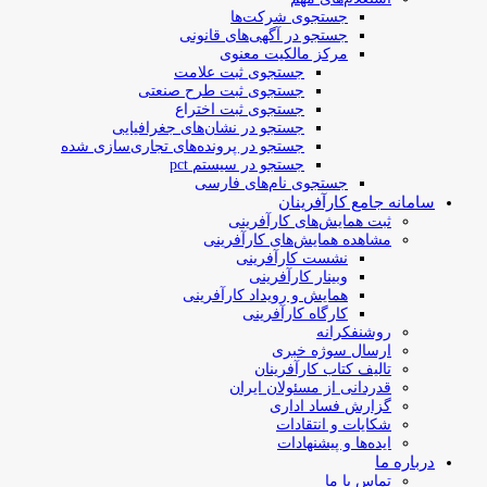
جستجوی شرکت‌ها
جستجو در آگهی‌های قانونی
مرکز مالکیت معنوی
جستجوی ثبت علامت
جستجوی ثبت طرح صنعتی
جستجوی ثبت اختراع
جستجو در نشان‌های جغرافیایی
جستجو در پرونده‌های تجاری‌سازی شده
جستجو در سیستم pct
جستجوی نام‌های فارسی
سامانه جامع کارآفرینان
ثبت همایش‌های کارآفرینی
مشاهده همایش‌های کارآفرینی
نشست کارآفرینی
وبینار کارآفرینی
همایش و رویداد کارآفرینی
کارگاه کارآفرینی
روشنفکرانه
ارسال سوژه‌ خبری
تالیف کتاب کارآفرینان
قدردانی از مسئولان ایران
گزارش فساد اداری
شکایات و انتقادات
ایده‌ها و پیشنهادات
درباره ما
تماس با ما