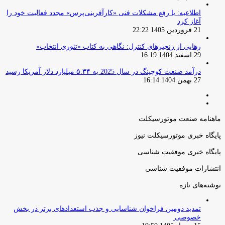
اطلاعیه: با رفع مشکلات فنی «کارآفرینی‌پرس» مجدد فعالیت خود را
آغاز کرد
21 فروردین 1405 22:22
رهایی از زنجیرهای کنترل: نگاهی به کتاب «تئوری انتخاب»
29 اسفند 1404 16:19
درآمد صنعت کوچینگ در سال 2025 به ۵.۳۴ میلیارد دلار آمریکا رسید
27 بهمن 1404 16:14
صفحه
صفحه
قبلی
بعدی
ماهنامه صنعت موتورسیکلت
پایگاه خبری موتورسیکلت نیوز
پایگاه خبری موفقیت شناسی
انتشارات موفقیت شناسی
نوشته‌های تازه
تمدید دومین فراخوان شناسایی و جذب استعدادهای برتر در بخش
خصوصی