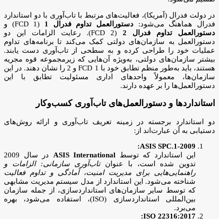
در دولت فدرال (آمریکا)، فعالیت‌های مرتبط با تاب‌آوری با دو استاندارد
فدرال هماهنگ می‌شود:
دستورالعمل تداوم فدرال 1
(FCD 1) و
دستورالعمل تداوم فدرال 2
(FCD 2). رعایت الزامات این دو
دستورالعمل به سازمان‌های دولتی کمک می‌کند تا برنامه‌های تداوم
عملیات خود را طراحی کرده و به سطحی از تاب‌آوری دست یابند.
بیشتر سازمان‌های دولتی، به‌ویژه آن‌هایی که زیرمجموعه قوه مجریه
هستند، باید به‌طور منظم تطابق خود با FCD 1 و 2 را نشان دهند. در این
سازمان‌ها، معمولاً واحدهای اداری مسئولیت تطابق با این
دستورالعمل‌ها را بر عهده دارند.
استانداردها و دستورالعمل‌های تاب‌آوری کسب‌وکار
دو استاندارد برجسته در زمینه تعریف تاب‌آوری و ارائه روش‌های
دستیابی به آن عبارت‌اند از:
ASIS SPC.1-2009:
این استاندارد که توسط
ASIS International
در سال 2009
تدوین شده است، با عنوان
تاب‌آوری سازمانی: الزامات و
راهنمایی‌هایی برای مدیریت امنیت، آمادگی و تداوم فعالیت
شناخته می‌شود. این استاندارد از مدل سیستم مدیریت مشابهی
که توسط سایر سازمان‌های استانداردسازی، از جمله سازمان
بین‌المللی استانداردسازی (ISO)، استفاده می‌شود، بهره
می‌برد.
ISO 22316:2017: