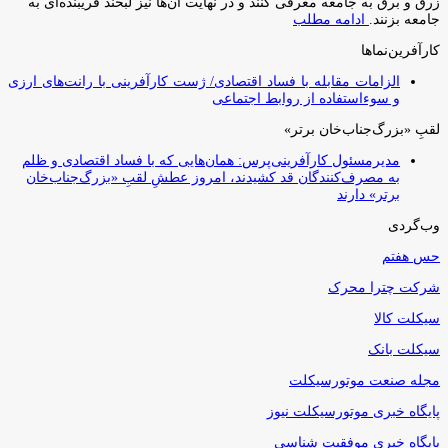
زرق و برق به جامعه معرفی کنند و در نهایت آن‌ها نیز لبخند فریبنده‌ای به
جامعه بزنند.
ادامه مطلب
کارآفرین‌نماها
الزامات مقابله با فساد اقتصادی/ ژست کارآفرینی با رانت‌های ارزی
و سوءاستفاده از روابط اجتماعی
لقبِ «بزرگ‌جناب‌خان برتر»
مدیرمسئول کارآفرینی‌پرس: همان‌هایی که با فساد اقتصادی و ظلم
به مصرف‌کنندگان قد کشیدند، امروز عطشِ لقبِ «بزرگ‌جناب‌خان
برتر» دارند
وب‌گردی
حس هفتم
شرکت چترا محرک
سیکلت کالا
سیکلت بانک
مجله صنعت موتورسیکلت
پایگاه خبری موتورسیکلت نیوز
پایگاه خبری موفقیت شناسی