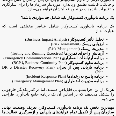
و چابکی، قابلیت تطبیق و پایداری موردنیاز سازمان‌ها را برای سازگاری
با تغییرات بلندمدت در نحوه فعالیتشان فراهم می‌سازد.
یک برنامه تاب‌آوری کسب‌وکار باید شامل چه مواردی باشد؟
یک برنامه تاب‌آوری کسب‌وکار شامل عناصر مختلفی است که
عبارت‌اند از:
تحلیل تأثیر کسب‌وکار
(Business Impact Analysis)
ارزیابی ریسک
(Risk Assessment)
مدیریت ریسک
(Risk Management)
آزمایش و اجرای تمرین‌ها
(Testing and Running Exercises)
برنامه ارتباطات اضطراری
(Emergency Communications Plan)
برنامه تداوم کسب‌وکار
(Business Continuity Plan یا BCP)
برنامه بازیابی پس از بحران
(Disaster Recovery Plan یا DR
Plan)
برنامه پاسخ به رخدادها
(Incident Response Plan)
برنامه مدیریت اضطراری
(Emergency Management Plan)
هر یک از این اجزا به‌تنهایی قابل‌اجرا هستند، اما در کنار یکدیگر چارچوبی
را تشکیل می‌دهند که بر اساس آن یک برنامه جامع تاب‌آوری طراحی
می‌شود.
مهم‌ترین بخش یک برنامه تاب‌آوری کسب‌وکار، تعریف وضعیت نهایی
سازمان پس از تکمیل تمام فرآیندهای بازیابی و ازسرگیری فعالیت‌ها