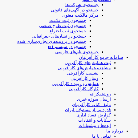
جستجوی شرکت‌ها
جستجو در آگهی‌های قانونی
مرکز مالکیت معنوی
جستجوی ثبت علامت
جستجوی ثبت طرح صنعتی
جستجوی ثبت اختراع
جستجو در نشان‌های جغرافیایی
جستجو در پرونده‌های تجاری‌سازی شده
جستجو در سیستم pct
جستجوی نام‌های فارسی
سامانه جامع کارآفرینان
ثبت همایش‌های کارآفرینی
مشاهده همایش‌های کارآفرینی
نشست کارآفرینی
وبینار کارآفرینی
همایش و رویداد کارآفرینی
کارگاه کارآفرینی
روشنفکرانه
ارسال سوژه‌ خبری
تالیف کتاب کارآفرینان
قدردانی از مسئولان ایران
گزارش فساد اداری
شکایات و انتقادات
ایده‌ها و پیشنهادات
درباره ما
تماس با ما