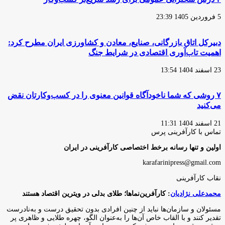
5 فروردین 1405 23:39
دبیرکل اتاق بازرگانی، صنایع، معادن و کشاورزی ایران مطرح کرد:
اهمیت تاب‌آوری اقتصادی در شرایط جنگ
23 اسفند 1404 13:54
۷ روشی که شما ناخودآگاه قوانین معنوی را در کسب‌وکارتان نقض
می‌کنید
21 اسفند 1404 11:31
تماس با کارآفرینی پرس
اولین و تنها رسانه برخط اختصاصی کارآفرینی در ایران
karafarinipress@gmail.com
نقاب کارآفرینی
محمدعلی نژادیان
: کارآفرین‌نماها؛ طلای بدلی در ویترین اقتصاد هستند
مسئولان و سازمان‌ها نباید از چنین افرادی بدون تحقیق درست و به‌نادرست
تقدیر کنند و با القاب خاص آ‌ن‌ها را به‌عنوان الگو، چهره طلایی و ظاهری پر