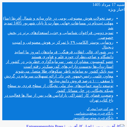
شنبه 17 مرداد 1405
اخبار ویژه
رصد تحولات هوش مصنوعی بومی در خاورمیانه و شمال آفریقا (منا)
مهلت ثبت‌نام در مسابقات جهانی مهارت تا پایان شهریور 1405 تمدید
شد
تمدید دومین فراخوان شناسایی و جذب استعدادهای برتر در بخش
خصوصی
رونمایی پوستر الکامپ ۲۹ با تمرکز بر هوش مصنوعی و امنیت
دیجیتال
دبیر شورای عالی انقلاب فرهنگی: فرماندهان امروز ما اساتید
دانشگاه و صاحب‌نظران حوزه علم و فناوری هستند
عضو کمیسیون مشاوران نصر: سرمایه‌گذاری خطرپذیر در کشور از
استارت‌آپ‌ها به‌سمت دارایی‌های کم‌ریسک‌تر رفته است
سه بانک کشور به سامانه ناظر سکوهای طلا متصل می‌شوند
معاون علمی رئیس‌جمهور خبر داد: ارائه تسهیلات سرمایه در گردش
تا سقف ۱۰۰ درصد فروش دانش‌بنیان‌ها
توسعه دامنه حمایت‌های بنیاد ملی نخبگان از سطح فردی به سطح
شبکه نخبگانی در حل مسائل کشور
وضعیت فضای کار اشتراکی پارادایس هاب پس از سال‌ها فعالیت در
باغ کتاب تهران
شرکت چترا محرک
پایگاه خبری موفقیت‌شناسی
پایگاه خبری موتورسیکلت‌نیوز