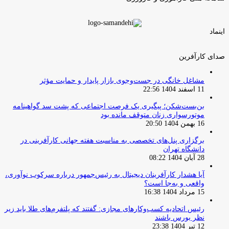
اینماد
صدای کارآفرین
مشاغل خانگی در جست‌وجوی بازار پایدار و حمایت مؤثر
11 اسفند 1404 22:56
بن‌بست‌شکن؛ پیگیری یک فرصت اجتماعی که پشت سد گواهینامه
موتورسواری زنان متوقف مانده بود
16 بهمن 1404 20:50
برگزاری پنل‌های تخصصی به مناسبت هفته جهانی کارآفرینی در
دانشگاه تهران
28 آبان 1404 08:22
آیا هشدار کارآفرینان دیجیتال به رئیس‌جمهور درباره سرکوب نوآوری،
واقعی و به‌جا است؟
15 مرداد 1404 16:38
‏رئیس اتحادیه کسب‌وکارهای مجازی: گفتند که پلتفرم‌های طلا باید زیر
نظر بورس باشند
12 تیر 1404 23:38