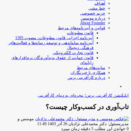
اهداف
خط مشی
حریم خصوصی
درباره موسس
About Founder
قوانین و آیین‌نامه‌های مرتبط
‌قانون مطبوعات
آیین‌نامه اجرایی قانون مطبوعات، مصوب 1395
آیین‌نامه سامان­دهی و توسعه رسانه­‌ها و فعالیت‌­های
فرهنگی دیجیتال
قانون تجارت الکترونیکی
قانون حمایت از حقوق پدیدآورندگان نرم‌افزارهای
رایانه‌ای
سایت‌های مرتبط
همکاری با خبرنگاران
درباره کارآفرینی پرس
جستجو
برای
اپلیکیشن کارآفرینی پرس؛ پنجره‌ای به دنیای کارآفرینی
تاب‌آوری در کسب‌و‌کار چیست؟
موسس و
ارسال
مدیرمسئول: دکتر محمدعلی نژادیان
26 آذر 1403 11:49
ایمیل
0
خواندن این مطلب 5 دقیقه زمان میبرد