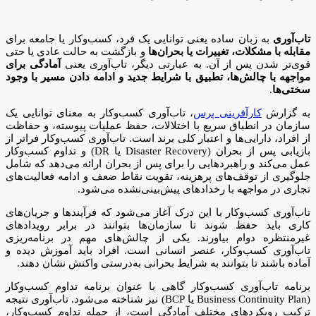
تاب‌آوری
به زبان ساده یعنی توانایی یک فرد، کسب‌وکار یا جامعه برای
مقابله با مشکلات، تغییرات یا بحران‌ها
و بازگشت به حالت عادی یا حتی
قوی‌تر شدن پس از آن. به عبارتی دیگر، تاب‌آوری یعنی
آمادگی برای
مواجهه با چالش‌ها، تطبیق با شرایط جدید و ادامه دادن مسیر با وجود
سختی‌ها
.
به گزارش
کارآفرینی پرس
، تاب‌آوری کسب‌وکار به معنای توانایی یک
سازمان در انطباق سریع با اختلالات، حفظ عملیات پیوسته، و حفاظت
از افراد، دارایی‌ها و اعتبار کلی برند است. تاب‌آوری کسب‌وکار فراتر از
بازیابی پس از بحران (Disaster Recovery یا DR) و تداوم کسب‌وکار
عمل می‌کند و راهبردهایی را برای پس از بحران ارائه می‌دهد که شامل
جلوگیری از توقف‌های پرهزینه، تقویت نقاط ضعف و ادامه فعالیت‌های
تجاری در مواجهه با رخدادهای پیش‌بینی‌نشده می‌شود.
تاب‌آوری کسب‌وکار با این درک آغاز می‌شود که فرآیندها و جریان‌های
کاری باید حفظ شوند تا سازمان‌ها بتوانند در برابر رویدادهای
غیرمنتظره دوام بیاورند. یکی از چالش‌های مهم در برنامه‌ریزی
تاب‌آوری کسب‌وکار، عنصر انسانی است. افراد باید آموزش دیده و
آماده باشند تا بتوانند به شرایط بحرانی به‌درستی واکنش نشان دهند.
برنامه تاب‌آوری کسب‌وکار گاهی با عنوان برنامه تداوم کسب‌وکار
(Business Continuity Plan یا BCP) نیز شناخته می‌شود. تاب‌آوری نتیجه
ترکیب رویکردهای مختلف آمادگی است، از جمله تداوم کسب‌وکار،