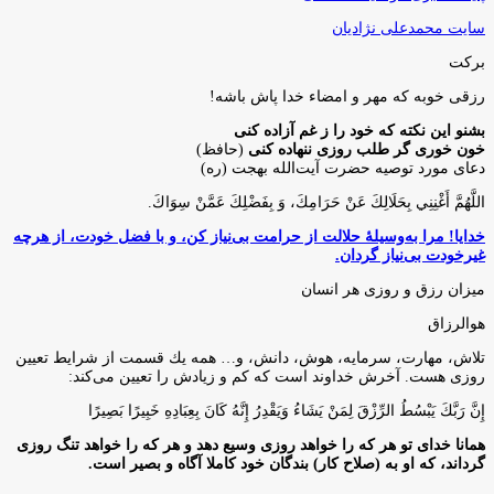
سایت محمدعلی نژادیان
برکت
رزقی خوبه كه مهر و امضاء خدا پاش باشه!
بشنو این نکته که خود را ز غم آزاده کنی
خون خوری گر طلب روزی ننهاده کنی
(حافظ)
دعای مورد توصیه حضرت آیت‌الله بهجت (ره)
اللَّهُمَّ أَغْنِنِي بِحَلَالِكَ عَنْ حَرَامِكَ، وَ بِفَضْلِكَ عَمَّنْ سِوَاكَ‏.
خدایا! مرا به‌وسیلۀ حلالت از حرامت بی‌نیاز کن، و با فضل خودت، از هرچه
غیرخودت بی‌نیاز گردان.
میزان رزق و روزی هر انسان
هوالرزاق
تلاش، مهارت، سرمايه، هوش، دانش، و… همه يك قسمت از شرايط تعيين
روزى هست. آخرش خداوند است كه كم و زيادش را تعيين مى‌كند:
إِنَّ رَبَّكَ يَبْسُطُ الرِّزْقَ لِمَنْ يَشَاءُ وَيَقْدِرُ إِنَّهُ كَانَ بِعِبَادِهِ خَبِيرًا بَصِيرًا
همانا خدای تو هر که را خواهد روزی وسیع دهد و هر که را خواهد تنگ روزی
گرداند، که او به (صلاح کار) بندگان خود کاملا آگاه و بصیر است.