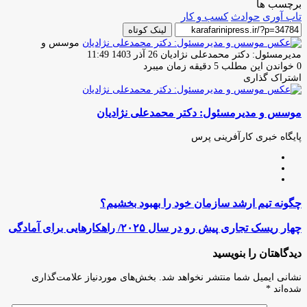
برچسب ها
تاب آوری
حوادث
کسب و کار
لینک کوتاه
موسس و
ارسال
مدیرمسئول: دکتر محمدعلی نژادیان
26 آذر 1403 11:49
ایمیل
0
خواندن این مطلب 5 دقیقه زمان میبرد
اشتراک گذاری
چاپ
فیس
توئیتر
واتس
تلگرام
لینکدین
اشتراک
(X)
آپ
بوک
گذاری
موسس و مدیرمسئول: دکتر محمدعلی نژادیان
از
طریق
ایمیل
پایگاه خبری کارآفرینی پرس
وبسایت
لینکدین
اینستاگرام
چگونه
چگونه تیم ارشد سازمان خود را بهبود بخشیم؟
تیم
ارشد
چهار
چهار ریسک تجاری پیش رو در سال ۲۰۲۵/ راهکارهایی برای آمادگی
سازمان
ریسک
خود
تجاری
دیدگاهتان را بنویسید
را
پیش
بهبود
رو
نشانی ایمیل شما منتشر نخواهد شد.
بخش‌های موردنیاز علامت‌گذاری
بخشیم؟
در
شده‌اند
*
سال