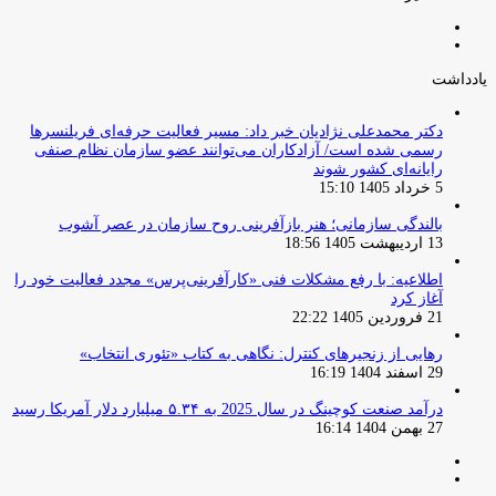
صفحه
صفحه
قبلی
بعدی
یادداشت
دکتر محمدعلی نژادیان خبر داد: مسیر فعالیت حرفه‌ای فریلنسرها
رسمی شده است/ آزادکاران می‌توانند عضو سازمان نظام صنفی
رایانه‌ای کشور شوند
5 خرداد 1405 15:10
بالندگی سازمانی؛ هنر بازآفرینی روح سازمان در عصر آشوب
13 اردیبهشت 1405 18:56
اطلاعیه: با رفع مشکلات فنی «کارآفرینی‌پرس» مجدد فعالیت خود را
آغاز کرد
21 فروردین 1405 22:22
رهایی از زنجیرهای کنترل: نگاهی به کتاب «تئوری انتخاب»
29 اسفند 1404 16:19
درآمد صنعت کوچینگ در سال 2025 به ۵.۳۴ میلیارد دلار آمریکا رسید
27 بهمن 1404 16:14
صفحه
صفحه
قبلی