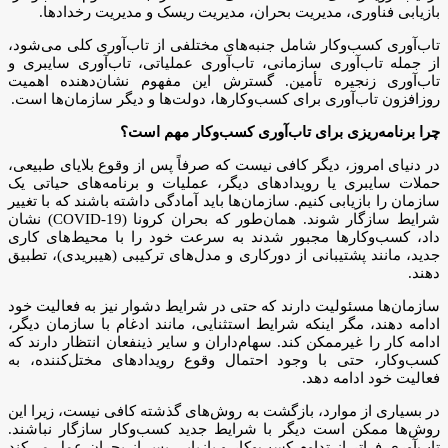
بازیابی فناوری، مدیریت بحران، مدیریت ریسک و مدیریت رخدادها.
تاب‌آوری کسب‌وکار شامل جنبه‌های مختلفی از تاب‌آوری کلی می‌شود،
از جمله تاب‌آوری سازمانی، تاب‌آوری عملیاتی، تاب‌آوری سایبری و
تاب‌آوری زنجیره تأمین. گسترش این مفهوم نشان‌دهنده اهمیت
روزافزون تاب‌آوری برای کسب‌وکارها، دولت‌ها و دیگر سازمان‌ها است.
چرا برنامه‌ریزی برای تاب‌آوری کسب‌وکار مهم است؟
در دنیای امروز، دیگر کافی نیست که صرفاً پس از وقوع بلایای طبیعی،
حملات سایبری یا رویدادهای دیگر، عملیات و برنامه‌های حیاتی یک
سازمان را بازیابی کنیم. سازمان‌ها باید آمادگی داشته باشند که با تغییر
شرایط سازگار شوند. همان‌طور که بحران کرونا (COVID-19) نشان
داد، کسب‌وکارها مجبور شدند به سرعت خود را با محیط‌های کاری
جدید، مانند پشتیبانی از دورکاری و مدل‌های ترکیبی (هیبریدی)، تطبیق
دهند.
سازمان‌ها مسئولیت دارند که حتی در شرایط دشوار نیز به فعالیت خود
ادامه دهند، مگر اینکه شرایط استثنایی، مانند ادغام با سازمان دیگر،
ادامه کار را غیرممکن کند. سهام‌داران و سایر ذینفعان انتظار دارند که
کسب‌وکار، حتی با وجود احتمال وقوع رویدادهای مختل‌کننده، به
فعالیت خود ادامه دهد.
در بسیاری از موارد، بازگشت به روش‌های گذشته کافی نیست، زیرا این
روش‌ها ممکن است دیگر با شرایط جدید کسب‌وکار سازگار نباشند.
تاب‌آوری فراتر از تداوم کسب‌وکار و بازیابی پس از بحران عمل می‌کند