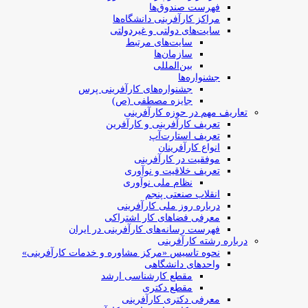
فهرست صندوق‌ها
مراکز کارآفرینی دانشگاه‌ها
سایت‌های دولتی و غیردولتی
سایت‌های مرتبط
سازمان‌ها
بین‌المللی
جشنواره‌ها
جشنواره‌های کارآفرینی‌ پرس
جایزه مصطفی (ص)
تعاریف مهم در حوزه کارآفرینی
تعریف کارآفرینی و کارآفرین
تعریف استارت‌آپ
انواع کارآفرینان
موفقیت در کارآفرینی
تعریف خلاقیت و نوآوری
نظام ملی نوآوری
انقلاب صنعتی پنجم
درباره روز ملی کارآفرینی
معرفی فضاهای کار اشتراکی
فهرست رسانه‌های کارآفرینی در ایران
درباره رشته کارآفرینی
نحوه تاسیس «مرکز مشاوره و خدمات کارآفرینی»
واحدهای دانشگاهی
مقطع کارشناسی ارشد
مقطع دکتری
معرفی دکتری کارآفرینی