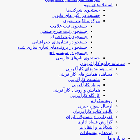
استعلام‌های مهم
جستجوی شرکت‌ها
جستجو در آگهی‌های قانونی
مرکز مالکیت معنوی
جستجوی ثبت علامت
جستجوی ثبت طرح صنعتی
جستجوی ثبت اختراع
جستجو در نشان‌های جغرافیایی
جستجو در پرونده‌های تجاری‌سازی شده
جستجو در سیستم pct
جستجوی نام‌های فارسی
سامانه جامع کارآفرینان
ثبت همایش‌های کارآفرینی
مشاهده همایش‌های کارآفرینی
نشست کارآفرینی
وبینار کارآفرینی
همایش و رویداد کارآفرینی
کارگاه کارآفرینی
روشنفکرانه
ارسال سوژه‌ خبری
تالیف کتاب کارآفرینان
قدردانی از مسئولان ایران
گزارش فساد اداری
شکایات و انتقادات
ایده‌ها و پیشنهادات
درباره ما