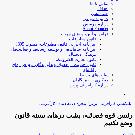
تماس با ما
اهداف
خط مشی
حریم خصوصی
درباره موسس
About Founder
قوانین و آیین‌نامه‌های مرتبط
‌قانون مطبوعات
آیین‌نامه اجرایی قانون مطبوعات، مصوب 1395
آیین‌نامه سامان­دهی و توسعه رسانه­‌ها و فعالیت‌­های
فرهنگی دیجیتال
قانون تجارت الکترونیکی
قانون حمایت از حقوق پدیدآورندگان نرم‌افزارهای
رایانه‌ای
سایت‌های مرتبط
همکاری با خبرنگاران
درباره کارآفرینی پرس
جستجو
برای
اپلیکیشن کارآفرینی پرس؛ پنجره‌ای به دنیای کارآفرینی
رئیس قوه قضائیه: پشت درهای بسته قانون
وضع نکنیم