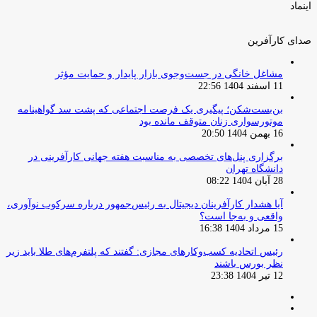
اینماد
صدای کارآفرین
مشاغل خانگی در جست‌وجوی بازار پایدار و حمایت مؤثر
11 اسفند 1404 22:56
بن‌بست‌شکن؛ پیگیری یک فرصت اجتماعی که پشت سد گواهینامه
موتورسواری زنان متوقف مانده بود
16 بهمن 1404 20:50
برگزاری پنل‌های تخصصی به مناسبت هفته جهانی کارآفرینی در
دانشگاه تهران
28 آبان 1404 08:22
آیا هشدار کارآفرینان دیجیتال به رئیس‌جمهور درباره سرکوب نوآوری،
واقعی و به‌جا است؟
15 مرداد 1404 16:38
‏رئیس اتحادیه کسب‌وکارهای مجازی: گفتند که پلتفرم‌های طلا باید زیر
نظر بورس باشند
12 تیر 1404 23:38
صفحه
صفحه
قبلی