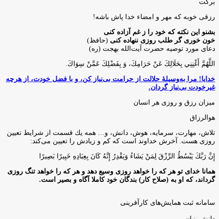
برکت
رزقی خوبه كه مهر و امضاء خدا پاش باشه!
بشنو این نکته که خود را ز غم آزاده کنی
خون خوری گر طلب روزی ننهاده کنی
(حافظ)
دعای مورد توصیه حضرت آیت‌الله بهجت (ره)
اللَّهُمَّ أَغْنِنِي بِحَلَالِكَ عَنْ حَرَامِكَ، وَ بِفَضْلِكَ عَمَّنْ سِوَاكَ‏.
خدایا! مرا به‌وسیلۀ حلالت از حرامت بی‌نیاز کن، و با فضل خودت، از هرچه
غیرخودت بی‌نیاز گردان.
میزان رزق و روزی هر انسان
هوالرزاق
تلاش، مهارت، سرمايه، هوش، دانش، و… همه يك قسمت از شرايط تعيين
روزى هست. آخرش خداوند است كه كم و زيادش را تعيين مى‌كند:
إِنَّ رَبَّكَ يَبْسُطُ الرِّزْقَ لِمَنْ يَشَاءُ وَيَقْدِرُ إِنَّهُ كَانَ بِعِبَادِهِ خَبِيرًا بَصِيرًا
همانا خدای تو هر که را خواهد روزی وسیع دهد و هر که را خواهد تنگ روزی
گرداند، که او به (صلاح کار) بندگان خود کاملا آگاه و بصیر است.
سامانه ثبت همایش‌های کارآفرینی
دانش‌ بنیان‌