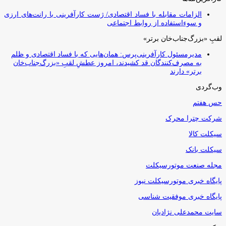
الزامات مقابله با فساد اقتصادی/ ژست کارآفرینی با رانت‌های ارزی
و سوءاستفاده از روابط اجتماعی
لقبِ «بزرگ‌جناب‌خان برتر»
مدیرمسئول کارآفرینی‌پرس: همان‌هایی که با فساد اقتصادی و ظلم
به مصرف‌کنندگان قد کشیدند، امروز عطشِ لقبِ «بزرگ‌جناب‌خان
برتر» دارند
وب‌گردی
حس هفتم
شرکت چترا محرک
سیکلت کالا
سیکلت بانک
مجله صنعت موتورسیکلت
پایگاه خبری موتورسیکلت نیوز
پایگاه خبری موفقیت شناسی
سایت محمدعلی نژادیان