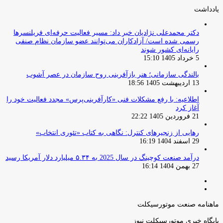
بعدی
یادداشت
دکتر محمدعلی نژادیان خبر داد: مسیر فعالیت حرفه‌ای فریلنسرها
رسمی شده است/ آزادکاران می‌توانند عضو سازمان نظام صنفی
رایانه‌ای کشور شوند
5 خرداد 1405 15:10
بالندگی سازمانی؛ هنر بازآفرینی روح سازمان در عصر آشوب
13 اردیبهشت 1405 18:56
اطلاعیه: با رفع مشکلات فنی «کارآفرینی‌پرس» مجدد فعالیت خود را
آغاز کرد
21 فروردین 1405 22:22
رهایی از زنجیرهای کنترل: نگاهی به کتاب «تئوری انتخاب»
29 اسفند 1404 16:19
درآمد صنعت کوچینگ در سال 2025 به ۵.۳۴ میلیارد دلار آمریکا رسید
27 بهمن 1404 16:14
صفحه
صفحه
قبلی
بعدی
ماهنامه صنعت موتورسیکلت
پایگاه خبری موتورسیکلت نیوز