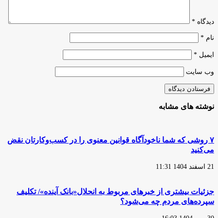
عرصه؛
نسخه
دیدگاه
*
شفابخش
آموزش
نام
*
عالی
ایمیل
*
وب‌ سایت
نوشته های مشابه
۷ روشی که شما ناخودآگاه قوانین معنوی را در کسب‌وکارتان نقض
می‌کنید
21 اسفند 1404 11:31
جزئیات بیشتری از خبرهای مربوط به انحلال«بانک آینده»/ تکلیف
سپرده‌های مردم چه می‌شود؟