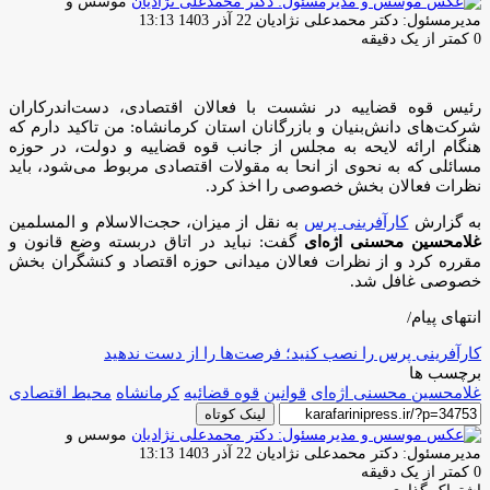
موسس و
ارسال
مدیرمسئول: دکتر محمدعلی نژادیان
22 آذر 1403 13:13
ایمیل
0
کمتر از یک دقیقه
رئیس قوه قضاییه در نشست با فعالان اقتصادی، دست‌اندرکاران
شرکت‌های دانش‌بنیان و بازرگانان استان کرمانشاه: من تاکید دارم که
هنگام ارائه لایحه به مجلس از جانب قوه قضاییه و دولت، در حوزه
مسائلی که به نحوی از انحا به مقولات اقتصادی مربوط می‌شود، باید
نظرات فعالان بخش خصوصی را اخذ کرد.
به گزارش
کارآفرینی پرس
به نقل از میزان، حجت‌الاسلام و المسلمین
غلامحسین محسنی اژه‌ای
گفت: نباید در اتاق دربسته وضع قانون و
مقرره کرد و از نظرات فعالان میدانی حوزه اقتصاد و کنشگران بخش
خصوصی غافل شد.
انتهای پیام/
کارآفرینی پرس را نصب کنید؛ فرصت‌ها را از دست ندهید
برچسب ها
غلامحسین محسنی اژه‌ای
قوانین
قوه قضائیه
کرمانشاه
محیط اقتصادی
لینک کوتاه
موسس و
ارسال
مدیرمسئول: دکتر محمدعلی نژادیان
22 آذر 1403 13:13
ایمیل
0
کمتر از یک دقیقه