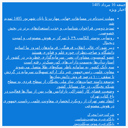
جمعه 16 مرداد 1405
اخبار ویژه
مهلت ثبت‌نام در مسابقات جهانی مهارت تا پایان شهریور 1405 تمدید
شد
تمدید دومین فراخوان شناسایی و جذب استعدادهای برتر در بخش
خصوصی
رونمایی پوستر الکامپ ۲۹ با تمرکز بر هوش مصنوعی و امنیت
دیجیتال
دبیر شورای عالی انقلاب فرهنگی: فرماندهان امروز ما اساتید
دانشگاه و صاحب‌نظران حوزه علم و فناوری هستند
عضو کمیسیون مشاوران نصر: سرمایه‌گذاری خطرپذیر در کشور از
استارت‌آپ‌ها به‌سمت دارایی‌های کم‌ریسک‌تر رفته است
سه بانک کشور به سامانه ناظر سکوهای طلا متصل می‌شوند
معاون علمی رئیس‌جمهور خبر داد: ارائه تسهیلات سرمایه در گردش
تا سقف ۱۰۰ درصد فروش دانش‌بنیان‌ها
توسعه دامنه حمایت‌های بنیاد ملی نخبگان از سطح فردی به سطح
شبکه نخبگانی در حل مسائل کشور
وضعیت فضای کار اشتراکی پارادایس هاب پس از سال‌ها فعالیت در
باغ کتاب تهران
انتقاد نصر تهران از رویکرد انحصاری معاونت علمی ریاست جمهوری
در هوش مصنوعی
شرکت چترا محرک
پایگاه خبری موفقیت‌شناسی
پایگاه خبری موتورسیکلت‌نیوز