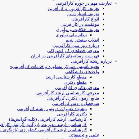
تعاریف مهم در حوزه کارآفرینی
تعریف کارآفرینی و کارآفرین
تعریف استارت‌آپ
انواع کارآفرینان
موفقیت در کارآفرینی
تعریف خلاقیت و نوآوری
نظام ملی نوآوری
انقلاب صنعتی پنجم
درباره روز ملی کارآفرینی
معرفی فضاهای کار اشتراکی
فهرست رسانه‌های کارآفرینی در ایران
درباره رشته کارآفرینی
نحوه تاسیس «مرکز مشاوره و خدمات کارآفرینی»
واحدهای دانشگاهی
مقطع کارشناسی ارشد
مقطع دکتری
معرفی دکتری کارآفرینی
معرفی کارشناسی ارشد کارآفرینی
منابع آزمون دکتری کارآفرینی
سرفصل دروس کارآفرینی
پیشنهاد تغییرات دروس رشته کارآفرینی
دکتری کارآفرینی
کارشناسی ارشد کارآفرینی (کلیه گرایش‌ها)
کارشناسی ارشد مدیریت بازرگانی گرایش کارآفر
کارشناسی ارشد کارآفرینی کشاورزی (بازنگری ش
علمی و تحقیقاتی