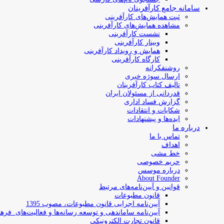
سامانه جامع کارآفرینان
ثبت همایش‌های کارآفرینی
مشاهده همایش‌های کارآفرینی
نشست کارآفرینی
وبینار کارآفرینی
همایش و رویداد کارآفرینی
کارگاه کارآفرینی
روشنفکرانه
ارسال سوژه‌ خبری
تالیف کتاب کارآفرینان
قدردانی از مسئولان ایران
گزارش فساد اداری
شکایات و انتقادات
ایده‌ها و پیشنهادات
درباره ما
تماس با ما
اهداف
خط مشی
حریم خصوصی
درباره موسس
About Founder
قوانین و آیین‌نامه‌های مرتبط
‌قانون مطبوعات
آیین‌نامه اجرایی قانون مطبوعات، مصوب 1395
آیین‌نامه سامان­دهی و توسعه رسانه­‌ها و فعالیت‌­های فره
قانون تجارت الکترونیکی