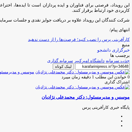
این رویداد، فرصتی برای فناوران و ایده پردازان است تا ایده‌ها، اخترا
کاربردی خود ارتباط برقرار کنند.
شرکت کنندگان این رویداد علاوه بر دریافت جوایز نقدی و جلسات سرمای
انتهای پیام/
کارآفرینی پرس را نصب کنید؛ فرصت‌ها را از دست ندهید
منبع
خبرگزاری دانشجو
برچسب ها
جذب سرمایه
دانشگاه امیرکبیر
سرمایه گذاری
لینک کوتاه
موسس و مدیرمسئول:
0
خواندن این مطلب 1 دقیقه زمان میبرد
اشتراک گذاری
چاپ
فیس
توئیتر
واتس
تلگرام
لینکدین
اشتراک
(X)
آپ
بوک
گذاری
موسس و مدیرمسئول: دکتر محمدعلی نژادیان
از
طریق
ایمیل
پایگاه خبری کارآفرینی پرس
وبسایت
لینکدین
اینستاگرام