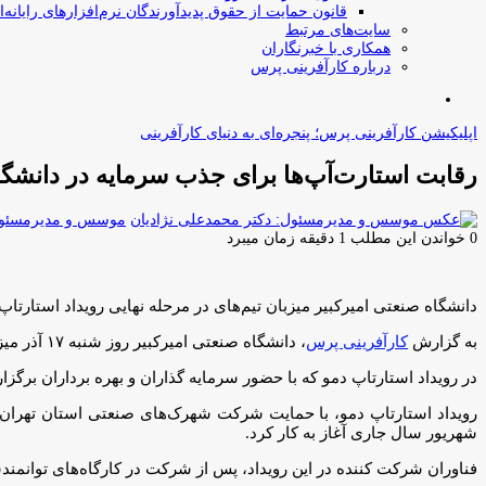
قانون حمایت از حقوق پدیدآورندگان نرم‌افزارهای رایانه‌ا
سایت‌های مرتبط
همکاری با خبرنگاران
درباره کارآفرینی پرس
جستجو
برای
اپلیکیشن کارآفرینی پرس؛ پنجره‌ای به دنیای کارآفرینی
رقابت استارت‌آپ‌ها برای جذب سرمایه در دانشگاه
موسس و مدیرمسئول:
0
خواندن این مطلب 1 دقیقه زمان میبرد
دانشگاه صنعتی امیرکبیر میزبان تیم‌های در مرحله نهایی رویداد استارتاپ
به گزارش
کارآفرینی پرس
، دانشگاه صنعتی امیرکبیر روز شنبه ۱۷ آذر میزبان رویداد نهایی استارتاپ دمو در سه حوزه «تجهیزات پزشکی»، «فناوری نانو» و «انرژی» خواهد بود.
در رویداد استارتاپ دمو که با حضور سرمایه گذاران و بهره برداران برگز
رویداد استارتاپ دمو، با حمایت شرکت شهرک‌های صنعتی استان تهران و 
شهریور سال جاری آغاز به کار کرد.
فناوران شرکت کننده در این رویداد، پس از شرکت در کارگاه‌های توانمندساز