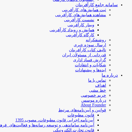
سامانه جامع کارآفرینان
ثبت همایش‌های کارآفرینی
مشاهده همایش‌های کارآفرینی
نشست کارآفرینی
وبینار کارآفرینی
همایش و رویداد کارآفرینی
کارگاه کارآفرینی
روشنفکرانه
ارسال سوژه‌ خبری
تالیف کتاب کارآفرینان
قدردانی از مسئولان ایران
گزارش فساد اداری
شکایات و انتقادات
ایده‌ها و پیشنهادات
درباره ما
تماس با ما
اهداف
خط مشی
حریم خصوصی
درباره موسس
About Founder
قوانین و آیین‌نامه‌های مرتبط
‌قانون مطبوعات
آیین‌نامه اجرایی قانون مطبوعات، مصوب 1395
آیین‌نامه سامان­دهی و توسعه رسانه­‌ها و فعالیت‌­های فره
قانون تجارت الکترونیکی