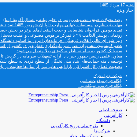
شنبه 17 مرداد 1405
اخبار ویژه
رصد تحولات هوش مصنوعی بومی در خاورمیانه و شمال آفریقا (منا)
مهلت ثبت‌نام در مسابقات جهانی مهارت تا پایان شهریور 1405 تمدید شد
تمدید دومین فراخوان شناسایی و جذب استعدادهای برتر در بخش خ
رونمایی پوستر الکامپ ۲۹ با تمرکز بر هوش مصنوعی و امنیت دیجیتال
دبیر شورای عالی انقلاب فرهنگی: فرماندهان امروز ما اساتید دانشگا
عضو کمیسیون مشاوران نصر: سرمایه‌گذاری خطرپذیر در کشور از استار
سه بانک کشور به سامانه ناظر سکوهای طلا متصل می‌شوند
معاون علمی رئیس‌جمهور خبر داد: ارائه تسهیلات سرمایه در گردش تا سقف ۱۰۰ درصد فروش دانش‌
توسعه دامنه حمایت‌های بنیاد ملی نخبگان از سطح فردی به سطح شب
وضعیت فضای کار اشتراکی پارادایس هاب پس از سال‌ها فعالیت در باغ
شرکت چترا محرک
پایگاه خبری موفقیت‌شناسی
پایگاه خبری موتورسیکلت‌نیوز
صفحه اصلی
کارآفرینی
دانشگاه
طرح ملی ترویج کارآفرینی
شرکت‌ها
شرکت‌های خلاق