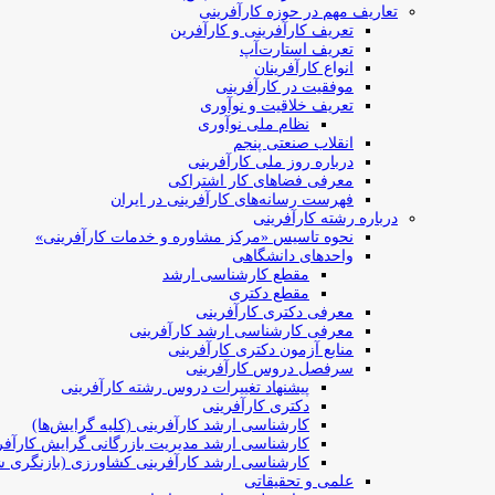
تعاریف مهم در حوزه کارآفرینی
تعریف کارآفرینی و کارآفرین
تعریف استارت‌آپ
انواع کارآفرینان
موفقیت در کارآفرینی
تعریف خلاقیت و نوآوری
نظام ملی نوآوری
انقلاب صنعتی پنجم
درباره روز ملی کارآفرینی
معرفی فضاهای کار اشتراکی
فهرست رسانه‌های کارآفرینی در ایران
درباره رشته کارآفرینی
نحوه تاسیس «مرکز مشاوره و خدمات کارآفرینی»
واحدهای دانشگاهی
مقطع کارشناسی ارشد
مقطع دکتری
معرفی دکتری کارآفرینی
معرفی کارشناسی ارشد کارآفرینی
منابع آزمون دکتری کارآفرینی
سرفصل دروس کارآفرینی
پیشنهاد تغییرات دروس رشته کارآفرینی
دکتری کارآفرینی
کارشناسی ارشد کارآفرینی (کلیه گرایش‌ها)
کارشناسی ارشد مدیریت بازرگانی گرایش کارآفر
کارشناسی ارشد کارآفرینی کشاورزی (بازنگری ش
علمی و تحقیقاتی