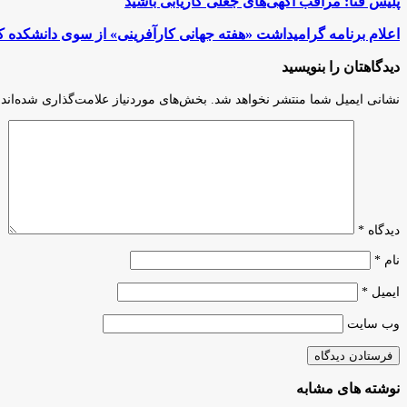
پلیس فتا: مراقب آگهی‌های جعلی کاریابی باشید
فتا:
مراقب
اعلام
اعلام برنامه گرامیداشت «هفته جهانی کارآفرینی» از سوی دانشکده کا
آگهی‌های
برنامه
جعلی
گرامیداشت
دیدگاهتان را بنویسید
کاریابی
«هفته
باشید
جهانی
نشانی ایمیل شما منتشر نخواهد شد.
بخش‌های موردنیاز علامت‌گذاری شده‌اند
کارآفرینی»
از
سوی
دانشکده
کارآفرینی
دانشگاه
تهران
دیدگاه
*
نام
*
ایمیل
*
وب‌ سایت
نوشته های مشابه