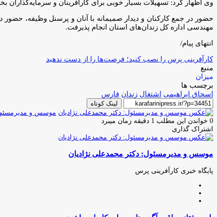
وی اظهار کرد: تسهیلات بسیار خوبی برای کارآفرینان و سرمایه‌گذاران ب
حضور در جمع کارکنان و دیدار صمیمانه با آنان و پرسنل وظیفه، حضور در خ
مهندسی اداره کل زندان‌های استان انجام پذیرفت.
انتهای پیام/
کارآفرینی پرس را نصب کنید؛ فرصت‌ها را از دست ندهید
منبع
میزان
برچسب ها
اسحاق ابراهیمی
اشتغال
زندان
فارس
لینک کوتاه
موسس و مدیرمسئول:
0
خواندن این مطلب 1 دقیقه زمان میبرد
اشتراک گذاری
چاپ
فیس
توئیتر
واتس
تلگرام
لینکدین
اشتراک
(X)
آپ
بوک
گذاری
موسس و مدیرمسئول: دکتر محمدعلی نژادیان
از
طریق
ایمیل
پایگاه خبری کارآفرینی پرس
وبسایت
لینکدین
اینستاگرام
پلیس