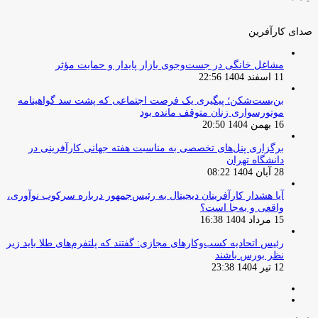
صدای کارآفرین
مشاغل خانگی در جست‌وجوی بازار پایدار و حمایت مؤثر
11 اسفند 1404 22:56
بن‌بست‌شکن؛ پیگیری یک فرصت اجتماعی که پشت سد گواهینامه
موتورسواری زنان متوقف مانده بود
16 بهمن 1404 20:50
برگزاری پنل‌های تخصصی به مناسبت هفته جهانی کارآفرینی در
دانشگاه تهران
28 آبان 1404 08:22
آیا هشدار کارآفرینان دیجیتال به رئیس‌جمهور درباره سرکوب نوآوری،
واقعی و به‌جا است؟
15 مرداد 1404 16:38
‏رئیس اتحادیه کسب‌وکارهای مجازی: گفتند که پلتفرم‌های طلا باید زیر
نظر بورس باشند
12 تیر 1404 23:38
صفحه
صفحه
قبلی
بعدی