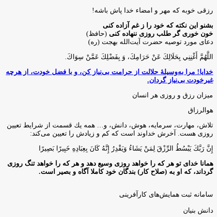
رزقی خوبه كه مهر و امضاء خدا پاش باشه!
بشنو این نکته که خود را ز غم آزاده کنی
خون خوری گر طلب روزی ننهاده کنی
(حافظ)
دعای مورد توصیه حضرت آیت‌الله بهجت (ره)
اللَّهُمَّ أَغْنِنِي بِحَلَالِكَ عَنْ حَرَامِكَ، وَ بِفَضْلِكَ عَمَّنْ سِوَاكَ‏.
خدایا! مرا به‌وسیلۀ حلالت از حرامت بی‌نیاز کن، و با فضل خودت، از هرچه
غیرخودت بی‌نیاز گردان.
میزان رزق و روزی هر انسان
هوالرزاق
تلاش، مهارت، سرمايه، هوش، دانش، و… همه يك قسمت از شرايط تعيين
روزى هست. آخرش خداوند است كه كم و زيادش را تعيين مى‌كند:
إِنَّ رَبَّكَ يَبْسُطُ الرِّزْقَ لِمَنْ يَشَاءُ وَيَقْدِرُ إِنَّهُ كَانَ بِعِبَادِهِ خَبِيرًا بَصِيرًا
همانا خدای تو هر که را خواهد روزی وسیع دهد و هر که را خواهد تنگ روزی
گرداند، که او به (صلاح کار) بندگان خود کاملا آگاه و بصیر است.
سامانه ثبت همایش‌های کارآفرینی
دانش‌ بنیان‌