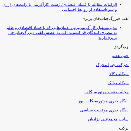
الزامات مقابله با فساد اقتصادی/ ژست کارآفرینی با رانت‌های ارزی
و سوءاستفاده از روابط اجتماعی
لقبِ «بزرگ‌جناب‌خان برتر»
مدیرمسئول کارآفرینی‌پرس: همان‌هایی که با فساد اقتصادی و ظلم
به مصرف‌کنندگان قد کشیدند، امروز عطشِ لقبِ «بزرگ‌جناب‌خان
برتر» دارند
وب‌گردی
حس هفتم
شرکت چترا محرک
سیکلت کالا
سیکلت بانک
مجله صنعت موتورسیکلت
پایگاه خبری موتورسیکلت نیوز
پایگاه خبری موفقیت شناسی
سایت محمدعلی نژادیان
برکت