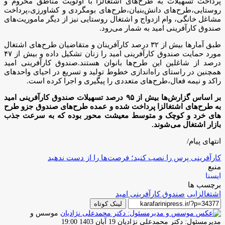
پرداخت تسهیلات به طرح‌های اشتغالزا با اولویت مناطق محروم و
روستایی،طرح‌های دانش‌بنیان،طرح‌های بومگردی و کشاورزی،پرداخت
مشاغل خانگی، وام ازدواج و اشتغال روستایی نیز از دیگر ماموریت‌های
صندوق کارآفرینی امید به شمار می‌رود.
طبق آمارها بیش از ۳۲ درصد کارآفرینان و متقاضیان طرح‌های اشتغال
مورد حمایت صندوق کارآفرینی امید را زنان تشکیل داده و بیش از ۴۷
درصد از شاغلین این طرح‌ها بانوان هستند.صندوق کارآفرینی امید
همچنین در راستای راه‌اندازی خطوط تولید و تسریع در احیای واحدهای
راکد و نیمه فعال،طرح‌های متعددی را پیگیری و اجرا کرده است.
بر اساس گزارش‌ها بیش از ۹۵ درصد تسهیلات صندوق کارآفرینی امید
به طرح‌های اشتغالزا پرداخت شده و عمده طرح‌های صندوق جزو طرح
های خرد و کوچک و متوسط معیشت محور بوده که به سرعت جذب
بازار اشتغال می‌شوند.
انتهای پیام/
کارآفرینی پرس را نصب کنید؛ فرصت‌ها را از دست ندهید
منبع
ایسنا
برچسب ها
اشتغالزایی
صندوق کارآفرینی امید
لینک کوتاه
موسس و
ارسال
مدیرمسئول: دکتر محمدعلی نژادیان
19 آبان 1403 19:00