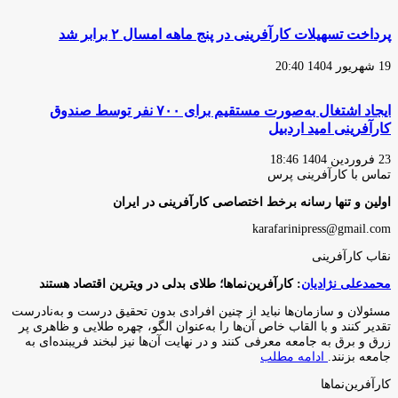
پرداخت تسهیلات کارآفرینی در پنج ماهه امسال ۲ برابر شد
19 شهریور 1404 20:40
ایجاد اشتغال به‌صورت مستقیم برای ۷۰۰ نفر توسط صندوق
کارآفرینی امید اردبیل
23 فروردین 1404 18:46
تماس با کارآفرینی پرس
اولین و تنها رسانه برخط اختصاصی کارآفرینی در ایران
karafarinipress@gmail.com
نقاب کارآفرینی
محمدعلی نژادیان
: کارآفرین‌نماها؛ طلای بدلی در ویترین اقتصاد هستند
مسئولان و سازمان‌ها نباید از چنین افرادی بدون تحقیق درست و به‌نادرست
تقدیر کنند و با القاب خاص آ‌ن‌ها را به‌عنوان الگو، چهره طلایی و ظاهری پر
زرق و برق به جامعه معرفی کنند و در نهایت آن‌ها نیز لبخند فریبنده‌ای به
جامعه بزنند.
ادامه مطلب
کارآفرین‌نماها