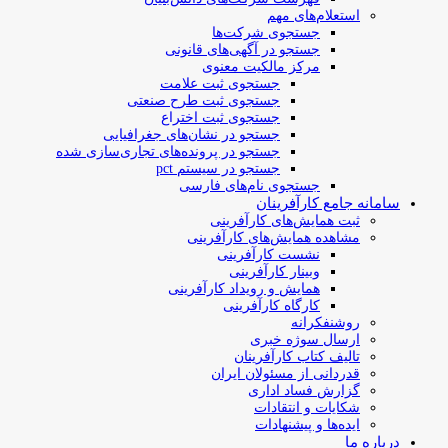
استعلام‌های مهم
جستجوی شرکت‌ها
جستجو در آگهی‌های قانونی
مرکز مالکیت معنوی
جستجوی ثبت علامت
جستجوی ثبت طرح صنعتی
جستجوی ثبت اختراع
جستجو در نشان‌های جغرافیایی
جستجو در پرونده‌های تجاری‌سازی شده
جستجو در سیستم pct
جستجوی نام‌های فارسی
سامانه جامع کارآفرینان
ثبت همایش‌های کارآفرینی
مشاهده همایش‌های کارآفرینی
نشست کارآفرینی
وبینار کارآفرینی
همایش و رویداد کارآفرینی
کارگاه کارآفرینی
روشنفکرانه
ارسال سوژه‌ خبری
تالیف کتاب کارآفرینان
قدردانی از مسئولان ایران
گزارش فساد اداری
شکایات و انتقادات
ایده‌ها و پیشنهادات
درباره ما