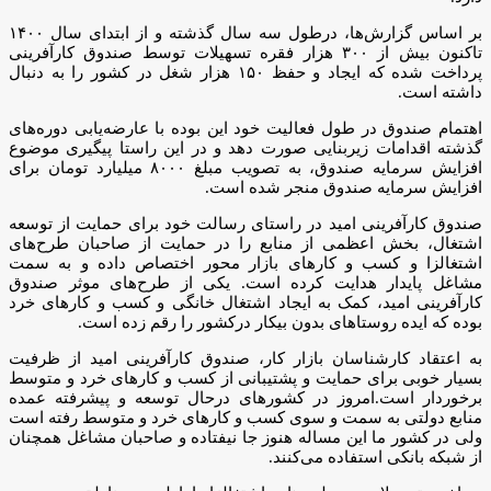
بر اساس گزارش‌ها، درطول سه سال گذشته و از ابتدای سال ۱۴۰۰
تاکنون بیش از ۳۰۰ هزار فقره تسهیلات توسط صندوق کارآفرینی
پرداخت شده که ایجاد و حفظ ۱۵۰ هزار شغل در کشور را به دنبال
داشته است.
اهتمام صندوق در طول فعالیت خود این بوده با عارضه‌یابی دوره‌های
گذشته اقدامات زیربنایی صورت دهد و در این راستا پیگیری موضوع
افزایش سرمایه صندوق، به تصویب مبلغ ۸۰۰۰ میلیارد تومان برای
افزایش سرمایه صندوق منجر شده است.
صندوق کارآفرینی امید در راستای رسالت خود برای حمایت از توسعه
اشتغال، بخش اعظمی از منابع را در حمایت از صاحبان طرح‌های
اشتغالزا و کسب و کارهای بازار محور اختصاص داده و به سمت
مشاغل پایدار هدایت کرده است. یکی از طرح‌های موثر صندوق
کارآفرینی امید، کمک به ایجاد اشتغال خانگی و کسب و کارهای خرد
بوده که ایده روستاهای بدون بیکار درکشور را رقم زده است.
به اعتقاد کارشناسان بازار کار، صندوق کارآفرینی امید از ظرفیت
بسیار خوبی برای حمایت و پشتیبانی از کسب و کارهای خرد و متوسط
برخوردار است.امروز در کشورهای درحال توسعه و پیشرفته عمده
منابع دولتی به سمت و سوی کسب و کارهای خرد و متوسط رفته است
ولی در کشور ما این مساله هنوز جا نیفتاده و صاحبان مشاغل همچنان
از شبکه بانکی استفاده می‌کنند.