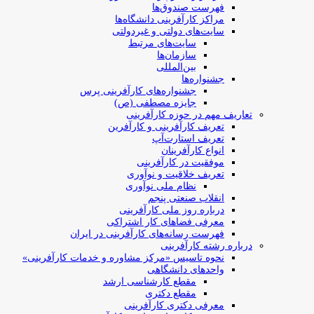
فهرست صندوق‌ها
مراکز کارآفرینی دانشگاه‌ها
سایت‌های دولتی و غیردولتی
سایت‌های مرتبط
سازمان‌ها
بین‌المللی
جشنواره‌ها
جشنواره‌های کارآفرینی‌ پرس
جایزه مصطفی (ص)
تعاریف مهم در حوزه کارآفرینی
تعریف کارآفرینی و کارآفرین
تعریف استارت‌آپ
انواع کارآفرینان
موفقیت در کارآفرینی
تعریف خلاقیت و نوآوری
نظام ملی نوآوری
انقلاب صنعتی پنجم
درباره روز ملی کارآفرینی
معرفی فضاهای کار اشتراکی
فهرست رسانه‌های کارآفرینی در ایران
درباره رشته کارآفرینی
نحوه تاسیس «مرکز مشاوره و خدمات کارآفرینی»
واحدهای دانشگاهی
مقطع کارشناسی ارشد
مقطع دکتری
معرفی دکتری کارآفرینی