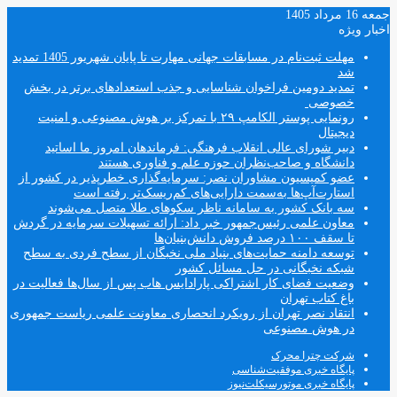
جمعه 16 مرداد 1405
اخبار ویژه
مهلت ثبت‌نام در مسابقات جهانی مهارت تا پایان شهریور 1405 تمدید
شد
تمدید دومین فراخوان شناسایی و جذب استعدادهای برتر در بخش
خصوصی
رونمایی پوستر الکامپ ۲۹ با تمرکز بر هوش مصنوعی و امنیت
دیجیتال
دبیر شورای عالی انقلاب فرهنگی: فرماندهان امروز ما اساتید
دانشگاه و صاحب‌نظران حوزه علم و فناوری هستند
عضو کمیسیون مشاوران نصر: سرمایه‌گذاری خطرپذیر در کشور از
استارت‌آپ‌ها به‌سمت دارایی‌های کم‌ریسک‌تر رفته است
سه بانک کشور به سامانه ناظر سکوهای طلا متصل می‌شوند
معاون علمی رئیس‌جمهور خبر داد: ارائه تسهیلات سرمایه در گردش
تا سقف ۱۰۰ درصد فروش دانش‌بنیان‌ها
توسعه دامنه حمایت‌های بنیاد ملی نخبگان از سطح فردی به سطح
شبکه نخبگانی در حل مسائل کشور
وضعیت فضای کار اشتراکی پارادایس هاب پس از سال‌ها فعالیت در
باغ کتاب تهران
انتقاد نصر تهران از رویکرد انحصاری معاونت علمی ریاست جمهوری
در هوش مصنوعی
شرکت چترا محرک
پایگاه خبری موفقیت‌شناسی
پایگاه خبری موتورسیکلت‌نیوز