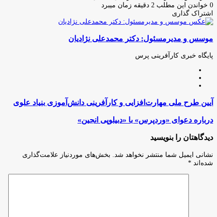
ایمیل
0
خواندن این مطلب 2 دقیقه زمان میبرد
اشتراک گذاری
چاپ
فیس
توئیتر
واتس
تلگرام
لینکدین
اشتراک
(X)
آپ
بوک
گذاری
موسس و مدیرمسئول: دکتر محمدعلی نژادیان
از
طریق
ایمیل
پایگاه خبری کارآفرینی پرس
وبسایت
لینکدین
اینستاگرام
آیین
آیین طرح ملی مهارت‌افزایی و کارآفرینی دانش‌آموزی بنیاد علوی
طرح
ملی
درباره
درباره دعوای «وردپرس» با «دبیلوپی انجین»
مهارت‌افزایی
دعوای
و
«وردپرس»
دیدگاهتان را بنویسید
کارآفرینی
با
دانش‌آموزی
«دبیلوپی
نشانی ایمیل شما منتشر نخواهد شد.
بخش‌های موردنیاز علامت‌گذاری
بنیاد
انجین»
شده‌اند
*
علوی