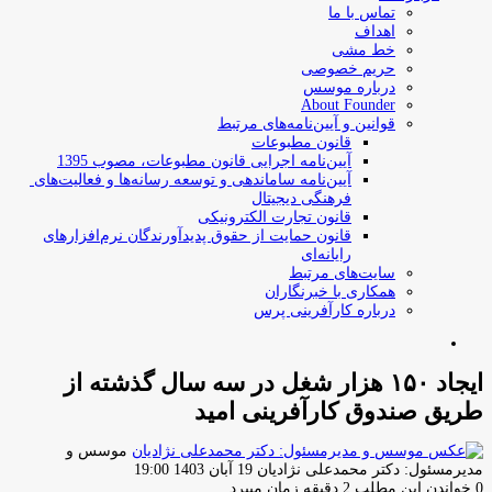
تماس با ما
اهداف
خط مشی
حریم خصوصی
درباره موسس
About Founder
قوانین و آیین‌نامه‌های مرتبط
‌قانون مطبوعات
آیین‌نامه اجرایی قانون مطبوعات، مصوب 1395
آیین‌نامه سامان­دهی و توسعه رسانه­‌ها و فعالیت‌­های
فرهنگی دیجیتال
قانون تجارت الکترونیکی
قانون حمایت از حقوق پدیدآورندگان نرم‌افزارهای
رایانه‌ای
سایت‌های مرتبط
همکاری با خبرنگاران
درباره کارآفرینی پرس
جستجو
برای
ایجاد ۱۵۰ هزار شغل در سه سال گذشته از
طریق صندوق کارآفرینی امید
موسس و
ارسال
مدیرمسئول: دکتر محمدعلی نژادیان
19 آبان 1403 19:00
ایمیل
0
خواندن این مطلب 2 دقیقه زمان میبرد