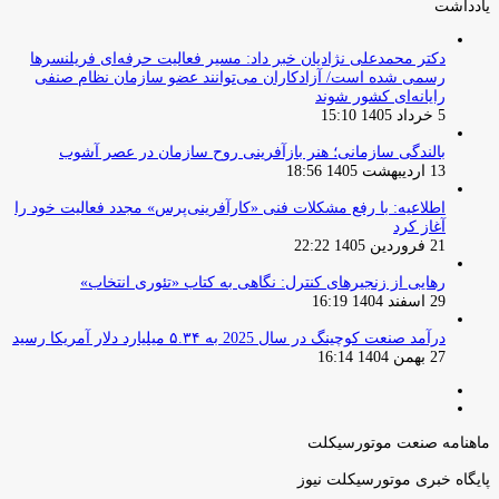
یادداشت
دکتر محمدعلی نژادیان خبر داد: مسیر فعالیت حرفه‌ای فریلنسرها
رسمی شده است/ آزادکاران می‌توانند عضو سازمان نظام صنفی
رایانه‌ای کشور شوند
5 خرداد 1405 15:10
بالندگی سازمانی؛ هنر بازآفرینی روح سازمان در عصر آشوب
13 اردیبهشت 1405 18:56
اطلاعیه: با رفع مشکلات فنی «کارآفرینی‌پرس» مجدد فعالیت خود را
آغاز کرد
21 فروردین 1405 22:22
رهایی از زنجیرهای کنترل: نگاهی به کتاب «تئوری انتخاب»
29 اسفند 1404 16:19
درآمد صنعت کوچینگ در سال 2025 به ۵.۳۴ میلیارد دلار آمریکا رسید
27 بهمن 1404 16:14
صفحه
صفحه
قبلی
بعدی
ماهنامه صنعت موتورسیکلت
پایگاه خبری موتورسیکلت نیوز