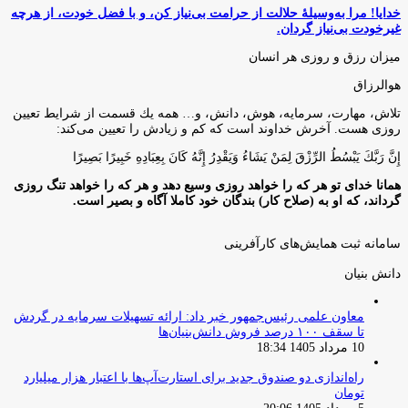
روزى هست. آخرش خداوند است كه كم و زيادش را تعيين مى‌كند:
إِنَّ رَبَّكَ يَبْسُطُ الرِّزْقَ لِمَنْ يَشَاءُ وَيَقْدِرُ إِنَّهُ كَانَ بِعِبَادِهِ خَبِيرًا بَصِيرًا
همانا خدای تو هر که را خواهد روزی وسیع دهد و هر که را خواهد تنگ روزی
گرداند، که او به (صلاح کار) بندگان خود کاملا آگاه و بصیر است.
سامانه ثبت همایش‌های کارآفرینی
دانش‌ بنیان‌
معاون علمی رئیس‌جمهور خبر داد: ارائه تسهیلات سرمایه در گردش
تا سقف ۱۰۰ درصد فروش دانش‌بنیان‌ها
10 مرداد 1405 18:34
راه‌اندازی دو صندوق جدید برای استارت‌آپ‌ها با اعتبار هزار میلیارد
تومان
5 مرداد 1405 20:06
بخشنامه: ممنوعیت عضویت همزمان اعضای جهاددانشگاهی در
شرکت‌های دانش‌بنیان و مشابه
2 مرداد 1405 20:58
تسهیل فرایند تامین مالی دانش‌بنیان‌ها توسط موسسه دانش‌بنیان
برکت