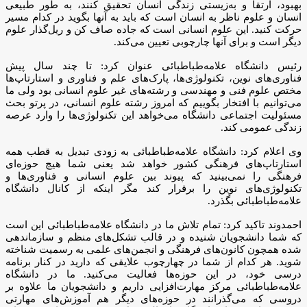
مختص علوم فنی و مهندسی و رشته‌های غیر علوم انسانی بود ولی ما
می‌توانیم با افتخار بگوییم که امروز رشته علوم انسانی، در پرتو بحث
مسئولیت اجتماعی دانشگاه می‌خواهد این تکنولوژی‌ها را وارد عرصه
زندگی عمومی کند.
وی اعلام کرد: دانشگاه علامه‌طباطبائی به زودی تبدیل به قطب همه
استارتاپ‌های فرهنگی کشور خواهد شد یعنی شما هیچ حوزه‌ای
فرهنگی را نمی‌بینید که پیوند بین علوم انسانی و فناوری‌ها و
تکنولوژی‌های نوین را برقرار کند مگر اینکه از کانال دانشگاه
علامه‌طباطبائی بگذرد.
احمدوند تاکید کرد: تمام تلاش ما در دانشگاه علامه‌طباطبائی این است
که شما دانشجویان شنیده و در قالب تشکل‌های منظم و سازماندهی
شده همچون کانون‌های فرهنگی و انجمن‌های علمی به رسمیت شناخته
شوید. هر کدام از شما در چهارچوب علایقی که دارید در کنار برنامه
درسی خود، در این حوزه‌ها فعالیت می‌کنید. ما در دانشگاه
علامه‌طباطبائی مرکز مهارت‌افزایی داریم و دانشجویان ما علاوه بر
دروسی که می‌گذرانند در حوزه‌های دیگر هم آموزش‌های مهارتی
می‌بینند تا وقتی از دانشگاه فارغ‌التحصیل می‌شوند به را حتی بتواند
وارد بازار کار شوند.
وی افزود: شما دانشجویان این ظرفیت و فرصت را در دانشگاه
علامه‌طباطبائی خواهید داشت تا با آرامش و طیب خاطر در چهارچوب
برنامه‌های علمی و متناسب با سیاست‌های علمی کشور حرکت کنید.
دانش‌افزایی، ارتقای مهارت و توسعه فردی و اجتماعی هدف و غایت