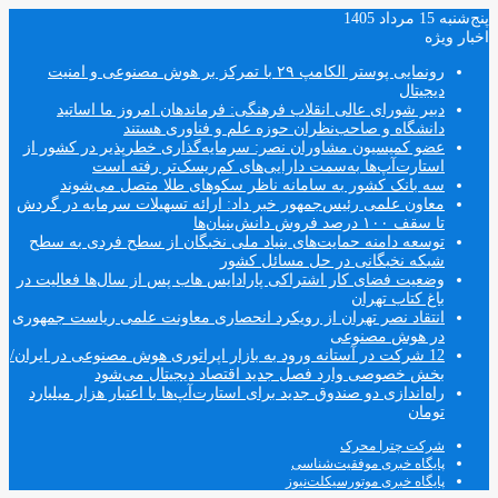
پنج‌شنبه 15 مرداد 1405
اخبار ویژه
رونمایی پوستر الکامپ ۲۹ با تمرکز بر هوش مصنوعی و امنیت
دیجیتال
دبیر شورای عالی انقلاب فرهنگی: فرماندهان امروز ما اساتید
دانشگاه و صاحب‌نظران حوزه علم و فناوری هستند
عضو کمیسیون مشاوران نصر: سرمایه‌گذاری خطرپذیر در کشور از
استارت‌آپ‌ها به‌سمت دارایی‌های کم‌ریسک‌تر رفته است
سه بانک کشور به سامانه ناظر سکوهای طلا متصل می‌شوند
معاون علمی رئیس‌جمهور خبر داد: ارائه تسهیلات سرمایه در گردش
تا سقف ۱۰۰ درصد فروش دانش‌بنیان‌ها
توسعه دامنه حمایت‌های بنیاد ملی نخبگان از سطح فردی به سطح
شبکه نخبگانی در حل مسائل کشور
وضعیت فضای کار اشتراکی پارادایس هاب پس از سال‌ها فعالیت در
باغ کتاب تهران
انتقاد نصر تهران از رویکرد انحصاری معاونت علمی ریاست جمهوری
در هوش مصنوعی
12 شرکت در آستانه ورود به بازار اپراتوری هوش مصنوعی در ایران/
بخش خصوصی وارد فصل جدید اقتصاد دیجیتال می‌شود
راه‌اندازی دو صندوق جدید برای استارت‌آپ‌ها با اعتبار هزار میلیارد
تومان
شرکت چترا محرک
پایگاه خبری موفقیت‌شناسی
پایگاه خبری موتورسیکلت‌نیوز