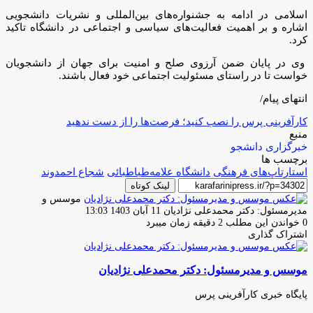
انتهای پیام/
کارآفرینی پرس را نصب کنید؛ فرصت‌ها را از دست ندهید
منبع
خبرگزاری دانشجو
برچسب ها
استارتاپ‌های فرهنگی
دانشگاه علامه‌طباطبائی
شجاع احمدوند
لینک کوتاه
موسس و
ارسال
مدیرمسئول: دکتر محمدعلی نژادیان
11 آبان 1403 13:03
ایمیل
0
خواندن این مطلب 2 دقیقه زمان میبرد
اشتراک گذاری
چاپ
فیس
توئیتر
واتس
تلگرام
لینکدین
اشتراک
(X)
آپ
بوک
گذاری
موسس و مدیرمسئول: دکتر محمدعلی نژادیان
از
طریق
ایمیل
پایگاه خبری کارآفرینی پرس
وبسایت
لینکدین
اینستاگرام
در
در رویداد «باور2» چه گذشت؟
رویداد
«باور2»
مجمع
مجمع عمومی «سازمان ملی کارآفرینی ایران» برگزار شد
چه
عمومی