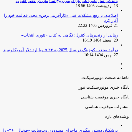
29 اسفند 1404 16:19
درآمد صنعت کوچینگ در سال 2025 به ۵.۳۴ میلیارد دلار آمریکا رسید
27 بهمن 1404 16:14
صفحه
صفحه
قبلی
بعدی
ماهنامه صنعت موتورسیکلت
پایگاه خبری موتورسیکلت نیوز
پایگاه خبری موفقیت شناسی
انتشارات موفقیت شناسی
نوشته‌های تازه
پزشکیان دستور پیگیری ماجرای مسدودی وب‌سایت «فوتبال ۳۶۰» را
صادر کرد
1 مرداد 1405 17:22
اعلام قوانین جدید شرکت‌های لیزینگ توسط بانک مرکزی
30 تیر 1405 16:49
دکتر محمدعلی نژادیان اعلام کرد: پروانه نشریه علمی و تخصصی