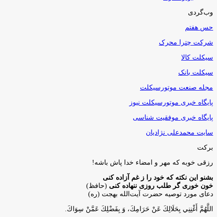
سیکلت بانک
مجله صنعت موتورسیکلت
پایگاه خبری موتورسیکلت نیوز
پایگاه خبری موفقیت شناسی
سایت محمدعلی نژادیان
برکت
رزقی خوبه كه مهر و امضاء خدا پاش باشه!
بشنو این نکته که خود را ز غم آزاده کنی
خون خوری گر طلب روزی ننهاده کنی
(حافظ)
دعای مورد توصیه حضرت آیت‌الله بهجت (ره)
اللَّهُمَّ أَغْنِنِي بِحَلَالِكَ عَنْ حَرَامِكَ، وَ بِفَضْلِكَ عَمَّنْ سِوَاكَ‏.
خدایا! مرا به‌وسیلۀ حلالت از حرامت بی‌نیاز کن، و با فضل خودت، از هرچه
غیرخودت بی‌نیاز گردان.
میزان رزق و روزی هر انسان
هوالرزاق
تلاش، مهارت، سرمايه، هوش، دانش، و… همه يك قسمت از شرايط تعيين