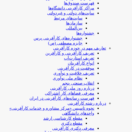
فهرست صندوق‌ها
مراکز کارآفرینی دانشگاه‌ها
سایت‌های دولتی و غیردولتی
سایت‌های مرتبط
سازمان‌ها
بین‌المللی
جشنواره‌ها
جشنواره‌های کارآفرینی‌ پرس
جایزه مصطفی (ص)
تعاریف مهم در حوزه کارآفرینی
تعریف کارآفرینی و کارآفرین
تعریف استارت‌آپ
انواع کارآفرینان
موفقیت در کارآفرینی
تعریف خلاقیت و نوآوری
نظام ملی نوآوری
انقلاب صنعتی پنجم
درباره روز ملی کارآفرینی
معرفی فضاهای کار اشتراکی
فهرست رسانه‌های کارآفرینی در ایران
درباره رشته کارآفرینی
نحوه تاسیس «مرکز مشاوره و خدمات کارآفرینی»
واحدهای دانشگاهی
مقطع کارشناسی ارشد
مقطع دکتری
معرفی دکتری کارآفرینی