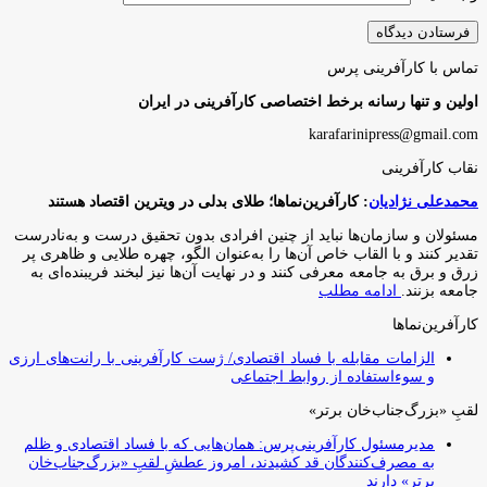
نقاب کارآفرینی
محمدعلی نژادیان
: کارآفرین‌نماها؛ طلای بدلی در ویترین اقتصاد هستند
مسئولان و سازمان‌ها نباید از چنین افرادی بدون تحقیق درست و به‌نادرست
تقدیر کنند و با القاب خاص آ‌ن‌ها را به‌عنوان الگو، چهره طلایی و ظاهری پر
زرق و برق به جامعه معرفی کنند و در نهایت آن‌ها نیز لبخند فریبنده‌ای به
جامعه بزنند.
ادامه مطلب
کارآفرین‌نماها
الزامات مقابله با فساد اقتصادی/ ژست کارآفرینی با رانت‌های ارزی
و سوءاستفاده از روابط اجتماعی
لقبِ «بزرگ‌جناب‌خان برتر»
مدیرمسئول کارآفرینی‌پرس: همان‌هایی که با فساد اقتصادی و ظلم
به مصرف‌کنندگان قد کشیدند، امروز عطشِ لقبِ «بزرگ‌جناب‌خان
برتر» دارند
وب‌گردی
حس هفتم
شرکت چترا محرک
سیکلت کالا