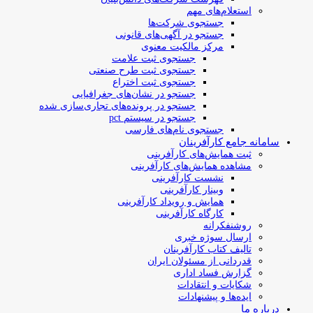
استعلام‌های مهم
جستجوی شرکت‌ها
جستجو در آگهی‌های قانونی
مرکز مالکیت معنوی
جستجوی ثبت علامت
جستجوی ثبت طرح صنعتی
جستجوی ثبت اختراع
جستجو در نشان‌های جغرافیایی
جستجو در پرونده‌های تجاری‌سازی شده
جستجو در سیستم pct
جستجوی نام‌های فارسی
سامانه جامع کارآفرینان
ثبت همایش‌های کارآفرینی
مشاهده همایش‌های کارآفرینی
نشست کارآفرینی
وبینار کارآفرینی
همایش و رویداد کارآفرینی
کارگاه کارآفرینی
روشنفکرانه
ارسال سوژه‌ خبری
تالیف کتاب کارآفرینان
قدردانی از مسئولان ایران
گزارش فساد اداری
شکایات و انتقادات
ایده‌ها و پیشنهادات
درباره ما