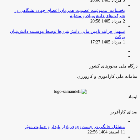
1 مرداد 1405 17:27
صفحه
صفحه
قبلی
بعدی
درگاه ملی مجوزهای کشور
سامانه ملی کارآموزی و کارورزی
اینماد
صدای کارآفرین
مشاغل خانگی در جست‌وجوی بازار پایدار و حمایت مؤثر
11 اسفند 1404 22:56
بن‌بست‌شکن؛ پیگیری یک فرصت اجتماعی که پشت سد گواهینامه
موتورسواری زنان متوقف مانده بود
16 بهمن 1404 20:50
برگزاری پنل‌های تخصصی به مناسبت هفته جهانی کارآفرینی در
دانشگاه تهران
28 آبان 1404 08:22