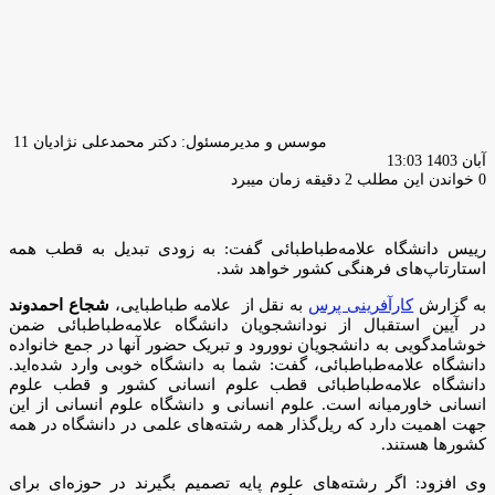
موسس و
ارسال
مدیرمسئول: دکتر محمدعلی نژادیان
11 آبان 1403 13:03
ایمیل
0
خواندن این مطلب 2 دقیقه زمان میبرد
رییس دانشگاه علامه‌طباطبائی گفت: به زودی تبدیل به قطب همه
استارتاپ‌های فرهنگی کشور خواهد شد.
به گزارش
کارآفرینی پرس
به نقل از علامه طباطبایی،
شجاع احمدوند
در آیین استقبال از نودانشجویان دانشگاه علامه‌طباطبائی ضمن
خوشامدگویی به دانشجویان نوورود و تبریک حضور آنها در جمع خانواده
دانشگاه علامه‌طباطبائی، گفت: شما به دانشگاه خوبی وارد شده‌اید.
دانشگاه علامه‌طباطبائی قطب علوم انسانی کشور و قطب علوم
انسانی خاورمیانه است. علوم انسانی و دانشگاه علوم انسانی از این
جهت اهمیت دارد که ریل‌گذار همه رشته‌های علمی در دانشگاه در همه
کشور‌ها هستند.
وی افزود: اگر رشته‌های علوم پایه تصمیم بگیرند در حوزه‌ای برای
بهبود، ارتقا و به‌زیستی زندگی انسان تحقیق کنند، به طور طبیعی
انسان و علوم ناظر به انسان است که باید به آنها بگوید در کدام مسیر
حرکت کنید. این علوم انسانی است که جاده صاف کن و ریل‌گذار علوم
دیگر است و برای آنها چارچوبی تعیین می‌کند.
رئیس دانشگاه علامه‌طباطبائی عنوان کرد: تا چند سال پیش
فناوری‌های نوین، تکنولوژی‌ها، پارک‌های علم و فناوری و استارتاپ‌ها