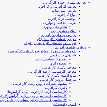
تعاریف مهم در حوزه کارآفرینی
تعریف کارآفرینی و کارآفرین
تعریف استارت‌آپ
انواع کارآفرینان
موفقیت در کارآفرینی
تعریف خلاقیت و نوآوری
نظام ملی نوآوری
انقلاب صنعتی پنجم
درباره روز ملی کارآفرینی
معرفی فضاهای کار اشتراکی
فهرست رسانه‌های کارآفرینی در ایران
درباره رشته کارآفرینی
نحوه تاسیس «مرکز مشاوره و خدمات کارآفرینی»
واحدهای دانشگاهی
مقطع کارشناسی ارشد
مقطع دکتری
معرفی دکتری کارآفرینی
معرفی کارشناسی ارشد کارآفرینی
منابع آزمون دکتری کارآفرینی
سرفصل دروس کارآفرینی
پیشنهاد تغییرات دروس رشته کارآفرینی
دکتری کارآفرینی
کارشناسی ارشد کارآفرینی (کلیه گرایش‌ها)
کارشناسی ارشد مدیریت بازرگانی گرایش کارآفر
کارشناسی ارشد کارآفرینی کشاورزی (بازنگری ش
علمی و تحقیقاتی