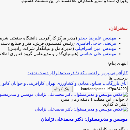
پذیرای شما و سایر همکاران علاقه‌مند در این نشست هستیم.
سخنرانان:
مهندس علیرضا جعفر
(مدیر مرکز کارآفرینی دانشگاه صنعتی شری
مرتضی حاجی آقامیری
(رئیس کمیسیون فرش، هنر و صنایع دستی ا
مهندس امین اسرافیلی
(مدیرعامل و بنیانگذار شرکت رادیس)
مهندس علی عباسی
(هم‌بنیان‌گذار و مدیرعامل گروه فناوری اطلاع
انتهای پیام/
کارآفرینی پرس را نصب کنید؛ فرصت‌ها را از دست ندهید
برچسب ها
اتاق بازرگانی، صنایع، معادن و کشاورزی تهران
کارآفرینی و جوانان
کانون
لینک کوتاه
موسس و مدیرمسئول:
0
خواندن این مطلب 1 دقیقه زمان میبرد
اشتراک گذاری
چاپ
فیس
توئیتر
واتس
تلگرام
لینکدین
اشتراک
(X)
آپ
بوک
گذاری
موسس و مدیرمسئول: دکتر محمدعلی نژادیان
از
طریق
ایمیل
پایگاه خبری کارآفرینی پرس