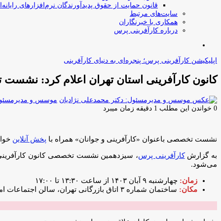
قانون حمایت از حقوق پدیدآورندگان نرم‌افزارهای رایانه‌ا
سایت‌های مرتبط
همکاری با خبرنگاران
درباره کارآفرینی پرس
جستجو
برای
اپلیکیشن کارآفرینی پرس؛ پنجره‌ای به دنیای کارآفرینی
کانون کارآفرینی استان تهران اعلام کرد: نشست ت
موسس و مدیرمسئول:
0
خواندن این مطلب 1 دقیقه زمان میبرد
نشست تخصصی باعنوان «کارآفرینی و جوانان» همراه با
پخش آنلاین
خواه
به گزارش
کارآفرینی پرس
، سیزدهمین نشست تخصصی کانون کارآفرینی است
می‌شود.
زمان:
چهارشنبه ۹ آبان ۱۴۰۳ از ساعت ۱۳:۳۰ تا ۱۷:۰۰
مکان:
ساختمان شماره ۳ اتاق بازرگانی تهران، سالن اجتماعات امین‌الضرب