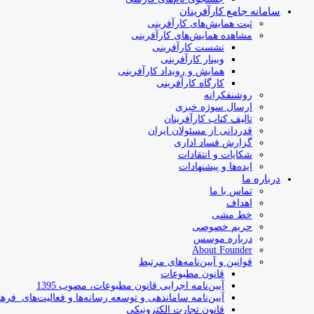
سامانه جامع کارآفرینان
ثبت همایش‌های کارآفرینی
مشاهده همایش‌های کارآفرینی
نشست کارآفرینی
وبینار کارآفرینی
همایش و رویداد کارآفرینی
کارگاه کارآفرینی
روشنفکرانه
ارسال سوژه‌ خبری
تالیف کتاب کارآفرینان
قدردانی از مسئولان ایران
گزارش فساد اداری
شکایات و انتقادات
ایده‌ها و پیشنهادات
درباره ما
تماس با ما
اهداف
خط مشی
حریم خصوصی
درباره موسس
About Founder
قوانین و آیین‌نامه‌های مرتبط
‌قانون مطبوعات
آیین‌نامه اجرایی قانون مطبوعات، مصوب 1395
آیین‌نامه سامان­دهی و توسعه رسانه­‌ها و فعالیت‌­های فره
قانون تجارت الکترونیکی