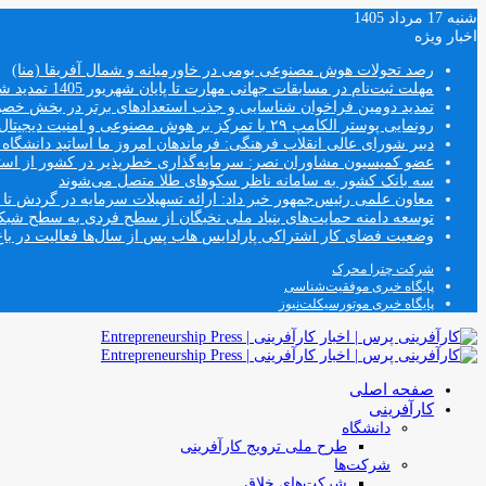
شنبه 17 مرداد 1405
اخبار ویژه
رصد تحولات هوش مصنوعی بومی در خاورمیانه و شمال آفریقا (منا)
مهلت ثبت‌نام در مسابقات جهانی مهارت تا پایان شهریور 1405 تمدید شد
تمدید دومین فراخوان شناسایی و جذب استعدادهای برتر در بخش خ
رونمایی پوستر الکامپ ۲۹ با تمرکز بر هوش مصنوعی و امنیت دیجیتال
دبیر شورای عالی انقلاب فرهنگی: فرماندهان امروز ما اساتید دانشگا
عضو کمیسیون مشاوران نصر: سرمایه‌گذاری خطرپذیر در کشور از استار
سه بانک کشور به سامانه ناظر سکوهای طلا متصل می‌شوند
معاون علمی رئیس‌جمهور خبر داد: ارائه تسهیلات سرمایه در گردش تا سقف ۱۰۰ درصد فروش دانش‌
توسعه دامنه حمایت‌های بنیاد ملی نخبگان از سطح فردی به سطح شب
وضعیت فضای کار اشتراکی پارادایس هاب پس از سال‌ها فعالیت در باغ
شرکت چترا محرک
پایگاه خبری موفقیت‌شناسی
پایگاه خبری موتورسیکلت‌نیوز
صفحه اصلی
کارآفرینی
دانشگاه
طرح ملی ترویج کارآفرینی
شرکت‌ها
شرکت‌های خلاق