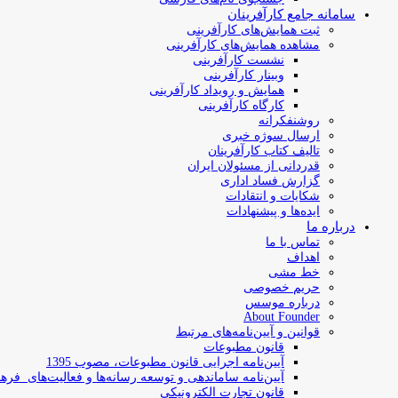
سامانه جامع کارآفرینان
ثبت همایش‌های کارآفرینی
مشاهده همایش‌های کارآفرینی
نشست کارآفرینی
وبینار کارآفرینی
همایش و رویداد کارآفرینی
کارگاه کارآفرینی
روشنفکرانه
ارسال سوژه‌ خبری
تالیف کتاب کارآفرینان
قدردانی از مسئولان ایران
گزارش فساد اداری
شکایات و انتقادات
ایده‌ها و پیشنهادات
درباره ما
تماس با ما
اهداف
خط مشی
حریم خصوصی
درباره موسس
About Founder
قوانین و آیین‌نامه‌های مرتبط
‌قانون مطبوعات
آیین‌نامه اجرایی قانون مطبوعات، مصوب 1395
آیین‌نامه سامان­دهی و توسعه رسانه­‌ها و فعالیت‌­های فره
قانون تجارت الکترونیکی