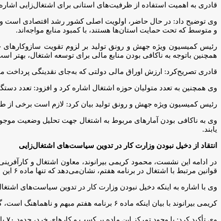
قادری به اهمیت استفاده از ظرفیت‌های استانی برای اشتغال‌زایی اشاره ک
وی توضیح داد: در حال حاضر، اولویت اصلی کشور رشد اقتصادی است و تص
و متوسط که تحت حمایت استان‌ها هستند، با کمبود منابع مواجه‌اند.
رئیس کمیسیون ویژه جهش و رونق تولید بر لزوم تقویت سازوکارهای حما
همچنین باتوجه به ناکافی بودن منابع مالی برای توسعه اشتغال، بهتر است 
قادری تصریح‌کرد: ارزش اوراق مالی دولتی که به‌جای نقدینگی پرداخت 
وی همچنین به تعدد متولیان حوزه اشتغال اشاره کرد و افزود: تعدد دست
رئیس کمیسیون ویژه جهش و رونق تولید بیان کرد: لازم است برخی از طر
وی به ناکافی بودن آمارهای مربوط به اشتغال جهت تحلیل وضعیت موجود اشار
یابند.
انتقاد از دخیل نبودن وزارت کار در تدوین سیاست‌های اشتغال‌زایی
در ادامه این نشست، محمود کریمی بیرانوند، معاون اشتغال و کارآفرینی 
قوانین مرتبط با اشتغال در برنامه هفتم، نشان‌می‌دهد که تنها ماده ۶ این برنامه بر اشتغال اثرگذار نیست، بلکه ماده ۲ نیز به ایجاد یک میلیون شغل خالص در سال اشاره دارد.
وی با اشاره به اینکه دخیل نبودن وزارت کار در تدوین سیاست‌های اشتغا
کریمی بیرانوند با بیان اینکه ماده ۶ برنامه هفتم مبهم و ناهماهنگ است، گفت: با خواندن این ماده نمی‌توان فهمید که کدام سازمان وظایف اجرایی را بر عهده دارد و چه نهادی باید پاسخ‌گوی عملکرد باشد.
وی تأکید کرد: با وجود تمرکز این ماده بر کسب و کارهای خرد، حدود ۷۰ یا ۸۰ درصد اشتغال کشور به این کسب و کارها وابسته است و این موضوع اهمیت بیشتری به این ماده می‌بخشد.