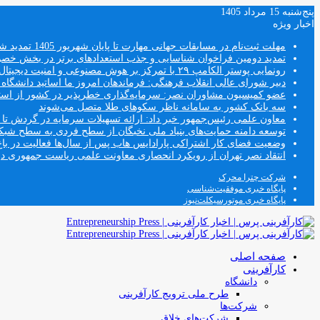
پنج‌شنبه 15 مرداد 1405
اخبار ویژه
مهلت ثبت‌نام در مسابقات جهانی مهارت تا پایان شهریور 1405 تمدید شد
تمدید دومین فراخوان شناسایی و جذب استعدادهای برتر در بخش خ
رونمایی پوستر الکامپ ۲۹ با تمرکز بر هوش مصنوعی و امنیت دیجیتال
دبیر شورای عالی انقلاب فرهنگی: فرماندهان امروز ما اساتید دانشگا
عضو کمیسیون مشاوران نصر: سرمایه‌گذاری خطرپذیر در کشور از استار
سه بانک کشور به سامانه ناظر سکوهای طلا متصل می‌شوند
معاون علمی رئیس‌جمهور خبر داد: ارائه تسهیلات سرمایه در گردش تا سقف ۱۰۰ درصد فروش دانش‌
توسعه دامنه حمایت‌های بنیاد ملی نخبگان از سطح فردی به سطح شب
وضعیت فضای کار اشتراکی پارادایس هاب پس از سال‌ها فعالیت در باغ
انتقاد نصر تهران از رویکرد انحصاری معاونت علمی ریاست جمهوری
شرکت چترا محرک
پایگاه خبری موفقیت‌شناسی
پایگاه خبری موتورسیکلت‌نیوز
صفحه اصلی
کارآفرینی
دانشگاه
طرح ملی ترویج کارآفرینی
شرکت‌ها
شرکت‌های خلاق