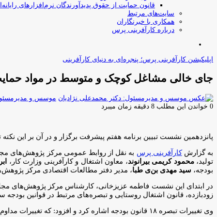
قانون حمایت از حقوق پدیدآورندگان نرم‌افزارهای رایانه‌ا
سایت‌های مرتبط
همکاری با خبرنگاران
درباره کارآفرینی پرس
جستجو
برای
اپلیکیشن کارآفرینی پرس؛ پنجره‌ای به دنیای کارآفرینی
جای خالی مشاغل کوچک و متوسط در مواد حمایت ا
موسس و مدیرمسئول:
0
خواندن این مطلب 8 دقیقه زمان میبرد
پانزدهمین نشست تبیین برنامه هفتم پیشرفت برگزار و در آن بر این نکت
به گزارش
کارآفرینی پرس
به نقل از روابط عمومی مرکز پژوهش‌های مج
تولید،
محمود کریمی بیرانوند
، معاون اشتغال و کارآفرینی وزارت کار،
ابر
بودجه،
سید مهدی بن‌ی طبا
، مدیر دفتر مطالعات اقتصادی مرکز پژوهش‌ه
زودبازده، قانون اشتغال روستایی و تبصره‌های مرتبط در قوانین بودجه س
وی تغییرات تبصره ۱۸ قانون بودجه اشاره کرد و افزود: که تغییرات مداوم این تبصره بیانگر نبود یک الگوی ثابت و مشخص برای اشتغال‌زایی در بدنه دولت است.