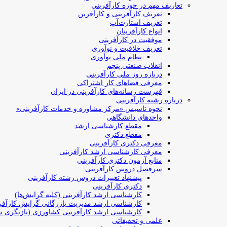
تعاریف مهم در حوزه کارآفرینی
تعریف کارآفرینی و کارآفرین
تعریف استارت‌آپ
انواع کارآفرینان
موفقیت در کارآفرینی
تعریف خلاقیت و نوآوری
نظام ملی نوآوری
انقلاب صنعتی پنجم
درباره روز ملی کارآفرینی
معرفی فضاهای کار اشتراکی
فهرست رسانه‌های کارآفرینی در ایران
درباره رشته کارآفرینی
نحوه تاسیس «مرکز مشاوره و خدمات کارآفرینی»
واحدهای دانشگاهی
مقطع کارشناسی ارشد
مقطع دکتری
معرفی دکتری کارآفرینی
معرفی کارشناسی ارشد کارآفرینی
منابع آزمون دکتری کارآفرینی
سرفصل دروس کارآفرینی
پیشنهاد تغییرات دروس رشته کارآفرینی
دکتری کارآفرینی
کارشناسی ارشد کارآفرینی (کلیه گرایش‌ها)
کارشناسی ارشد مدیریت بازرگانی گرایش کارآفر
کارشناسی ارشد کارآفرینی کشاورزی (بازنگری ش
علمی و تحقیقاتی