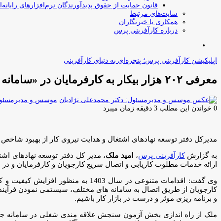
قانون حمایت از حقوق پدیدآورندگان نرم‌افزارهای رایانه‌ا
سایت‌های مرتبط
همکاری با خبرنگاران
درباره کارآفرینی پرس
جستجو
برای
اپلیکیشن کارآفرینی پرس؛ پنجره‌ای به دنیای کارآفرینی
معرفی ۲۰۲ هزار بیکار به کارفرمایان در «سامانه جستجوی شغل» وزارت تعاون
موسس و مدیرمسئول:
0
خواندن این مطلب 3 دقیقه زمان میبرد
مدیرکل دفتر توسعه نهادهای اشتغال و هدایت نیروی کار از بهبود شاخص های حوزه کاریابی ها خبر داد و گفت: ۲۰۲ هزار جو
به گزارش
کارآفرینی پرس
،
امید ملک
، مدیر کل دفتر توسعه نهادهای اشت
ارائه خدمات مطلوب کاریابی و اتصال سریع کارجویان و کارفرمایان و در نها
وی گفت: اقدامات متنوعی در سال 3
کارجویان از طریق اتصال به سامانه های مختلف، سیستمی نمودن فرآیند
و برنامه ریزی موثر و درست در بازار کار باشیم.
ملک از راه اندازی بخش آزمون سنجش علاقه مندی شغلی در سامانه جست