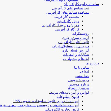
سامانه جامع کارآفرینان
ثبت همایش‌های کارآفرینی
مشاهده همایش‌های کارآفرینی
نشست کارآفرینی
وبینار کارآفرینی
همایش و رویداد کارآفرینی
کارگاه کارآفرینی
روشنفکرانه
ارسال سوژه‌ خبری
تالیف کتاب کارآفرینان
قدردانی از مسئولان ایران
گزارش فساد اداری
شکایات و انتقادات
ایده‌ها و پیشنهادات
درباره ما
تماس با ما
اهداف
خط مشی
حریم خصوصی
درباره موسس
About Founder
قوانین و آیین‌نامه‌های مرتبط
‌قانون مطبوعات
آیین‌نامه اجرایی قانون مطبوعات، مصوب 1395
آیین‌نامه سامان­دهی و توسعه رسانه­‌ها و فعالیت‌­های فره
قانون تجارت الکترونیکی