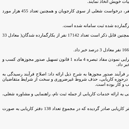
ت خویش اتخاذ نمایند.
مدیر کل دفتر توسعه نهادهای اشتغال و هدایت نیروی کار گفت: از زمان راه اندازی سامانه جستجوی شغل تاکنون، در مجموع تعداد 253 هزار نفر، درخواست شغلی از سوی کارجویان و همچنین تعداد 455 هزار مورد
ملک خاطرنشان کرد: نتایج گزارشات حاکی از بکارگماری تعداد 20314 نفر زن(39درصد) و تعداد 32075 نفر مرد(61درصد) نزد کارفرمایان بوده و همچنین قابل ذکر است تعداد 17142 نفر از بکارگمارده شدگان( معادل 33
در راستای اجرایی نمودن مفاد تبصره 4 ماده 1 قانون تسهیل صدور مجوزهای کسب و
فرآیند صدور مجوزها به شرح ذیل ارائه داد: اصلاح فرآیند رسیدگی به
الیت درحوزه کاریابی، حذف شروط غیرضروری و سخت از شرایط متقاضیان
ب و کار بوده است.
بط با کاریابی ها، در مجموع تعداد 1250 دفتر کاریابی داخلی و همچنین تعداد 210 دفتر کاریابی خارجی به ارائه خدمات کاریابی از جمله ثبت نام، راهنمایی و مشاوره شغلی،
وی بیان کرد: بر اساس نتایج بدست آمده از سامانه صدور و تمدید مجوز کاریابی ها، در شش ماهه نخست سال 1403 تعداد 150 مجوز فعالیت دفتر کاریابی صادر گردیده که در مجموع تعداد 138 دفتر کاریابی به صورت