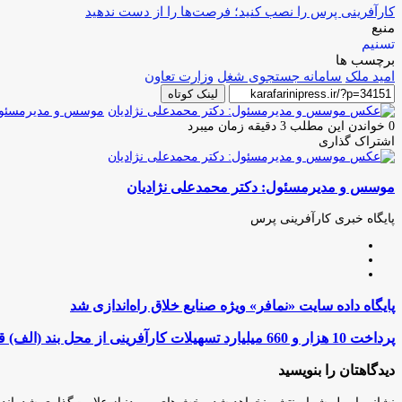
کارآفرینی پرس را نصب کنید؛ فرصت‌ها را از دست ندهید
منبع
تسنیم
برچسب ها
امید ملک
سامانه جستجوی شغل
وزارت تعاون
لینک کوتاه
موسس و مدیرمسئول:
0
خواندن این مطلب 3 دقیقه زمان میبرد
اشتراک گذاری
چاپ
فیس
توئیتر
واتس
تلگرام
لینکدین
اشتراک
(X)
آپ
بوک
گذاری
موسس و مدیرمسئول: دکتر محمدعلی نژادیان
از
طریق
ایمیل
پایگاه خبری کارآفرینی پرس
وبسایت
لینکدین
اینستاگرام
پایگاه
پایگاه داده سایت «نمافر» ویژه صنایع خلاق راه‌اندازی شد
داده
سایت
پرداخت
پرداخت 10 هزار و 660 میلیارد تسهیلات كارآفرینی از محل بند (الف) قانون بودجه سال 1401 در استان مركزی
«نمافر»
10
ویژه
هزار
دیدگاهتان را بنویسید
صنایع
و
خلاق
660