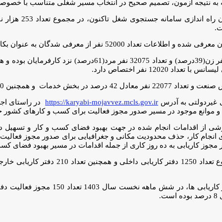
 به نتیجه آزمون، تصمیم صحیح در انتخاب مسیر شغلی متناسب با خصوصیا
1202 نفر اختصاص دارد.
ی غیردولتی به آدرس
https://karyabi-mojavvez.mcls.gov.ir
رشی از اقدامات انجام شده در جهت بهبود فضای کسب و کار و تسهیل در 
 های انجام کار، حذف محدودیت مکانی و جغرافیایی برای صدور مجوز فع
مجوز کاریابی به ده روز کاری از جمله اقدامات در مسیر بهبود فضای کس
ملک یاد آور شد: مطابق آخرین و اطلاعات مرت