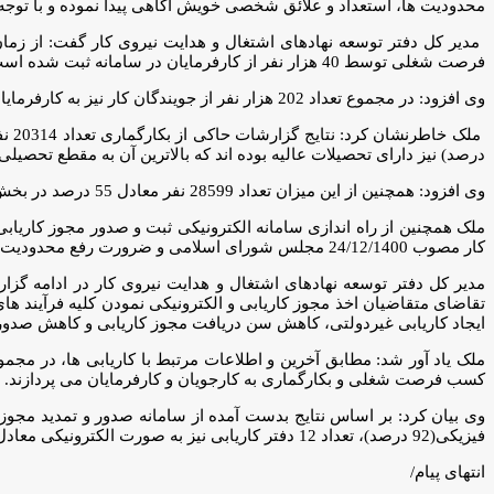
محدودیت ها، استعداد و علائق شخصی خویش آگاهی پیدا نموده و با توجه
فرصت شغلی توسط 40 هزار نفر از کارفرمایان در سامانه ثبت شده است.
وی افزود: در مجموع تعداد 202 هزار نفر از جویندگان کار نیز به کارفرمایان معرفی شده و اطلاعات تعداد 52000 نفر از معرفی شدگان به عنوان بکارگمارده شده ثبت سامانه شده است.
درصد) نیز دارای تحصیلات عالیه بوده اند که بالاترین آن به مقطع تحصیلی لیسانس با تعداد 0
وی افزود: همچنین از این میزان تعداد 28599 نفر معادل 55 درصد در بخش صنعت و تعداد 22077 نفر معادل 42 درصد در بخش خدمات و همچنین 1660 نفر معادل 3 درصد خبر داد.
ملک همچنین از راه اندازی سامانه الکترونیکی ثبت و صدور مجوز کاریاب
کار مصوب 24/12/1400 مجلس شورای اسلامی و ضرورت رفع محدودیت و موانع موجود در مسیر صدور مجوز فعالیت برای کسب و کارهای کشور خبر داد.
مدیر کل دفتر توسعه نهادهای اشتغال و هدایت نیروی کار در ادامه گزا
تقاضای متقاضیان اخذ مجوز کاریابی و الکترونیکی نمودن کلیه فرآیند
ایجاد کاریابی غیردولتی، کاهش سن دریافت مجوز کاریابی و کاهش صدور 
کسب فرصت شغلی و بکارگماری به کارجویان و کارفرمایان می پردازند.
فیزیکی(92 درصد)، تعداد 12 دفتر کاریابی نیز به صورت الکترونیکی معادل 8 درصد بوده است.
انتهای پیام/