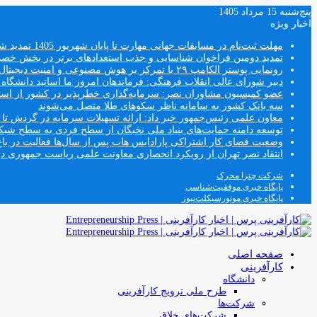
پنج‌شنبه 15 مرداد 1405
اخبار ویژه
مهلت ثبت‌نام در مسابقات جهانی مهارت تا پایان شهریور 1405 تمدید شد
تمدید دومین فراخوان شناسایی و جذب استعدادهای برتر در بخش خ
رونمایی پوستر الکامپ ۲۹ با تمرکز بر هوش مصنوعی و امنیت دیجیتال
دبیر شورای عالی انقلاب فرهنگی: فرماندهان امروز ما اساتید دانشگا
عضو کمیسیون مشاوران نصر: سرمایه‌گذاری خطرپذیر در کشور از استار
سه بانک کشور به سامانه ناظر سکوهای طلا متصل می‌شوند
معاون علمی رئیس‌جمهور خبر داد: ارائه تسهیلات سرمایه در گردش تا سقف ۱۰۰ درصد فروش دانش‌
توسعه دامنه حمایت‌های بنیاد ملی نخبگان از سطح فردی به سطح شب
وضعیت فضای کار اشتراکی پارادایس هاب پس از سال‌ها فعالیت در باغ
انتقاد نصر تهران از رویکرد انحصاری معاونت علمی ریاست جمهوری
شرکت چترا محرک
پایگاه خبری موفقیت‌شناسی
پایگاه خبری موتورسیکلت‌نیوز
صفحه اصلی
کارآفرینی
دانشگاه
طرح ملی ترویج کارآفرینی
شرکت‌ها
شرکت‌های خلاق