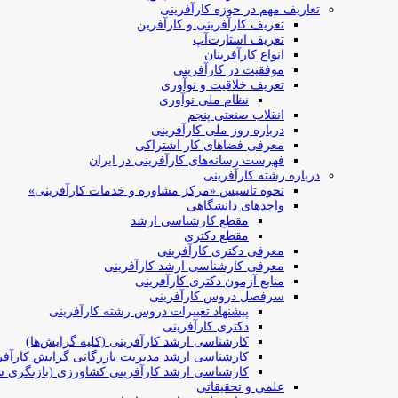
تعاریف مهم در حوزه کارآفرینی
تعریف کارآفرینی و کارآفرین
تعریف استارت‌آپ
انواع کارآفرینان
موفقیت در کارآفرینی
تعریف خلاقیت و نوآوری
نظام ملی نوآوری
انقلاب صنعتی پنجم
درباره روز ملی کارآفرینی
معرفی فضاهای کار اشتراکی
فهرست رسانه‌های کارآفرینی در ایران
درباره رشته کارآفرینی
نحوه تاسیس «مرکز مشاوره و خدمات کارآفرینی»
واحدهای دانشگاهی
مقطع کارشناسی ارشد
مقطع دکتری
معرفی دکتری کارآفرینی
معرفی کارشناسی ارشد کارآفرینی
منابع آزمون دکتری کارآفرینی
سرفصل دروس کارآفرینی
پیشنهاد تغییرات دروس رشته کارآفرینی
دکتری کارآفرینی
کارشناسی ارشد کارآفرینی (کلیه گرایش‌ها)
کارشناسی ارشد مدیریت بازرگانی گرایش کارآفر
کارشناسی ارشد کارآفرینی کشاورزی (بازنگری ش
علمی و تحقیقاتی