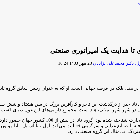
ی
ی تا هدایت یک امپراتوری صنعتی
ارسال
 دکتر محمدعلی نژادیان
23 مهر 1403 18:24
ایمیل
تجارت و صنعت نه تنها در هند، بلکه در عرصه جهانی است. او که به عنوان رئیس ساب
 تاتا خبر از درگذشت این تاجر و کارآفرین بزرگ در سن هشتاد و شش سالگ
ن در شهر شهر بمبئی، هند است. مجموع دارایی‌های این غول دنیای کسب‌و
این گروه صنعتی برای سال‌ها به یکی از نمادهای موف
 صنایع غذایی و سرگرمی فعالیت می‌کند. امل تاتا استیل، تاتا موتورز، و
ردگی بی‌مثال این گروه صنعتی دارد.