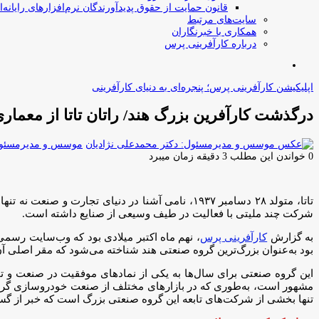
قانون حمایت از حقوق پدیدآورندگان نرم‌افزارهای رایانه‌ا
سایت‌های مرتبط
همکاری با خبرنگاران
درباره کارآفرینی پرس
جستجو
برای
اپلیکیشن کارآفرینی پرس؛ پنجره‌ای به دنیای کارآفرینی
درگذشت کارآفرین بزرگ هند/ راتان تاتا از معمار
موسس و مدیرمسئول:
0
خواندن این مطلب 3 دقیقه زمان میبرد
تاتا، متولد ۲۸ دسامبر ۱۹۳۷، نامی آشنا در دنیای 
شرکت چند ملیتی با فعالیت در طیف وسیعی از صنایع داشته است.
به گزارش
کارآفرینی پرس
، نهم ماه اکتبر میلادی بود که وب‌سایت رسمی
بود به‌عنوان بزرگ‌ترین گروه صنعتی هند شناخته می‌شود که مقر اصلی آ
مشهور است، به‌طوری که در بازارهای مختلف از صنعت خودروسازی گرفته تا
تنها بخشی از شرکت‌های تابعه این گروه صنعتی بزرگ است که خبر از گست