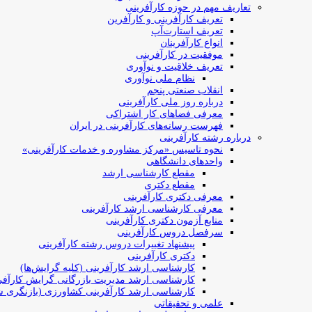
تعاریف مهم در حوزه کارآفرینی
تعریف کارآفرینی و کارآفرین
تعریف استارت‌آپ
انواع کارآفرینان
موفقیت در کارآفرینی
تعریف خلاقیت و نوآوری
نظام ملی نوآوری
انقلاب صنعتی پنجم
درباره روز ملی کارآفرینی
معرفی فضاهای کار اشتراکی
فهرست رسانه‌های کارآفرینی در ایران
درباره رشته کارآفرینی
نحوه تاسیس «مرکز مشاوره و خدمات کارآفرینی»
واحدهای دانشگاهی
مقطع کارشناسی ارشد
مقطع دکتری
معرفی دکتری کارآفرینی
معرفی کارشناسی ارشد کارآفرینی
منابع آزمون دکتری کارآفرینی
سرفصل دروس کارآفرینی
پیشنهاد تغییرات دروس رشته کارآفرینی
دکتری کارآفرینی
کارشناسی ارشد کارآفرینی (کلیه گرایش‌ها)
کارشناسی ارشد مدیریت بازرگانی گرایش کارآفر
کارشناسی ارشد کارآفرینی کشاورزی (بازنگری ش
علمی و تحقیقاتی