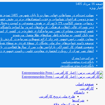
جمعه 16 مرداد 1405
اخبار ویژه
مهلت ثبت‌نام در مسابقات جهانی مهارت تا پایان شهریور 1405 تمدید شد
تمدید دومین فراخوان شناسایی و جذب استعدادهای برتر در بخش خ
رونمایی پوستر الکامپ ۲۹ با تمرکز بر هوش مصنوعی و امنیت دیجیتال
دبیر شورای عالی انقلاب فرهنگی: فرماندهان امروز ما اساتید دانشگا
عضو کمیسیون مشاوران نصر: سرمایه‌گذاری خطرپذیر در کشور از استار
سه بانک کشور به سامانه ناظر سکوهای طلا متصل می‌شوند
معاون علمی رئیس‌جمهور خبر داد: ارائه تسهیلات سرمایه در گردش تا سقف ۱۰۰ درصد فروش دانش‌
توسعه دامنه حمایت‌های بنیاد ملی نخبگان از سطح فردی به سطح شب
وضعیت فضای کار اشتراکی پارادایس هاب پس از سال‌ها فعالیت در باغ
انتقاد نصر تهران از رویکرد انحصاری معاونت علمی ریاست جمهوری
شرکت چترا محرک
پایگاه خبری موفقیت‌شناسی
پایگاه خبری موتورسیکلت‌نیوز
صفحه اصلی
کارآفرینی
دانشگاه
طرح ملی ترویج کارآفرینی
شرکت‌ها
شرکت‌های خلاق