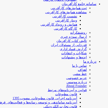
سامانه جامع کارآفرینان
ثبت همایش‌های کارآفرینی
مشاهده همایش‌های کارآفرینی
نشست کارآفرینی
وبینار کارآفرینی
همایش و رویداد کارآفرینی
کارگاه کارآفرینی
روشنفکرانه
ارسال سوژه‌ خبری
تالیف کتاب کارآفرینان
قدردانی از مسئولان ایران
گزارش فساد اداری
شکایات و انتقادات
ایده‌ها و پیشنهادات
درباره ما
تماس با ما
اهداف
خط مشی
حریم خصوصی
درباره موسس
About Founder
قوانین و آیین‌نامه‌های مرتبط
‌قانون مطبوعات
آیین‌نامه اجرایی قانون مطبوعات، مصوب 1395
آیین‌نامه سامان­دهی و توسعه رسانه­‌ها و فعالیت‌­های فره
قانون تجارت الکترونیکی