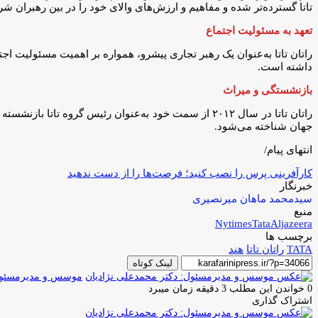
تاتا گسترده‌تر شده و مفاهیم و ارزش‌های والای خود را در بین رهبران شرک
تعهد به مسئولیت اجتماع
راتان تاتا به‌عنوان یک رهبر تجاری پیشرو، همواره بر اهمیت مسئولیت اج
داشته است.
بازنشستگی و میراث
راتان تاتا در سال ۲۰۱۲ از سمت خود به‌عنوان رئیس گروه 
جهان شناخته می‌شود.
انتهای پیام/
کارآفرینی پرس را نصب کنید؛ فرصت‌ها را از دست ندهید
خبرنگار
سیدمحمد ماهان میرنصیری
منبع
Nytimes
Tata
Aljazeera
برچسب ها
TATA
راتان تاتا
هند
لینک کوتاه
موسس و مدیرمسئول:
0
خواندن این مطلب 3 دقیقه زمان میبرد
اشتراک گذاری
چاپ
فیس
توئیتر
واتس
تلگرام
لینکدین
اشتراک