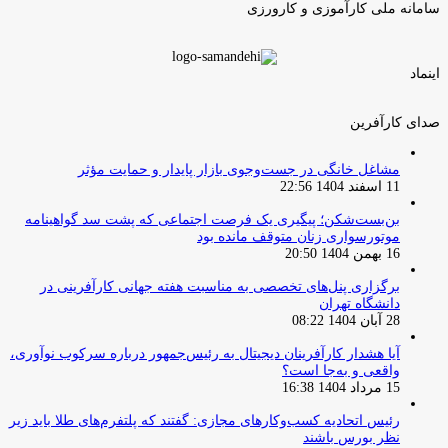
سامانه ملی کارآموزی و کارورزی
اینماد
صدای کارآفرین
مشاغل خانگی در جست‌وجوی بازار پایدار و حمایت مؤثر
11 اسفند 1404 22:56
بن‌بست‌شکن؛ پیگیری یک فرصت اجتماعی که پشت سد گواهینامه
موتورسواری زنان متوقف مانده بود
16 بهمن 1404 20:50
برگزاری پنل‌های تخصصی به مناسبت هفته جهانی کارآفرینی در
دانشگاه تهران
28 آبان 1404 08:22
آیا هشدار کارآفرینان دیجیتال به رئیس‌جمهور درباره سرکوب نوآوری،
واقعی و به‌جا است؟
15 مرداد 1404 16:38
‏رئیس اتحادیه کسب‌وکارهای مجازی: گفتند که پلتفرم‌های طلا باید زیر
نظر بورس باشند