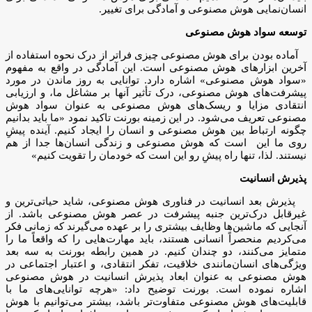
انسان‌نمایی هوش مصنوعی و آمادگی برای تغییر.
توسعه سواد هوش مصنوعی
آماده بودن برای هوش مصنوعی چیزی فراتر از درک نحوه استفاده از
آخرین ابزارهای هوش مصنوعی است. این آمادگی در واقع به مفهوم
«سواد هوش مصنوعی» اشاره دارد. توانایی به روز ماندن در مورد
پیشرفت‌های هوش مصنوعی، درک تأثیر آنها بر مشاغل ما، و ارزیابی
انتقادی مزایا و ریسک‌های هوش مصنوعی به عنوان سواد هوش
مصنوعی تعریف می‌شود. در این زمینه بورنت تاکید نمود «ما باید بدانیم
چگونه ارتباط بین هوش مصنوعی و انسان را ایجاد کنیم. آینده پیشِ
روی ما این است که هوش مصنوعی و زندگی انسان‌ها جدا از هم
نیستند. لذا، تنها راه پیشِ رو این است که خودمان را تقویت کنیم»
پذیرش انسانیت
پذیرش بعد انسانیت در فناوری هوش مصنوعی، شاید حیاتی‌ترین و
غیرقابل درک‌ترین جنبه پیشرفت در عصر هوش مصنوعی باشد. از
آنجایی که ماشین‌ها وظایف بیشتری را بر عهده می‌گیرند که زمانی فکر
می‌کردیم منحصراً انسانی هستند، باید مهارت‌هایی را که واقعاً ما را
متمایز می‌کنند، دو چندان کنیم. در همین رابطه بورنت به سه بعد
ویژگی‌های انسان‌مانندی خلاقیت، تفکر انتقادی، و اعتبار اجتماعی در
هوش مصنوعی به عنوان ابعاد پذیرش انسانیت در هوش مصنوعی
اشاره نموده است. بورنت توضیح داد: «هرچه توانایی‌های ما با
قابلیت‌های هوش مصنوعی متفاوت‌تر باشد، بیشتر می‌توانیم با هوش