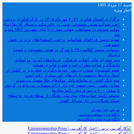
شنبه 17 مرداد 1405
اخبار ویژه
برگزاری المپیک فناوری ۲۰۲۶ مهرماه ۱۴۰۵ در پارک فناوری پردیس
رصد تحولات هوش مصنوعی بومی در خاورمیانه و شمال آفریقا (منا)
مهلت ثبت‌نام در مسابقات جهانی مهارت تا پایان شهریور 1405 تمدید
شد
تمدید دومین فراخوان شناسایی و جذب استعدادهای برتر در بخش
خصوصی
رونمایی پوستر الکامپ ۲۹ با تمرکز بر هوش مصنوعی و امنیت
دیجیتال
دبیر شورای عالی انقلاب فرهنگی: فرماندهان امروز ما اساتید
دانشگاه و صاحب‌نظران حوزه علم و فناوری هستند
عضو کمیسیون مشاوران نصر: سرمایه‌گذاری خطرپذیر در کشور از
استارت‌آپ‌ها به‌سمت دارایی‌های کم‌ریسک‌تر رفته است
سه بانک کشور به سامانه ناظر سکوهای طلا متصل می‌شوند
معاون علمی رئیس‌جمهور خبر داد: ارائه تسهیلات سرمایه در گردش
تا سقف ۱۰۰ درصد فروش دانش‌بنیان‌ها
توسعه دامنه حمایت‌های بنیاد ملی نخبگان از سطح فردی به سطح
شبکه نخبگانی در حل مسائل کشور
شرکت چترا محرک
پایگاه خبری موفقیت‌شناسی
پایگاه خبری موتورسیکلت‌نیوز