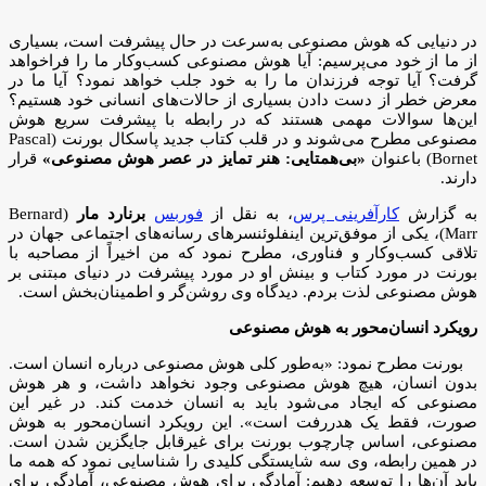
در دنیایی که هوش مصنوعی به‌سرعت در حال پیشرفت است، بسیاری
از ما از خود می‌پرسیم: آیا هوش مصنوعی کسب‌و‌کار ما را فراخواهد
گرفت؟ آیا توجه فرزندان ما را به خود جلب خواهد نمود؟ آیا ما در
معرض خطر از دست دادن بسیاری از حالات‌های انسانی خود هستیم؟
این‌ها سوالات مهمی هستند که در رابطه با پیشرفت سریع هوش
مصنوعی مطرح می‌شوند و در قلب کتاب جدید پاسکال بورنت (Pascal
Bornet) باعنوان
«بی‌همتایی: هنر تمایز در عصر هوش مصنوعی»
قرار
دارند.
به گزارش
کارآفرینی پرس
، به نقل از
فوربس
برنارد مار
(Bernard
Marr)، یکی از موفق‌ترین اینفلوئنسرهای رسانه‌های اجتماعی جهان در
تلاقی کسب‌و‌کار و فناوری، مطرح نمود که من اخیراً از مصاحبه با
بورنت در مورد کتاب و بینش او در مورد پیشرفت در دنیای مبتنی بر
هوش مصنوعی لذت بردم. دیدگاه وی روشن‌گر و اطمینان‌بخش است.
رویکرد انسان‌محور به هوش مصنوعی
بورنت مطرح نمود: «به‌طور کلی هوش مصنوعی درباره انسان است.
بدون انسان، هیچ هوش مصنوعی وجود نخواهد داشت، و هر هوش
مصنوعی که ایجاد می‌شود باید به انسان خدمت کند. در غیر این
صورت، فقط یک هدررفت است». این رویکرد انسان‌محور به هوش
مصنوعی، اساس چارچوب بورنت برای غیرقابل جایگزین شدن است.
در همین رابطه، وی سه شایستگی کلیدی را شناسایی نمود که همه ما
باید آن‌ها را توسعه دهیم: آمادگی برای هوش مصنوعی، آمادگی برای