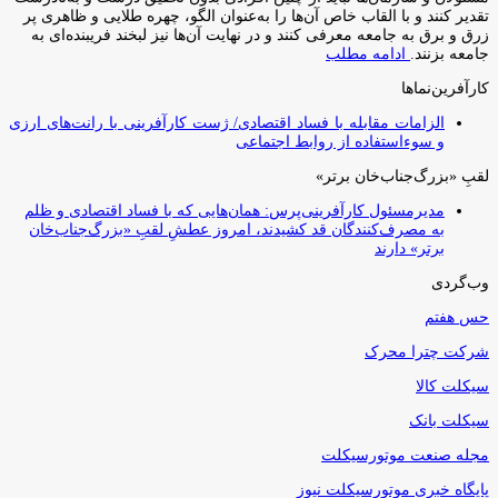
تقدیر کنند و با القاب خاص آ‌ن‌ها را به‌عنوان الگو، چهره طلایی و ظاهری پر
زرق و برق به جامعه معرفی کنند و در نهایت آن‌ها نیز لبخند فریبنده‌ای به
جامعه بزنند.
ادامه مطلب
کارآفرین‌نماها
الزامات مقابله با فساد اقتصادی/ ژست کارآفرینی با رانت‌های ارزی
و سوءاستفاده از روابط اجتماعی
لقبِ «بزرگ‌جناب‌خان برتر»
مدیرمسئول کارآفرینی‌پرس: همان‌هایی که با فساد اقتصادی و ظلم
به مصرف‌کنندگان قد کشیدند، امروز عطشِ لقبِ «بزرگ‌جناب‌خان
برتر» دارند
وب‌گردی
حس هفتم
شرکت چترا محرک
سیکلت کالا
سیکلت بانک
مجله صنعت موتورسیکلت
پایگاه خبری موتورسیکلت نیوز