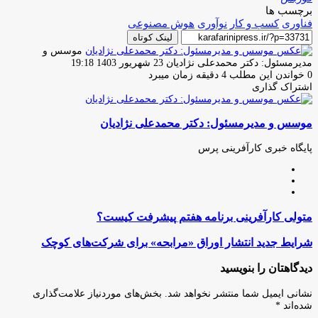
برچسب ها
فناوری
کسب و کار
نوآوری
هوش مصنوعی
لینک کوتاه
موسس و
ارسال
مدیرمسئول: دکتر محمدعلی نژادیان
23 شهریور 1403 19:18
ایمیل
0
خواندن این مطلب 4 دقیقه زمان میبرد
اشتراک گذاری
چاپ
فیس
توئیتر
واتس
تلگرام
لینکدین
اشتراک
(X)
آپ
بوک
گذاری
موسس و مدیرمسئول: دکتر محمدعلی نژادیان
از
طریق
ایمیل
پایگاه خبری کارآفرینی پرس
وبسایت
لینکدین
اینستاگرام
متولی
متولی کارآفرینی برنامه هفتم پیشرفت کیست؟
کارآفرینی
برنامه
شرایط
شرایط جدید انتشار اوراق «مرابحه» برای شرکت‌های کوچک
هفتم
جدید
پیشرفت
انتشار
دیدگاهتان را بنویسید
کیست؟
اوراق
«مرابحه»
نشانی ایمیل شما منتشر نخواهد شد.
بخش‌های موردنیاز علامت‌گذاری
برای
شده‌اند
*
شرکت‌های