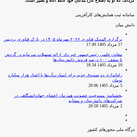
گرداند، که او به (صلاح کار) بندگان خود کاملا آگاه و بصیر است.
سامانه ثبت همایش‌های کارآفرینی
دانش‌ بنیان‌
برگزاری المپیک فناوری ۲۰۲۶ مهرماه ۱۴۰۵ در پارک فناوری پردیس
17 مرداد 1405 17:49
معاون علمی رئیس‌جمهور خبر داد: ارائه تسهیلات سرمایه در گردش
تا سقف ۱۰۰ درصد فروش دانش‌بنیان‌ها
10 مرداد 1405 18:34
راه‌اندازی دو صندوق جدید برای استارت‌آپ‌ها با اعتبار هزار میلیارد
تومان
5 مرداد 1405 20:06
بخشنامه: ممنوعیت عضویت همزمان اعضای جهاددانشگاهی در
شرکت‌های دانش‌بنیان و مشابه
2 مرداد 1405 20:58
صفحه
صفحه
قبلی
بعدی
درگاه ملی مجوزهای کشور