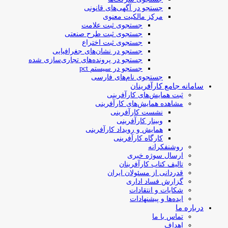
جستجو در آگهی‌های قانونی
مرکز مالکیت معنوی
جستجوی ثبت علامت
جستجوی ثبت طرح صنعتی
جستجوی ثبت اختراع
جستجو در نشان‌های جغرافیایی
جستجو در پرونده‌های تجاری‌سازی شده
جستجو در سیستم pct
جستجوی نام‌های فارسی
سامانه جامع کارآفرینان
ثبت همایش‌های کارآفرینی
مشاهده همایش‌های کارآفرینی
نشست کارآفرینی
وبینار کارآفرینی
همایش و رویداد کارآفرینی
کارگاه کارآفرینی
روشنفکرانه
ارسال سوژه‌ خبری
تالیف کتاب کارآفرینان
قدردانی از مسئولان ایران
گزارش فساد اداری
شکایات و انتقادات
ایده‌ها و پیشنهادات
درباره ما
تماس با ما
اهداف