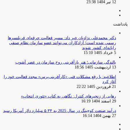
12 تیر 1404 23:38
صفحه
صفحه
قبلی
بعدی
یادداشت
دکتر محمدعلی نژادیان خبر داد: مسیر فعالیت حرفه‌ای فریلنسرها
رسمی شده است/ آزادکاران می‌توانند عضو سازمان نظام صنفی
رایانه‌ای کشور شوند
5 خرداد 1405 15:10
بالندگی سازمانی؛ هنر بازآفرینی روح سازمان در عصر آشوب
13 اردیبهشت 1405 18:56
اطلاعیه: با رفع مشکلات فنی «کارآفرینی‌پرس» مجدد فعالیت خود را
آغاز کرد
21 فروردین 1405 22:22
رهایی از زنجیرهای کنترل: نگاهی به کتاب «تئوری انتخاب»
29 اسفند 1404 16:19
درآمد صنعت کوچینگ در سال 2025 به ۵.۳۴ میلیارد دلار آمریکا رسید
27 بهمن 1404 16:14
صفحه
صفحه
قبلی