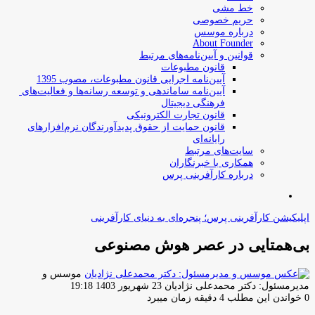
خط مشی
حریم خصوصی
درباره موسس
About Founder
قوانین و آیین‌نامه‌های مرتبط
‌قانون مطبوعات
آیین‌نامه اجرایی قانون مطبوعات، مصوب 1395
آیین‌نامه سامان­دهی و توسعه رسانه­‌ها و فعالیت‌­های
فرهنگی دیجیتال
قانون تجارت الکترونیکی
قانون حمایت از حقوق پدیدآورندگان نرم‌افزارهای
رایانه‌ای
سایت‌های مرتبط
همکاری با خبرنگاران
درباره کارآفرینی پرس
جستجو
برای
اپلیکیشن کارآفرینی پرس؛ پنجره‌ای به دنیای کارآفرینی
بی‌همتایی در عصر هوش مصنوعی
موسس و
ارسال
مدیرمسئول: دکتر محمدعلی نژادیان
23 شهریور 1403 19:18
ایمیل
0
خواندن این مطلب 4 دقیقه زمان میبرد