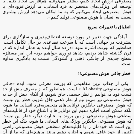
مصنوعی ارزش ایجاد کنیم، بیشتر می‌توانیم هم‌افزایی ایجاد کنیم. با
توسعه این ویژگی‌های منحصر به فرد انسانی، ما ارزش‌افزوده‌ای با
هوش مصنوعی ایجاد می‌کنیم که به ما امکان می‌دهد ارزش بیشتری
نسبت به انسان یا هوش مصنوعی تولید کنیم».
انطباق با تغییرات سریع
آمادگی جهت تغییر در مورد توسعه انعطاف‌پذیری و سازگاری برای
پیشرفت در جهانی است که با سرعت تصاعدی در حال تکامل است.
همانطور که بورنت اشاره نمود «در ده سال آینده به همان اندازه که در
قرن گذشته شاهد بودیم، شاهد نوآوری خواهیم بود» این امر مستلزم
سطح جدیدی از چابکی ذهنی و گشودگی نسبت به یادگیری مداوم
است.
خطر چاقی هوش مصنوعی!!
یکی از جذاب ترین مفاهیمی که بورنت معرفی نمود، ایده «چاقی
هوش مصنوعی AI obesity » است. همانطور که از مصرف بیش از حد
فست فود می‌توانیم از نظر جسمی چاق شویم، از اتکای بیش از حد به
هوش مصنوعی نیز می‌توانیم از نظر ذهنی چاق شویم. خطر این نیست
که هوش مصنوعی جایگزین توانایی‌های منحصربه‌فرد انسانی ما شود،
بلکه ممکن است اجازه دهیم این توانایی‌ها با اشباع خود از قابلیت‌های
سطحی هوش مصنوعی از بین بروند. به عبارت دیگر، خطر این نیست
که هوش مصنوعی جایگزین ویژگی‌های انسانی ما شود، بلکه این خطر
این است که خودمان را با قابلیت‌های سطحی هوش مصنوعی راضی
کنیم، از خود غافل شویم و اجازه دهیم مانند ماهیچه‌ای که ما از آن