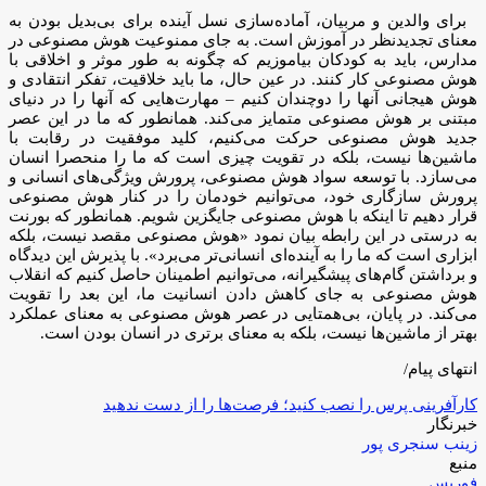
برای والدین و مربیان، آماده‌سازی نسل آینده برای بی‌بدیل بودن به
معنای تجدیدنظر در آموزش است. به جای ممنوعیت هوش مصنوعی در
مدارس، باید به کودکان بیاموزیم که چگونه به طور موثر و اخلاقی با
هوش مصنوعی کار کنند. در عین حال، ما باید خلاقیت، تفکر انتقادی و
هوش هیجانی آنها را دوچندان کنیم – مهارت‌هایی که آنها را در دنیای
مبتنی بر هوش مصنوعی متمایز می‌کند. همانطور که ما در این عصر
جدید هوش مصنوعی حرکت می‌کنیم، کلید موفقیت در رقابت با
ماشین‌ها نیست، بلکه در تقویت چیزی است که ما را منحصرا انسان
می‌سازد. با توسعه سواد هوش مصنوعی، پرورش ویژگی‌های انسانی و
پرورش سازگاری خود، می‌توانیم خودمان را در کنار هوش مصنوعی
قرار دهیم تا اینکه با هوش مصنوعی جایگزین شویم. همانطور که بورنت
به درستی در این رابطه بیان نمود «هوش مصنوعی مقصد نیست، بلکه
ابزاری است که ما را به آینده‌ای انسانی‌تر می‌برد». با پذیرش این دیدگاه
و برداشتن گام‌های پیشگیرانه، می‌توانیم اطمینان حاصل کنیم که انقلاب
هوش مصنوعی به جای کاهش دادن انسانیت ما، این بعد را تقویت
می‌کند. در پایان، بی‌همتایی در عصر هوش مصنوعی به معنای عملکرد
بهتر از ماشین‌ها نیست، بلکه به معنای برتری در انسان بودن است.
انتهای پیام/
کارآفرینی پرس را نصب کنید؛ فرصت‌ها را از دست ندهید
خبرنگار
زینب سنجری پور
منبع
فوربس