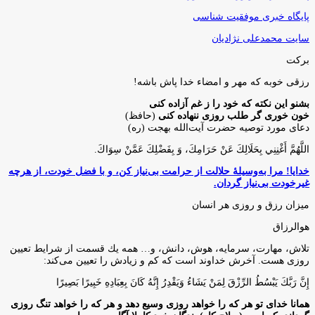
پایگاه خبری موفقیت شناسی
سایت محمدعلی نژادیان
برکت
رزقی خوبه كه مهر و امضاء خدا پاش باشه!
بشنو این نکته که خود را ز غم آزاده کنی
خون خوری گر طلب روزی ننهاده کنی
(حافظ)
دعای مورد توصیه حضرت آیت‌الله بهجت (ره)
اللَّهُمَّ أَغْنِنِي بِحَلَالِكَ عَنْ حَرَامِكَ، وَ بِفَضْلِكَ عَمَّنْ سِوَاكَ‏.
خدایا! مرا به‌وسیلۀ حلالت از حرامت بی‌نیاز کن، و با فضل خودت، از هرچه
غیرخودت بی‌نیاز گردان.
میزان رزق و روزی هر انسان
هوالرزاق
تلاش، مهارت، سرمايه، هوش، دانش، و… همه يك قسمت از شرايط تعيين
روزى هست. آخرش خداوند است كه كم و زيادش را تعيين مى‌كند:
إِنَّ رَبَّكَ يَبْسُطُ الرِّزْقَ لِمَنْ يَشَاءُ وَيَقْدِرُ إِنَّهُ كَانَ بِعِبَادِهِ خَبِيرًا بَصِيرًا
همانا خدای تو هر که را خواهد روزی وسیع دهد و هر که را خواهد تنگ روزی