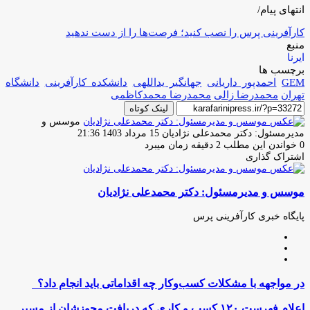
انتهای پیام/
کارآفرینی پرس را نصب کنید؛ فرصت‌ها را از دست ندهید
منبع
ایرنا
برچسب ها
GEM
احمدپور داریانی
جهانگیر یداللهی
دانشکده کارآفرینی
دانشگاه
تهران
محمدرضا زالی
محمدرضا محمدکاظمی
لینک کوتاه
موسس و
ارسال
مدیرمسئول: دکتر محمدعلی نژادیان
15 مرداد 1403 21:36
ایمیل
0
خواندن این مطلب 2 دقیقه زمان میبرد
اشتراک گذاری
چاپ
فیس
توئیتر
واتس
تلگرام
لینکدین
اشتراک
(X)
آپ
بوک
گذاری
موسس و مدیرمسئول: دکتر محمدعلی نژادیان
از
طریق
ایمیل
پایگاه خبری کارآفرینی پرس
وبسایت
لینکدین
اینستاگرام
در
در مواجهه با مشکلات کسب‌وکار چه اقداماتی باید انجام داد؟
مواجهه
با
اعلام
اعلام فهرست ۱۲۰ کسب و کاری که دریافت مجوزشان از مسیر