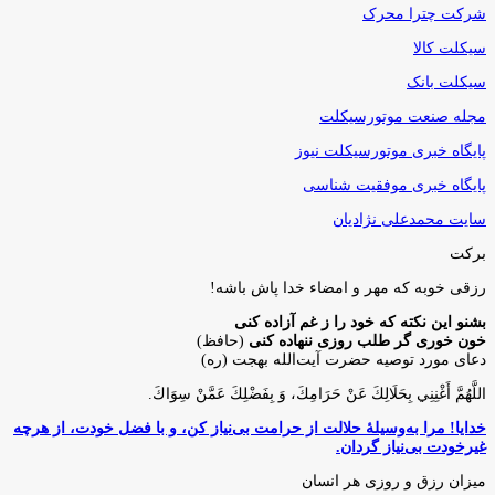
شرکت چترا محرک
سیکلت کالا
سیکلت بانک
مجله صنعت موتورسیکلت
پایگاه خبری موتورسیکلت نیوز
پایگاه خبری موفقیت شناسی
سایت محمدعلی نژادیان
برکت
رزقی خوبه كه مهر و امضاء خدا پاش باشه!
بشنو این نکته که خود را ز غم آزاده کنی
خون خوری گر طلب روزی ننهاده کنی
(حافظ)
دعای مورد توصیه حضرت آیت‌الله بهجت (ره)
اللَّهُمَّ أَغْنِنِي بِحَلَالِكَ عَنْ حَرَامِكَ، وَ بِفَضْلِكَ عَمَّنْ سِوَاكَ‏.
خدایا! مرا به‌وسیلۀ حلالت از حرامت بی‌نیاز کن، و با فضل خودت، از هرچه
غیرخودت بی‌نیاز گردان.
میزان رزق و روزی هر انسان