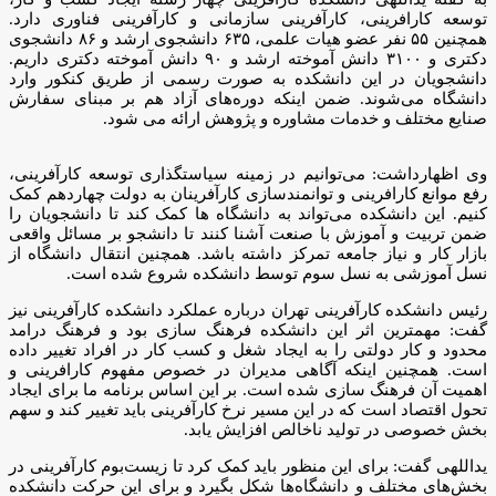
توسعه کارافرینی، کارآفرینی سازمانی و کارآفرینی فناوری دارد.
همچنین ۵۵ نفر عضو هیات علمی، ۶۳۵ دانشجوی ارشد و ۸۶ دانشجوی
دکتری و ۳۱۰۰ دانش آموخته ارشد و ۹۰ دانش آموخته دکتری داریم.
دانشجویان در این دانشکده به صورت رسمی از طریق کنکور وارد
دانشگاه می‌شوند. ضمن اینکه دوره‌های آزاد هم بر مبنای سفارش
صنایع مختلف و خدمات مشاوره و پژوهش ارائه می شود.
وی اظهارداشت: می‌توانیم در زمینه سیاستگذاری توسعه کارآفرینی،
رفع موانع کارافرینی و توانمندسازی کارآفرینان به دولت چهاردهم کمک
کنیم. این دانشکده می‌تواند به دانشگاه ها کمک کند تا دانشجویان را
ضمن تربیت و آموزش با صنعت آشنا کنند تا دانشجو بر مسائل واقعی
بازار کار و نیاز جامعه تمرکز داشته باشد. همچنین انتقال دانشگاه از
نسل آموزشی به نسل سوم توسط دانشکده شروع شده است.
رئیس دانشکده کارآفرینی تهران درباره عملکرد دانشکده کارآفرینی نیز
گفت: مهمترین اثر این دانشکده فرهنگ سازی بود و فرهنگ درامد
محدود و کار دولتی را به ایجاد شغل و کسب کار در افراد تغییر داده
است. همچنین اینکه آگاهی مدیران در خصوص مفهوم کارافرینی و
اهمیت آن فرهنگ سازی شده است. بر این اساس برنامه ما برای ایجاد
تحول اقتصاد است که در این مسیر نرخ کارآفرینی باید تغییر کند و سهم
بخش خصوصی در تولید ناخالص افزایش یابد.
یداللهی گفت: برای این منظور باید کمک کرد تا زیست‌بوم کارآفرینی در
بخش‌های مختلف و دانشگاه‌ها شکل بگیرد و برای این حرکت دانشکده