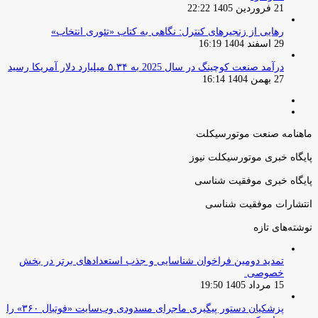
21 فروردین 1405 22:22
رهایی از زنجیرهای کنترل: نگاهی به کتاب «تئوری انتخاب»
29 اسفند 1404 16:19
درآمد صنعت کوچینگ در سال 2025 به ۵.۳۴ میلیارد دلار آمریکا رسید
27 بهمن 1404 16:14
صفحه
صفحه
قبلی
بعدی
ماهنامه صنعت موتورسیکلت
پایگاه خبری موتورسیکلت نیوز
پایگاه خبری موفقیت شناسی
انتشارات موفقیت شناسی
نوشته‌های تازه
تمدید دومین فراخوان شناسایی و جذب استعدادهای برتر در بخش
خصوصی
15 مرداد 1405 19:50
پزشکیان دستور پیگیری ماجرای مسدودی وب‌سایت «فوتبال ۳۶۰» را