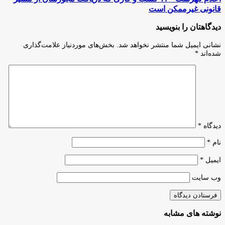
مشکلات
فهرست
قانونی غیرممکن است
کسب‌وکار
۱۲۰
چه
کسب
دیدگاهتان را بنویسید
اقداماتی
و
باید
کاری
نشانی ایمیل شما منتشر نخواهد شد.
بخش‌های موردنیاز علامت‌گذاری
انجام
که
شده‌اند
*
داد؟
دریافت
مجوزشان
از
مسیر
قانونی
غیرممکن
است
دیدگاه
*
نام
*
ایمیل
*
وب‌ سایت
نوشته های مشابه