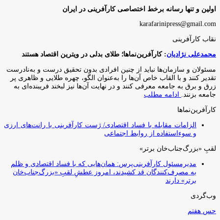
اولین و تنها رسانه برخط اختصاصی کارآفرینی در ایران
karafarinipress@gmail.com
نقاب کارآفرینی
محمدعلی نژادیان
: کارآفرین‌نماها؛ طلای بدلی در ویترین اقتصاد هستند
مسئولان و سازمان‌ها نباید از چنین افرادی بدون تحقیق درست و به‌نادرست
تقدیر کنند و با القاب خاص آ‌ن‌ها را به‌عنوان الگو، چهره طلایی و ظاهری پر
زرق و برق به جامعه معرفی کنند و در نهایت آن‌ها نیز لبخند فریبنده‌ای به
جامعه بزنند.
ادامه مطلب
کارآفرین‌نماها
الزامات مقابله با فساد اقتصادی/ ژست کارآفرینی با رانت‌های ارزی
و سوءاستفاده از روابط اجتماعی
لقبِ «بزرگ‌جناب‌خان برتر»
مدیرمسئول کارآفرینی‌پرس: همان‌هایی که با فساد اقتصادی و ظلم
به مصرف‌کنندگان قد کشیدند، امروز عطشِ لقبِ «بزرگ‌جناب‌خان
برتر» دارند
وب‌گردی
حس هفتم