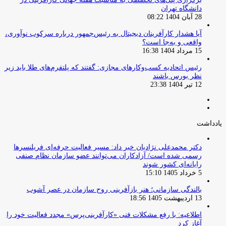
دانشگاه تهران
28 آبان 1404 08:22
آیا هشدار کارآفرینان دیجیتال به رئیس‌جمهور درباره سرکوب نوآوری،
واقعی و به‌جا است؟
15 مرداد 1404 16:38
‏رئیس اتحادیه کسب‌وکارهای مجازی: گفتند که پلتفرم‌های طلا باید زیر
نظر بورس باشند
12 تیر 1404 23:38
صفحه
صفحه
قبلی
بعدی
یادداشت
دکتر محمدعلی نژادیان خبر داد: مسیر فعالیت حرفه‌ای فریلنسرها
رسمی شده است/ آزادکاران می‌توانند عضو سازمان نظام صنفی
رایانه‌ای کشور شوند
5 خرداد 1405 15:10
بالندگی سازمانی؛ هنر بازآفرینی روح سازمان در عصر آشوب
13 اردیبهشت 1405 18:56
اطلاعیه: با رفع مشکلات فنی «کارآفرینی‌پرس» مجدد فعالیت خود را
آغاز کرد