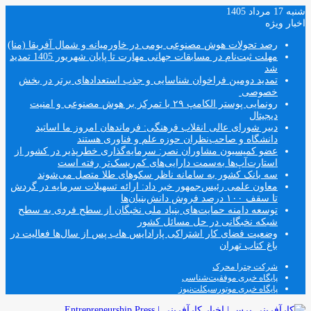
شنبه 17 مرداد 1405
اخبار ویژه
رصد تحولات هوش مصنوعی بومی در خاورمیانه و شمال آفریقا (منا)
مهلت ثبت‌نام در مسابقات جهانی مهارت تا پایان شهریور 1405 تمدید
شد
تمدید دومین فراخوان شناسایی و جذب استعدادهای برتر در بخش
خصوصی
رونمایی پوستر الکامپ ۲۹ با تمرکز بر هوش مصنوعی و امنیت
دیجیتال
دبیر شورای عالی انقلاب فرهنگی: فرماندهان امروز ما اساتید
دانشگاه و صاحب‌نظران حوزه علم و فناوری هستند
عضو کمیسیون مشاوران نصر: سرمایه‌گذاری خطرپذیر در کشور از
استارت‌آپ‌ها به‌سمت دارایی‌های کم‌ریسک‌تر رفته است
سه بانک کشور به سامانه ناظر سکوهای طلا متصل می‌شوند
معاون علمی رئیس‌جمهور خبر داد: ارائه تسهیلات سرمایه در گردش
تا سقف ۱۰۰ درصد فروش دانش‌بنیان‌ها
توسعه دامنه حمایت‌های بنیاد ملی نخبگان از سطح فردی به سطح
شبکه نخبگانی در حل مسائل کشور
وضعیت فضای کار اشتراکی پارادایس هاب پس از سال‌ها فعالیت در
باغ کتاب تهران
شرکت چترا محرک
پایگاه خبری موفقیت‌شناسی
پایگاه خبری موتورسیکلت‌نیوز