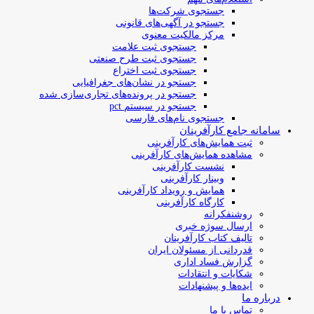
جستجوی شرکت‌ها
جستجو در آگهی‌های قانونی
مرکز مالکیت معنوی
جستجوی ثبت علامت
جستجوی ثبت طرح صنعتی
جستجوی ثبت اختراع
جستجو در نشان‌های جغرافیایی
جستجو در پرونده‌های تجاری‌سازی شده
جستجو در سیستم pct
جستجوی نام‌های فارسی
سامانه جامع کارآفرینان
ثبت همایش‌های کارآفرینی
مشاهده همایش‌های کارآفرینی
نشست کارآفرینی
وبینار کارآفرینی
همایش و رویداد کارآفرینی
کارگاه کارآفرینی
روشنفکرانه
ارسال سوژه‌ خبری
تالیف کتاب کارآفرینان
قدردانی از مسئولان ایران
گزارش فساد اداری
شکایات و انتقادات
ایده‌ها و پیشنهادات
درباره ما
تماس با ما