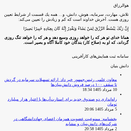
هوالرزاق
تلاش، مهارت، سرمايه، هوش، دانش، و… همه يك قسمت از شرايط تعيين
روزى هست. آخرش خداوند است كه كم و زيادش را تعيين مى‌كند:
إِنَّ رَبَّكَ يَبْسُطُ الرِّزْقَ لِمَنْ يَشَاءُ وَيَقْدِرُ إِنَّهُ كَانَ بِعِبَادِهِ خَبِيرًا بَصِيرًا
همانا خدای تو هر که را خواهد روزی وسیع دهد و هر که را خواهد تنگ روزی
گرداند، که او به (صلاح کار) بندگان خود کاملا آگاه و بصیر است.
سامانه ثبت همایش‌های کارآفرینی
دانش‌ بنیان‌
معاون علمی رئیس‌جمهور خبر داد: ارائه تسهیلات سرمایه در گردش
تا سقف ۱۰۰ درصد فروش دانش‌بنیان‌ها
10 مرداد 1405 18:34
راه‌اندازی دو صندوق جدید برای استارت‌آپ‌ها با اعتبار هزار میلیارد
تومان
5 مرداد 1405 20:06
بخشنامه: ممنوعیت عضویت همزمان اعضای جهاددانشگاهی در
شرکت‌های دانش‌بنیان و مشابه
2 مرداد 1405 20:58