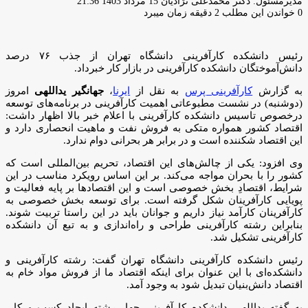
ارسال
مدیرمسئول: دکتر محمدعلی نژادیان
15 مرداد 1403 21:36
ایمیل
0
خواندن این مطلب 2 دقیقه زمان میبرد
رئیس دانشکده کارآفرینی دانشگاه تهران از جذب ۷۶ درصد
دانش‌آموختگان دانشکده کارآفرینی در بازار کار خبرداد.
به گزارش
کارآفرینی پرس
به نقل از
ایرنا
،
جهانگیر یداللهی
امروز
(دوشنبه) در نشست مطبوعاتی اهمیت کارآفرینی در برنامه‌های توسعه
درخصوص تاسیس دانشکده کارآفرینی با اعلام خبر بالا اظهار داشت:
اقتصاد کشور همواره متکی به فروش نفت و ماهیت انحصاری دارد و
این اقتصاد شکننده است و در برابر هر بحرانی دوام ندارد.
وی افزود: یکی از چالش‌های این اقتصاد، تحریم بین‌المللی است که
کشور را با بحران مواجه می‌کند. بر این اساس رویکرد مناسب در این
شرایط، اقتصادِ بخش خصوصی است و این اقتصادها بر پایه فعالیت و
پویایی کارآفرینان شکل گرفته است. برای توسعه بخش خصوصی به
کارآفرینان کارآمد نیاز داریم و جوانان باید در این راستا تربیت شوند.
بنابراین رشته کارآفرینی طراحی و راه‌اندازی و به تبع آن دانشکده
کارآفرینی تشکیل شد.
رئیس دانشکده کارآفرینی دانشگاه تهران گفت: رشته کارآفرینی و
دانشکده‌ای با این عنوان برای اینکه اقتصاد ما از فروش مواد خام به
اقتصاد دانش‌بنیان تبدیل شود به وجود آمد.
به گفته یداللهی دانشکده کارآفرینی چهار رشته ایجاد کسب و کار،