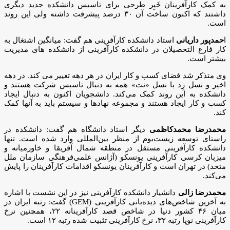
به کمک کارآفرینان خَیِر طرحی برای تاسیس دانشکده جدید دیگری
داشتند که اکنون ساخت آن ۳۰ درصد پیشرفت داشته ولی این روند
است.
ا
حمدپور داریانی
استاد دانشکده کارآفرینی هم گفت: میانگین اشتغال به
کار فارغ التحصیلان در دانشکده کارآفرینی از دانشکده های مدیریت
بیشتر است.
وی متذکر شد فضای کسب و کار ایران در هر دهه تغییر می کند. در دهه
اخیر و نسل زِد یا نسل «نت» همه به دنبال تاسیس شرکت هستند و
دانشکده به این روند کمک می‌کند. دانشجویان اکنون به دنبال ایجاد
کسب و کار ایجاد هستند و مجموعه نهادها و سیستم باید به آنها کمک
کند.
محمدرضا محمدکاظمی
دیگر استاد دانشگاه هم گفت: دانشکده در
راستای توسعه زیست‌بوم از منظر بین‌المللی وارد شده است. تنها
دانشکده کارآفرینی مستقل در منطقه شمال آفریقا و خاورمیانه و
میزبان کرسی کارآفرینی یونسکو (آژانس علمی‌فرهنگی سازمان ملل
متحد) در تهران است و کارآفرینان یونسکو اقدامات کارآفرینان را پایش
می‌کند.
محمدرضا زالی
دانشیار دانشکده کارآفرینی نیز در این نشست با اشاره
به آخرین شاخص‌های دیده‌بانی کارآفرینی (GEM) گفت: رتبه ایران در
میان ۴۶ کشور دنیا در شاخص قصد کارآفرینانه ۲۲، همچنین نرخ
کارآفرینی نوپا رتبه ۳۲، نرخ کارآفرینی تثبیت شده رتبه ۱۲ است.