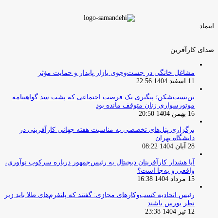
اینماد
صدای کارآفرین
مشاغل خانگی در جست‌وجوی بازار پایدار و حمایت مؤثر
11 اسفند 1404 22:56
بن‌بست‌شکن؛ پیگیری یک فرصت اجتماعی که پشت سد گواهینامه
موتورسواری زنان متوقف مانده بود
16 بهمن 1404 20:50
برگزاری پنل‌های تخصصی به مناسبت هفته جهانی کارآفرینی در
دانشگاه تهران
28 آبان 1404 08:22
آیا هشدار کارآفرینان دیجیتال به رئیس‌جمهور درباره سرکوب نوآوری،
واقعی و به‌جا است؟
15 مرداد 1404 16:38
‏رئیس اتحادیه کسب‌وکارهای مجازی: گفتند که پلتفرم‌های طلا باید زیر
نظر بورس باشند
12 تیر 1404 23:38