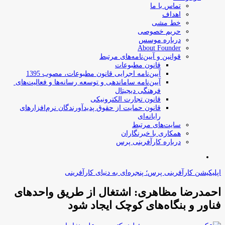
تماس با ما
اهداف
خط مشی
حریم خصوصی
درباره موسس
About Founder
قوانین و آیین‌نامه‌های مرتبط
‌قانون مطبوعات
آیین‌نامه اجرایی قانون مطبوعات، مصوب 1395
آیین‌نامه سامان­دهی و توسعه رسانه­‌ها و فعالیت‌­های
فرهنگی دیجیتال
قانون تجارت الکترونیکی
قانون حمایت از حقوق پدیدآورندگان نرم‌افزارهای
رایانه‌ای
سایت‌های مرتبط
همکاری با خبرنگاران
درباره کارآفرینی پرس
جستجو
برای
اپلیکیشن کارآفرینی پرس؛ پنجره‌ای به دنیای کارآفرینی
احمدرضا مظاهری: اشتغال از طریق واحدهای
فناور و بنگاه‌های کوچک ایجاد شود