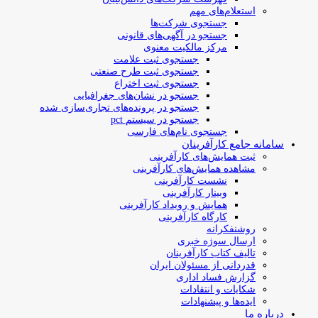
استعلام‌های مهم
جستجوی شرکت‌ها
جستجو در آگهی‌های قانونی
مرکز مالکیت معنوی
جستجوی ثبت علامت
جستجوی ثبت طرح صنعتی
جستجوی ثبت اختراع
جستجو در نشان‌های جغرافیایی
جستجو در پرونده‌های تجاری‌سازی شده
جستجو در سیستم pct
جستجوی نام‌های فارسی
سامانه جامع کارآفرینان
ثبت همایش‌های کارآفرینی
مشاهده همایش‌های کارآفرینی
نشست کارآفرینی
وبینار کارآفرینی
همایش و رویداد کارآفرینی
کارگاه کارآفرینی
روشنفکرانه
ارسال سوژه‌ خبری
تالیف کتاب کارآفرینان
قدردانی از مسئولان ایران
گزارش فساد اداری
شکایات و انتقادات
ایده‌ها و پیشنهادات
درباره ما