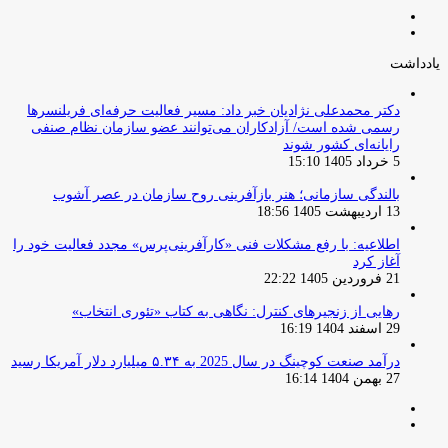
صفحه
صفحه
قبلی
بعدی
یادداشت
دکتر محمدعلی نژادیان خبر داد: مسیر فعالیت حرفه‌ای فریلنسرها
رسمی شده است/ آزادکاران می‌توانند عضو سازمان نظام صنفی
رایانه‌ای کشور شوند
5 خرداد 1405 15:10
بالندگی سازمانی؛ هنر بازآفرینی روح سازمان در عصر آشوب
13 اردیبهشت 1405 18:56
اطلاعیه: با رفع مشکلات فنی «کارآفرینی‌پرس» مجدد فعالیت خود را
آغاز کرد
21 فروردین 1405 22:22
رهایی از زنجیرهای کنترل: نگاهی به کتاب «تئوری انتخاب»
29 اسفند 1404 16:19
درآمد صنعت کوچینگ در سال 2025 به ۵.۳۴ میلیارد دلار آمریکا رسید
27 بهمن 1404 16:14
صفحه
صفحه
قبلی
بعدی