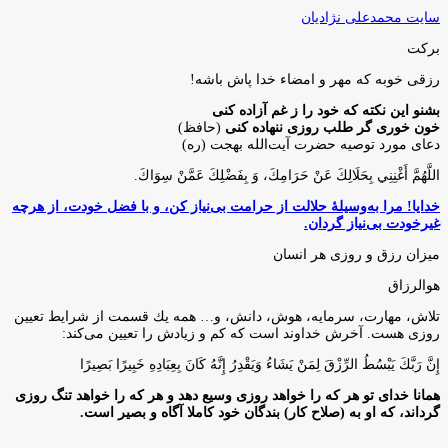
سایت محمدعلی نژادیان
برکت
رزقی خوبه كه مهر و امضاء خدا پاش باشه!
بشنو این نکته که خود را ز غم آزاده کنی
خون خوری گر طلب روزی ننهاده کنی
(حافظ)
دعای مورد توصیه حضرت آیت‌الله بهجت (ره)
اللَّهُمَّ أَغْنِنِي بِحَلَالِكَ عَنْ حَرَامِكَ، وَ بِفَضْلِكَ عَمَّنْ سِوَاكَ‏.
خدایا! مرا به‌وسیلۀ حلالت از حرامت بی‌نیاز کن، و با فضل خودت، از هرچه
غیرخودت بی‌نیاز گردان.
میزان رزق و روزی هر انسان
هوالرزاق
تلاش، مهارت، سرمايه، هوش، دانش، و… همه يك قسمت از شرايط تعيين
روزى هست. آخرش خداوند است كه كم و زيادش را تعيين مى‌كند:
إِنَّ رَبَّكَ يَبْسُطُ الرِّزْقَ لِمَنْ يَشَاءُ وَيَقْدِرُ إِنَّهُ كَانَ بِعِبَادِهِ خَبِيرًا بَصِيرًا
همانا خدای تو هر که را خواهد روزی وسیع دهد و هر که را خواهد تنگ روزی
گرداند، که او به (صلاح کار) بندگان خود کاملا آگاه و بصیر است.