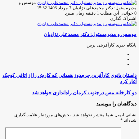
موسس و
ارسال
مدیرمسئول: دکتر محمدعلی نژادیان
7 مرداد 1403 15:32
ایمیل
0
خواندن این مطلب 1 دقیقه زمان میبرد
اشتراک گذاری
چاپ
فیس
توئیتر
واتس
تلگرام
لینکدین
اشتراک
(X)
آپ
بوک
گذاری
موسس و مدیرمسئول: دکتر محمدعلی نژادیان
از
طریق
ایمیل
پایگاه خبری کارآفرینی پرس
وبسایت
لینکدین
اینستاگرام
داستان
داستان بانوی کارآفرین چرم‌دوز همدانی که کارش را از اتاقی کوچک
بانوی
آغاز کرد
کارآفرین
چرم‌دوز
دو
دو کارخانه مس درجنوب کرمان راه‌اندازی خواهد شد
همدانی
کارخانه
که
مس
دیدگاهتان را بنویسید
کارش
درجنوب
را
کرمان
نشانی ایمیل شما منتشر نخواهد شد.
بخش‌های موردنیاز علامت‌گذاری
از
راه‌اندازی
شده‌اند
*
اتاقی
خواهد
کوچک
شد
آغاز
کرد