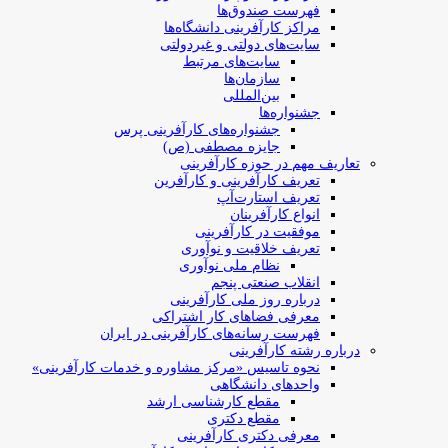
فهرست صندوق‌ها
مراکز کارآفرینی دانشگاه‌ها
سایت‌های دولتی و غیردولتی
سایت‌های مرتبط
سازمان‌ها
بین‌المللی
جشنواره‌ها
جشنواره‌های کارآفرینی‌ پرس
جایزه مصطفی (ص)
تعاریف مهم در حوزه کارآفرینی
تعریف کارآفرینی و کارآفرین
تعریف استارت‌آپ
انواع کارآفرینان
موفقیت در کارآفرینی
تعریف خلاقیت و نوآوری
نظام ملی نوآوری
انقلاب صنعتی پنجم
درباره روز ملی کارآفرینی
معرفی فضاهای کار اشتراکی
فهرست رسانه‌های کارآفرینی در ایران
درباره رشته کارآفرینی
نحوه تاسیس «مرکز مشاوره و خدمات کارآفرینی»
واحدهای دانشگاهی
مقطع کارشناسی ارشد
مقطع دکتری
معرفی دکتری کارآفرینی