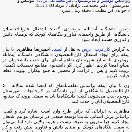
موسس و
ارسال
مدیرمسئول: دکتر محمدعلی نژادیان
7 مرداد 1403 15:32
ایمیل
0
خواندن این مطلب 1 دقیقه زمان میبرد
رئیس دانشگاه آیت‌الله بروجردی گفت: اشتغال فارغ‌التحصیلان
دانشگاهی از طریق واحدهای فناور و بنگاه‌های کوچک که برمبنای دانش
و فناوری هستند ایجاد شود.
به گزارش
کارآفرینی پرس
به نقل از
ایسنا
،
احمدرضا مظاهری
، با بیان
اینکه برای ایجاد اشتغال فارغ‌التحصیلان دانشگاهی دانشگاه آیت‌الله
بروجردی با صنایع شهرستان تفاهم‌نامه‌ای برای جذب دانشجویان در
صنایع امضا کردیم، اظهار کرد: اگر دانشجوی مقاطع تحصیلات تکمیلی
تربیت کنیم و پس از فراغت از تحصیل به جمع بیکاران بپیوندد قطعا
خیانت کردیم.
وی با بیان اینکه براساس تفاهم‌نامه‌ای که امضا شده سالانه ۵۰
فارغ‌التحصیل دانشگاهی از این دانشگاه در کارخانجات شهرستان
بروجرد جذب می‌شوند، گفت: دانشگاه‌ها باید به سمتی بروند که صنایع،
فارغ‌التحصیلان آنان را جذب کنند.
مظاهری به ایراداتی که براین طرح وارد است اشاره کرد و گفت:
براساس برش استانی شایدبا توسعه صنعتی در لرستان نتوانیم اشتغال
ایجاد کنیم چرا مقرون به صرفه نیست و هزینه بالایی دارد اما می‌توان
به سمت بنگاه‌های کوچک بر مبنای دانش و فناوری پیش رفت و کار