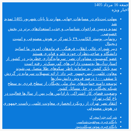
جمعه 16 مرداد 1405
اخبار ویژه
مهلت ثبت‌نام در مسابقات جهانی مهارت تا پایان شهریور 1405 تمدید
شد
تمدید دومین فراخوان شناسایی و جذب استعدادهای برتر در بخش
خصوصی
رونمایی پوستر الکامپ ۲۹ با تمرکز بر هوش مصنوعی و امنیت
دیجیتال
دبیر شورای عالی انقلاب فرهنگی: فرماندهان امروز ما اساتید
دانشگاه و صاحب‌نظران حوزه علم و فناوری هستند
عضو کمیسیون مشاوران نصر: سرمایه‌گذاری خطرپذیر در کشور از
استارت‌آپ‌ها به‌سمت دارایی‌های کم‌ریسک‌تر رفته است
سه بانک کشور به سامانه ناظر سکوهای طلا متصل می‌شوند
معاون علمی رئیس‌جمهور خبر داد: ارائه تسهیلات سرمایه در گردش
تا سقف ۱۰۰ درصد فروش دانش‌بنیان‌ها
توسعه دامنه حمایت‌های بنیاد ملی نخبگان از سطح فردی به سطح
شبکه نخبگانی در حل مسائل کشور
وضعیت فضای کار اشتراکی پارادایس هاب پس از سال‌ها فعالیت در
باغ کتاب تهران
انتقاد نصر تهران از رویکرد انحصاری معاونت علمی ریاست جمهوری
در هوش مصنوعی
شرکت چترا محرک
پایگاه خبری موفقیت‌شناسی
پایگاه خبری موتورسیکلت‌نیوز