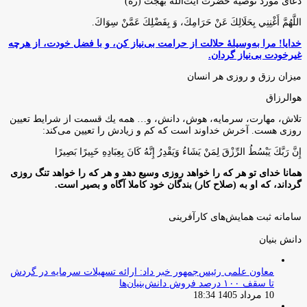
دعای مورد توصیه حضرت آیت‌الله بهجت (ره)
اللَّهُمَّ أَغْنِنِي بِحَلَالِكَ عَنْ حَرَامِكَ، وَ بِفَضْلِكَ عَمَّنْ سِوَاكَ‏.
خدایا! مرا به‌وسیلۀ حلالت از حرامت بی‌نیاز کن، و با فضل خودت، از هرچه
غیرخودت بی‌نیاز گردان.
میزان رزق و روزی هر انسان
هوالرزاق
تلاش، مهارت، سرمايه، هوش، دانش، و… همه يك قسمت از شرايط تعيين
روزى هست. آخرش خداوند است كه كم و زيادش را تعيين مى‌كند:
إِنَّ رَبَّكَ يَبْسُطُ الرِّزْقَ لِمَنْ يَشَاءُ وَيَقْدِرُ إِنَّهُ كَانَ بِعِبَادِهِ خَبِيرًا بَصِيرًا
همانا خدای تو هر که را خواهد روزی وسیع دهد و هر که را خواهد تنگ روزی
گرداند، که او به (صلاح کار) بندگان خود کاملا آگاه و بصیر است.
سامانه ثبت همایش‌های کارآفرینی
دانش‌ بنیان‌
معاون علمی رئیس‌جمهور خبر داد: ارائه تسهیلات سرمایه در گردش
تا سقف ۱۰۰ درصد فروش دانش‌بنیان‌ها
10 مرداد 1405 18:34