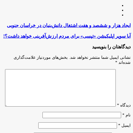
وبسایت
لینکدین
اینستاگرام
ایجاد
ایجاد هزار و ششصد و هفت اشتغال دانش‌بنیان در خراسان جنوبی
هزار
و
آیا
آیا سوپر اپلیکیشن «تپسی» برای مردم ارزش‌آفرینی خواهد داشت؟!
ششصد
سوپر
و
اپلیکیشن
دیدگاهتان را بنویسید
هفت
«تپسی»
اشتغال
برای
نشانی ایمیل شما منتشر نخواهد شد.
بخش‌های موردنیاز علامت‌گذاری
دانش‌بنیان
مردم
شده‌اند
*
در
ارزش‌آفرینی
خراسان
خواهد
جنوبی
داشت؟!
دیدگاه
*
نام
*
ایمیل
*