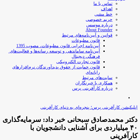
تماس با ما
اهداف
خط مشی
حریم خصوصی
درباره موسس
About Founder
قوانین و آیین‌نامه‌های مرتبط
‌قانون مطبوعات
آیین‌نامه اجرایی قانون مطبوعات، مصوب 1395
آیین‌نامه سامان­دهی و توسعه رسانه­‌ها و فعالیت‌­های
فرهنگی دیجیتال
قانون تجارت الکترونیکی
قانون حمایت از حقوق پدیدآورندگان نرم‌افزارهای
رایانه‌ای
سایت‌های مرتبط
همکاری با خبرنگاران
درباره کارآفرینی پرس
جستجو
برای
اپلیکیشن کارآفرینی پرس؛ پنجره‌ای به دنیای کارآفرینی
دکتر محمدصادق سبحانی خبر داد: سرمایه‌گذاری
۴۰ میلیاردی برای آشنایی دانشجویان با
کارآفرینی