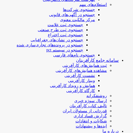
استعلام‌های مهم
جستجوی شرکت‌ها
جستجو در آگهی‌های قانونی
مرکز مالکیت معنوی
جستجوی ثبت علامت
جستجوی ثبت طرح صنعتی
جستجوی ثبت اختراع
جستجو در نشان‌های جغرافیایی
جستجو در پرونده‌های تجاری‌سازی شده
جستجو در سیستم pct
جستجوی نام‌های فارسی
سامانه جامع کارآفرینان
ثبت همایش‌های کارآفرینی
مشاهده همایش‌های کارآفرینی
نشست کارآفرینی
وبینار کارآفرینی
همایش و رویداد کارآفرینی
کارگاه کارآفرینی
روشنفکرانه
ارسال سوژه‌ خبری
تالیف کتاب کارآفرینان
قدردانی از مسئولان ایران
گزارش فساد اداری
شکایات و انتقادات
ایده‌ها و پیشنهادات
درباره ما