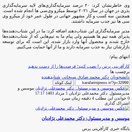
وی خاطرنشان کرد: ۲۰ درصد سرمایه‌گذاری‌های لایه سرمایه‌گذاری
بذری در جهان در سال ۲۰۲۱ توسط میکرو وی‌سی ها انجام شده است.
همچنین سه کسب و کار مشهور جهانی در طول عمر خود از میکرو وی
سی ها نیز جذب سرمایه داشتند.
مدیر سرمایه‌گذاری این شتاب‌دهند اضافه کرد: ما در این شتاب‌دهنده‌ها
پذیرای همه تیم ها هستیم ولی پیام ما به تیم‌هایی که از شتاب‌دهنده‌ها
خارج شدند و محصول آنها وارد بازار شده، این است که برای توسعه
بازارشان نیاز به جذب سرمایه دارند و ما از آنها حمایت می‌کنیم.
انتهای پیام/
کارآفرینی پرس را نصب کنید؛ فرصت‌ها را از دست ندهید
برچسب ها
دانشجویان
دکتر محمد صادق سبحانی
شتابدهنده
لینک کوتاه
موسس و
ارسال
مدیرمسئول: دکتر محمدعلی نژادیان
1 مرداد 1403 17:17
ایمیل
0
خواندن این مطلب 4 دقیقه زمان میبرد
اشتراک گذاری
چاپ
فیس
توئیتر
واتس
تلگرام
لینکدین
اشتراک
(X)
آپ
بوک
گذاری
موسس و مدیرمسئول: دکتر محمدعلی نژادیان
از
طریق
ایمیل
پایگاه خبری کارآفرینی پرس