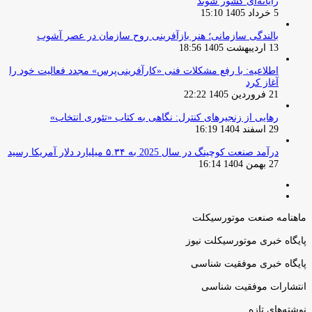
رایانه‌ای کشور شوند
5 خرداد 1405 15:10
بالندگی سازمانی؛ هنر بازآفرینی روح سازمان در عصر آشوب
13 اردیبهشت 1405 18:56
اطلاعیه: با رفع مشکلات فنی «کارآفرینی‌پرس» مجدد فعالیت خود را
آغاز کرد
21 فروردین 1405 22:22
رهایی از زنجیرهای کنترل: نگاهی به کتاب «تئوری انتخاب»
29 اسفند 1404 16:19
درآمد صنعت کوچینگ در سال 2025 به ۵.۳۴ میلیارد دلار آمریکا رسید
27 بهمن 1404 16:14
صفحه
صفحه
قبلی
بعدی
ماهنامه صنعت موتورسیکلت
پایگاه خبری موتورسیکلت نیوز
پایگاه خبری موفقیت شناسی
انتشارات موفقیت شناسی
نوشته‌های تازه