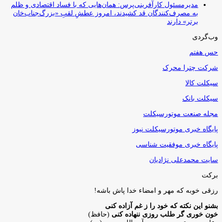
مدیرمسئول کارآفرینی‌پرس: همان‌هایی که با فساد اقتصادی و ظلم
به مصرف‌کنندگان قد کشیدند، امروز عطشِ لقبِ «بزرگ‌جناب‌خان
برتر» دارند
وب‌گردی
حس هفتم
شرکت چترا محرک
سیکلت کالا
سیکلت بانک
مجله صنعت موتورسیکلت
پایگاه خبری موتورسیکلت نیوز
پایگاه خبری موفقیت شناسی
سایت محمدعلی نژادیان
برکت
رزقی خوبه كه مهر و امضاء خدا پاش باشه!
بشنو این نکته که خود را ز غم آزاده کنی
خون خوری گر طلب روزی ننهاده کنی
(حافظ)