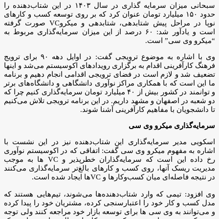
سبحانی میزان سرمایه گذاری در سال ۱۴۰۳ در این شتاب‌دهنده را
حدود ۱۵۰ میلیارد تومان عنوان کرد که بر روی توسعه کسب و کارهای
نوپا در مراحل پیش شتابدهی، شتابدهی و میکروVC صورت گرفته
است و یادآور شد: ۶۰ درصد از این میزان سرمایه‌گذاری مربوط به
“میکرو وی سی” است.
وی با اشاره به موضوع ترویجی گفت: در اوایل دهه ۹۰ برای ترویج
فرهنگ کارآفرینی اقدام به برگزاری رویدادهای اکوسیستم می‌شد و اینها
تضعیف شد و لازم است در فضای ترویجی اقدامی انجام دهیم و برنامه
ما این است که با همکاری مراکز نوآوری دانشگاهی و دانشگاه‌های برتر
و توانمند در کشور بیش از ۴۰ میلیارد تومان سرمایه‌گذاری کنیم چرا که
دو شعبه در اصفهان و مشهد داریم. در این برنامه ترویجی تلاش می‌کنیم
تا دانشجویان با مفاهیم کارآفرینی آشنا شوند.
سرمایه‌گذاری میکرو وی سی
اسکویی مدیر سرمایه‌گذاری این شتاب‌دهنده نیز در این نشست با
اشاره به مفهوم میکرو وی سی گفت: اتفاقی که در اکوسیستم نوآوری
رخ داده این است که سرمایه‌گذاران خطرپذیر و VC ها به موجب
مدیریت ریسک آنها، روی کسب و کارهای بالغ‌تر سرمایه‌گذاری می‌کنند
در نتیجه فاصله‌ای میان کسب‌وکارها و VCها ایجاد شده است.
وی افزود: تیمی که وارد شتاب‌دهنده‌ها می‌شوند، تیم‌هایی هستند که
مدل کسب و کار خود را اعتبارسنجی کرده، مشتریان خود را پیدا کرده
و می‌توانند به وی سی ها برای توسعه بازار خود مراجعه کنند ولی توجه