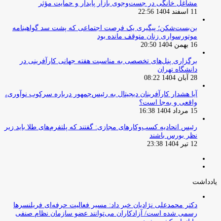
مشاغل خانگی در جست‌وجوی بازار پایدار و حمایت مؤثر
11 اسفند 1404 22:56
بن‌بست‌شکن؛ پیگیری یک فرصت اجتماعی که پشت سد گواهینامه
موتورسواری زنان متوقف مانده بود
16 بهمن 1404 20:50
برگزاری پنل‌های تخصصی به مناسبت هفته جهانی کارآفرینی در
دانشگاه تهران
28 آبان 1404 08:22
آیا هشدار کارآفرینان دیجیتال به رئیس‌جمهور درباره سرکوب نوآوری،
واقعی و به‌جا است؟
15 مرداد 1404 16:38
‏رئیس اتحادیه کسب‌وکارهای مجازی: گفتند که پلتفرم‌های طلا باید زیر
نظر بورس باشند
12 تیر 1404 23:38
صفحه
صفحه
قبلی
بعدی
یادداشت
دکتر محمدعلی نژادیان خبر داد: مسیر فعالیت حرفه‌ای فریلنسرها
رسمی شده است/ آزادکاران می‌توانند عضو سازمان نظام صنفی