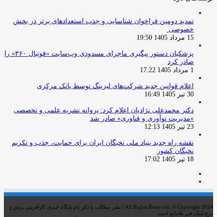
تمدید دومین فراخوان شناسایی و جذب استعدادهای برتر در بخش
خصوصی
15 مرداد 1405 19:50
پزشکیان دستور پیگیری ماجرای مسدودی وب‌سایت «فوتبال ۳۶۰» را
صادر کرد
1 مرداد 1405 17:22
اعلام قوانین جدید شرکت‌های لیزینگ توسط بانک مرکزی
30 تیر 1405 16:49
دکتر محمدعلی نژادیان اعلام کرد: پروانه نشریه علمی و تخصصی
«مدیریت نوآوری و فناوری» صادر شد
23 تیر 1405 12:13
نقشه راه جدید بنیاد ملی نخبگان ایران برای حمایت، جذب و تکریم
نخبگان کشور
18 تیر 1405 17:02
صفحه
صفحه
قبلی
بعدی
All Rights Reserved, © Copyright 2024 | نشر مطالب با ذکر نام پایگاه خبری کارآفرینی پرس و
درج لینک خبر بلامانع است.