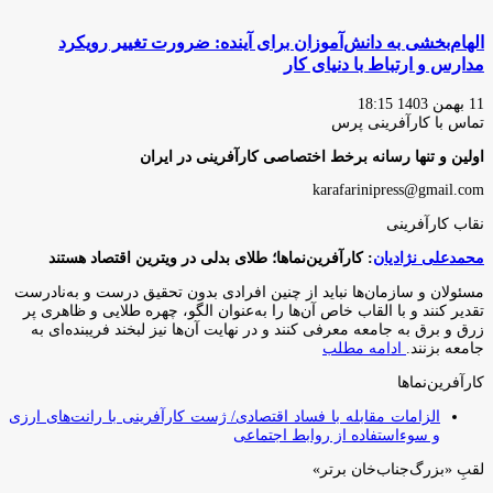
الهام‌بخشی به دانش‌آموزان برای آینده: ضرورت تغییر رویکرد
مدارس و ارتباط با دنیای کار
11 بهمن 1403 18:15
تماس با کارآفرینی پرس
اولین و تنها رسانه برخط اختصاصی کارآفرینی در ایران
karafarinipress@gmail.com
نقاب کارآفرینی
محمدعلی نژادیان
: کارآفرین‌نماها؛ طلای بدلی در ویترین اقتصاد هستند
مسئولان و سازمان‌ها نباید از چنین افرادی بدون تحقیق درست و به‌نادرست
تقدیر کنند و با القاب خاص آ‌ن‌ها را به‌عنوان الگو، چهره طلایی و ظاهری پر
زرق و برق به جامعه معرفی کنند و در نهایت آن‌ها نیز لبخند فریبنده‌ای به
جامعه بزنند.
ادامه مطلب
کارآفرین‌نماها
الزامات مقابله با فساد اقتصادی/ ژست کارآفرینی با رانت‌های ارزی
و سوءاستفاده از روابط اجتماعی
لقبِ «بزرگ‌جناب‌خان برتر»