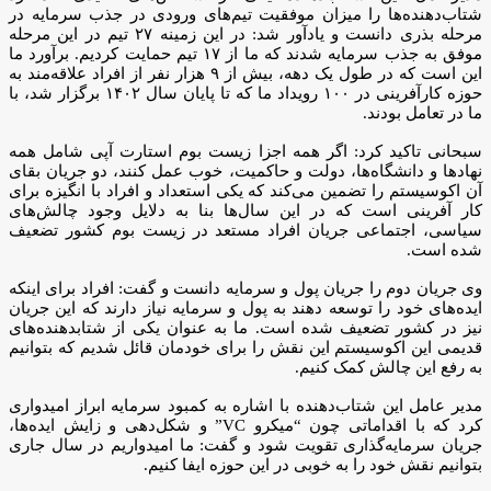
شتاب‌دهنده‌ها را میزان موفقیت تیم‌های ورودی در جذب سرمایه در
مرحله بذری دانست و یادآور شد: در این زمینه ۲۷ تیم در این مرحله
موفق به جذب سرمایه شدند که ما از ۱۷ تیم‌ حمایت کردیم. برآورد ما
این است که در طول یک دهه، بیش از ۹ هزار نفر از افراد علاقه‌مند به
حوزه کارآفرینی در ۱۰۰ رویداد ما که تا پایان سال ۱۴۰۲ برگزار شد، با
ما در تعامل بودند.
سبحانی تاکید کرد: اگر همه اجزا زیست بوم استارت آپی شامل همه
نهادها و دانشگاه‌ها، دولت و حاکمیت، خوب عمل کنند، دو جریان بقای
آن اکوسیستم را تضمین می‌کند که یکی استعداد و افراد با انگیزه برای
کار آفرینی است که در این سال‌ها بنا به دلایل وجود چالش‌های
سیاسی، اجتماعی جریان افراد مستعد در زیست بوم کشور تضعیف
شده است.
وی جریان دوم را جریان پول و سرمایه دانست و گفت: افراد برای اینکه
ایده‌های خود را توسعه دهند به پول و سرمایه نیاز دارند که این جریان
نیز در کشور تضعیف شده است. ما به عنوان یکی از شتابدهنده‌های
قدیمی این اکوسیستم این نقش را برای خودمان قائل شدیم که بتوانیم
به رفع این چالش کمک کنیم.
مدیر عامل این شتاب‌دهنده با اشاره به کمبود سرمایه ابراز امیدواری
کرد که با اقداماتی چون “میکرو VC” و شکل‌دهی و زایش ایده‌ها،
جریان سرمایه‌گذاری تقویت شود و گفت: ما امیدواریم در سال جاری
بتوانیم نقش خود را به خوبی در این حوزه ایفا کنیم.