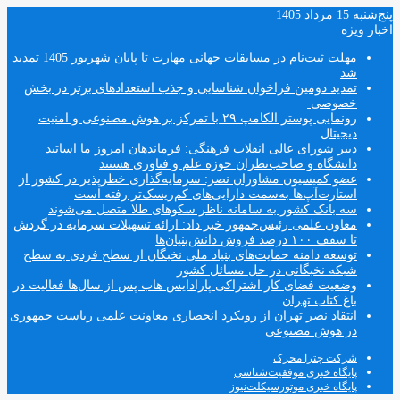
پنج‌شنبه 15 مرداد 1405
اخبار ویژه
مهلت ثبت‌نام در مسابقات جهانی مهارت تا پایان شهریور 1405 تمدید
شد
تمدید دومین فراخوان شناسایی و جذب استعدادهای برتر در بخش
خصوصی
رونمایی پوستر الکامپ ۲۹ با تمرکز بر هوش مصنوعی و امنیت
دیجیتال
دبیر شورای عالی انقلاب فرهنگی: فرماندهان امروز ما اساتید
دانشگاه و صاحب‌نظران حوزه علم و فناوری هستند
عضو کمیسیون مشاوران نصر: سرمایه‌گذاری خطرپذیر در کشور از
استارت‌آپ‌ها به‌سمت دارایی‌های کم‌ریسک‌تر رفته است
سه بانک کشور به سامانه ناظر سکوهای طلا متصل می‌شوند
معاون علمی رئیس‌جمهور خبر داد: ارائه تسهیلات سرمایه در گردش
تا سقف ۱۰۰ درصد فروش دانش‌بنیان‌ها
توسعه دامنه حمایت‌های بنیاد ملی نخبگان از سطح فردی به سطح
شبکه نخبگانی در حل مسائل کشور
وضعیت فضای کار اشتراکی پارادایس هاب پس از سال‌ها فعالیت در
باغ کتاب تهران
انتقاد نصر تهران از رویکرد انحصاری معاونت علمی ریاست جمهوری
در هوش مصنوعی
شرکت چترا محرک
پایگاه خبری موفقیت‌شناسی
پایگاه خبری موتورسیکلت‌نیوز