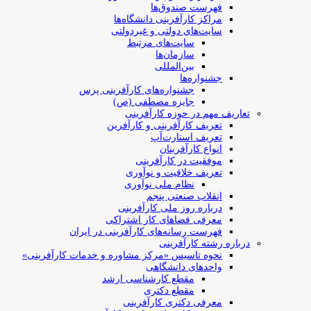
فهرست صندوق‌ها
مراکز کارآفرینی دانشگاه‌ها
سایت‌های دولتی و غیردولتی
سایت‌های مرتبط
سازمان‌ها
بین‌المللی
جشنواره‌ها
جشنواره‌های کارآفرینی‌ پرس
جایزه مصطفی (ص)
تعاریف مهم در حوزه کارآفرینی
تعریف کارآفرینی و کارآفرین
تعریف استارت‌آپ
انواع کارآفرینان
موفقیت در کارآفرینی
تعریف خلاقیت و نوآوری
نظام ملی نوآوری
انقلاب صنعتی پنجم
درباره روز ملی کارآفرینی
معرفی فضاهای کار اشتراکی
فهرست رسانه‌های کارآفرینی در ایران
درباره رشته کارآفرینی
نحوه تاسیس «مرکز مشاوره و خدمات کارآفرینی»
واحدهای دانشگاهی
مقطع کارشناسی ارشد
مقطع دکتری
معرفی دکتری کارآفرینی