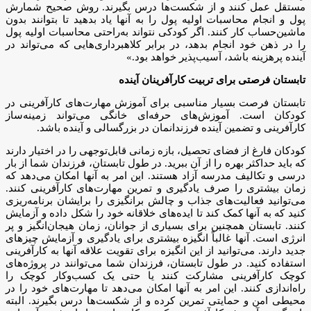
مستقل عمل کنند و از شکست‌ها درس بگیرند. روش صحیح شمارش
پول و انجام محاسبات اولیه پول را به آنها یاد بدهید تا بتوانند بدون
ماشین‌حساب کار کنند. اگر کودکی نتواند به‌راحتی محاسبات اولیه پول
را در ذهن خود انجام بدهد، در برابر کلاهبرداری‌هایی که می‌تواند در
آینده پرهزینه باشد، آسیب‌پذیر خواهد بود.»
تابستان فرصتی برای تربیت کارآفرینان آینده
تابستان فرصت بسیار مناسبی برای آموزش مهارت‌های کارآفرینی در
کودکان است. آموزش‌های حرفه‌ای خانگی می‌تواند زمینه‌ساز
کارآفرینی و تضمین آینده فرزندانمان در بزرگسالی و آینده باشد.
کودکان فارغ از فضای تحصیل، بازه زمانی قابل‌توجهی را در اختیار دارند
که باید حداکثر بهره را از آن ببرید. در طول تابستان، فرزندان شما از بار
درسی و تکالیف مدرسه آزاد هستند. این امر به آنها امکان می‌دهد که
زمان بیشتری را صرف یادگیری و تمرین مهارت‌های کارآفرینی کنند.
می‌توانید فعالیت‌های جذاب و چالش‌ برانگیزی را برایشان برنامه‌ریزی
کنید که به آنها کمک کند تا ایده‌های خلاقانه خود را شکل داده و آزمایش
کنند. تابستان همچنین برای بسیاری از جوانان، زمان هیجان‌انگیز و پر
انرژی است. آنها غالباً انگیزه بیشتری برای یادگیری و آزمایش چیزهای
جدید دارند. می‌توانید از این انگیزه برای تقویت علاقه آنها به کارآفرینی
استفاده کنید. در طول تابستان، فرزندان شما می‌توانند در پروژه‌های
کوچک کارآفرینی مشارکت کنند یا حتی یک کسب‌وکار کوچک را
راه‌اندازی کنند. این امر به آنها امکان می‌دهد تا مهارت‌های خود را در
محیطی امن و حمایتی تمرین کرده و از شکست‌ها درس بگیرند. البته