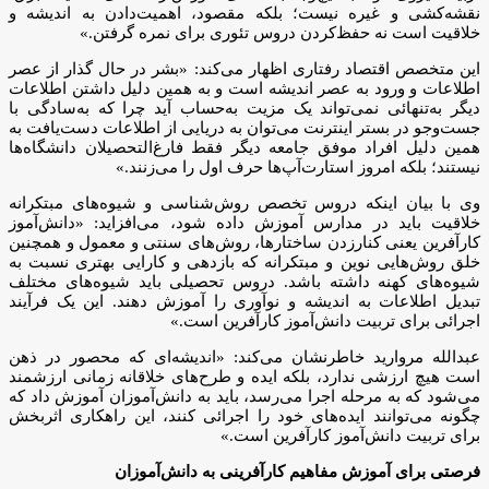
نقشه‌کشی و غیره نیست؛ بلکه مقصود، اهمیت‌دادن به اندیشه و
خلاقیت است نه حفظ‌کردن دروس تئوری برای نمره گرفتن.»
این متخصص اقتصاد رفتاری اظهار می‌کند: «بشر در حال گذار از عصر
اطلاعات و ورود به عصر اندیشه است و به همین دلیل داشتن اطلاعات
دیگر به‌تنهائی نمی‌تواند یک مزیت به‌حساب آید چرا که به‌سادگی با
جست‌وجو در بستر اینترنت می‌توان به دریایی از اطلاعات دست‌یافت به
همین دلیل افراد موفق جامعه دیگر فقط فارغ‌التحصیلان دانشگاه‌ها
نیستند؛ بلکه امروز استارت‌آپ‌ها حرف اول را می‌زنند.»
وی با بیان اینکه دروس تخصص روش‌شناسی و شیوه‌های مبتکرانه
خلاقیت باید در مدارس آموزش داده شود، می‌افزاید: «دانش‌آموز
کارآفرین یعنی کنارزدن ساختارها، روش‌های سنتی و معمول و همچنین
خلق روش‌هایی نوین و مبتکرانه که بازدهی و کارایی بهتری نسبت به
شیوه‌های کهنه داشته باشد. دروس تحصیلی باید شیوه‌های مختلف
تبدیل اطلاعات به اندیشه و نوآوری را آموزش دهند. این یک فرآیند
اجرائی برای تربیت دانش‌آموز کارآفرین است.»
عبدالله مروارید خاطرنشان می‌کند: «اندیشه‌ای که محصور در ذهن
است هیچ ارزشی ندارد، بلکه ایده و طرح‌های خلاقانه زمانی ارزشمند
می‌شود که به مرحله اجرا می‌رسد، باید به دانش‌آموزان آموزش داد که
چگونه می‌توانند ایده‌های خود را اجرائی کنند، این راهکاری اثربخش
برای تربیت دانش‌آموز کارآفرین است.»
فرصتی برای آموزش مفاهیم کارآفرینی به دانش‌آموزان