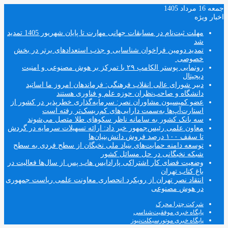
جمعه 16 مرداد 1405
اخبار ویژه
مهلت ثبت‌نام در مسابقات جهانی مهارت تا پایان شهریور 1405 تمدید
شد
تمدید دومین فراخوان شناسایی و جذب استعدادهای برتر در بخش
خصوصی
رونمایی پوستر الکامپ ۲۹ با تمرکز بر هوش مصنوعی و امنیت
دیجیتال
دبیر شورای عالی انقلاب فرهنگی: فرماندهان امروز ما اساتید
دانشگاه و صاحب‌نظران حوزه علم و فناوری هستند
عضو کمیسیون مشاوران نصر: سرمایه‌گذاری خطرپذیر در کشور از
استارت‌آپ‌ها به‌سمت دارایی‌های کم‌ریسک‌تر رفته است
سه بانک کشور به سامانه ناظر سکوهای طلا متصل می‌شوند
معاون علمی رئیس‌جمهور خبر داد: ارائه تسهیلات سرمایه در گردش
تا سقف ۱۰۰ درصد فروش دانش‌بنیان‌ها
توسعه دامنه حمایت‌های بنیاد ملی نخبگان از سطح فردی به سطح
شبکه نخبگانی در حل مسائل کشور
وضعیت فضای کار اشتراکی پارادایس هاب پس از سال‌ها فعالیت در
باغ کتاب تهران
انتقاد نصر تهران از رویکرد انحصاری معاونت علمی ریاست جمهوری
در هوش مصنوعی
شرکت چترا محرک
پایگاه خبری موفقیت‌شناسی
پایگاه خبری موتورسیکلت‌نیوز