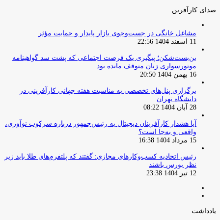
صدای کارآفرین
مشاغل خانگی در جست‌وجوی بازار پایدار و حمایت مؤثر
11 اسفند 1404 22:56
بن‌بست‌شکن؛ پیگیری یک فرصت اجتماعی که پشت سد گواهینامه
موتورسواری زنان متوقف مانده بود
16 بهمن 1404 20:50
برگزاری پنل‌های تخصصی به مناسبت هفته جهانی کارآفرینی در
دانشگاه تهران
28 آبان 1404 08:22
آیا هشدار کارآفرینان دیجیتال به رئیس‌جمهور درباره سرکوب نوآوری،
واقعی و به‌جا است؟
15 مرداد 1404 16:38
‏رئیس اتحادیه کسب‌وکارهای مجازی: گفتند که پلتفرم‌های طلا باید زیر
نظر بورس باشند
12 تیر 1404 23:38
صفحه
صفحه
قبلی
بعدی
یادداشت