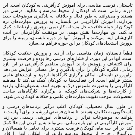
تابستان، فرصت مناسبی برای آموزش کارآفرینی به کودکان است. این
دوره، زمانی است که کودکان از محیط مدرسه و تکالیف درسی دور
هستند و می‌توانند به طور فعال و خلاقانه به یادگیری موضوعات جدید
بپردازند. آموزش کارآفرینی در تابستان، به پرورش مهارت‌های نرم
کودکان از جمله خلاقیت، حل مسئله، کار تیمی، رهبری و ارتباطات کمک
می‌کند. این مهارت‌ها نقش مهمی در موفقیت کارآفرینان در آینده
کاری‌شان ایفا می‌کنند و آموزش آنها در دوره تابستان، زمینه را برای
پرورش استعدادهای کودکان در این حوزه فراهم می‌سازد.
قطعاً تابستان، زمان مناسبی برای آزادی و پرورش خلاقیت کودکان
است. آنها در این دوره، از فشارهای درسی رها بوده و فرصت بیشتری
برای اکتشاف و پژوهش دارند. آموزش مفاهیم کارآفرینی در این بازه
زمانی، انگیزه کودکان را برای یادگیری و حل مسائل افزایش می‌دهد.
ازاین‌رو در تابستان، امکان برگزاری کارگاه‌ها، اردوها و بازدیدهای علمی
بیشتر فراهم است. این فعالیت‌ها به کودکان کمک می‌کند تا مفاهیم
کارآفرینی را به‌صورت ملموس درک و تجربه کنند. به‌عنوان‌مثال، بازدید
از کارخانه‌ها و شرکت‌های کوچک، یا برگزاری کارگاه‌های ساخت
محصولات، موجب تقویت مهارت‌های علمی و خلاقانه کودکان می‌شود.
در طول سال تحصیلی، کودکان اغلب درگیر برنامه‌های درسی و
پاسخگویی به تکالیف هستند. تابستان فرصتی ارزشمند برای آنهاست تا
بتوانند به موضوعات فراتر از برنامه‌های آموزشی رسمی بپردازند.
آموزش کارآفرینی در این بازه زمانی، می‌تواند به پر کردن این خلأ کمک
کند. در این سه ماه، کودکان فرصت بیشتری برای تعامل با همسالان و
بزرگسالان خارج از محیط مدرسه دارند. این امکان، آنها را قادر