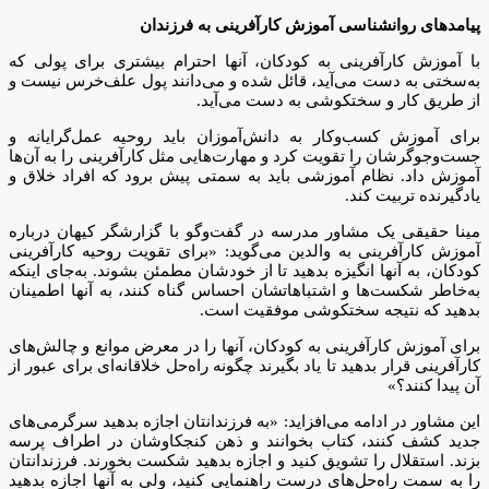
پیامدهای روانشناسی آموزش کارآفرینی به فرزندان
با آموزش کارآفرینی به کودکان، آنها احترام بیشتری برای پولی که
به‌سختی به دست می‌آید، قائل شده و می‌دانند پول علف‌خرس نیست و
از طریق کار و سختکوشی به دست می‌آید.
برای آموزش کسب‌وکار به دانش‌آموزان باید روحیه عمل‌گرایانه و
جست‌وجوگرشان را تقویت کرد و مهارت‌هایی مثل کارآفرینی را به آن‌ها
آموزش داد. نظام آموزشی باید به سمتی پیش برود که افراد خلاق و
یادگیرنده تربیت کند.
مینا حقیقی یک مشاور مدرسه در گفت‌وگو با گزارشگر کیهان درباره
آموزش کارآفرینی به والدین می‌گوید: «برای تقویت روحیه کارآفرینی
کودکان، به آنها انگیزه بدهید تا از خودشان مطمئن بشوند. به‌جای اینکه
به‌خاطر شکست‌ها و اشتباهاتشان احساس گناه کنند، به آنها اطمینان
بدهید که نتیجه سختکوشی موفقیت است.
برای آموزش کارآفرینی به کودکان، آنها را در معرض موانع و چالش‌های
کارآفرینی قرار بدهید تا یاد بگیرند چگونه راه‌حل خلاقانه‌ای برای عبور از
آن پیدا کنند؟»
این مشاور در ادامه می‌افزاید: «به فرزندانتان اجازه بدهید سرگرمی‌های
جدید کشف کنند، کتاب بخوانند و ذهن کنجکاوشان در اطراف پرسه
بزند. استقلال را تشویق کنید و اجازه بدهید شکست بخورند. فرزندانتان
را به سمت راه‌حل‌های درست راهنمایی کنید، ولی به آنها اجازه بدهید