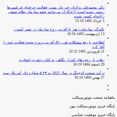
دکتر محمدعلی نژادیان خبر داد: مسیر فعالیت حرفه‌ای فریلنسرها
رسمی شده است/ آزادکاران می‌توانند عضو سازمان نظام صنفی
رایانه‌ای کشور شوند
5 خرداد 1405 15:10
بالندگی سازمانی؛ هنر بازآفرینی روح سازمان در عصر آشوب
13 اردیبهشت 1405 18:56
اطلاعیه: با رفع مشکلات فنی «کارآفرینی‌پرس» مجدد فعالیت خود را
آغاز کرد
21 فروردین 1405 22:22
رهایی از زنجیرهای کنترل: نگاهی به کتاب «تئوری انتخاب»
29 اسفند 1404 16:19
درآمد صنعت کوچینگ در سال 2025 به ۵.۳۴ میلیارد دلار آمریکا رسید
27 بهمن 1404 16:14
صفحه
صفحه
قبلی
بعدی
ماهنامه صنعت موتورسیکلت
پایگاه خبری موتورسیکلت نیوز
پایگاه خبری موفقیت شناسی