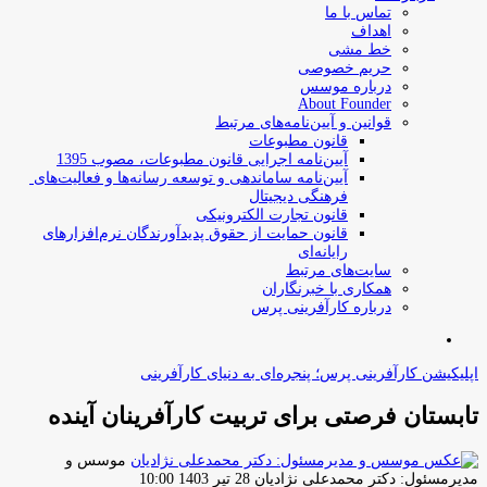
تماس با ما
اهداف
خط مشی
حریم خصوصی
درباره موسس
About Founder
قوانین و آیین‌نامه‌های مرتبط
‌قانون مطبوعات
آیین‌نامه اجرایی قانون مطبوعات، مصوب 1395
آیین‌نامه سامان­دهی و توسعه رسانه­‌ها و فعالیت‌­های
فرهنگی دیجیتال
قانون تجارت الکترونیکی
قانون حمایت از حقوق پدیدآورندگان نرم‌افزارهای
رایانه‌ای
سایت‌های مرتبط
همکاری با خبرنگاران
درباره کارآفرینی پرس
جستجو
برای
اپلیکیشن کارآفرینی پرس؛ پنجره‌ای به دنیای کارآفرینی
تابستان فرصتی برای تربیت کارآفرینان آینده
موسس و
ارسال
مدیرمسئول: دکتر محمدعلی نژادیان
28 تیر 1403 10:00