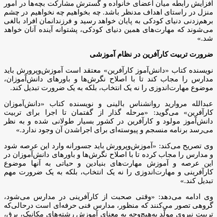
افزایش رابطه میان اعضای خانواده و گسترش مشاركت بچه‌ها در امور
منزل در راستای اهداف مدنظر باشد. چه بخواهیم چه نخواهیم در چشم
برهم‌زدنی دنیای کودکی به پایان خواهد رسید و فرزندانمان افراد بالغی
می‌شوند که مهارت‌های همین دنیای کودکی، پشتوانه آینده آنان خواهد
شد.»
ضرورت تربیت کارآفرین در نظام آموزشی
نویسنده کتاب «دانش‌آموز کارآفرین» معتقد است آموزش‌وپرورش باید
مدارس را مجاب کند تا با اصلاح نگرش‌ها و باورهای دانش‌آموزان،
موضوع مهارت‌اندوزی را نه یک انتخاب، بلکه به یک ضرورت تبدیل کند.
عبدالله مروارید روانشناس بالینی و نویسنده کتاب «دانش‌آموزان
کارآفرین» می‌گوید: «مرحله گذار از گفتمان تا اجرا برای تربیت
دانش‌آموز مولود و کارآفرین در کشور بسیار طولانی شده و به نظر
می‌رسد برنامه منسجم و پیوسته‌ای برای اجراشدن آن وجود ندارد.»
وی تصریح می‌کند: «آموزش‌وپرورش باید جسورانه وارد این عرصه شود
و مدارس را مجاب کرده تا با اصلاح نگرش‌ها و باورهای دانش‌آموزان در
این عرصه و آموزش مهارت‌های بنیادین و حیاتی به آنها موضوع
کارآفرینی و مهارت‌اندوزی را نه یک انتخاب، بلکه به یک ضرورت مهم
تبدیل کند.»
وی ادامه می‌دهد: «وقتی صحبت از کارآفرینی در مدارس می‌شود،
گروهی تصور می‌کنند که منظور، مدارس فنی حرفه‌ای است درحالی‌که
تربیت نیروی مولّد به‌هیچ‌وجه به معنای آموزش رشته‌های مکانیک، برق،