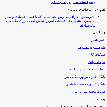
و سوءاستفاده از روابط اجتماعی
لقبِ «بزرگ‌جناب‌خان برتر»
مدیرمسئول کارآفرینی‌پرس: همان‌هایی که با فساد اقتصادی و ظلم
به مصرف‌کنندگان قد کشیدند، امروز عطشِ لقبِ «بزرگ‌جناب‌خان
برتر» دارند
وب‌گردی
حس هفتم
شرکت چترا محرک
سیکلت کالا
سیکلت بانک
مجله صنعت موتورسیکلت
پایگاه خبری موتورسیکلت نیوز
پایگاه خبری موفقیت شناسی
سایت محمدعلی نژادیان
برکت
رزقی خوبه كه مهر و امضاء خدا پاش باشه!