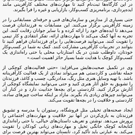
در این کارگاه‌ها ثبت‌نام کنید تا مهارت‌های مختلف کارآفرینی مانند
ایده‌پردازی، برنامه‌ریزی کسب‌وکار، بازاریابی و غیره را فرا بگیرند.
حتی بسیاری از مدارس و سازمان‌های فنی و حرفه‌ای مسابقاتی را در
زمینه کارآفرینی برگزار می‌کنند. این مسابقات به فرزندانتان فرصت
می‌دهد تا ایده‌های خود را ارائه کرده و با سایر جوانان رقابت کنند. این
تجربه به آنها کمک می‌کند تا مهارت‌های ارائه، تفکر انتقادی و کار تیمی
را تقویت کنند. می‌توانید فرصت‌هایی را برای فرزندانتان فراهم کنید تا
بتوانند در تجربیات کارآفرینی مشارکت کنند. کمک به شما در کسب‌وکار
خودتان، داوطلب شدن در یک استارتاپ محلی یا حتی راه‌اندازی یک
کسب‌وکار کوچک با هدایت شما بسیار حائز اهمیت است.»
وی در تکمیل صحبت‌هایش می‌افزاید: «حتی فعالیت‌های کوچکی از
جمله نقاشی و کاردستی هم می‌تواند نمادی از یک فعالیت کارآفرینانه
باشد. با تهیه وسایل هنری مثل رنگ، مدادرنگی، چسب و کاغذ، فرزندتان
را تشویق به خلق آثار هنری کنید و حتی می‌توانید نمایشگاه کوچکی از
آثارش برگزار کنید. کاردستی برای بچه‌ها جذابیت دارد و در کنار آن
می‌توانند چیزهای زیادی یاد بگیرند. مازاد بر اینکه ساخت چیزهای ساده،
کاردستی و خلاقیت را در بچه‌ها تقویت می‌کند.
ایجاد صحنه‌های تخیلی مثل فروشگاه، رستوران یا مدرسه و تشویق
فرزندتان به بازی‌کردن در آنها نیز خلاقیت و مهارت‌های اجتماعی را
پرورش می‌دهد. نوشتن و تعریف داستان‌های خیالی، یا حتی راه‌اندازی
کتابخانه کوچک خانگی تخیل و مهارت‌های زبانی کودکان را تقویت
می‌کند. به عبارتی باید تأکید کرد، تابستان می‌تواند بهترین فرصت برای