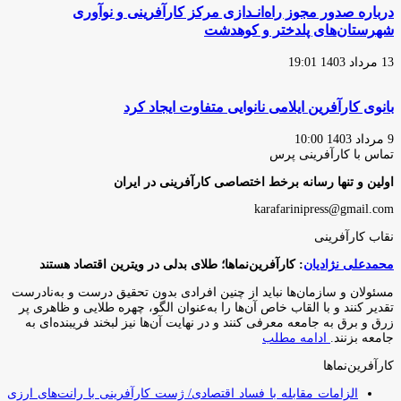
درباره صدور مجوز راه‌انـدازی مرکز کارآفرینی و نوآوری
شهرستان‌های پلدختر و کوهدشت
13 مرداد 1403 19:01
بانوی کارآفرین ایلامی نانوایی متفاوت ایجاد کرد
9 مرداد 1403 10:00
تماس با کارآفرینی پرس
اولین و تنها رسانه برخط اختصاصی کارآفرینی در ایران
karafarinipress@gmail.com
نقاب کارآفرینی
محمدعلی نژادیان
: کارآفرین‌نماها؛ طلای بدلی در ویترین اقتصاد هستند
مسئولان و سازمان‌ها نباید از چنین افرادی بدون تحقیق درست و به‌نادرست
تقدیر کنند و با القاب خاص آ‌ن‌ها را به‌عنوان الگو، چهره طلایی و ظاهری پر
زرق و برق به جامعه معرفی کنند و در نهایت آن‌ها نیز لبخند فریبنده‌ای به
جامعه بزنند.
ادامه مطلب
کارآفرین‌نماها
الزامات مقابله با فساد اقتصادی/ ژست کارآفرینی با رانت‌های ارزی