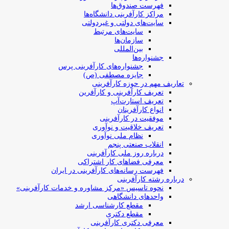
فهرست صندوق‌ها
مراکز کارآفرینی دانشگاه‌ها
سایت‌های دولتی و غیردولتی
سایت‌های مرتبط
سازمان‌ها
بین‌المللی
جشنواره‌ها
جشنواره‌های کارآفرینی‌ پرس
جایزه مصطفی (ص)
تعاریف مهم در حوزه کارآفرینی
تعریف کارآفرینی و کارآفرین
تعریف استارت‌آپ
انواع کارآفرینان
موفقیت در کارآفرینی
تعریف خلاقیت و نوآوری
نظام ملی نوآوری
انقلاب صنعتی پنجم
درباره روز ملی کارآفرینی
معرفی فضاهای کار اشتراکی
فهرست رسانه‌های کارآفرینی در ایران
درباره رشته کارآفرینی
نحوه تاسیس «مرکز مشاوره و خدمات کارآفرینی»
واحدهای دانشگاهی
مقطع کارشناسی ارشد
مقطع دکتری
معرفی دکتری کارآفرینی