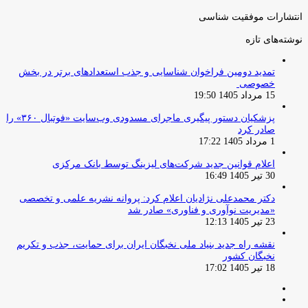
انتشارات موفقیت شناسی
نوشته‌های تازه
تمدید دومین فراخوان شناسایی و جذب استعدادهای برتر در بخش
خصوصی
15 مرداد 1405 19:50
پزشکیان دستور پیگیری ماجرای مسدودی وب‌سایت «فوتبال ۳۶۰» را
صادر کرد
1 مرداد 1405 17:22
اعلام قوانین جدید شرکت‌های لیزینگ توسط بانک مرکزی
30 تیر 1405 16:49
دکتر محمدعلی نژادیان اعلام کرد: پروانه نشریه علمی و تخصصی
«مدیریت نوآوری و فناوری» صادر شد
23 تیر 1405 12:13
نقشه راه جدید بنیاد ملی نخبگان ایران برای حمایت، جذب و تکریم
نخبگان کشور
18 تیر 1405 17:02
صفحه
صفحه
قبلی