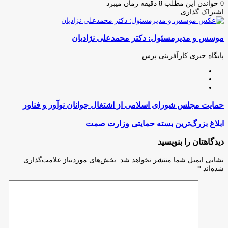
ایمیل
0
خواندن این مطلب 8 دقیقه زمان میبرد
اشتراک گذاری
چاپ
فیس
توئیتر
واتس
تلگرام
لینکدین
اشتراک
(X)
آپ
بوک
گذاری
موسس و مدیرمسئول: دکتر محمدعلی نژادیان
از
طریق
ایمیل
پایگاه خبری کارآفرینی پرس
وبسایت
لینکدین
اینستاگرام
حمایت
حمایت مجلس شورای اسلامی از اشتغال جوانان نوآور و فناور
مجلس
شورای
ابلاغ
ابلاغ بزرگ‌ترین بسته حمایتی وزارت صمت
اسلامی
بزرگ‌ترین
از
بسته
دیدگاهتان را بنویسید
اشتغال
حمایتی
جوانان
وزارت
نشانی ایمیل شما منتشر نخواهد شد.
بخش‌های موردنیاز علامت‌گذاری
نوآور
صمت
شده‌اند
*
و
فناور