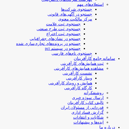
استعلام‌های مهم
جستجوی شرکت‌ها
جستجو در آگهی‌های قانونی
مرکز مالکیت معنوی
جستجوی ثبت علامت
جستجوی ثبت طرح صنعتی
جستجوی ثبت اختراع
جستجو در نشان‌های جغرافیایی
جستجو در پرونده‌های تجاری‌سازی شده
جستجو در سیستم pct
جستجوی نام‌های فارسی
سامانه جامع کارآفرینان
ثبت همایش‌های کارآفرینی
مشاهده همایش‌های کارآفرینی
نشست کارآفرینی
وبینار کارآفرینی
همایش و رویداد کارآفرینی
کارگاه کارآفرینی
روشنفکرانه
ارسال سوژه‌ خبری
تالیف کتاب کارآفرینان
قدردانی از مسئولان ایران
گزارش فساد اداری
شکایات و انتقادات
ایده‌ها و پیشنهادات
درباره ما