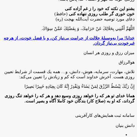
بشنو این نکته که خود را ز غم آزاده کنی
خون خوری گر طلب روزی ننهاده کنی
(حافظ)
دعای مورد توصیه حضرت آیت‌الله بهجت (ره)
اللَّهُمَّ أَغْنِنِي بِحَلَالِكَ عَنْ حَرَامِكَ، وَ بِفَضْلِكَ عَمَّنْ سِوَاكَ‏.
خدایا! مرا به‌وسیلۀ حلالت از حرامت بی‌نیاز کن، و با فضل خودت، از هرچه
غیرخودت بی‌نیاز گردان.
میزان رزق و روزی هر انسان
هوالرزاق
تلاش، مهارت، سرمايه، هوش، دانش، و… همه يك قسمت از شرايط تعيين
روزى هست. آخرش خداوند است كه كم و زيادش را تعيين مى‌كند:
إِنَّ رَبَّكَ يَبْسُطُ الرِّزْقَ لِمَنْ يَشَاءُ وَيَقْدِرُ إِنَّهُ كَانَ بِعِبَادِهِ خَبِيرًا بَصِيرًا
همانا خدای تو هر که را خواهد روزی وسیع دهد و هر که را خواهد تنگ روزی
گرداند، که او به (صلاح کار) بندگان خود کاملا آگاه و بصیر است.
سامانه ثبت همایش‌های کارآفرینی
دانش‌ بنیان‌