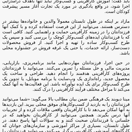
باید گفت: آموزش کارآفرینی و کسب‌وکار نباید تنها باهدف درآمدزایی
اجرا شود، در واقع یادگیری در مورد یک تجارت آغاز مسیر پیشرفت
کودکان است.
مازاد بر اینکه در طول تابستان معمولاً والدین و خانواده‌ها بیشتر در
دسترس هستند. می‌توانید از این فرصت استفاده کرده و با کمک آنها
فرزندانتان را در زمینه کارآفرینی حمایت و راهنمایی کنید. کافی است
که با فرزندانتان ایده‌های کسب‌وکار کوچک را بررسی کنید و سپس یک
طرح کسب‌وکار ساده را تهیه و اجرا کنید. از فروش محصولات
دست‌ساز، ارائه خدمات، یا حتی یک غرفه فروش در جشنواره محلی
باشد.
در حین اجرا، فرزندانتان مهارت‌هایی مانند برنامه‌ریزی، بازاریابی،
مدیریت مالی و حل مسئله را تمرین می‌کنند. می‌توانید با فرزندانتان
پروژه‌های کارآفرینی هدفمند را انجام دهید. طراحی و ساخت یک
محصول جدید، راه‌اندازی یک وب‌سایت یا برنامه موبایل، یا تدوین یک
طرح کسب‌وکار برای یک ایده نوآورانه باشد. این فعالیت‌ها به آنها کمک
می‌کند تا مراحل مختلف فرآیند کارآفرینی را درک کنند.
مینا دیوبند یک فرهنگی ضمن بیان مطالب بالا می‌گوید: «شما می‌توانید
فرزندانتان را به بازدید از کسب‌وکارهای موفق محلی ببرید. این بازدیدها
به آنها امکان می‌دهد تا با کارآفرینان واقعی ملاقات کرده و از تجربیات
آنها درس بگیرند. همچنین می‌توانید از کارآفرینان بخواهید که در
جلساتی با فرزندانتان صحبت کنند و به سؤالات آنها پاسخ دهند. در
طول تابستان، بسیاری از مراکز آموزشی و سازمان‌های جوانان که
کارگاه‌های آموزشی کارآفرینی برگزار می‌کنند، می‌توانید فرزندانتان را