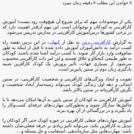
ایمیل
0
خواندن این مطلب 8 دقیقه زمان میبرد
یکی از موضوعات مهم که برای شروع آن هیچ‌وقت زود نیست! آموزش
کارآفرینی به کودکان و نوجوانان است. این مهم آن‌قدر اهمیت دارد که
در برخی کشورها درس‌آموزش کارآفرینی در مدارس تدریس می‌شود.
به گزارش
کارآفرینی پرس
به نقل از
کیهان
، در این درس نقشه راه
کسب درآمد به دانش‌آموزان آموزش ‌داده ‌شده تا قبل از اینکه به طور
تمام‌وقت وارد بازار کار شوند، با کسب درآمد آشنا شده باشند. کودکان
به طور طبیعی کنجکاو و خلاق هستند و این امر ذات کارآفرینی محسوب
می‌شود. از بسیاری جهات، تأثیر پرورش یک کودک کارآفرین شبیه
یادگیری زبان دوم در سنین پایین‌تر است.
تقویت و ایجاد ویژگی‌های کارآفرینی و شخصیت کارآفرینی، در سنین
ابتدائی و دهه اول زندگی کودک می‌تواند زمینه‌ساز ایجاد شخصیت و
نگرش کارآفرینانه در سنین بالاتر باشد.
آموزش کارآفرینی به کودکان از سنین پایین به آن‌ها امکان می‌دهد تا با
چالش‌ها سازگار شوند و به‌طورکلی مهارت‌های حرفه‌ای کسب‌وکار را
یاد بگیرند و در بزرگسالی از آن بهره ببرند.
آموزش مهارت‌های شغلی کارآفرینی در حوزه کودک حتی اگر کودکان را
تبدیل به کارآفرین نکند، می‌تواند تأثیر زیادی بر حرفه شغلی‌شان داشته
باشد؛ مهارت‌هایی مثل سازماندهی، استقامت و حل مسئله و …