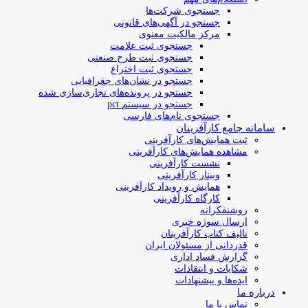
جستجوی شرکت‌ها
جستجو در آگهی‌های قانونی
مرکز مالکیت معنوی
جستجوی ثبت علامت
جستجوی ثبت طرح صنعتی
جستجوی ثبت اختراع
جستجو در نشان‌های جغرافیایی
جستجو در پرونده‌های تجاری‌سازی شده
جستجو در سیستم pct
جستجوی نام‌های فارسی
سامانه جامع کارآفرینان
ثبت همایش‌های کارآفرینی
مشاهده همایش‌های کارآفرینی
نشست کارآفرینی
وبینار کارآفرینی
همایش و رویداد کارآفرینی
کارگاه کارآفرینی
روشنفکرانه
ارسال سوژه‌ خبری
تالیف کتاب کارآفرینان
قدردانی از مسئولان ایران
گزارش فساد اداری
شکایات و انتقادات
ایده‌ها و پیشنهادات
درباره ما
تماس با ما