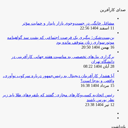
صدای کارآفرین
مشاغل خانگی در جست‌وجوی بازار پایدار و حمایت مؤثر
11 اسفند 1404 22:56
بن‌بست‌شکن؛ پیگیری یک فرصت اجتماعی که پشت سد گواهینامه
موتورسواری زنان متوقف مانده بود
16 بهمن 1404 20:50
برگزاری پنل‌های تخصصی به مناسبت هفته جهانی کارآفرینی در
دانشگاه تهران
28 آبان 1404 08:22
آیا هشدار کارآفرینان دیجیتال به رئیس‌جمهور درباره سرکوب نوآوری،
واقعی و به‌جا است؟
15 مرداد 1404 16:38
‏رئیس اتحادیه کسب‌وکارهای مجازی: گفتند که پلتفرم‌های طلا باید زیر
نظر بورس باشند
12 تیر 1404 23:38
صفحه
صفحه
قبلی
بعدی
یادداشت