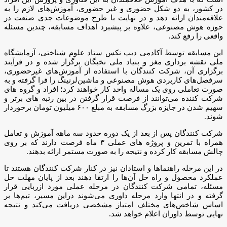
در کشور، به دو شکل حضوری و غیر حضوری، آموزش‌های لازم را به
علاقه‌مندان ارائه دهد و در نهایت با طرح موضوعات جدی صنعت در
حوزه هوش مصنوعی، علاوه بر پیشبرد اهداف مسابقه، چندین مسئله
واقعی را رفع کند.
این مسابقه توسط آکادمی دیپ نکس ستاد علوم شناختی، آزمایشگاه
ملی نقشه برداری مغز و بنیاد ملی نخبگان برگزار شده و در فرآیند
برگزاری آن، شرکت کنندگان با استفاده از آموزش‌های غیرحضوری،
سرفصل‌های کاربردی هوش مصنوعی و ماشین‌لرنینگ را فرا گرفته و به
صورت تعاملی روی یک مساله واحد کار خواهند کرد؛ افراد و گروه های
شرکت کننده می‌توانند از فرصت قرار گرفتن در بین رتبه های برتر و
سهیم شدن در جایزه بزرگ مسابقه به مبلغ ۶۰۰ میلیون تومان برخوردار
شوند.
شرکت کنندگان پس از بعد از یک دوره حدود سه ماهه آموزش و تعامل
همراه با تمرین و پروژه های عملی ۳ ماه فرصت دارند که بر روی
چالش مسابقه کار کرده و نتیجه را به صورت مستمر ارائه بدهند.
در این مرحله راهنماها و استادان نیز در کنار شرکت کنندگان هستند تا
عملکرد محصول و راه حل آن‌ها را ارتقا دهند بعد از پایان مهلت حل
مسئله، تمامی شرکت کنندگان در مرحله عملی مورد ازربایی قرار
گرفته و در انتها وارد مرحله داوری می‌شوند دراین مسیر، تیم‌ها بر
اساس شاخص‌های مختلف امتیاز مشخصی دریافت می‌کند و نتیجه
نهایی توسط داوران اعلام خواهد شد.