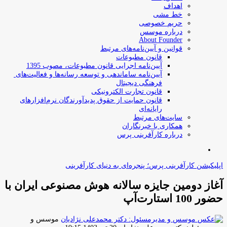
اهداف
خط مشی
حریم خصوصی
درباره موسس
About Founder
قوانین و آیین‌نامه‌های مرتبط
‌قانون مطبوعات
آیین‌نامه اجرایی قانون مطبوعات، مصوب 1395
آیین‌نامه سامان­دهی و توسعه رسانه­‌ها و فعالیت‌­های
فرهنگی دیجیتال
قانون تجارت الکترونیکی
قانون حمایت از حقوق پدیدآورندگان نرم‌افزارهای
رایانه‌ای
سایت‌های مرتبط
همکاری با خبرنگاران
درباره کارآفرینی پرس
جستجو
برای
اپلیکیشن کارآفرینی پرس؛ پنجره‌ای به دنیای کارآفرینی
آغاز دومین جایزه سالانه هوش مصنوعی ایران با
حضور 100 استارت‌آپ
موسس و