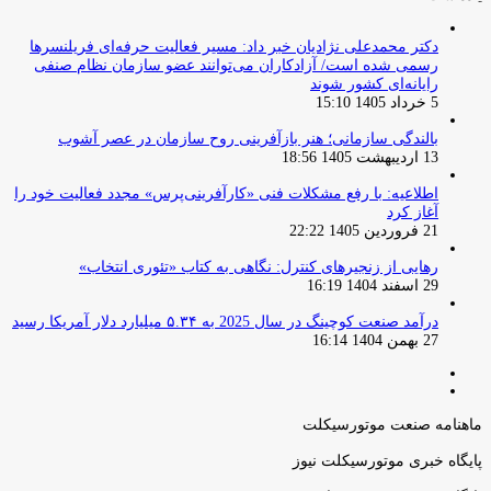
دکتر محمدعلی نژادیان خبر داد: مسیر فعالیت حرفه‌ای فریلنسرها
رسمی شده است/ آزادکاران می‌توانند عضو سازمان نظام صنفی
رایانه‌ای کشور شوند
5 خرداد 1405 15:10
بالندگی سازمانی؛ هنر بازآفرینی روح سازمان در عصر آشوب
13 اردیبهشت 1405 18:56
اطلاعیه: با رفع مشکلات فنی «کارآفرینی‌پرس» مجدد فعالیت خود را
آغاز کرد
21 فروردین 1405 22:22
رهایی از زنجیرهای کنترل: نگاهی به کتاب «تئوری انتخاب»
29 اسفند 1404 16:19
درآمد صنعت کوچینگ در سال 2025 به ۵.۳۴ میلیارد دلار آمریکا رسید
27 بهمن 1404 16:14
صفحه
صفحه
قبلی
بعدی
ماهنامه صنعت موتورسیکلت
پایگاه خبری موتورسیکلت نیوز