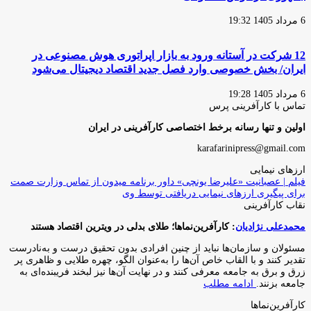
6 مرداد 1405 19:32
12 شرکت در آستانه ورود به بازار اپراتوری هوش مصنوعی در
ایران/ بخش خصوصی وارد فصل جدید اقتصاد دیجیتال می‌شود
6 مرداد 1405 19:28
تماس با کارآفرینی پرس
اولین و تنها رسانه برخط اختصاصی کارآفرینی در ایران
karafarinipress@gmail.com
ارزهای نیمایی
فیلم | عصبانیت «علیرضا یونچی» داور برنامه میدون از تماس وزارت صمت
برای پیگیری ارزهای نیمایی دریافتی توسط وی
نقاب کارآفرینی
محمدعلی نژادیان
: کارآفرین‌نماها؛ طلای بدلی در ویترین اقتصاد هستند
مسئولان و سازمان‌ها نباید از چنین افرادی بدون تحقیق درست و به‌نادرست
تقدیر کنند و با القاب خاص آ‌ن‌ها را به‌عنوان الگو، چهره طلایی و ظاهری پر
زرق و برق به جامعه معرفی کنند و در نهایت آن‌ها نیز لبخند فریبنده‌ای به
جامعه بزنند.
ادامه مطلب
کارآفرین‌نماها