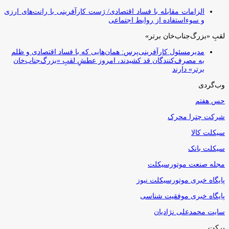
الزامات مقابله با فساد اقتصادی/ ژست کارآفرینی با رانت‌های ارزی
و سوءاستفاده از روابط اجتماعی
لقبِ «بزرگ‌جناب‌خان برتر»
مدیرمسئول کارآفرینی‌پرس: همان‌هایی که با فساد اقتصادی و ظلم
به مصرف‌کنندگان قد کشیدند، امروز عطشِ لقبِ «بزرگ‌جناب‌خان
برتر» دارند
وب‌گردی
حس هفتم
شرکت چترا محرک
سیکلت کالا
سیکلت بانک
مجله صنعت موتورسیکلت
پایگاه خبری موتورسیکلت نیوز
پایگاه خبری موفقیت شناسی
سایت محمدعلی نژادیان
برکت