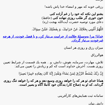
رزقی خوبه كه مهر و امضاء خدا پاش باشه!
بشنو این نکته که خود را ز غم آزاده کنی
خون خوری گر طلب روزی ننهاده کنی
(حافظ)
دعای مورد توصیه حضرت آیت‌الله بهجت (ره)
اللَّهُمَّ أَغْنِنِي بِحَلَالِكَ عَنْ حَرَامِكَ، وَ بِفَضْلِكَ عَمَّنْ سِوَاكَ‏.
خدایا! مرا به‌وسیلۀ حلالت از حرامت بی‌نیاز کن، و با فضل خودت، از هرچه
غیرخودت بی‌نیاز گردان.
میزان رزق و روزی هر انسان
هوالرزاق
تلاش، مهارت، سرمايه، هوش، دانش، و… همه يك قسمت از شرايط تعيين
روزى هست. آخرش خداوند است كه كم و زيادش را تعيين مى‌كند:
إِنَّ رَبَّكَ يَبْسُطُ الرِّزْقَ لِمَنْ يَشَاءُ وَيَقْدِرُ إِنَّهُ كَانَ بِعِبَادِهِ خَبِيرًا بَصِيرًا
همانا خدای تو هر که را خواهد روزی وسیع دهد و هر که را خواهد تنگ روزی
گرداند، که او به (صلاح کار) بندگان خود کاملا آگاه و بصیر است.
سامانه ثبت همایش‌های کارآفرینی
دانش‌ بنیان‌