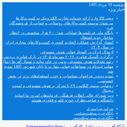
دوشنبه 19 مرداد 1405
اخبار ویژه
دیجی‌کالا وارد ارائه خدمات تجارت الکترونیک به کسب‌وکارها
می‌شود/ توسعه کسب‌وکارهای روستایی و حمایت از فروشندگان
خرد
پایگاه ملی فریلنسرها عملیاتی شد؛ ۳۰۰ هزار متخصص در انتظار
ساختار جدید اشتغال
انتشار گزارش عملکرد اتحادیه کشوری کسب‌وکارهای مجازی ایران
در سال ۱۴۰۴
4 مدال ایران در المپیاد جهانی هوش مصنوعی
برگزاری المپیک فناوری ۲۰۲۶ مهرماه ۱۴۰۵ در پارک فناوری پردیس
رصد تحولات هوش مصنوعی بومی در خاورمیانه و شمال آفریقا (منا)
مهلت ثبت‌نام در مسابقات جهانی مهارت تا پایان شهریور 1405 تمدید
شد
تمدید دومین فراخوان شناسایی و جذب استعدادهای برتر در بخش
خصوصی
رونمایی پوستر الکامپ ۲۹ با تمرکز بر هوش مصنوعی و امنیت
دیجیتال
دبیر شورای عالی انقلاب فرهنگی: فرماندهان امروز ما اساتید
دانشگاه و صاحب‌نظران حوزه علم و فناوری هستند
شرکت چترا محرک
پایگاه خبری موفقیت‌شناسی
پایگاه خبری موتورسیکلت‌نیوز