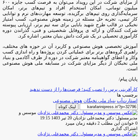
از مزایای شرکت در این رویداد می‌توان به فرصت کسب جایزه ۶۰۰
میلیون تومانی، امکان استخدام افراد و تیم‌های برتر، امکان
سرمایه‌گذاری روی تیم‌های برگزیده، توسعه مهارت‌های نرم و توانایی
کار تیمی، تجربه حل مسئله در زمینه هوش مصنوعی، کسب امتیاز
نخبگی در قالب طرح شهید بابایی برای سه تیم برتر، ارزیابی پیوسته
شرکت کنندگان و ارائه ی پروفایل شخصیتی و فنی، گذراندن دوره
کارآموزی تحصیلی در یک شرکت دانش بنیان معتبر، اشاره کرد.
آموزش تخصصی هوش مصنوعی و کاربرد آن در حوزه های مختلف،
راهبری گروه‌های برتر برای عملیاتی کردن پروژه‌ها و راه اندازی کسب
وکار و اعطای گواهینامه معتبر شرکت در دوره از طرف آکادمی و بنیاد
ملی نخبگان از دیگر مزایای شرکت در مسابقه ملی هوش مصنوعی
است.
پایان پیام/
کارآفرینی پرس را نصب کنید؛ فرصت‌ها را از دست ندهید
برچسب ها
استارت‌آپ
بنیاد ملی نخبگان
هوش مصنوعی
لینک کوتاه
موسس و
ارسال
مدیرمسئول: دکتر محمدعلی نژادیان
20 تیر 1403 19:15
ایمیل
0
خواندن این مطلب 2 دقیقه زمان میبرد
اشتراک گذاری
چاپ
فیس
توئیتر
واتس
تلگرام
لینکدین
اشتراک
(X)
آپ
بوک
گذاری