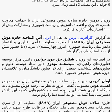
ارسال
مدیرمسئول: دکتر محمدعلی نژادیان
20 تیر 1403 19:15
ایمیل
0
خواندن این مطلب 2 دقیقه زمان میبرد
رویداد دومین جایزه سالانه هوش مصنوعی ایران با حمایت معاونت
علمی، فناوری و اقتصاد دانش‌بنیان ریاست‌جمهوری و مشارکت بیش از
۱۰۰ استارت‌آپ آغاز به کارکرد.
به گزارش
کارآفرینی پرس
به نقل از
ایرنا
،
آیین افتتاحیه جایزه هوش
مصنوعی ایران (IAAA)
با حمایت معاونت علمی، فناوری و اقتصاد
دانش‌بنیان ریاست جمهوری امروز چهارشنبه(۲۰ تیرماه) با حضور بیش
از ۱۰۰ استارت‌آپ برگزار شد.
در افتتاحیه این رویداد
شقایق حق جوی جوانمرد
رئیس مرکز توسعه
فناوری‌های راهبردی،
سیدمحمد مهدوی
دبیر ستاد توسعه علوم و
فناوری‌های شناختی، جمعی از فعالان فناور، دانشگاهیان و علاقمندان
حوزه هوش مصنوعی حضور داشتند.
ایمان کریمی
دبیر جایزه سالانه هوش مصنوعی ایران در خصوص
اهمیت هوش مصنوعی گفت: امروز به نظر می رسد هوش مصنوعی به
جایگاه فناوری هسته ای رسیده است و کشورهایی که به این دانش
دسترسی پیدا کنند می توانند آینده دنیا را رقم بزنند.
جایزه سالانه هوش مصنوعی ایران (iAAA)
، مسابقه ای از سری
مسابقات مساله‌محور بنیاد ملی نخبگان در قالب طرح شهید بابایی
است که با هدف آموزش علاقمندان به این فناوری و پرورش این افراد