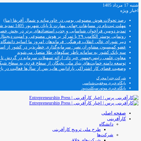
شنبه 17 مرداد 1405
اخبار ویژه
رصد تحولات هوش مصنوعی بومی در خاورمیانه و شمال آفریقا (منا)
مهلت ثبت‌نام در مسابقات جهانی مهارت تا پایان شهریور 1405 تمدید شد
تمدید دومین فراخوان شناسایی و جذب استعدادهای برتر در بخش خ
رونمایی پوستر الکامپ ۲۹ با تمرکز بر هوش مصنوعی و امنیت دیجیتال
دبیر شورای عالی انقلاب فرهنگی: فرماندهان امروز ما اساتید دانشگا
عضو کمیسیون مشاوران نصر: سرمایه‌گذاری خطرپذیر در کشور از استار
سه بانک کشور به سامانه ناظر سکوهای طلا متصل می‌شوند
معاون علمی رئیس‌جمهور خبر داد: ارائه تسهیلات سرمایه در گردش تا سقف ۱۰۰ درصد فروش دانش‌
توسعه دامنه حمایت‌های بنیاد ملی نخبگان از سطح فردی به سطح شب
وضعیت فضای کار اشتراکی پارادایس هاب پس از سال‌ها فعالیت در باغ
شرکت چترا محرک
پایگاه خبری موفقیت‌شناسی
پایگاه خبری موتورسیکلت‌نیوز
صفحه اصلی
کارآفرینی
دانشگاه
طرح ملی ترویج کارآفرینی
شرکت‌ها
شرکت‌های خلاق