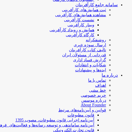
سامانه جامع کارآفرینان
ثبت همایش‌های کارآفرینی
مشاهده همایش‌های کارآفرینی
نشست کارآفرینی
وبینار کارآفرینی
همایش و رویداد کارآفرینی
کارگاه کارآفرینی
روشنفکرانه
ارسال سوژه‌ خبری
تالیف کتاب کارآفرینان
قدردانی از مسئولان ایران
گزارش فساد اداری
شکایات و انتقادات
ایده‌ها و پیشنهادات
درباره ما
تماس با ما
اهداف
خط مشی
حریم خصوصی
درباره موسس
About Founder
قوانین و آیین‌نامه‌های مرتبط
‌قانون مطبوعات
آیین‌نامه اجرایی قانون مطبوعات، مصوب 1395
آیین‌نامه سامان­دهی و توسعه رسانه­‌ها و فعالیت‌­های فره
قانون تجارت الکترونیکی