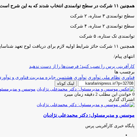
همچنین ۱۱ شرکت در سطح توانمندی انتخاب شدند که به این شرح است:
سطح توانمندی ۳ ستاره، ۲ شرکت
سطح توانمندی ۲ ستاره، ۴ شرکت
توانمندی تک ستاره، ۵ شرکت
همچنین ۱۱ شرکت حائز شرایط اولیه لازم برای دریافت لوح تعهد شناسایی شدند.
انتهای پیام/
کارآفرینی پرس را نصب کنید؛ فرصت‌ها را از دست ندهید
برچسب ها
فناوری
نظام ملی نوآوری
نوآوری
هشتمین جایزه مدیریت فناوری و نوآور
لینک کوتاه
موسس و مدیرمسئول:
0
خواندن این مطلب 2 دقیقه زمان میبرد
اشتراک گذاری
چاپ
فیس
توئیتر
واتس
تلگرام
لینکدین
اشتراک
(X)
آپ
بوک
گذاری
موسس و مدیرمسئول: دکتر محمدعلی نژادیان
از
طریق
ایمیل
پایگاه خبری کارآفرینی پرس
وبسایت