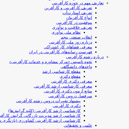
تعاریف مهم در حوزه کارآفرینی
تعریف کارآفرینی و کارآفرین
تعریف استارت‌آپ
انواع کارآفرینان
موفقیت در کارآفرینی
تعریف خلاقیت و نوآوری
نظام ملی نوآوری
انقلاب صنعتی پنجم
درباره روز ملی کارآفرینی
معرفی فضاهای کار اشتراکی
فهرست رسانه‌های کارآفرینی در ایران
درباره رشته کارآفرینی
نحوه تاسیس «مرکز مشاوره و خدمات کارآفرینی»
واحدهای دانشگاهی
مقطع کارشناسی ارشد
مقطع دکتری
معرفی دکتری کارآفرینی
معرفی کارشناسی ارشد کارآفرینی
منابع آزمون دکتری کارآفرینی
سرفصل دروس کارآفرینی
پیشنهاد تغییرات دروس رشته کارآفرینی
دکتری کارآفرینی
کارشناسی ارشد کارآفرینی (کلیه گرایش‌ها)
کارشناسی ارشد مدیریت بازرگانی گرایش کارآفر
کارشناسی ارشد کارآفرینی کشاورزی (بازنگری ش
علمی و تحقیقاتی