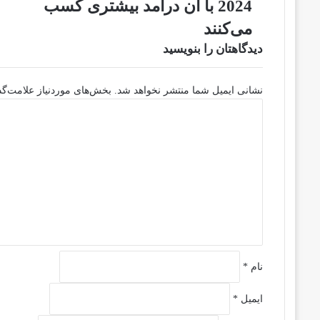
2024 با آن درآمد بیشتری کسب
که
کارآفرینان
می‌کنند
موفق
دیدگاهتان را بنویسید
در
سال
2024
نشانی ایمیل شما منتشر نخواهد شد.
بخش‌های موردنیاز علامت‌گذ
با
د
آن
ی
درآمد
د
بیشتری
گ
کسب
ا
می‌کنند
ه
*
نام
*
ایمیل
*