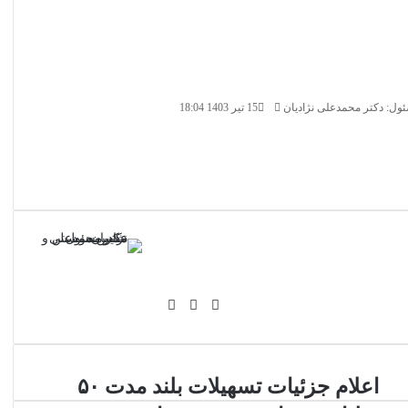
ارسال
ل: دکتر محمدعلی نژادیان
15 تیر 1403 18:04
ایمیل
اینستاگرام
لینکدین
وبسایت
اعلام
اعلام جزئیات تسهیلات بلند مدت ۵۰
جزئیات