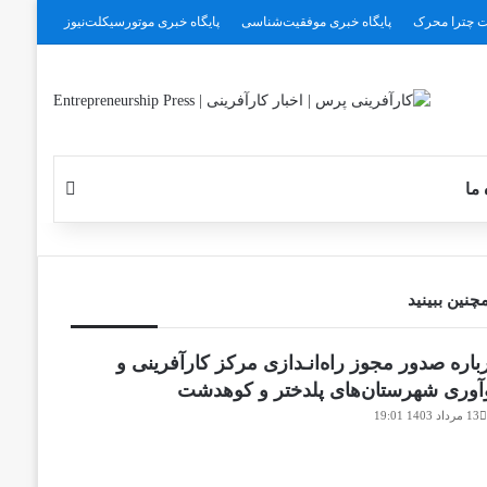
 چترا محرک
پایگاه خبری موفقیت‌شناسی
پایگاه خبری موتورسیکلت‌نیوز
جستجو بر
 ما
چنین ببینید
باره صدور مجوز راه‌انـدازی مرکز کارآفرینی و
آوری شهرستان‌های پلدختر و کوهدشت
13 مرداد 1403 19:01