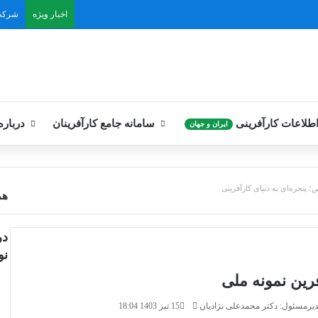
اخبار ویژه
شرکت
اطلاعات کارآفرینی
سامانه جامع کارآفرینان
درباره
ایران و جهان
؛ پنجره‌ای به دنیای کارآفرینی
هم
در
نو
فرین نمونه ملی
ارسال
رمسئول: دکتر محمدعلی نژادیان
15 تیر 1403 18:04