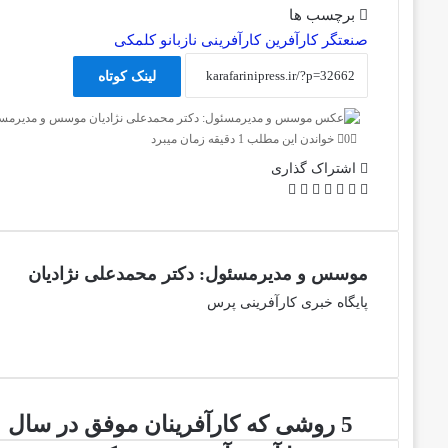
برچسب ها
صنعتگر
کارآفرین
کارآفرینی
نازبانو کلمکی
لینک کوتاه
موسس و مدیرمسئو
0
خواندن این مطلب 1 دقیقه زمان میبرد
اشتراک گذاری
فیس
توئیتر
لینکدین
واتس
تلگرام
چاپ
اشتراک
(X)
بوک
آپ
گذاری
از
طریق
موسس و مدیرمسئول: دکتر محمدعلی نژادیان
ایمیل
پایگاه خبری کارآفرینی پرس
5
5 روشی که کارآفرینان موفق در سال
روشی