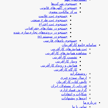
جستجوی شرکت‌ها
جستجو در آگهی‌های قانونی
مرکز مالکیت معنوی
جستجوی ثبت علامت
جستجوی ثبت طرح صنعتی
جستجوی ثبت اختراع
جستجو در نشان‌های جغرافیایی
جستجو در پرونده‌های تجاری‌سازی شده
جستجو در سیستم pct
جستجوی نام‌های فارسی
سامانه جامع کارآفرینان
ثبت همایش‌های کارآفرینی
مشاهده همایش‌های کارآفرینی
نشست کارآفرینی
وبینار کارآفرینی
همایش و رویداد کارآفرینی
کارگاه کارآفرینی
روشنفکرانه
ارسال سوژه‌ خبری
تالیف کتاب کارآفرینان
قدردانی از مسئولان ایران
گزارش فساد اداری
شکایات و انتقادات
ایده‌ها و پیشنهادات
درباره ما
تماس با ما