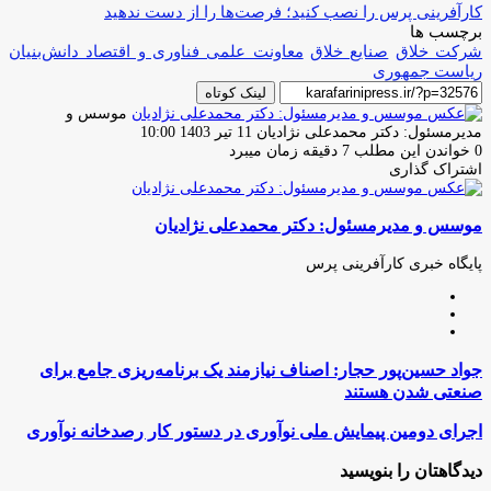
کارآفرینی پرس را نصب کنید؛ فرصت‌ها را از دست ندهید
برچسب ها
شرکت خلاق
صنایع خلاق
معاونت علمی فناوری و اقتصاد دانش‌بنیان
ریاست جمهوری
لینک کوتاه
موسس و
ارسال
مدیرمسئول: دکتر محمدعلی نژادیان
11 تیر 1403 10:00
ایمیل
0
خواندن این مطلب 7 دقیقه زمان میبرد
اشتراک گذاری
چاپ
فیس
توئیتر
واتس
تلگرام
لینکدین
اشتراک
(X)
آپ
بوک
گذاری
موسس و مدیرمسئول: دکتر محمدعلی نژادیان
از
طریق
ایمیل
پایگاه خبری کارآفرینی پرس
وبسایت
لینکدین
اینستاگرام
جواد
جواد حسین‌پور حجار: اصناف نیازمند یک برنامه‌ریزی جامع برای
حسین‌پور
صنعتی شدن هستند
حجار:
اصناف
اجرای
اجرای دومین پیمایش ملی نوآوری در دستور کار رصدخانه نوآوری
نیازمند
دومین
یک
پیمایش
دیدگاهتان را بنویسید
برنامه‌ریزی
ملی