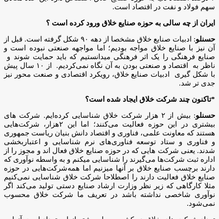
سهم فولاد و نفت در اقتصاد است.
ایران از چه سالی به حوزه صنایع خلاق ورود کرده است ؟
حسنلو
: ادبیات صنایع خلاق مشخصا از دهه ۹۰ شکل گرفته است. قبل از
آن نیز با صنایع خلاق مواجه بودیم؛ اما مواجهه صنعتی نبوده است و
صنایع فرهنگی را یک اثر فرهنگی میدانستیم که باید حمایت شوند و
ناظر به اقتصاد و صنعتی بودن به آن نگاه نمی‌کردیم. از ۱۰ سال پیش
با شکل گیری ادبیات صنایع خلاق، رویکرد اقتصادی و صنعت محور نیز
جدی تر شد.
*تاکنون چند شرکت خلاق ایجاد شده است؟
حسنلو
: بیش از ۲ هزار شرکت خلاق شناسایی کرده‌ایم. شرکت های
بیشتری در این حوزه فعالیت می‌کنند؛ اما این ۲هزار، شرکت‌هایی
هستند که معاونت علمی، فناوری و اقتصاد دانش بنیان ریاست جمهوری
و فناوری و ستاد توسعه فناوری‌های نرم شناسایی و اعتباربخشی
شدند. یعنی شرکت هایی که در حوزه صنایع خلاق فعال اند و مجوز را از
اداره ثبت شرکت‌ها می‌گیرند را شناسایی میکنم و به واسطه نوآوری که
دارند برچسب صنایع خلاق بر آنها میزنیم اما همه‌شرکت‌هایی در حوزه
صنایع خلاق فعالیت دارند را اصطلاحا شرکت خلاق شناسایی نمی‌کنیم
مثلا کارگاهی که زیر نظر وزارت ارشاد صنایع دستی تولید می‌کند اگر
نوآوری شاخصی نداشته باشد در تعریف ما شرکت خلاق محسوب
نمی‌شود.