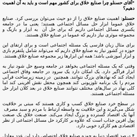
*آقای حسنلو چرا صنایع خلاق برای کشور مهم است و باید به آن اهميت
دهیم؟
حسنلو
: اهمیت صنایع خلاق را از دو حیث می‌توان بررسی کرد. صنایع
خلاق عموما ابزار حل مسائل اجتماعی هستند؛ یعنی ما در جامعه
یکسری مسائل اجتماعی داریم که برای حل آن به ابزار و بازیگ و
مجموعه موثری نیاز داریم که عموما در صنايع خلاق هستند.
برای مثال زبان فارسی یک مسئله اجتماعی است و برای ارتقای این
حوزه در کشور نیاز به صنایع خلاق داریم که می‌تواند شامل پلتفرم بازی
و ابزار آموزشی باشد؛ همه‌ این‌ ابزار‌ها زیر مجموعه صنابع خلاق هستند.
وقتی که یک مسئله اجتماعی بخواهد در جامعه وسیع حل شود نیاز به
ابزار فراگیر دارد. یک امکان دارد یک سرود در جامعه وفاق اجتماعی
ایجاد کند که نهادهای بزرگ نتوانند. همچنین در زمینه زیرساخت قرآنی
مردم را یک برنامه تلوزیونی کند همچون محفل نقش آفرینی کند اما
کلی نهاد در سال‌های مختلف نتوانند صنايع خلاق در بعد کلان ابزار حل
مسئله اجتماعی هستند.
در سطح خرد صنايع خلاق کسب و کاری هستند که مبتی بر خلاقیت
شکل می‌گیرند و این خلاقیت به واسطه ارتباط با مردم و سبد مصرف
آنها یک اقتصاد گسترده و بزرگ ایجاد می‌کند. صنعت خلاق یک صنعت
پول افرین جذاب است که علاوه بر کارکرد حل مسائل اجتماعی از نظر
اقتصادی هم کارکرد خوبی دارد.
۴ درصد اقتصاد دنیا به حوزه صنایع خلاق اختصاص دارد این عدد معادل