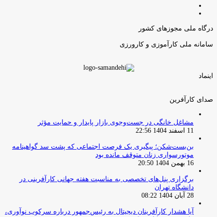
صفحه
صفحه
قبلی
بعدی
درگاه ملی مجوزهای کشور
سامانه ملی کارآموزی و کارورزی
اینماد
صدای کارآفرین
مشاغل خانگی در جست‌وجوی بازار پایدار و حمایت مؤثر
11 اسفند 1404 22:56
بن‌بست‌شکن؛ پیگیری یک فرصت اجتماعی که پشت سد گواهینامه
موتورسواری زنان متوقف مانده بود
16 بهمن 1404 20:50
برگزاری پنل‌های تخصصی به مناسبت هفته جهانی کارآفرینی در
دانشگاه تهران
28 آبان 1404 08:22
آیا هشدار کارآفرینان دیجیتال به رئیس‌جمهور درباره سرکوب نوآوری،