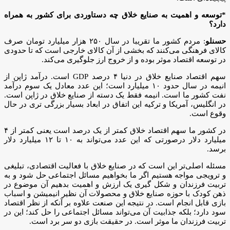
*توسعه و اهمیت به صنایع خلاق چه دستاوردی برای کشور به همراه
دارد؟
حسنلو
: مردم کشور ما تقریبا در سال ۲۵۰ هزار میلیارد تومان صرف
کالای فرهنگی می‌کنند که بخشی از آن کالای خارجی است که تا حدودی
در توسعه اقتصاد موثر بوده و از خروج ارز جلوگیری می‌کند.
سهم اقتصاد صنایع خلاق در دنیا ۴ درصد GDP است. درآمد ژاپن از
انیمه‌ در سال حدود ۱۰ میلیارد است؛ این عدد معادل یک سوم درآمد
نفت کشور ما است. انیمه فقط یک دسته از صنایع خلاق در ژاپن است.
در انگلیس، آمریکا و ترکیه این اتفاق در ابعاد بسیار بزرگی تری در حال
وقوع است.
در کشور ما سهم اقتصاد خلاق کمتر از یک درصد است یعنی کمتر از ۴
میلیارد دلار درصورتی که این عدد می‌تواند به ۱۰ تا ۱۲ میلیارد دلار
برسد.
مسئله اصلی‌تر این است که در صنایع خلاق با فعالیت اقتصادی، تبلیغی
و ترویجی مواجه هستیم اگر ما بخواهیم مسائل اجتماعی حل شود و به
تربیت فرزندان و شکل گیری یک ارزش و اهمیت بدهیم آن موضوع در
ذهن کودک با حوزه صنایع خلاق و محصولات آن نظیر انیمیشن و اسباب
بازی قابل انجام است. در نتیجه این صنعت علاوه بر آنکه از نظر اقتصاد
سود دارد؛ بلکه جذابیت آن می‌تواند مسائل اجتماعی را حل کند؛ این در
تربیت فرزندان ما موثر است. در حقیقت بازی دو سر برد است.