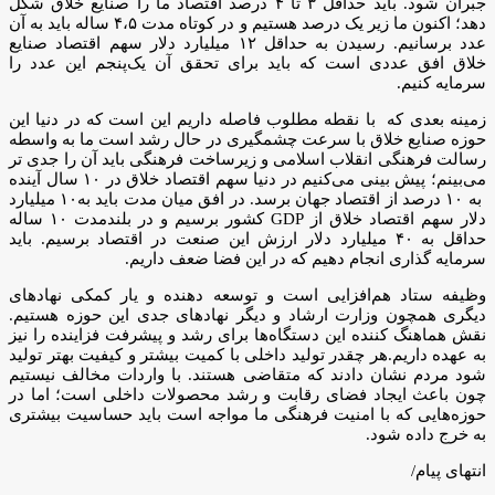
جبران شود. باید حداقل ۳ تا ۴ درصد اقتصاد ما را صنایع خلاق شکل
دهد؛ اکنون ما زیر یک درصد هستیم و در کوتاه مدت ۴،۵ ساله باید به آن
عدد برسانیم. رسیدن به حداقل ۱۲ میلیارد دلار سهم اقتصاد صنایع
خلاق افق عددی است که باید برای تحقق آن یک‌پنجم این عدد را
سرمایه کنیم.
زمینه بعدی که با نقطه مطلوب فاصله داریم این است که در دنیا این
حوزه صنایع خلاق با سرعت چشمگیری در حال رشد است ما به واسطه
رسالت فرهنگی انقلاب اسلامی و زیرساخت فرهنگی باید آن را جدی تر
می‌بینم؛ پیش بینی می‌کنیم در دنیا سهم اقتصاد خلاق در ۱۰ سال آینده
به ۱۰ درصد از اقتصاد جهان برسد. در افق میان مدت باید به۱۰ میلیارد
دلار سهم اقتصاد خلاق از GDP کشور برسیم و در بلندمدت ۱۰ ساله
حداقل به ۴۰ میلیارد دلار ارزش این صنعت در اقتصاد برسیم. باید
سرمایه گذاری انجام دهیم که در این فضا ضعف داریم.
وظیفه ستاد هم‌افزایی است و توسعه دهنده و یار کمکی نهادهای
دیگری همچون وزارت ارشاد و دیگر نهادهای جدی این حوزه هستیم.
نقش هماهنگ کننده این دستگاه‌ها برای رشد و پیشرفت فزاینده را نیز
به عهده داریم.هر چقدر تولید داخلی با کمیت بیشتر و کیفیت بهتر تولید
شود مردم نشان دادند که متقاضی هستند. با واردات مخالف نیستیم
چون باعث ایجاد فضای رقابت و رشد محصولات داخلی است؛ اما در
حوزه‌هایی که با امنیت فرهنگی ما مواجه است باید حساسیت بیشتری
به خرج داده شود.
انتهای پیام/