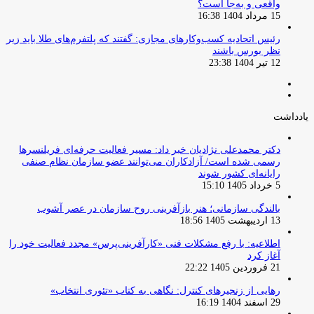
واقعی و به‌جا است؟
15 مرداد 1404 16:38
‏رئیس اتحادیه کسب‌وکارهای مجازی: گفتند که پلتفرم‌های طلا باید زیر
نظر بورس باشند
12 تیر 1404 23:38
صفحه
صفحه
قبلی
بعدی
یادداشت
دکتر محمدعلی نژادیان خبر داد: مسیر فعالیت حرفه‌ای فریلنسرها
رسمی شده است/ آزادکاران می‌توانند عضو سازمان نظام صنفی
رایانه‌ای کشور شوند
5 خرداد 1405 15:10
بالندگی سازمانی؛ هنر بازآفرینی روح سازمان در عصر آشوب
13 اردیبهشت 1405 18:56
اطلاعیه: با رفع مشکلات فنی «کارآفرینی‌پرس» مجدد فعالیت خود را
آغاز کرد
21 فروردین 1405 22:22
رهایی از زنجیرهای کنترل: نگاهی به کتاب «تئوری انتخاب»
29 اسفند 1404 16:19