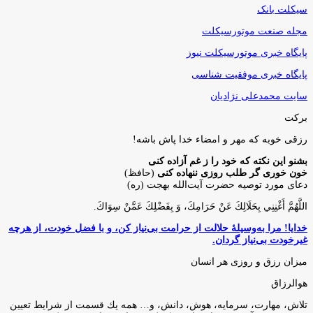
سیکلت بانک
مجله صنعت موتورسیکلت
پایگاه خبری موتورسیکلت نیوز
پایگاه خبری موفقیت شناسی
سایت محمدعلی نژادیان
برکت
رزقی خوبه كه مهر و امضاء خدا پاش باشه!
بشنو این نکته که خود را ز غم آزاده کنی
خون خوری گر طلب روزی ننهاده کنی
(حافظ)
دعای مورد توصیه حضرت آیت‌الله بهجت (ره)
اللَّهُمَّ أَغْنِنِي بِحَلَالِكَ عَنْ حَرَامِكَ، وَ بِفَضْلِكَ عَمَّنْ سِوَاكَ‏.
خدایا! مرا به‌وسیلۀ حلالت از حرامت بی‌نیاز کن، و با فضل خودت، از هرچه
غیرخودت بی‌نیاز گردان.
میزان رزق و روزی هر انسان
هوالرزاق
تلاش، مهارت، سرمايه، هوش، دانش، و… همه يك قسمت از شرايط تعيين