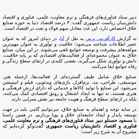
دبیر ستاد فناوری‌های فرهنگی و نرم معاونت علمی، فناوری و اقتصاد
دانش‌بنیان ریاست جمهوری گفت: ۴ درصد اقتصاد دنیا به حوزه صنایع
خلاق اختصاص دارد، این عدد معادل سهم فولاد و نفت در اقتصاد است.
به گزارش
کارآفرینی پرس
به نقل از
آنا
، در دنیای امروز که به عنوان
عصر اطلاعات شناخته می‌شود؛ خلاقیت و نوآوری به عنوان مهم‌ترین
مولفه‌های پیشرفت و توسعه جوامع تلقی می‌شوند. در این میان، صنایع
خلاق به عنوان مجموعه‌ای از فعالیت‌های اقتصادی که بر پایه خلاقیت،
دانش و نوآوری شکل می‌گیرند، نقشی کلیدی در ارتقای سطح زندگی و
رفاه جوامع ایفا می‌کنند.
صنایع خلاق شامل طیف گسترده‌ای از فعالیت‌ها، ازجمله هنر،
موسیقی، طراحی، مد، نرم‌افزار، بازی‌های ویدئویی، فیلم و انیمیشن
می‌شود. این صنایع با تولید کالاها و خدماتی که دارای ارزش فرهنگی و
هنری هستند، نه تنها به ایجاد اشتغال و رونق اقتصادی کمک می‌کنند،
بلکه در ارتقای سطح فرهنگ و هویت جامعه نیز نقش بسزایی دارند.
در سایه توجه و اهتمام به صنایع خلاق، می‌توانیم گامی بلند در جهت
توسعه پایدار و ایجاد جامعه‌ای خلاق و پویا برداریم. در همین راستا
با
مسعود حسنلو دبیر ستاد فناوری‏‌های فرهنگی و نرم معاونت علمی،
فناوری و اقتصاد دانش‌بنیان ریاست جمهوری
گفت‌وگو کرده‌ایم که
مشروح آن به شرح زیر است؛