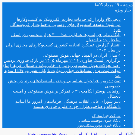
دوشنبه 19 مرداد 1405
اخبار ویژه
دیجی‌کالا وارد ارائه خدمات تجارت الکترونیک به کسب‌وکارها
می‌شود/ توسعه کسب‌وکارهای روستایی و حمایت از فروشندگان
خرد
پایگاه ملی فریلنسرها عملیاتی شد؛ ۳۰۰ هزار متخصص در انتظار
ساختار جدید اشتغال
انتشار گزارش عملکرد اتحادیه کشوری کسب‌وکارهای مجازی ایران
در سال ۱۴۰۴
4 مدال ایران در المپیاد جهانی هوش مصنوعی
برگزاری المپیک فناوری ۲۰۲۶ مهرماه ۱۴۰۵ در پارک فناوری پردیس
رصد تحولات هوش مصنوعی بومی در خاورمیانه و شمال آفریقا (منا)
مهلت ثبت‌نام در مسابقات جهانی مهارت تا پایان شهریور 1405 تمدید
شد
تمدید دومین فراخوان شناسایی و جذب استعدادهای برتر در بخش
خصوصی
رونمایی پوستر الکامپ ۲۹ با تمرکز بر هوش مصنوعی و امنیت
دیجیتال
دبیر شورای عالی انقلاب فرهنگی: فرماندهان امروز ما اساتید
دانشگاه و صاحب‌نظران حوزه علم و فناوری هستند
شرکت چترا محرک
پایگاه خبری موفقیت‌شناسی
پایگاه خبری موتورسیکلت‌نیوز