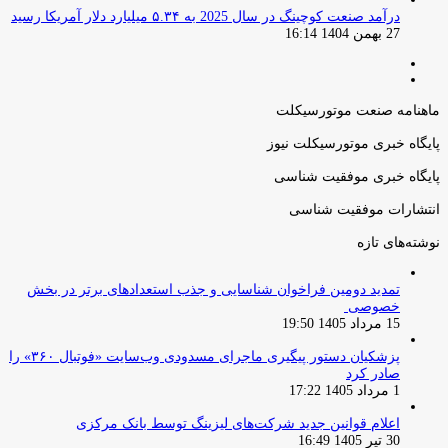
درآمد صنعت کوچینگ در سال 2025 به ۵.۳۴ میلیارد دلار آمریکا رسید
27 بهمن 1404 16:14
صفحه
صفحه
قبلی
بعدی
ماهنامه صنعت موتورسیکلت
پایگاه خبری موتورسیکلت نیوز
پایگاه خبری موفقیت شناسی
انتشارات موفقیت شناسی
نوشته‌های تازه
تمدید دومین فراخوان شناسایی و جذب استعدادهای برتر در بخش
خصوصی
15 مرداد 1405 19:50
پزشکیان دستور پیگیری ماجرای مسدودی وب‌سایت «فوتبال ۳۶۰» را
صادر کرد
1 مرداد 1405 17:22
اعلام قوانین جدید شرکت‌های لیزینگ توسط بانک مرکزی
30 تیر 1405 16:49