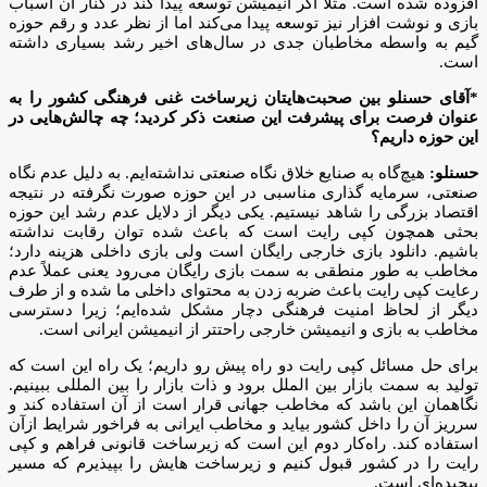
افزوده شده است. مثلا اگر انیمیشن توسعه پیدا کند در کنار آن اسباب
بازی و نوشت افزار نیز توسعه پیدا می‌کند اما از نظر عدد و رقم حوزه
گیم به واسطه مخاطبان جدی در سال‌های اخیر رشد بسیاری داشته
است.
*آقای حسنلو بین صحبت‌هایتان زیرساخت غنی فرهنگی کشور را به
عنوان فرصت برای پیشرفت این صنعت ذکر کردید؛ چه چالش‌هایی در
این حوزه داریم؟
حسنلو:
هیچ‌گاه به صنایع خلاق نگاه صنعتی نداشته‌ایم. به دلیل عدم نگاه
صنعتی، سرمایه گذاری مناسبی در این حوزه صورت نگرفته در نتیجه
اقتصاد بزرگی را شاهد نیستیم. یکی دیگر از دلایل عدم رشد این حوزه
بحثی همچون کپی رایت است که باعث شده توان رقابت نداشته
باشیم. دانلود بازی خارجی رایگان است ولی بازی داخلی هزینه دارد؛
مخاطب به طور منطقی به سمت بازی رایگان می‌رود یعنی عملاً عدم
رعایت کپی رایت باعث ضربه زدن به محتوای داخلی ما شده و از طرف
دیگر از لحاظ امنیت فرهنگی دچار مشکل شده‌ایم؛ زیرا دسترسی
مخاطب به بازی و انیمیشن خارجی راحت‎تر از انیمیشن ایرانی است.
برای حل مسائل کپی رایت دو راه پیش رو داریم؛ یک راه این است که
تولید به سمت بازار بین الملل برود و ذات بازار را بین المللی ببینیم.
نگاهمان این باشد که مخاطب جهانی قرار است از آن استفاده کند و
سرریز آن را داخل کشور بیاید و مخاطب ایرانی به فراخور شرایط ازآن
استفاده کند. راه‌کار دوم این است که زیرساخت قانونی فراهم و کپی
رایت را در کشور قبول کنیم و زیرساخت هایش را بپیذیرم که مسیر
پیچیده‎‌ای است.