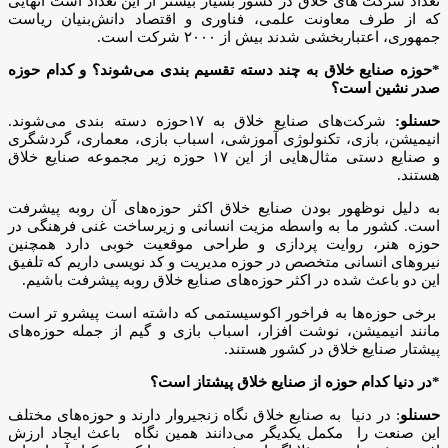
تعداد شرکت های خلاق در کشور بسیار بیشتر از این تعداد است آنهایی
که از طرف معاونت علمی، فناوری و اقتصاد دانش‌بنیان ریاست
جمهوری، اعتباربخشی شدند بیش از ۲۰۰۰ شرکت است.
*حوزه صنایع خلاق به چند دسته تقسیم بندی می‌شوند؟ و کدام حوزه
صدر نشین است؟
حسنلو:
شرکت‌های صنایع خلاق به ۱۷حوزه دسته بندی می‌شوند.
انیمیشن، بازی، تکنولوژی آموزشی، اسباب بازی، معماری، گردشگری
و صنایع دستی مثال‌هایی از این ۱۷ حوزه زیر مجموعه صنایع خلاق
هستند‌.
به دلیل نوظهور بودن صنایع خلاق اکثر حوزه‌های آن روبه پیشرفت
است. کشور ما به واسطه مزیت انسانی و زیرساخت غنی فرهنگی در
حوزه هنر، روایت پردازی و طراحی موقعیت خوبی دارد همچنین
نیروهای انسانی متخصص در حوزه مدیریت و کد نویسی داریم که تلفیق
این دو باعث شده در اکثر حوزه‌های صنایع خلاق روبه پیشرفت باشیم.
برخی حوزه‌ها به فراخور اکوسیستمی که داشته است پیشرو تر است
مانند انیمیشن، نوشت افزار، اسباب بازی و گیم از جمله حوزه‌های
پیشتار صنایع خلاق در کشور هستند‌.
*در دنیا کدام حوزه از صنایع خلاق پیشتاز است؟
حسنلو
: در دنیا به صنایع خلاق نگاه زنجیروار دارند و حوزه‌های مختلف
این صنعت را مکمل یکدیگر می‌دانند همین نگاه باعث ایجاد ارزش