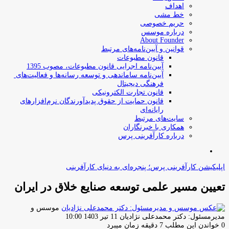
اهداف
خط مشی
حریم خصوصی
درباره موسس
About Founder
قوانین و آیین‌نامه‌های مرتبط
‌قانون مطبوعات
آیین‌نامه اجرایی قانون مطبوعات، مصوب 1395
آیین‌نامه سامان­دهی و توسعه رسانه­‌ها و فعالیت‌­های
فرهنگی دیجیتال
قانون تجارت الکترونیکی
قانون حمایت از حقوق پدیدآورندگان نرم‌افزارهای
رایانه‌ای
سایت‌های مرتبط
همکاری با خبرنگاران
درباره کارآفرینی پرس
جستجو
برای
اپلیکیشن کارآفرینی پرس؛ پنجره‌ای به دنیای کارآفرینی
تعیین مسیر علمی توسعه صنایع خلاق در ایران
موسس و
ارسال
مدیرمسئول: دکتر محمدعلی نژادیان
11 تیر 1403 10:00
ایمیل
0
خواندن این مطلب 7 دقیقه زمان میبرد