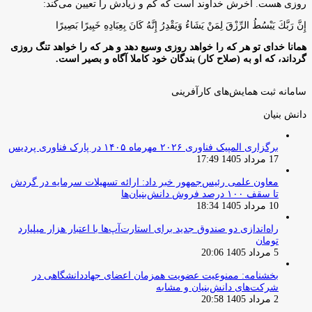
روزى هست. آخرش خداوند است كه كم و زيادش را تعيين مى‌كند:
إِنَّ رَبَّكَ يَبْسُطُ الرِّزْقَ لِمَنْ يَشَاءُ وَيَقْدِرُ إِنَّهُ كَانَ بِعِبَادِهِ خَبِيرًا بَصِيرًا
همانا خدای تو هر که را خواهد روزی وسیع دهد و هر که را خواهد تنگ روزی
گرداند، که او به (صلاح کار) بندگان خود کاملا آگاه و بصیر است.
سامانه ثبت همایش‌های کارآفرینی
دانش‌ بنیان‌
برگزاری المپیک فناوری ۲۰۲۶ مهرماه ۱۴۰۵ در پارک فناوری پردیس
17 مرداد 1405 17:49
معاون علمی رئیس‌جمهور خبر داد: ارائه تسهیلات سرمایه در گردش
تا سقف ۱۰۰ درصد فروش دانش‌بنیان‌ها
10 مرداد 1405 18:34
راه‌اندازی دو صندوق جدید برای استارت‌آپ‌ها با اعتبار هزار میلیارد
تومان
5 مرداد 1405 20:06
بخشنامه: ممنوعیت عضویت همزمان اعضای جهاددانشگاهی در
شرکت‌های دانش‌بنیان و مشابه
2 مرداد 1405 20:58