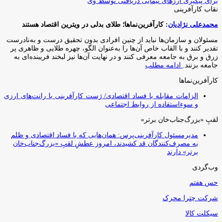
برای پیگیری ارزهای نیمایی دریافتی توسط وی
نقاب کارآفرینی
محمدعلی نژادیان
: کارآفرین‌نماها؛ طلای بدلی در ویترین اقتصاد هستند
مسئولان و سازمان‌ها نباید از چنین افرادی بدون تحقیق درست و به‌نادرست
تقدیر کنند و با القاب خاص آ‌ن‌ها را به‌عنوان الگو، چهره طلایی و ظاهری پر
زرق و برق به جامعه معرفی کنند و در نهایت آن‌ها نیز لبخند فریبنده‌ای به
جامعه بزنند.
ادامه مطلب
کارآفرین‌نماها
الزامات مقابله با فساد اقتصادی/ ژست کارآفرینی با رانت‌های ارزی
و سوءاستفاده از روابط اجتماعی
لقبِ «بزرگ‌جناب‌خان برتر»
مدیرمسئول کارآفرینی‌پرس: همان‌هایی که با فساد اقتصادی و ظلم
به مصرف‌کنندگان قد کشیدند، امروز عطشِ لقبِ «بزرگ‌جناب‌خان
برتر» دارند
وب‌گردی
حس هفتم
شرکت چترا محرک
سیکلت کالا