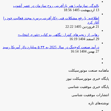
بالندگی سازمانی؛ هنر بازآفرینی روح سازمان در عصر آشوب
13 اردیبهشت 1405 18:56
اطلاعیه: با رفع مشکلات فنی «کارآفرینی‌پرس» مجدد فعالیت خود را
آغاز کرد
21 فروردین 1405 22:22
رهایی از زنجیرهای کنترل: نگاهی به کتاب «تئوری انتخاب»
29 اسفند 1404 16:19
درآمد صنعت کوچینگ در سال 2025 به ۵.۳۴ میلیارد دلار آمریکا رسید
27 بهمن 1404 16:14
صفحه
صفحه
قبلی
بعدی
ماهنامه صنعت موتورسیکلت
پایگاه خبری موتورسیکلت نیوز
پایگاه خبری موفقیت شناسی
انتشارات موفقیت شناسی
نوشته‌های تازه