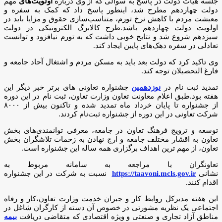
جلسه هیات دولت در پاسخ به سوالی که از وی درباره
اولویت‌های
مهم
دولت چهاردهم مطرح شد، اینطور پاسخ داد که کمک به سفره و
معیشت مردم با کاهش نرخ تورم، متناسب‌سازی حقوق و مزایا باید در
اولویت دولت چهاردهم باشد.طرح کالابرگ الکترونیکی در دولت
سیزدهم شروع شد و نتایج خوبی داشت که به تورم نیافزود و توانست
تعادلی در سفره دهک‌های پایین ایجاد کند.
وی تاکید کرد که دولت بعد باید به مسکن مردم و اشتغال آحاد جامعه و
فارغ التحصیلان توجه کند.
تمدید ثبت نام در
نوزدهمین
جشنواره تعاونی های برتر خبر دیگر این
هفته بود.طبق اعلام معاونت تعاون وزارت تعاون، ثبت نام در این دوره
از جشنواره تا پایان خرداد ماه تمدید شده و تاکنون بیش از ۸۰۰۰
شرکت تعاونی در این دوره از جشنواره ثبت‌نام کردند.
توسعه و ترویج فرهنگ تعاون در جامعه، معرفی توانمندی‌های بخش
تعاون به اقشار مختلف جامعه و ارج نهادن به زحمات تلاشگران بخش
تعاون، از مهم ترین اهداف برگزاری همه ساله این جشنواره است.
تعاونگران با مراجعه به سامانه مربوط به
نشانی
https://taavoni.mcls.gov.ir
نسبت به شرکت در این جشنواره
اقدام کنند.
این هفته مدیرکل روابط کار و جبران خدمت وزارت تعاون،کار و رفاه
اجتماعی یک نظریه مشورتی در خصوص آن دسته از کارگران شاغل در
مناطق آزاد تجاری و صنعتی و ویژه اقتصادی که متقاضی دریافت
بیمه