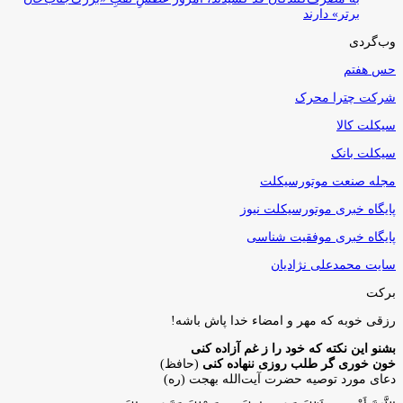
برتر» دارند
وب‌گردی
حس هفتم
شرکت چترا محرک
سیکلت کالا
سیکلت بانک
مجله صنعت موتورسیکلت
پایگاه خبری موتورسیکلت نیوز
پایگاه خبری موفقیت شناسی
سایت محمدعلی نژادیان
برکت
رزقی خوبه كه مهر و امضاء خدا پاش باشه!
بشنو این نکته که خود را ز غم آزاده کنی
خون خوری گر طلب روزی ننهاده کنی
(حافظ)
دعای مورد توصیه حضرت آیت‌الله بهجت (ره)