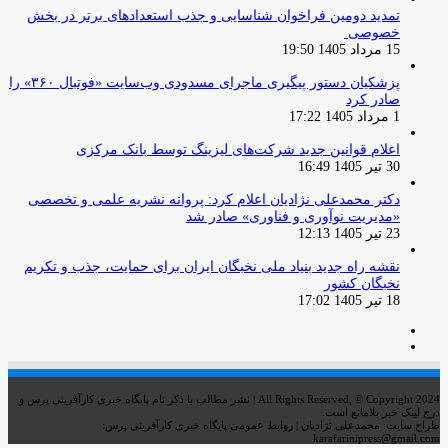
تمدید دومین فراخوان شناسایی و جذب استعدادهای برتر در بخش
خصوصی
15 مرداد 1405 19:50
پزشکیان دستور پیگیری ماجرای مسدودی وب‌سایت «فوتبال ۳۶۰» را
صادر کرد
1 مرداد 1405 17:22
اعلام قوانین جدید شرکت‌های لیزینگ توسط بانک مرکزی
30 تیر 1405 16:49
دکتر محمدعلی نژادیان اعلام کرد: پروانه نشریه علمی و تخصصی
«مدیریت نوآوری و فناوری» صادر شد
23 تیر 1405 12:13
نقشه راه جدید بنیاد ملی نخبگان ایران برای حمایت، جذب و تکریم
نخبگان کشور
18 تیر 1405 17:02
صفحه
صفحه
قبلی
بعدی
All Rights Reserved, © Copyright 2024 | نشر مطالب با ذکر نام پایگاه خبری کارآفرینی پرس و
درج لینک خبر بلامانع است.
طراح سایت: محمدعلی نژادیان | روابط عمومی پایگاه خبری کارآفرینی پرس:
karafarinipress@gmail.com