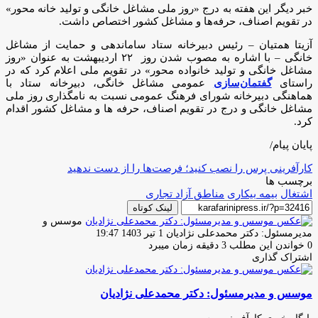
خبر دیگر این هفته به درج «روز ملی مشاغل خانگی و تولید خانه محور»
در تقویم اصناف، حرفه‌ها و مشاغل کشور اختصاص داشت.
آزیتا همتیان – رئیس دبیرخانه ستاد ساماندهی و حمایت از مشاغل
خانگی – با اشاره به مصوب شدن روز ۲۲ اردیبهشت به عنوان «روز
مشاغل خانگی و تولید خانواده محور» در تقویم ملی اعلام کرد که در
راستای
گفتمان‌سازی
عمومی مشاغل خانگی، دبیرخانه ستاد با
هماهنگی دبیرخانه شورای فرهنگ عمومی نسبت به نامگذاری روز ملی
مشاغل خانگی و درج در تقویم اصناف، حرفه­ ها و مشاغل کشور اقدام
کرد.
پایان پیام/
کارآفرینی پرس را نصب کنید؛ فرصت‌ها را از دست ندهید
برچسب ها
اشتغال
بیمه بیکاری
مناطق آزاد تجاری
لینک کوتاه
موسس و
ارسال
مدیرمسئول: دکتر محمدعلی نژادیان
1 تیر 1403 19:47
ایمیل
0
خواندن این مطلب 3 دقیقه زمان میبرد
اشتراک گذاری
چاپ
فیس
توئیتر
واتس
تلگرام
لینکدین
اشتراک
(X)
آپ
بوک
گذاری
موسس و مدیرمسئول: دکتر محمدعلی نژادیان
از
طریق
ایمیل