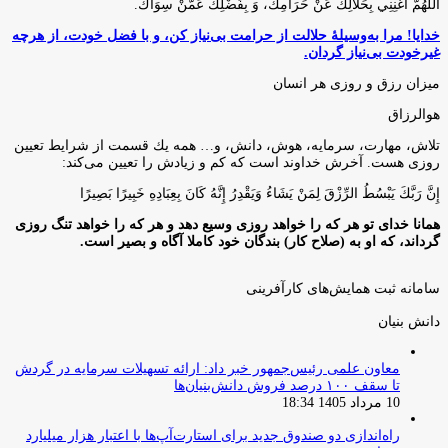
اللَّهُمَّ أَغْنِنِي بِحَلَالِكَ عَنْ حَرَامِكَ، وَ بِفَضْلِكَ عَمَّنْ سِوَاكَ‏.
خدایا! مرا به‌وسیلۀ حلالت از حرامت بی‌نیاز کن، و با فضل خودت، از هرچه
غیرخودت بی‌نیاز گردان.
میزان رزق و روزی هر انسان
هوالرزاق
تلاش، مهارت، سرمايه، هوش، دانش، و… همه يك قسمت از شرايط تعيين
روزى هست. آخرش خداوند است كه كم و زيادش را تعيين مى‌كند:
إِنَّ رَبَّكَ يَبْسُطُ الرِّزْقَ لِمَنْ يَشَاءُ وَيَقْدِرُ إِنَّهُ كَانَ بِعِبَادِهِ خَبِيرًا بَصِيرًا
همانا خدای تو هر که را خواهد روزی وسیع دهد و هر که را خواهد تنگ روزی
گرداند، که او به (صلاح کار) بندگان خود کاملا آگاه و بصیر است.
سامانه ثبت همایش‌های کارآفرینی
دانش‌ بنیان‌
معاون علمی رئیس‌جمهور خبر داد: ارائه تسهیلات سرمایه در گردش
تا سقف ۱۰۰ درصد فروش دانش‌بنیان‌ها
10 مرداد 1405 18:34
راه‌اندازی دو صندوق جدید برای استارت‌آپ‌ها با اعتبار هزار میلیارد