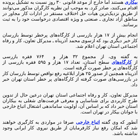
بیکاری
هستند اما خارج از موعد قانونی ۳۰ روز نسبت به تشکیل پرونده
اقدام می‌کنند، صادر کرد. به موجب این نظریه کارگران مذکور می‌توانند
از طریق نزدیک‌ترین هیات حل اختلاف مستقر در ادارات کار مجاور در
مناطق آزاد تجاری ـ‌ صنعتی و ویژه اقتصادی درخواست خود را به ثبت
برسانند.
انجام بیش از ۱۷ هزار بازرسی از کارگاه‌های پرخطر توسط بازرسان
کار خبر دیگری بود که ازسوی محمد آذرپناه ـ مدیرکل تعاون، کار و رفاه
اجتماعی استان تهران اعلام شد.
به گفته وی، از مجموع ۳۲ هزار و ۷۶۴ فقره بازرسی
از
کارگاه‌های
سطح استان، تعداد ۱۷ هزار و ۵۹۵ فقره بازرسی از
کارگاه‌های پر خطر صورت گرفته است.
آذرپناه همچنین از صدور ۲۵ هزار ابلاغیه رفع نواقص توسط بازرسان کار
در بازرسی‌های صورت گرفته از کارگاه‌های پر خطر استان تهران خبر
داد.
مدیرکل تعاون، کار و رفاه اجتماعی استان تهران درعین حال از تدوین
طرح کاربردی برای شناسایی و معرفی فرصت‌های شغلی به بیکاران
استان خبر داد که بر اساس آن، اولویت ساماندهی اشتغال اتباع خارجی
با جوانان بیکار در تهران است.
آنطور که وی گفته
اتباع خارجی
صرفا در مواردی به کارگیری خواهند
شد که امکان رفع نیاز کارفرمایان از طریق نیروی کار ایرانی وجود
نداشته باشد.