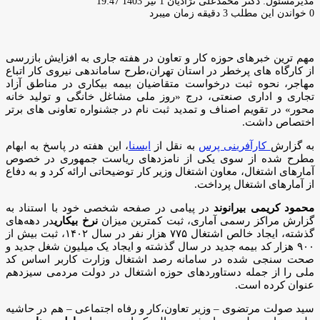
ارسال
مدیرمسئول: دکتر محمدعلی نژادیان
1 تیر 1403 19:47
ایمیل
0
خواندن این مطلب 3 دقیقه زمان میبرد
مهم ترین خبرهای حوزه کار و تعاون در هفته جاری به افزایش بازرسی‌
از کارگاه های پرخطر در استان تهران،طرح ساماندهی نیروی کار اتباع
مهاجر، نحوه ثبت درخواست متقاضیان بیمه بیکاری در مناطق آزاد
تجاری و اداری صنعتی، درج «روز ملی مشاغل خانگی و تولید خانه
محور» در تقویم اصناف و تمدید ثبت نام در جشنواره تعاونی های برتر
اختصاص داشت.
به گزارش
کارآفرینی پرس
به نقل از
ایسنا
، این هفته در پاسخ به ابهام
مطرح شده از سوی یکی از نامزدهای ریاست جمهوری در خصوص
آمارهای اشتغال، معاون اشتغال وزیر کار توضیحاتی ارائه کرد و به دفاع
از آمارهای اشتغال پرداخت.
محمود کریمی بیرانوند
در پیامی در صفحه شخصی خود با استناد به
گزارش مراکز رسمی آماری، ثبت کمترین میزان
نرخ بیکاری
در دهه‌های
گذشته،‌ ایجاد خالص اشتغال ۷۷۵ هزار نفر در سال ۱۴۰۲، ثبت بیش از
۹۰۰ هزار کد بیمه جدید در سال گذشته و ایجاد یک میلیون شغل جدید و
صحت سنجی شده در سامانه رصد اشتغال وزارت کاربر اساس کد
ملی را از جمله دستاوردهای حوزه اشتغال در دولت مردمی سیزدهم
عنوان کرده است.
سید صولت مرتضوی – وزیر تعاون،کار و رفاه اجتماعی – هم در حاشیه