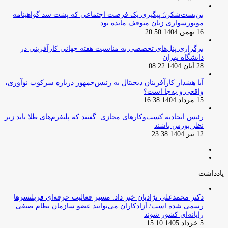
بن‌بست‌شکن؛ پیگیری یک فرصت اجتماعی که پشت سد گواهینامه
موتورسواری زنان متوقف مانده بود
16 بهمن 1404 20:50
برگزاری پنل‌های تخصصی به مناسبت هفته جهانی کارآفرینی در
دانشگاه تهران
28 آبان 1404 08:22
آیا هشدار کارآفرینان دیجیتال به رئیس‌جمهور درباره سرکوب نوآوری،
واقعی و به‌جا است؟
15 مرداد 1404 16:38
‏رئیس اتحادیه کسب‌وکارهای مجازی: گفتند که پلتفرم‌های طلا باید زیر
نظر بورس باشند
12 تیر 1404 23:38
صفحه
صفحه
قبلی
بعدی
یادداشت
دکتر محمدعلی نژادیان خبر داد: مسیر فعالیت حرفه‌ای فریلنسرها
رسمی شده است/ آزادکاران می‌توانند عضو سازمان نظام صنفی
رایانه‌ای کشور شوند
5 خرداد 1405 15:10