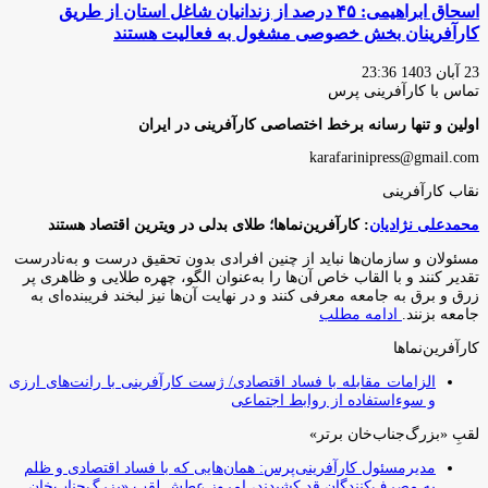
اسحاق ابراهیمی: ۴۵ درصد از زندانیان شاغل استان از طریق
کارآفرینان بخش خصوصی مشغول به فعالیت هستند
23 آبان 1403 23:36
تماس با کارآفرینی پرس
اولین و تنها رسانه برخط اختصاصی کارآفرینی در ایران
karafarinipress@gmail.com
نقاب کارآفرینی
محمدعلی نژادیان
: کارآفرین‌نماها؛ طلای بدلی در ویترین اقتصاد هستند
مسئولان و سازمان‌ها نباید از چنین افرادی بدون تحقیق درست و به‌نادرست
تقدیر کنند و با القاب خاص آ‌ن‌ها را به‌عنوان الگو، چهره طلایی و ظاهری پر
زرق و برق به جامعه معرفی کنند و در نهایت آن‌ها نیز لبخند فریبنده‌ای به
جامعه بزنند.
ادامه مطلب
کارآفرین‌نماها
الزامات مقابله با فساد اقتصادی/ ژست کارآفرینی با رانت‌های ارزی
و سوءاستفاده از روابط اجتماعی
لقبِ «بزرگ‌جناب‌خان برتر»
مدیرمسئول کارآفرینی‌پرس: همان‌هایی که با فساد اقتصادی و ظلم
به مصرف‌کنندگان قد کشیدند، امروز عطشِ لقبِ «بزرگ‌جناب‌خان