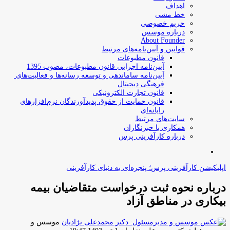
اهداف
خط مشی
حریم خصوصی
درباره موسس
About Founder
قوانین و آیین‌نامه‌های مرتبط
‌قانون مطبوعات
آیین‌نامه اجرایی قانون مطبوعات، مصوب 1395
آیین‌نامه سامان­دهی و توسعه رسانه­‌ها و فعالیت‌­های
فرهنگی دیجیتال
قانون تجارت الکترونیکی
قانون حمایت از حقوق پدیدآورندگان نرم‌افزارهای
رایانه‌ای
سایت‌های مرتبط
همکاری با خبرنگاران
درباره کارآفرینی پرس
جستجو
برای
اپلیکیشن کارآفرینی پرس؛ پنجره‌ای به دنیای کارآفرینی
درباره نحوه ثبت درخواست متقاضیان بیمه
بیکاری در مناطق آزاد
موسس و