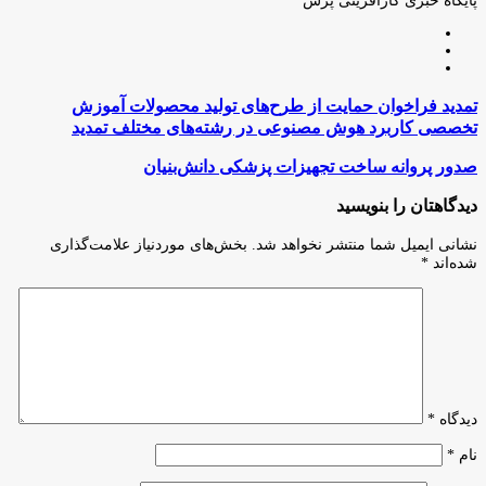
پایگاه خبری کارآفرینی پرس
وبسایت
لینکدین
اینستاگرام
تمدید
تمدید فراخوان حمایت از طرح‌های تولید محصولات آموزش
فراخوان
تخصصی کاربرد هوش مصنوعی در رشته‌های مختلف تمدید
حمایت
از
صدور
صدور پروانه ساخت تجهیزات پزشکی دانش‌بنیان
طرح‌های
پروانه
تولید
ساخت
دیدگاهتان را بنویسید
محصولات
تجهیزات
آموزش
پزشکی
نشانی ایمیل شما منتشر نخواهد شد.
بخش‌های موردنیاز علامت‌گذاری
تخصصی
دانش‌بنیان
شده‌اند
*
کاربرد
هوش
مصنوعی
در
رشته‌های
مختلف
تمدید
دیدگاه
*
نام
*