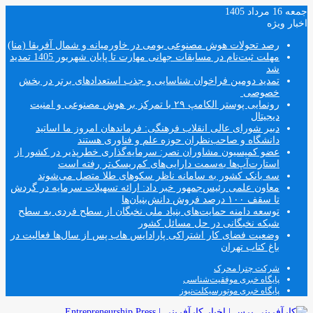
جمعه 16 مرداد 1405
اخبار ویژه
رصد تحولات هوش مصنوعی بومی در خاورمیانه و شمال آفریقا (منا)
مهلت ثبت‌نام در مسابقات جهانی مهارت تا پایان شهریور 1405 تمدید
شد
تمدید دومین فراخوان شناسایی و جذب استعدادهای برتر در بخش
خصوصی
رونمایی پوستر الکامپ ۲۹ با تمرکز بر هوش مصنوعی و امنیت
دیجیتال
دبیر شورای عالی انقلاب فرهنگی: فرماندهان امروز ما اساتید
دانشگاه و صاحب‌نظران حوزه علم و فناوری هستند
عضو کمیسیون مشاوران نصر: سرمایه‌گذاری خطرپذیر در کشور از
استارت‌آپ‌ها به‌سمت دارایی‌های کم‌ریسک‌تر رفته است
سه بانک کشور به سامانه ناظر سکوهای طلا متصل می‌شوند
معاون علمی رئیس‌جمهور خبر داد: ارائه تسهیلات سرمایه در گردش
تا سقف ۱۰۰ درصد فروش دانش‌بنیان‌ها
توسعه دامنه حمایت‌های بنیاد ملی نخبگان از سطح فردی به سطح
شبکه نخبگانی در حل مسائل کشور
وضعیت فضای کار اشتراکی پارادایس هاب پس از سال‌ها فعالیت در
باغ کتاب تهران
شرکت چترا محرک
پایگاه خبری موفقیت‌شناسی
پایگاه خبری موتورسیکلت‌نیوز