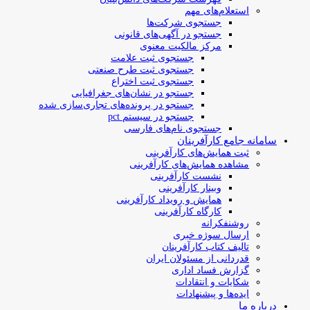
استعلام‌های مهم
جستجوی شرکت‌ها
جستجو در آگهی‌های قانونی
مرکز مالکیت معنوی
جستجوی ثبت علامت
جستجوی ثبت طرح صنعتی
جستجوی ثبت اختراع
جستجو در نشان‌های جغرافیایی
جستجو در پرونده‌های تجاری‌سازی شده
جستجو در سیستم pct
جستجوی نام‌های فارسی
سامانه جامع کارآفرینان
ثبت همایش‌های کارآفرینی
مشاهده همایش‌های کارآفرینی
نشست کارآفرینی
وبینار کارآفرینی
همایش و رویداد کارآفرینی
کارگاه کارآفرینی
روشنفکرانه
ارسال سوژه‌ خبری
تالیف کتاب کارآفرینان
قدردانی از مسئولان ایران
گزارش فساد اداری
شکایات و انتقادات
ایده‌ها و پیشنهادات
درباره ما