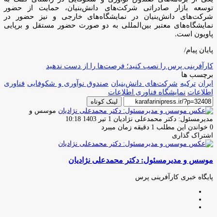
توسعه بازار صادراتی شرکت‌های دانش‌بنیان، حمایت از حضور
شرکت‌های دانش‌بنیان در نمایشگاه‌های ‌خارجی و نیز حضور در
نمایشگاه‌های معتبر بین‌المللی به دو صورت حضور مستقل و برپایی
پاویون است.
پایان پیام/
کارآفرینی پرس را نصب کنید؛ فرصت‌ها را از دست ندهید
برچسب ها
ایران
ترکیه
شرکت‌های دانش‌بنیان
صندوق نوآوری و شکوفایی
فناوری
اطلاعات
نمایشگاه فناوری اطلاعات
لینک کوتاه
موسس و
ارسال
مدیرمسئول: دکتر محمدعلی نژادیان
1 تیر 1403 10:18
ایمیل
0
خواندن این مطلب 1 دقیقه زمان میبرد
اشتراک گذاری
چاپ
فیس
توئیتر
واتس
تلگرام
لینکدین
اشتراک
(X)
آپ
بوک
گذاری
موسس و مدیرمسئول: دکتر محمدعلی نژادیان
از
طریق
ایمیل
پایگاه خبری کارآفرینی پرس
وبسایت
لینکدین
اینستاگرام