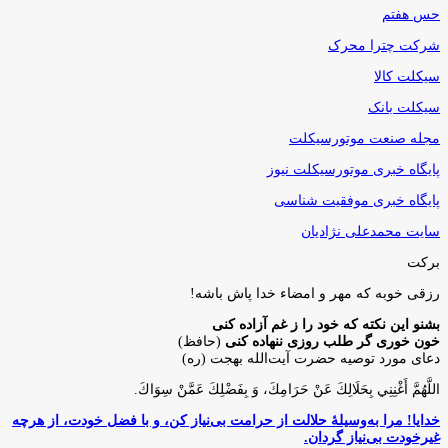
حس هفتم
شرکت چترا محرک
سیکلت کالا
سیکلت بانک
مجله صنعت موتورسیکلت
پایگاه خبری موتورسیکلت نیوز
پایگاه خبری موفقیت شناسی
سایت محمدعلی نژادیان
برکت
رزقی خوبه كه مهر و امضاء خدا پاش باشه!
بشنو این نکته که خود را ز غم آزاده کنی
خون خوری گر طلب روزی ننهاده کنی
(حافظ)
دعای مورد توصیه حضرت آیت‌الله بهجت (ره)
اللَّهُمَّ أَغْنِنِي بِحَلَالِكَ عَنْ حَرَامِكَ، وَ بِفَضْلِكَ عَمَّنْ سِوَاكَ‏.
خدایا! مرا به‌وسیلۀ حلالت از حرامت بی‌نیاز کن، و با فضل خودت، از هرچه
غیرخودت بی‌نیاز گردان.