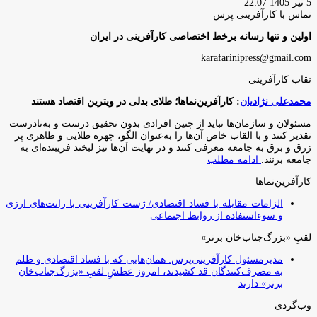
5 تیر 1405 22:07
تماس با کارآفرینی پرس
اولین و تنها رسانه برخط اختصاصی کارآفرینی در ایران
karafarinipress@gmail.com
نقاب کارآفرینی
محمدعلی نژادیان
: کارآفرین‌نماها؛ طلای بدلی در ویترین اقتصاد هستند
مسئولان و سازمان‌ها نباید از چنین افرادی بدون تحقیق درست و به‌نادرست
تقدیر کنند و با القاب خاص آ‌ن‌ها را به‌عنوان الگو، چهره طلایی و ظاهری پر
زرق و برق به جامعه معرفی کنند و در نهایت آن‌ها نیز لبخند فریبنده‌ای به
جامعه بزنند.
ادامه مطلب
کارآفرین‌نماها
الزامات مقابله با فساد اقتصادی/ ژست کارآفرینی با رانت‌های ارزی
و سوءاستفاده از روابط اجتماعی
لقبِ «بزرگ‌جناب‌خان برتر»
مدیرمسئول کارآفرینی‌پرس: همان‌هایی که با فساد اقتصادی و ظلم
به مصرف‌کنندگان قد کشیدند، امروز عطشِ لقبِ «بزرگ‌جناب‌خان
برتر» دارند
وب‌گردی