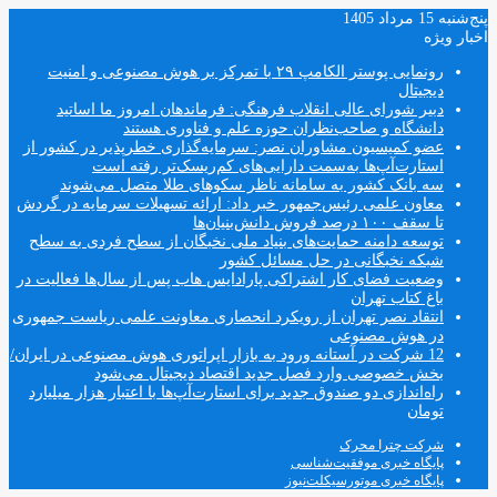
پنج‌شنبه 15 مرداد 1405
اخبار ویژه
رونمایی پوستر الکامپ ۲۹ با تمرکز بر هوش مصنوعی و امنیت
دیجیتال
دبیر شورای عالی انقلاب فرهنگی: فرماندهان امروز ما اساتید
دانشگاه و صاحب‌نظران حوزه علم و فناوری هستند
عضو کمیسیون مشاوران نصر: سرمایه‌گذاری خطرپذیر در کشور از
استارت‌آپ‌ها به‌سمت دارایی‌های کم‌ریسک‌تر رفته است
سه بانک کشور به سامانه ناظر سکوهای طلا متصل می‌شوند
معاون علمی رئیس‌جمهور خبر داد: ارائه تسهیلات سرمایه در گردش
تا سقف ۱۰۰ درصد فروش دانش‌بنیان‌ها
توسعه دامنه حمایت‌های بنیاد ملی نخبگان از سطح فردی به سطح
شبکه نخبگانی در حل مسائل کشور
وضعیت فضای کار اشتراکی پارادایس هاب پس از سال‌ها فعالیت در
باغ کتاب تهران
انتقاد نصر تهران از رویکرد انحصاری معاونت علمی ریاست جمهوری
در هوش مصنوعی
12 شرکت در آستانه ورود به بازار اپراتوری هوش مصنوعی در ایران/
بخش خصوصی وارد فصل جدید اقتصاد دیجیتال می‌شود
راه‌اندازی دو صندوق جدید برای استارت‌آپ‌ها با اعتبار هزار میلیارد
تومان
شرکت چترا محرک
پایگاه خبری موفقیت‌شناسی
پایگاه خبری موتورسیکلت‌نیوز