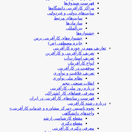
فهرست صندوق‌ها
مراکز کارآفرینی دانشگاه‌ها
سایت‌های دولتی و غیردولتی
سایت‌های مرتبط
سازمان‌ها
بین‌المللی
جشنواره‌ها
جشنواره‌های کارآفرینی‌ پرس
جایزه مصطفی (ص)
تعاریف مهم در حوزه کارآفرینی
تعریف کارآفرینی و کارآفرین
تعریف استارت‌آپ
انواع کارآفرینان
موفقیت در کارآفرینی
تعریف خلاقیت و نوآوری
نظام ملی نوآوری
انقلاب صنعتی پنجم
درباره روز ملی کارآفرینی
معرفی فضاهای کار اشتراکی
فهرست رسانه‌های کارآفرینی در ایران
درباره رشته کارآفرینی
نحوه تاسیس «مرکز مشاوره و خدمات کارآفرینی»
واحدهای دانشگاهی
مقطع کارشناسی ارشد
مقطع دکتری
معرفی دکتری کارآفرینی