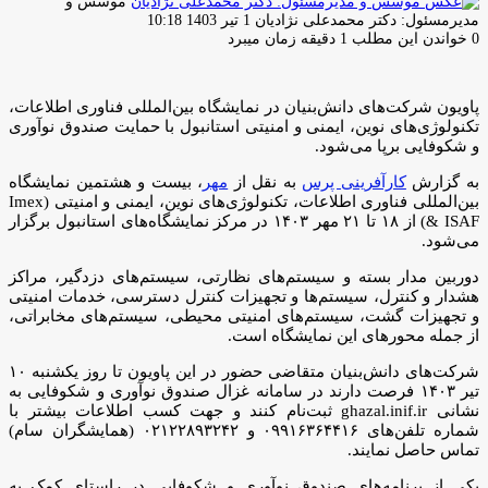
موسس و
ارسال
مدیرمسئول: دکتر محمدعلی نژادیان
1 تیر 1403 10:18
ایمیل
0
خواندن این مطلب 1 دقیقه زمان میبرد
پاویون شرکت‌های دانش‌بنیان در نمایشگاه بین‌المللی فناوری اطلاعات،
تکنولوژی‌های نوین، ایمنی و امنیتی استانبول با حمایت صندوق نوآوری
و شکوفایی برپا می‌شود.
به گزارش
کارآفرینی پرس
به نقل از
مهر
، بیست و هشتمین نمایشگاه
بین‌المللی فناوری اطلاعات، تکنولوژی‌های نوین، ایمنی و امنیتی (Imex
& ISAF) از ۱۸ تا ۲۱ مهر ۱۴۰۳ در مرکز نمایشگاه‌های استانبول برگزار
می‌شود.
دوربین مدار بسته و سیستم‌های نظارتی، سیستم‌های دزدگیر، مراکز
هشدار و کنترل، سیستم‌ها و تجهیزات کنترل دسترسی، خدمات امنیتی
و تجهیزات گشت، سیستم‌های امنیتی محیطی، سیستم‌های مخابراتی،
از جمله محورهای این نمایشگاه است.
شرکت‌های دانش‌بنیان متقاضی حضور در این پاویون تا روز یکشنبه ۱۰
تیر ۱۴۰۳ فرصت دارند در سامانه غزال صندوق نوآوری و شکوفایی به
نشانی ghazal.inif.ir ثبت‌نام کنند و جهت کسب اطلاعات بیشتر با
شماره تلفن‎‎‌های ۰۹۹۱۶۳۶۴۴۱۶ و ۰۲۱۲۲۸۹۳۲۴۲ (همایشگران سام)
تماس حاصل نمایند.
یکی از برنامه‌های صندوق نوآوری و شکوفایی در راستای کمک به