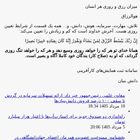
میزان رزق و روزی هر انسان
هوالرزاق
تلاش، مهارت، سرمايه، هوش، دانش، و… همه يك قسمت از شرايط تعيين
روزى هست. آخرش خداوند است كه كم و زيادش را تعيين مى‌كند:
إِنَّ رَبَّكَ يَبْسُطُ الرِّزْقَ لِمَنْ يَشَاءُ وَيَقْدِرُ إِنَّهُ كَانَ بِعِبَادِهِ خَبِيرًا بَصِيرًا
همانا خدای تو هر که را خواهد روزی وسیع دهد و هر که را خواهد تنگ روزی
گرداند، که او به (صلاح کار) بندگان خود کاملا آگاه و بصیر است.
سامانه ثبت همایش‌های کارآفرینی
دانش‌ بنیان‌
معاون علمی رئیس‌جمهور خبر داد: ارائه تسهیلات سرمایه در گردش
تا سقف ۱۰۰ درصد فروش دانش‌بنیان‌ها
10 مرداد 1405 18:34
راه‌اندازی دو صندوق جدید برای استارت‌آپ‌ها با اعتبار هزار میلیارد
تومان
5 مرداد 1405 20:06
بخشنامه: ممنوعیت عضویت همزمان اعضای جهاددانشگاهی در