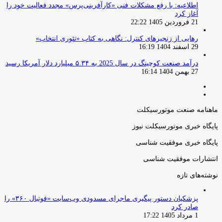
اطلاعیه: با رفع مشکلات فنی «کارآفرینی‌پرس» مجدد فعالیت خود را
آغاز کرد
21 فروردین 1405 22:22
رهایی از زنجیرهای کنترل: نگاهی به کتاب «تئوری انتخاب»
29 اسفند 1404 16:19
درآمد صنعت کوچینگ در سال 2025 به ۵.۳۴ میلیارد دلار آمریکا رسید
27 بهمن 1404 16:14
صفحه
صفحه
قبلی
بعدی
ماهنامه صنعت موتورسیکلت
پایگاه خبری موتورسیکلت نیوز
پایگاه خبری موفقیت شناسی
انتشارات موفقیت شناسی
نوشته‌های تازه
پزشکیان دستور پیگیری ماجرای مسدودی وب‌سایت «فوتبال ۳۶۰» را
صادر کرد
1 مرداد 1405 17:22