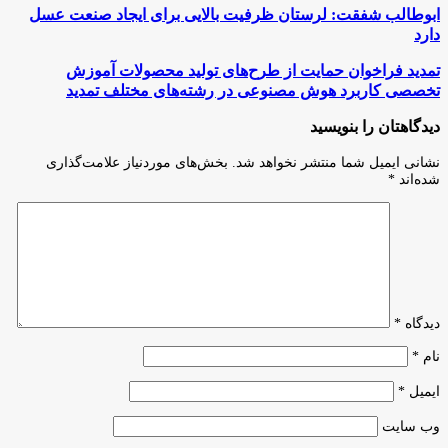
ابوطالب
ابوطالب شفقت: لرستان ظرفیت بالایی برای ایجاد صنعت عسل
شفقت:
دارد
لرستان
ظرفیت
تمدید
تمدید فراخوان حمایت از طرح‌های تولید محصولات آموزش
بالایی
فراخوان
تخصصی کاربرد هوش مصنوعی در رشته‌های مختلف تمدید
برای
حمایت
ایجاد
از
دیدگاهتان را بنویسید
صنعت
طرح‌های
عسل
تولید
نشانی ایمیل شما منتشر نخواهد شد.
بخش‌های موردنیاز علامت‌گذاری
دارد
محصولات
شده‌اند
*
آموزش
تخصصی
کاربرد
هوش
مصنوعی
در
رشته‌های
مختلف
دیدگاه
*
تمدید
نام
*
ایمیل
*
وب‌ سایت