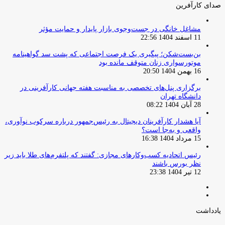
صدای کارآفرین
مشاغل خانگی در جست‌وجوی بازار پایدار و حمایت مؤثر
11 اسفند 1404 22:56
بن‌بست‌شکن؛ پیگیری یک فرصت اجتماعی که پشت سد گواهینامه
موتورسواری زنان متوقف مانده بود
16 بهمن 1404 20:50
برگزاری پنل‌های تخصصی به مناسبت هفته جهانی کارآفرینی در
دانشگاه تهران
28 آبان 1404 08:22
آیا هشدار کارآفرینان دیجیتال به رئیس‌جمهور درباره سرکوب نوآوری،
واقعی و به‌جا است؟
15 مرداد 1404 16:38
‏رئیس اتحادیه کسب‌وکارهای مجازی: گفتند که پلتفرم‌های طلا باید زیر
نظر بورس باشند
12 تیر 1404 23:38
صفحه
صفحه
قبلی
بعدی
یادداشت