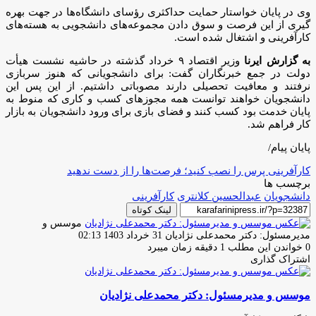
وی در پایان خواستار حمایت حداکثری رؤسای دانشگاه‌ها در جهت بهره
گیری از این فرصت و سوق دادن مجموعه‌های دانشجویی به هسته‌های
کارآفرینی و اشتغال شده است.
به گزارش ایرنا
وزیر اقتصاد ۹ خرداد گذشته در حاشیه نشست هیأت
دولت در جمع خبرنگاران گفت: برای دانشجویانی که هنوز سربازی
نرفتند و معافیت تحصیلی دارند مصوباتی داشتیم. از این پس این
دانشجویان خواهند توانست همه مجوزهای کسب و کاری که منوط به
پایان خدمت بود کسب کنند و فضای بازی برای ورود دانشجویان به بازار
کار فراهم شد.
پایان پیام/
کارآفرینی پرس را نصب کنید؛ فرصت‌ها را از دست ندهید
برچسب ها
دانشجویان
عبدالحسین کلانتری
کارآفرینی
لینک کوتاه
موسس و
ارسال
مدیرمسئول: دکتر محمدعلی نژادیان
31 خرداد 1403 02:13
ایمیل
0
خواندن این مطلب 1 دقیقه زمان میبرد
اشتراک گذاری
چاپ
فیس
توئیتر
واتس
تلگرام
لینکدین
اشتراک
(X)
آپ
بوک
گذاری
موسس و مدیرمسئول: دکتر محمدعلی نژادیان
از
طریق