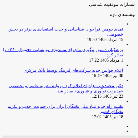
انتشارات موفقیت شناسی
نوشته‌های تازه
تمدید دومین فراخوان شناسایی و جذب استعدادهای برتر در بخش
خصوصی
15 مرداد 1405 19:50
پزشکیان دستور پیگیری ماجرای مسدودی وب‌سایت «فوتبال ۳۶۰» را
صادر کرد
1 مرداد 1405 17:22
اعلام قوانین جدید شرکت‌های لیزینگ توسط بانک مرکزی
30 تیر 1405 16:49
دکتر محمدعلی نژادیان اعلام کرد: پروانه نشریه علمی و تخصصی
«مدیریت نوآوری و فناوری» صادر شد
23 تیر 1405 12:13
نقشه راه جدید بنیاد ملی نخبگان ایران برای حمایت، جذب و تکریم
نخبگان کشور
18 تیر 1405 17:02
صفحه
صفحه
قبلی
بعدی