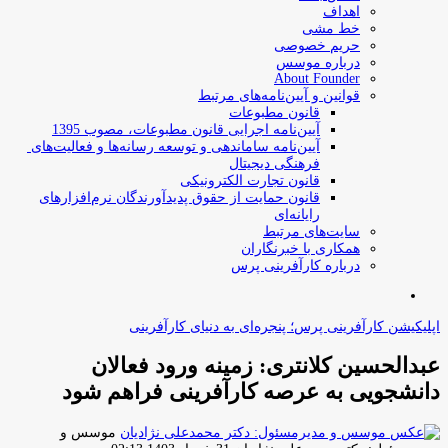
اهداف
خط مشی
حریم خصوصی
درباره موسس
About Founder
قوانین و آیین‌نامه‌های مرتبط
‌قانون مطبوعات
آیین‌نامه اجرایی قانون مطبوعات، مصوب 1395
آیین‌نامه سامان­دهی و توسعه رسانه­‌ها و فعالیت‌­های
فرهنگی دیجیتال
قانون تجارت الکترونیکی
قانون حمایت از حقوق پدیدآورندگان نرم‌افزارهای
رایانه‌ای
سایت‌های مرتبط
همکاری با خبرنگاران
درباره کارآفرینی پرس
جستجو
برای
اپلیکیشن کارآفرینی پرس؛ پنجره‌ای به دنیای کارآفرینی
عبدالحسین کلانتری: زمینه ورود فعالان
دانشجویی به عرصه کارآفرینی فراهم شود
موسس و