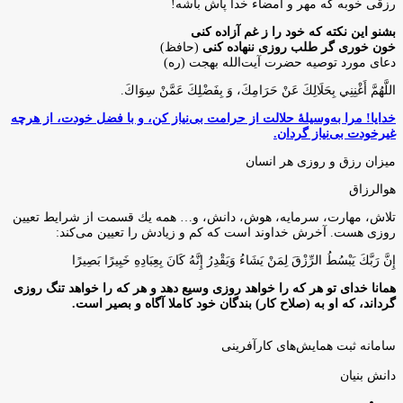
رزقی خوبه كه مهر و امضاء خدا پاش باشه!
بشنو این نکته که خود را ز غم آزاده کنی
خون خوری گر طلب روزی ننهاده کنی
(حافظ)
دعای مورد توصیه حضرت آیت‌الله بهجت (ره)
اللَّهُمَّ أَغْنِنِي بِحَلَالِكَ عَنْ حَرَامِكَ، وَ بِفَضْلِكَ عَمَّنْ سِوَاكَ‏.
خدایا! مرا به‌وسیلۀ حلالت از حرامت بی‌نیاز کن، و با فضل خودت، از هرچه
غیرخودت بی‌نیاز گردان.
میزان رزق و روزی هر انسان
هوالرزاق
تلاش، مهارت، سرمايه، هوش، دانش، و… همه يك قسمت از شرايط تعيين
روزى هست. آخرش خداوند است كه كم و زيادش را تعيين مى‌كند:
إِنَّ رَبَّكَ يَبْسُطُ الرِّزْقَ لِمَنْ يَشَاءُ وَيَقْدِرُ إِنَّهُ كَانَ بِعِبَادِهِ خَبِيرًا بَصِيرًا
همانا خدای تو هر که را خواهد روزی وسیع دهد و هر که را خواهد تنگ روزی
گرداند، که او به (صلاح کار) بندگان خود کاملا آگاه و بصیر است.
سامانه ثبت همایش‌های کارآفرینی
دانش‌ بنیان‌