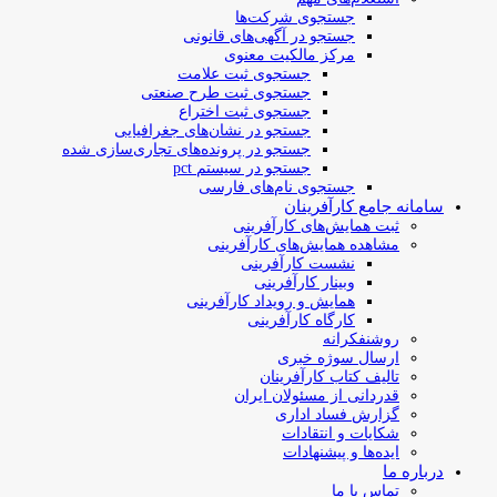
جستجوی شرکت‌ها
جستجو در آگهی‌های قانونی
مرکز مالکیت معنوی
جستجوی ثبت علامت
جستجوی ثبت طرح صنعتی
جستجوی ثبت اختراع
جستجو در نشان‌های جغرافیایی
جستجو در پرونده‌های تجاری‌سازی شده
جستجو در سیستم pct
جستجوی نام‌های فارسی
سامانه جامع کارآفرینان
ثبت همایش‌های کارآفرینی
مشاهده همایش‌های کارآفرینی
نشست کارآفرینی
وبینار کارآفرینی
همایش و رویداد کارآفرینی
کارگاه کارآفرینی
روشنفکرانه
ارسال سوژه‌ خبری
تالیف کتاب کارآفرینان
قدردانی از مسئولان ایران
گزارش فساد اداری
شکایات و انتقادات
ایده‌ها و پیشنهادات
درباره ما
تماس با ما