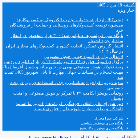
یکشنبه 18 مرداد 1405
اخبار ویژه
دیجی‌کالا وارد ارائه خدمات تجارت الکترونیک به کسب‌وکارها
می‌شود/ توسعه کسب‌وکارهای روستایی و حمایت از فروشندگان
خرد
پایگاه ملی فریلنسرها عملیاتی شد؛ ۳۰۰ هزار متخصص در انتظار
ساختار جدید اشتغال
انتشار گزارش عملکرد اتحادیه کشوری کسب‌وکارهای مجازی ایران
در سال ۱۴۰۴
4 مدال ایران در المپیاد جهانی هوش مصنوعی
برگزاری المپیک فناوری ۲۰۲۶ مهرماه ۱۴۰۵ در پارک فناوری پردیس
رصد تحولات هوش مصنوعی بومی در خاورمیانه و شمال آفریقا (منا)
مهلت ثبت‌نام در مسابقات جهانی مهارت تا پایان شهریور 1405 تمدید
شد
تمدید دومین فراخوان شناسایی و جذب استعدادهای برتر در بخش
خصوصی
رونمایی پوستر الکامپ ۲۹ با تمرکز بر هوش مصنوعی و امنیت
دیجیتال
دبیر شورای عالی انقلاب فرهنگی: فرماندهان امروز ما اساتید
دانشگاه و صاحب‌نظران حوزه علم و فناوری هستند
شرکت چترا محرک
پایگاه خبری موفقیت‌شناسی
پایگاه خبری موتورسیکلت‌نیوز