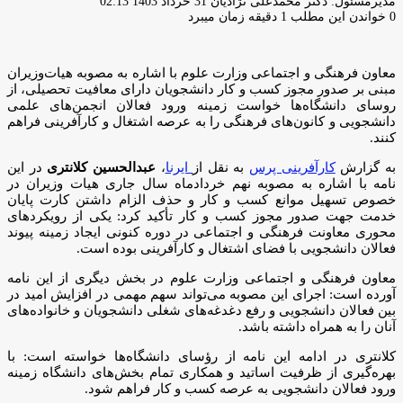
ارسال
مدیرمسئول: دکتر محمدعلی نژادیان
31 خرداد 1403 02:13
ایمیل
0
خواندن این مطلب 1 دقیقه زمان میبرد
معاون فرهنگی و اجتماعی وزارت علوم با اشاره به مصوبه هیات‌وزیران
مبنی بر صدور مجوز کسب و کار دانشجویان دارای معافیت تحصیلی، از
روسای دانشگاه‌ها خواست زمینه ورود فعالان انجمن‌های علمی
دانشجویی و کانون‌های فرهنگی را به عرصه اشتغال و کارآفرینی فراهم
کنند.
به گزارش
کارآفرینی پرس
به نقل از
ایرنا
،
عبدالحسین کلانتری
در این
نامه با اشاره به مصوبه نهم خردادماه سال جاری هیات وزیران در
خصوص تسهیل موانع کسب و کار و حذف الزام داشتن کارت پایان
خدمت جهت صدور مجوز کسب و کار تأکید کرد: یکی از رویکردهای
محوری معاونت فرهنگی و اجتماعی در دوره کنونی ایجاد زمینه پیوند
فعالان دانشجویی با فضای اشتغال و کارآفرینی بوده است.
معاون فرهنگی و اجتماعی وزارت علوم در بخش دیگری از این نامه
آورده است: اجرای این مصوبه می‌تواند سهم مهمی در افزایش امید در
بین فعالان دانشجویی و رفع دغدغه‌های شغلی دانشجویان و خانواده‌های
آنان را به همراه داشته باشد.
کلانتری در ادامه این نامه از رؤسای دانشگاه‌ها خواسته است: با
بهره‌گیری از ظرفیت اساتید و همکاری تمام بخش‌های دانشگاه زمینه
ورود فعالان دانشجویی به عرصه کسب و کار فراهم شود.