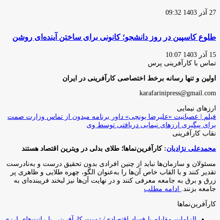
27 آذر 1403 09:32
طلوع کاسپین در روز دانشجو؛ کانونی برای ساختن آینده‌ای روشن
15 آذر 1403 10:07
تماس با کارآفرینی پرس
اولین و تنها رسانه برخط اختصاصی کارآفرینی در ایران
karafarinipress@gmail.com
ارزهای نیمایی
فیلم | عصبانیت «علیرضا یونچی» داور برنامه میدون از تماس وزارت صمت
برای پیگیری ارزهای نیمایی دریافتی توسط وی
نقاب کارآفرینی
محمدعلی نژادیان
: کارآفرین‌نماها؛ طلای بدلی در ویترین اقتصاد هستند
مسئولان و سازمان‌ها نباید از چنین افرادی بدون تحقیق درست و به‌نادرست
تقدیر کنند و با القاب خاص آ‌ن‌ها را به‌عنوان الگو، چهره طلایی و ظاهری پر
زرق و برق به جامعه معرفی کنند و در نهایت آن‌ها نیز لبخند فریبنده‌ای به
جامعه بزنند.
ادامه مطلب
کارآفرین‌نماها
الزامات مقابله با فساد اقتصادی/ ژست کارآفرینی با رانت‌های ارزی