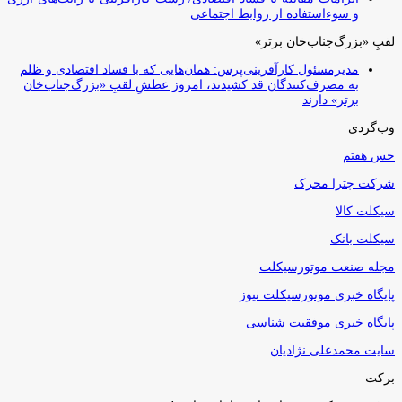
و سوءاستفاده از روابط اجتماعی
لقبِ «بزرگ‌جناب‌خان برتر»
مدیرمسئول کارآفرینی‌پرس: همان‌هایی که با فساد اقتصادی و ظلم
به مصرف‌کنندگان قد کشیدند، امروز عطشِ لقبِ «بزرگ‌جناب‌خان
برتر» دارند
وب‌گردی
حس هفتم
شرکت چترا محرک
سیکلت کالا
سیکلت بانک
مجله صنعت موتورسیکلت
پایگاه خبری موتورسیکلت نیوز
پایگاه خبری موفقیت شناسی
سایت محمدعلی نژادیان
برکت