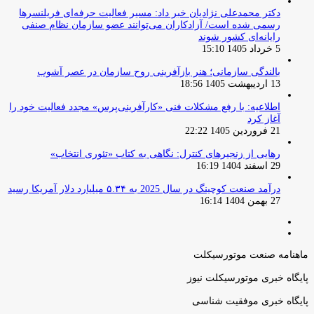
دکتر محمدعلی نژادیان خبر داد: مسیر فعالیت حرفه‌ای فریلنسرها
رسمی شده است/ آزادکاران می‌توانند عضو سازمان نظام صنفی
رایانه‌ای کشور شوند
5 خرداد 1405 15:10
بالندگی سازمانی؛ هنر بازآفرینی روح سازمان در عصر آشوب
13 اردیبهشت 1405 18:56
اطلاعیه: با رفع مشکلات فنی «کارآفرینی‌پرس» مجدد فعالیت خود را
آغاز کرد
21 فروردین 1405 22:22
رهایی از زنجیرهای کنترل: نگاهی به کتاب «تئوری انتخاب»
29 اسفند 1404 16:19
درآمد صنعت کوچینگ در سال 2025 به ۵.۳۴ میلیارد دلار آمریکا رسید
27 بهمن 1404 16:14
صفحه
صفحه
قبلی
بعدی
ماهنامه صنعت موتورسیکلت
پایگاه خبری موتورسیکلت نیوز
پایگاه خبری موفقیت شناسی