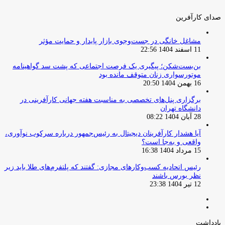
صدای کارآفرین
مشاغل خانگی در جست‌وجوی بازار پایدار و حمایت مؤثر
11 اسفند 1404 22:56
بن‌بست‌شکن؛ پیگیری یک فرصت اجتماعی که پشت سد گواهینامه
موتورسواری زنان متوقف مانده بود
16 بهمن 1404 20:50
برگزاری پنل‌های تخصصی به مناسبت هفته جهانی کارآفرینی در
دانشگاه تهران
28 آبان 1404 08:22
آیا هشدار کارآفرینان دیجیتال به رئیس‌جمهور درباره سرکوب نوآوری،
واقعی و به‌جا است؟
15 مرداد 1404 16:38
‏رئیس اتحادیه کسب‌وکارهای مجازی: گفتند که پلتفرم‌های طلا باید زیر
نظر بورس باشند
12 تیر 1404 23:38
صفحه
صفحه
قبلی
بعدی
یادداشت