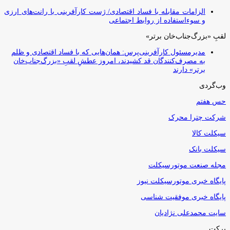
الزامات مقابله با فساد اقتصادی/ ژست کارآفرینی با رانت‌های ارزی
و سوءاستفاده از روابط اجتماعی
لقبِ «بزرگ‌جناب‌خان برتر»
مدیرمسئول کارآفرینی‌پرس: همان‌هایی که با فساد اقتصادی و ظلم
به مصرف‌کنندگان قد کشیدند، امروز عطشِ لقبِ «بزرگ‌جناب‌خان
برتر» دارند
وب‌گردی
حس هفتم
شرکت چترا محرک
سیکلت کالا
سیکلت بانک
مجله صنعت موتورسیکلت
پایگاه خبری موتورسیکلت نیوز
پایگاه خبری موفقیت شناسی
سایت محمدعلی نژادیان
برکت