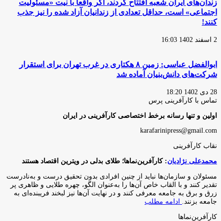
زندان‌های ایران شعبه افتتاح کردند، اگر واقعا با نیت «مسئولیت
اجتماعی» است، حداقل تعدادی از زندانیان آزاد شده را نیز جذب
کنند!
2 اسفند 1402 16:03
ابوالفضل عباسی: زمین ۸ هکتاری در غرب تهران برای استقرار
شرکت‌های دانش‌بنیان آماده شد
28 دی 1402 18:20
تماس با کارآفرینی پرس
اولین و تنها رسانه برخط اختصاصی کارآفرینی در ایران
karafarinipress@gmail.com
نقاب کارآفرینی
محمدعلی نژادیان
: کارآفرین‌نماها؛ طلای بدلی در ویترین اقتصاد هستند
مسئولان و سازمان‌ها نباید از چنین افرادی بدون تحقیق درست و به‌نادرست
تقدیر کنند و با القاب خاص آ‌ن‌ها را به‌عنوان الگو، چهره طلایی و ظاهری پر
زرق و برق به جامعه معرفی کنند و در نهایت آن‌ها نیز لبخند فریبنده‌ای به
جامعه بزنند.
ادامه مطلب
کارآفرین‌نماها