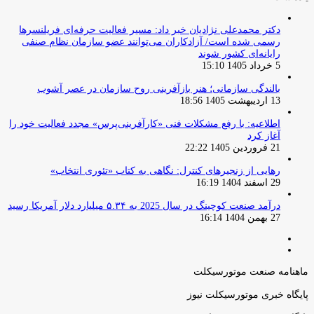
دکتر محمدعلی نژادیان خبر داد: مسیر فعالیت حرفه‌ای فریلنسرها
رسمی شده است/ آزادکاران می‌توانند عضو سازمان نظام صنفی
رایانه‌ای کشور شوند
5 خرداد 1405 15:10
بالندگی سازمانی؛ هنر بازآفرینی روح سازمان در عصر آشوب
13 اردیبهشت 1405 18:56
اطلاعیه: با رفع مشکلات فنی «کارآفرینی‌پرس» مجدد فعالیت خود را
آغاز کرد
21 فروردین 1405 22:22
رهایی از زنجیرهای کنترل: نگاهی به کتاب «تئوری انتخاب»
29 اسفند 1404 16:19
درآمد صنعت کوچینگ در سال 2025 به ۵.۳۴ میلیارد دلار آمریکا رسید
27 بهمن 1404 16:14
صفحه
صفحه
قبلی
بعدی
ماهنامه صنعت موتورسیکلت
پایگاه خبری موتورسیکلت نیوز