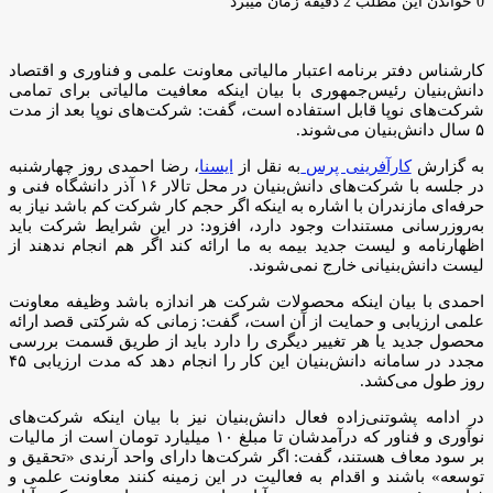
ایمیل
0
خواندن این مطلب 2 دقیقه زمان میبرد
کارشناس دفتر برنامه اعتبار مالیاتی معاونت علمی و فناوری و اقتصاد
دانش‌بنیان رئیس‌جمهوری با بیان اینکه معافیت مالیاتی برای تمامی
شرکت‌های نوپا قابل استفاده است، گفت: شرکت‌های نوپا بعد از مدت
۵ سال دانش‌بنیان می‌شوند.
به گزارش
کارآفرینی پرس
به نقل از
ایسنا
، رضا احمدی روز چهارشنبه
در جلسه با شرکت‌های دانش‌بنیان در محل تالار ۱۶ آذر دانشگاه فنی‌ و
حرفه‌ای مازندران با اشاره به اینکه اگر حجم کار شرکت کم باشد نیاز به
به‌روزرسانی مستندات وجود دارد، افزود: در این شرایط شرکت باید
اظهارنامه و لیست جدید بیمه به ما ارائه کند اگر هم انجام ندهند از
لیست دانش‌بنیانی خارج نمی‌شوند.
احمدی با بیان اینکه محصولات شرکت هر اندازه باشد وظیفه معاونت
علمی ارزیابی و حمایت از آن است، گفت: زمانی که شرکتی قصد ارائه
محصول جدید یا هر تغییر دیگری را دارد باید از طریق قسمت بررسی
مجدد در سامانه دانش‌بنیان این کار را انجام دهد که مدت ارزیابی ۴۵
روز طول می‌کشد.
در ادامه پشوتنی‌زاده فعال دانش‌بنیان نیز با بیان اینکه شرکت‌های
نوآوری و فناور که درآمدشان تا مبلغ ۱۰ میلیارد تومان است از مالیات
بر سود معاف هستند، گفت: اگر شرکت‌ها دارای واحد آرندی «تحقیق و
توسعه» باشند و اقدام به فعالیت در این زمینه کنند معاونت علمی و