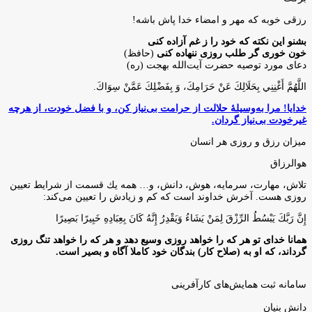
رزقی خوبه كه مهر و امضاء خدا پاش باشه!
بشنو این نکته که خود را ز غم آزاده کنی
خون خوری گر طلب روزی ننهاده کنی
(حافظ)
دعای مورد توصیه حضرت آیت‌الله بهجت (ره)
اللَّهُمَّ أَغْنِنِي بِحَلَالِكَ عَنْ حَرَامِكَ، وَ بِفَضْلِكَ عَمَّنْ سِوَاكَ‏.
خدایا! مرا به‌وسیلۀ حلالت از حرامت بی‌نیاز کن، و با فضل خودت، از هرچه
غیرخودت بی‌نیاز گردان.
میزان رزق و روزی هر انسان
هوالرزاق
تلاش، مهارت، سرمايه، هوش، دانش، و… همه يك قسمت از شرايط تعيين
روزى هست. آخرش خداوند است كه كم و زيادش را تعيين مى‌كند:
إِنَّ رَبَّكَ يَبْسُطُ الرِّزْقَ لِمَنْ يَشَاءُ وَيَقْدِرُ إِنَّهُ كَانَ بِعِبَادِهِ خَبِيرًا بَصِيرًا
همانا خدای تو هر که را خواهد روزی وسیع دهد و هر که را خواهد تنگ روزی
گرداند، که او به (صلاح کار) بندگان خود کاملا آگاه و بصیر است.
سامانه ثبت همایش‌های کارآفرینی
دانش‌ بنیان‌