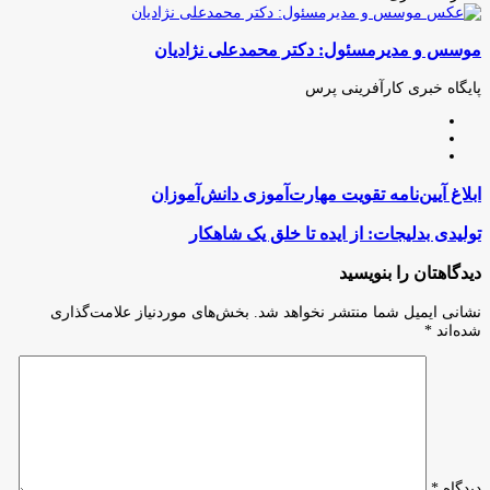
چاپ
فیس
توئیتر
واتس
تلگرام
لینکدین
اشتراک
(X)
آپ
بوک
گذاری
موسس و مدیرمسئول: دکتر محمدعلی نژادیان
از
طریق
ایمیل
پایگاه خبری کارآفرینی پرس
وبسایت
لینکدین
اینستاگرام
ابلاغ
ابلاغ آیین‌نامه تقویت مهارت‌آموزی دانش‌آموزان
آیین‌نامه
تقویت
تولیدی
تولیدی بدلیجات: از ایده تا خلق یک شاهکار
مهارت‌آموزی
بدلیجات:
دانش‌آموزان
از
دیدگاهتان را بنویسید
ایده
تا
نشانی ایمیل شما منتشر نخواهد شد.
بخش‌های موردنیاز علامت‌گذاری
خلق
شده‌اند
*
یک
شاهکار
دیدگاه
*