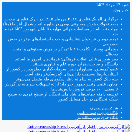
شنبه 17 مرداد 1405
اخبار ویژه
برگزاری المپیک فناوری ۲۰۲۶ مهرماه ۱۴۰۵ در پارک فناوری پردیس
رصد تحولات هوش مصنوعی بومی در خاورمیانه و شمال آفریقا (منا)
مهلت ثبت‌نام در مسابقات جهانی مهارت تا پایان شهریور 1405 تمدید
شد
تمدید دومین فراخوان شناسایی و جذب استعدادهای برتر در بخش
خصوصی
رونمایی پوستر الکامپ ۲۹ با تمرکز بر هوش مصنوعی و امنیت
دیجیتال
دبیر شورای عالی انقلاب فرهنگی: فرماندهان امروز ما اساتید
دانشگاه و صاحب‌نظران حوزه علم و فناوری هستند
عضو کمیسیون مشاوران نصر: سرمایه‌گذاری خطرپذیر در کشور از
استارت‌آپ‌ها به‌سمت دارایی‌های کم‌ریسک‌تر رفته است
سه بانک کشور به سامانه ناظر سکوهای طلا متصل می‌شوند
معاون علمی رئیس‌جمهور خبر داد: ارائه تسهیلات سرمایه در گردش
تا سقف ۱۰۰ درصد فروش دانش‌بنیان‌ها
توسعه دامنه حمایت‌های بنیاد ملی نخبگان از سطح فردی به سطح
شبکه نخبگانی در حل مسائل کشور
شرکت چترا محرک
پایگاه خبری موفقیت‌شناسی
پایگاه خبری موتورسیکلت‌نیوز