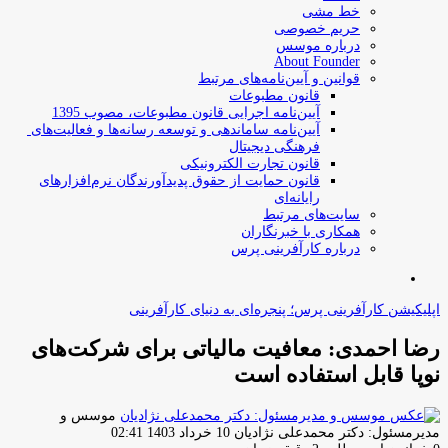
خط مشی
حریم خصوصی
درباره موسس
About Founder
قوانین و آیین‌نامه‌های مرتبط
‌قانون مطبوعات
آیین‌نامه اجرایی قانون مطبوعات، مصوب 1395
آیین‌نامه سامان­دهی و توسعه رسانه­‌ها و فعالیت‌­های
فرهنگی دیجیتال
قانون تجارت الکترونیکی
قانون حمایت از حقوق پدیدآورندگان نرم‌افزارهای
رایانه‌ای
سایت‌های مرتبط
همکاری با خبرنگاران
درباره کارآفرینی پرس
جستجو
برای
اپلیکیشن کارآفرینی پرس؛ پنجره‌ای به دنیای کارآفرینی
رضا احمدی: معافیت مالیاتی برای شرکت‌های
نوپا قابل‌ استفاده است
موسس و
ارسال
مدیرمسئول: دکتر محمدعلی نژادیان
10 خرداد 1403 02:41