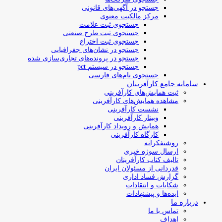
جستجو در آگهی‌های قانونی
مرکز مالکیت معنوی
جستجوی ثبت علامت
جستجوی ثبت طرح صنعتی
جستجوی ثبت اختراع
جستجو در نشان‌های جغرافیایی
جستجو در پرونده‌های تجاری‌سازی شده
جستجو در سیستم pct
جستجوی نام‌های فارسی
سامانه جامع کارآفرینان
ثبت همایش‌های کارآفرینی
مشاهده همایش‌های کارآفرینی
نشست کارآفرینی
وبینار کارآفرینی
همایش و رویداد کارآفرینی
کارگاه کارآفرینی
روشنفکرانه
ارسال سوژه‌ خبری
تالیف کتاب کارآفرینان
قدردانی از مسئولان ایران
گزارش فساد اداری
شکایات و انتقادات
ایده‌ها و پیشنهادات
درباره ما
تماس با ما
اهداف