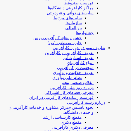
فهرست صندوق‌ها
مراکز کارآفرینی دانشگاه‌ها
سایت‌های دولتی و غیردولتی
سایت‌های مرتبط
سازمان‌ها
بین‌المللی
جشنواره‌ها
جشنواره‌های کارآفرینی‌ پرس
جایزه مصطفی (ص)
تعاریف مهم در حوزه کارآفرینی
تعریف کارآفرینی و کارآفرین
تعریف استارت‌آپ
انواع کارآفرینان
موفقیت در کارآفرینی
تعریف خلاقیت و نوآوری
نظام ملی نوآوری
انقلاب صنعتی پنجم
درباره روز ملی کارآفرینی
معرفی فضاهای کار اشتراکی
فهرست رسانه‌های کارآفرینی در ایران
درباره رشته کارآفرینی
نحوه تاسیس «مرکز مشاوره و خدمات کارآفرینی»
واحدهای دانشگاهی
مقطع کارشناسی ارشد
مقطع دکتری
معرفی دکتری کارآفرینی