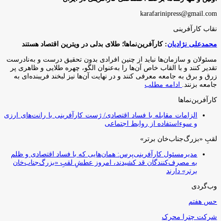
karafarinipress@gmail.com
نقاب کارآفرینی
محمدعلی نژادیان
: کارآفرین‌نماها؛ طلای بدلی در ویترین اقتصاد هستند
مسئولان و سازمان‌ها نباید از چنین افرادی بدون تحقیق درست و به‌نادرست
تقدیر کنند و با القاب خاص آ‌ن‌ها را به‌عنوان الگو، چهره طلایی و ظاهری پر
زرق و برق به جامعه معرفی کنند و در نهایت آن‌ها نیز لبخند فریبنده‌ای به
جامعه بزنند.
ادامه مطلب
کارآفرین‌نماها
الزامات مقابله با فساد اقتصادی/ ژست کارآفرینی با رانت‌های ارزی
و سوءاستفاده از روابط اجتماعی
لقبِ «بزرگ‌جناب‌خان برتر»
مدیرمسئول کارآفرینی‌پرس: همان‌هایی که با فساد اقتصادی و ظلم
به مصرف‌کنندگان قد کشیدند، امروز عطشِ لقبِ «بزرگ‌جناب‌خان
برتر» دارند
وب‌گردی
حس هفتم
شرکت چترا محرک