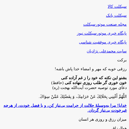
سیکلت کالا
سیکلت بانک
مجله صنعت موتورسیکلت
پایگاه خبری موتورسیکلت نیوز
پایگاه خبری موفقیت شناسی
سایت محمدعلی نژادیان
برکت
رزقی خوبه كه مهر و امضاء خدا پاش باشه!
بشنو این نکته که خود را ز غم آزاده کنی
خون خوری گر طلب روزی ننهاده کنی
(حافظ)
دعای مورد توصیه حضرت آیت‌الله بهجت (ره)
اللَّهُمَّ أَغْنِنِي بِحَلَالِكَ عَنْ حَرَامِكَ، وَ بِفَضْلِكَ عَمَّنْ سِوَاكَ‏.
خدایا! مرا به‌وسیلۀ حلالت از حرامت بی‌نیاز کن، و با فضل خودت، از هرچه
غیرخودت بی‌نیاز گردان.
میزان رزق و روزی هر انسان
هوالرزاق