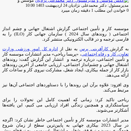
موسس و
ارسال
مدیرمسئول: دکتر محمدعلی نژادیان
24 اردیبهشت 1403 10:00
ایمیل
0
خواندن این مطلب 1 دقیقه زمان میبرد
موسسه کار و تأمین اجتماعی گزارش اشتغال جهانی و چشم انداز
اجتماعی ( روندهای سال 2024 ) سازمان جهانی کار (ILO) را به
فارسی ترجمه و در قالب الکترونیکی منتشر کرد.
به گزارش
کارآفرینی پرس
به نقل از
اداره کل امور ورزشی وزارت
تعاون، کار و رفاه اجتماعی
، «پریسا ریاحی» مدیر انتشارات موسسه کار
و تأمین اجتماعی، درباره ترجمه و انتشار این گزارش گفت: روندهای
اشتغال جهانی و چشم‌انداز اجتماعی، ارزیابی جامعی از آخرین روندهای
بازار کار از جمله بیکاری، ایجاد شغل، مشارکت نیروی کار و ساعات کار
ارائه می‌دهد.
وی افزود: علاوه‌ برآن این روندها را با دستاوردهای اجتماعی آن‌ها نیز
مرتبط می‌کند.
ریاحی تاکید کرد: زمانی که اهمیت کامل این تحولات را برای
سیاستگذاری و همچنین زندگی افراد ارزیابی می کنیم، این یافته‌ها
آشکارتر می‌شوند.
مدیر انتشارات موسسه کار و تأمین اجتماعی خاطر نشان کرد: اگرچه
در سال 2023 بیکاری جهانی به پایین‌ترین سطح از زمان شروع
همه‌گیری رسید و نرخ فقر شغلی و اشتغال غیررسمی به نرخ‌های پیش