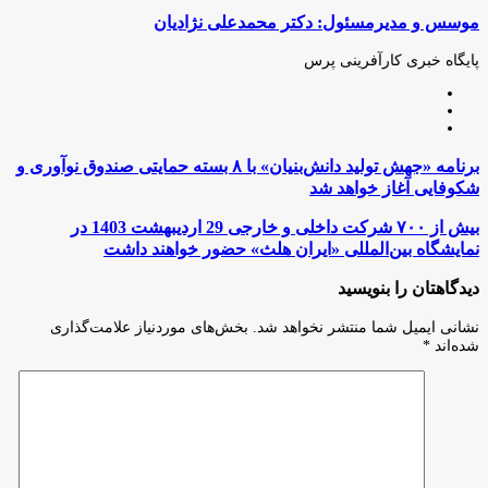
(X)
آپ
بوک
گذاری
موسس و مدیرمسئول: دکتر محمدعلی نژادیان
از
طریق
ایمیل
پایگاه خبری کارآفرینی پرس
وبسایت
لینکدین
اینستاگرام
برنامه
برنامه «جهش تولید دانش‌بنیان» با ۸ بسته حمایتی صندوق نوآوری و
«جهش
شکوفایی آغاز خواهد شد
تولید
دانش‌بنیان»
بیش
بیش از ۷۰۰ شرکت داخلی و خارجی 29 اردیبهشت 1403 در
با
از
نمایشگاه بین‌المللی «ایران‌ هلث» حضور خواهند داشت
۸
۷۰۰
بسته
شرکت
دیدگاهتان را بنویسید
حمایتی
داخلی
صندوق
و
نشانی ایمیل شما منتشر نخواهد شد.
بخش‌های موردنیاز علامت‌گذاری
نوآوری
خارجی
شده‌اند
*
و
29
شکوفایی
اردیبهشت
آغاز
1403
خواهد
در
شد
نمایشگاه
بین‌المللی
«ایران‌
هلث»