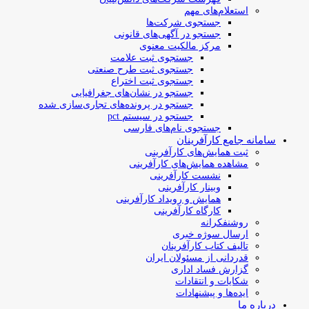
استعلام‌های مهم
جستجوی شرکت‌ها
جستجو در آگهی‌های قانونی
مرکز مالکیت معنوی
جستجوی ثبت علامت
جستجوی ثبت طرح صنعتی
جستجوی ثبت اختراع
جستجو در نشان‌های جغرافیایی
جستجو در پرونده‌های تجاری‌سازی شده
جستجو در سیستم pct
جستجوی نام‌های فارسی
سامانه جامع کارآفرینان
ثبت همایش‌های کارآفرینی
مشاهده همایش‌های کارآفرینی
نشست کارآفرینی
وبینار کارآفرینی
همایش و رویداد کارآفرینی
کارگاه کارآفرینی
روشنفکرانه
ارسال سوژه‌ خبری
تالیف کتاب کارآفرینان
قدردانی از مسئولان ایران
گزارش فساد اداری
شکایات و انتقادات
ایده‌ها و پیشنهادات
درباره ما