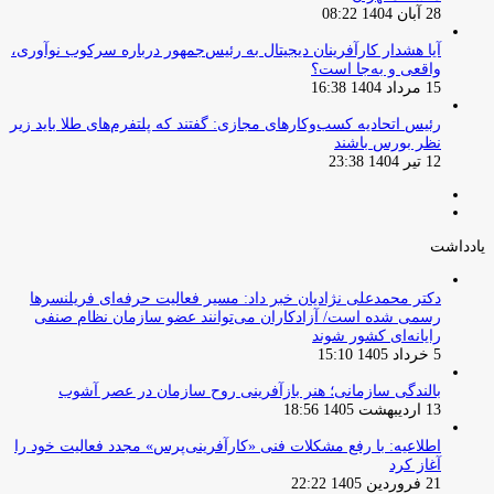
28 آبان 1404 08:22
آیا هشدار کارآفرینان دیجیتال به رئیس‌جمهور درباره سرکوب نوآوری،
واقعی و به‌جا است؟
15 مرداد 1404 16:38
‏رئیس اتحادیه کسب‌وکارهای مجازی: گفتند که پلتفرم‌های طلا باید زیر
نظر بورس باشند
12 تیر 1404 23:38
صفحه
صفحه
قبلی
بعدی
یادداشت
دکتر محمدعلی نژادیان خبر داد: مسیر فعالیت حرفه‌ای فریلنسرها
رسمی شده است/ آزادکاران می‌توانند عضو سازمان نظام صنفی
رایانه‌ای کشور شوند
5 خرداد 1405 15:10
بالندگی سازمانی؛ هنر بازآفرینی روح سازمان در عصر آشوب
13 اردیبهشت 1405 18:56
اطلاعیه: با رفع مشکلات فنی «کارآفرینی‌پرس» مجدد فعالیت خود را
آغاز کرد
21 فروردین 1405 22:22