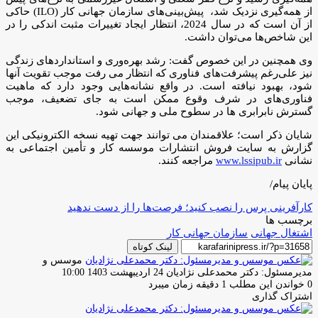
از همه‌گیری نزدیک شد، پیش‌بینی‌های سازمان جهانی کار (ILO) حاکی
از آن است که در سال 2024، انتظار ایجاد تغییرات مثبت اندکی را در
این شاخص‌ها می‌توان داشت.
وی همچنین در این خصوص گفت: رشد بهره‌وری و استانداردهای زندگی
نیز علی‌رغم پیشرفت‌های فناوری که انتظار می رفت موجب تقویت آنها
شود، بهبود نیافته است. در واقع نشانه‌هایی وجود دارد که ماهیت
فناوری‌های در شرف وقوع ممکن است به جای تضعیف، موجب
گسترش نابرابری ها در سطوح ملی و جهانی شود.
شایان ذکر است؛ علاقمندان می توانند جهت تهیه نسخه الکترونیکی این
گزارش به سایت فروش انتشارات موسسه کار و تأمین اجتماعی به
نشانی
www.lssipub.ir
مراجعه کنند.
پایان پیام/
کارآفرینی پرس را نصب کنید؛ فرصت‌ها را از دست ندهید
برچسب ها
اشتغال جهانی
سازمان جهانی کار
لینک کوتاه
موسس و
ارسال
مدیرمسئول: دکتر محمدعلی نژادیان
24 اردیبهشت 1403 10:00
ایمیل
0
خواندن این مطلب 1 دقیقه زمان میبرد
اشتراک گذاری
چاپ
فیس
توئیتر
واتس
تلگرام
لینکدین
اشتراک