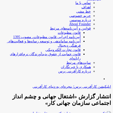
تماس با ما
اهداف
خط مشی
حریم خصوصی
درباره موسس
About Founder
قوانین و آیین‌نامه‌های مرتبط
‌قانون مطبوعات
آیین‌نامه اجرایی قانون مطبوعات، مصوب 1395
آیین‌نامه سامان­دهی و توسعه رسانه­‌ها و فعالیت‌­های
فرهنگی دیجیتال
قانون تجارت الکترونیکی
قانون حمایت از حقوق پدیدآورندگان نرم‌افزارهای
رایانه‌ای
سایت‌های مرتبط
همکاری با خبرنگاران
درباره کارآفرینی پرس
جستجو
برای
اپلیکیشن کارآفرینی پرس؛ پنجره‌ای به دنیای کارآفرینی
انتشار گزارش «اشتغال جهانی و چشم انداز
اجتماعی سازمان جهانی کار»