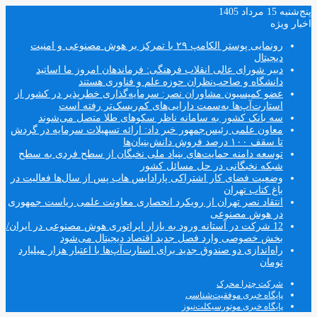
پنج‌شنبه 15 مرداد 1405
اخبار ویژه
رونمایی پوستر الکامپ ۲۹ با تمرکز بر هوش مصنوعی و امنیت
دیجیتال
دبیر شورای عالی انقلاب فرهنگی: فرماندهان امروز ما اساتید
دانشگاه و صاحب‌نظران حوزه علم و فناوری هستند
عضو کمیسیون مشاوران نصر: سرمایه‌گذاری خطرپذیر در کشور از
استارت‌آپ‌ها به‌سمت دارایی‌های کم‌ریسک‌تر رفته است
سه بانک کشور به سامانه ناظر سکوهای طلا متصل می‌شوند
معاون علمی رئیس‌جمهور خبر داد: ارائه تسهیلات سرمایه در گردش
تا سقف ۱۰۰ درصد فروش دانش‌بنیان‌ها
توسعه دامنه حمایت‌های بنیاد ملی نخبگان از سطح فردی به سطح
شبکه نخبگانی در حل مسائل کشور
وضعیت فضای کار اشتراکی پارادایس هاب پس از سال‌ها فعالیت در
باغ کتاب تهران
انتقاد نصر تهران از رویکرد انحصاری معاونت علمی ریاست جمهوری
در هوش مصنوعی
12 شرکت در آستانه ورود به بازار اپراتوری هوش مصنوعی در ایران/
بخش خصوصی وارد فصل جدید اقتصاد دیجیتال می‌شود
راه‌اندازی دو صندوق جدید برای استارت‌آپ‌ها با اعتبار هزار میلیارد
تومان
شرکت چترا محرک
پایگاه خبری موفقیت‌شناسی
پایگاه خبری موتورسیکلت‌نیوز