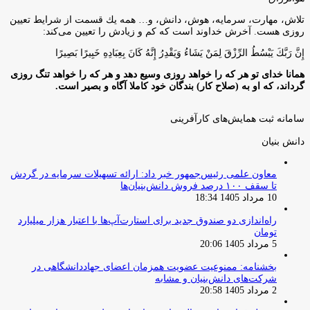
تلاش، مهارت، سرمايه، هوش، دانش، و… همه يك قسمت از شرايط تعيين
روزى هست. آخرش خداوند است كه كم و زيادش را تعيين مى‌كند:
إِنَّ رَبَّكَ يَبْسُطُ الرِّزْقَ لِمَنْ يَشَاءُ وَيَقْدِرُ إِنَّهُ كَانَ بِعِبَادِهِ خَبِيرًا بَصِيرًا
همانا خدای تو هر که را خواهد روزی وسیع دهد و هر که را خواهد تنگ روزی
گرداند، که او به (صلاح کار) بندگان خود کاملا آگاه و بصیر است.
سامانه ثبت همایش‌های کارآفرینی
دانش‌ بنیان‌
معاون علمی رئیس‌جمهور خبر داد: ارائه تسهیلات سرمایه در گردش
تا سقف ۱۰۰ درصد فروش دانش‌بنیان‌ها
10 مرداد 1405 18:34
راه‌اندازی دو صندوق جدید برای استارت‌آپ‌ها با اعتبار هزار میلیارد
تومان
5 مرداد 1405 20:06
بخشنامه: ممنوعیت عضویت همزمان اعضای جهاددانشگاهی در
شرکت‌های دانش‌بنیان و مشابه
2 مرداد 1405 20:58