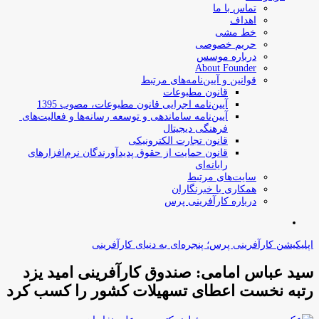
تماس با ما
اهداف
خط مشی
حریم خصوصی
درباره موسس
About Founder
قوانین و آیین‌نامه‌های مرتبط
‌قانون مطبوعات
آیین‌نامه اجرایی قانون مطبوعات، مصوب 1395
آیین‌نامه سامان­دهی و توسعه رسانه­‌ها و فعالیت‌­های
فرهنگی دیجیتال
قانون تجارت الکترونیکی
قانون حمایت از حقوق پدیدآورندگان نرم‌افزارهای
رایانه‌ای
سایت‌های مرتبط
همکاری با خبرنگاران
درباره کارآفرینی پرس
جستجو
برای
اپلیکیشن کارآفرینی پرس؛ پنجره‌ای به دنیای کارآفرینی
سید عباس امامی: صندوق کارآفرینی امید یزد
رتبه نخست اعطای تسهیلات کشور را کسب کرد