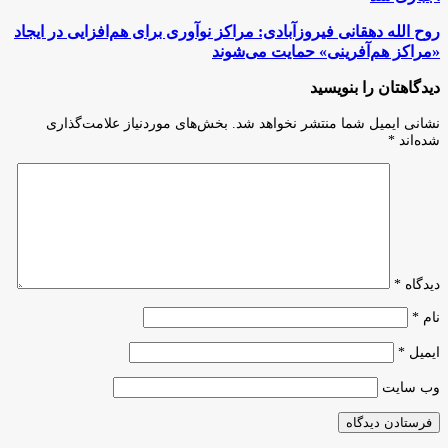
مجوز‌های
کسب‌وکار
روح
روح الله دهقانی فیروزآبادی: مراکز نوآوری برای هم‌افزایی در ایجاد
در
الله
«مراکز هم‌آفرینی» حمایت می‌شوند
سیستان
دهقانی
و
فیروزآبادی:
دیدگاهتان را بنویسید
بلوچستان
مراکز
اجباری
نوآوری
نشانی ایمیل شما منتشر نخواهد شد.
بخش‌های موردنیاز علامت‌گذاری
شد
برای
شده‌اند
*
هم‌افزایی
در
ایجاد
«مراکز
هم‌آفرینی»
حمایت
می‌شوند
دیدگاه
*
نام
*
ایمیل
*
وب‌ سایت