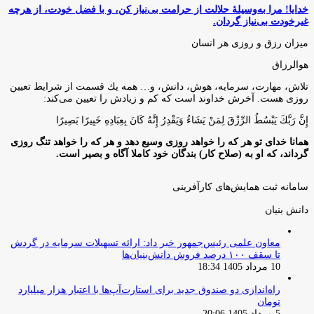
خدایا! مرا به‌وسیلۀ حلالت از حرامت بی‌نیاز کن، و با فضل خودت، از هرچه
غیرخودت بی‌نیاز گردان.
میزان رزق و روزی هر انسان
هوالرزاق
تلاش، مهارت، سرمايه، هوش، دانش، و… همه يك قسمت از شرايط تعيين
روزى هست. آخرش خداوند است كه كم و زيادش را تعيين مى‌كند:
إِنَّ رَبَّكَ يَبْسُطُ الرِّزْقَ لِمَنْ يَشَاءُ وَيَقْدِرُ إِنَّهُ كَانَ بِعِبَادِهِ خَبِيرًا بَصِيرًا
همانا خدای تو هر که را خواهد روزی وسیع دهد و هر که را خواهد تنگ روزی
گرداند، که او به (صلاح کار) بندگان خود کاملا آگاه و بصیر است.
سامانه ثبت همایش‌های کارآفرینی
دانش‌ بنیان‌
معاون علمی رئیس‌جمهور خبر داد: ارائه تسهیلات سرمایه در گردش
تا سقف ۱۰۰ درصد فروش دانش‌بنیان‌ها
10 مرداد 1405 18:34
راه‌اندازی دو صندوق جدید برای استارت‌آپ‌ها با اعتبار هزار میلیارد
تومان
5 مرداد 1405 20:06