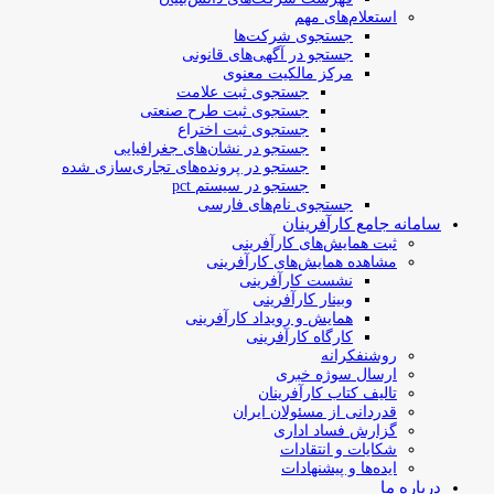
استعلام‌های مهم
جستجوی شرکت‌ها
جستجو در آگهی‌های قانونی
مرکز مالکیت معنوی
جستجوی ثبت علامت
جستجوی ثبت طرح صنعتی
جستجوی ثبت اختراع
جستجو در نشان‌های جغرافیایی
جستجو در پرونده‌های تجاری‌سازی شده
جستجو در سیستم pct
جستجوی نام‌های فارسی
سامانه جامع کارآفرینان
ثبت همایش‌های کارآفرینی
مشاهده همایش‌های کارآفرینی
نشست کارآفرینی
وبینار کارآفرینی
همایش و رویداد کارآفرینی
کارگاه کارآفرینی
روشنفکرانه
ارسال سوژه‌ خبری
تالیف کتاب کارآفرینان
قدردانی از مسئولان ایران
گزارش فساد اداری
شکایات و انتقادات
ایده‌ها و پیشنهادات
درباره ما