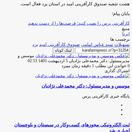
هشت شعبه صندوق کارآفرینی امید در استان یزد فعال است.
پایان پیام/
کارآفرینی پرس را نصب کنید؛ فرصت‌ها را از دست ندهید
منبع
ایرنا
برچسب ها
تسهیلات
سید عباس امامی
صندوق کارآفرینی امید
یزد
لینک کوتاه
موسس و
ارسال
مدیرمسئول: دکتر محمدعلی نژادیان
5 اردیبهشت 1403 02:53
ایمیل
0
خواندن این مطلب 1 دقیقه زمان میبرد
اشتراک گذاری
چاپ
فیس
توئیتر
واتس
تلگرام
لینکدین
اشتراک
(X)
آپ
بوک
گذاری
موسس و مدیرمسئول: دکتر محمدعلی نژادیان
از
طریق
ایمیل
پایگاه خبری کارآفرینی پرس
وبسایت
لینکدین
اینستاگرام
ثبت
ثبت الکترونیکی مجوز‌های کسب‌وکار در سیستان و بلوچستان
الکترونیکی
اجباری شد