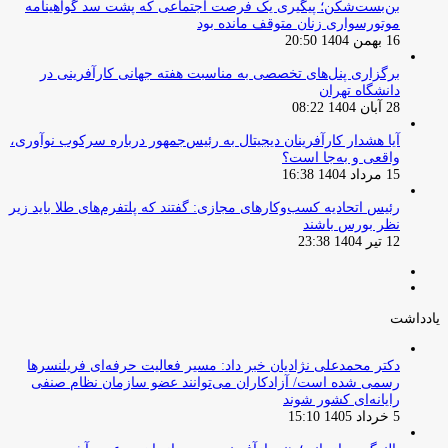
بن‌بست‌شکن؛ پیگیری یک فرصت اجتماعی که پشت سد گواهینامه
موتورسواری زنان متوقف مانده بود
16 بهمن 1404 20:50
برگزاری پنل‌های تخصصی به مناسبت هفته جهانی کارآفرینی در
دانشگاه تهران
28 آبان 1404 08:22
آیا هشدار کارآفرینان دیجیتال به رئیس‌جمهور درباره سرکوب نوآوری،
واقعی و به‌جا است؟
15 مرداد 1404 16:38
‏رئیس اتحادیه کسب‌وکارهای مجازی: گفتند که پلتفرم‌های طلا باید زیر
نظر بورس باشند
12 تیر 1404 23:38
صفحه
صفحه
قبلی
بعدی
یادداشت
دکتر محمدعلی نژادیان خبر داد: مسیر فعالیت حرفه‌ای فریلنسرها
رسمی شده است/ آزادکاران می‌توانند عضو سازمان نظام صنفی
رایانه‌ای کشور شوند
5 خرداد 1405 15:10