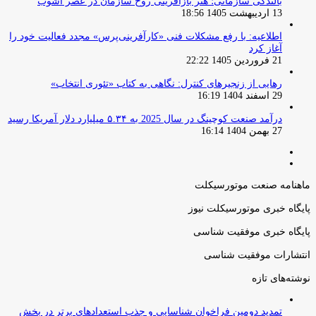
بالندگی سازمانی؛ هنر بازآفرینی روح سازمان در عصر آشوب
13 اردیبهشت 1405 18:56
اطلاعیه: با رفع مشکلات فنی «کارآفرینی‌پرس» مجدد فعالیت خود را
آغاز کرد
21 فروردین 1405 22:22
رهایی از زنجیرهای کنترل: نگاهی به کتاب «تئوری انتخاب»
29 اسفند 1404 16:19
درآمد صنعت کوچینگ در سال 2025 به ۵.۳۴ میلیارد دلار آمریکا رسید
27 بهمن 1404 16:14
صفحه
صفحه
قبلی
بعدی
ماهنامه صنعت موتورسیکلت
پایگاه خبری موتورسیکلت نیوز
پایگاه خبری موفقیت شناسی
انتشارات موفقیت شناسی
نوشته‌های تازه
تمدید دومین فراخوان شناسایی و جذب استعدادهای برتر در بخش