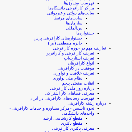
فهرست صندوق‌ها
مراکز کارآفرینی دانشگاه‌ها
سایت‌های دولتی و غیردولتی
سایت‌های مرتبط
سازمان‌ها
بین‌المللی
جشنواره‌ها
جشنواره‌های کارآفرینی‌ پرس
جایزه مصطفی (ص)
تعاریف مهم در حوزه کارآفرینی
تعریف کارآفرینی و کارآفرین
تعریف استارت‌آپ
انواع کارآفرینان
موفقیت در کارآفرینی
تعریف خلاقیت و نوآوری
نظام ملی نوآوری
انقلاب صنعتی پنجم
درباره روز ملی کارآفرینی
معرفی فضاهای کار اشتراکی
فهرست رسانه‌های کارآفرینی در ایران
درباره رشته کارآفرینی
نحوه تاسیس «مرکز مشاوره و خدمات کارآفرینی»
واحدهای دانشگاهی
مقطع کارشناسی ارشد
مقطع دکتری
معرفی دکتری کارآفرینی