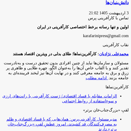
دانش‌بنیان‌ها
3 اردیبهشت 1405 21:02
تماس با کارآفرینی پرس
اولین و تنها رسانه برخط اختصاصی کارآفرینی در ایران
karafarinipress@gmail.com
نقاب کارآفرینی
محمدعلی نژادیان
: کارآفرین‌نماها؛ طلای بدلی در ویترین اقتصاد هستند
مسئولان و سازمان‌ها نباید از چنین افرادی بدون تحقیق درست و به‌نادرست
تقدیر کنند و با القاب خاص آ‌ن‌ها را به‌عنوان الگو، چهره طلایی و ظاهری پر
زرق و برق به جامعه معرفی کنند و در نهایت آن‌ها نیز لبخند فریبنده‌ای به
جامعه بزنند.
ادامه مطلب
کارآفرین‌نماها
الزامات مقابله با فساد اقتصادی/ ژست کارآفرینی با رانت‌های ارزی
و سوءاستفاده از روابط اجتماعی
لقبِ «بزرگ‌جناب‌خان برتر»
مدیرمسئول کارآفرینی‌پرس: همان‌هایی که با فساد اقتصادی و ظلم
به مصرف‌کنندگان قد کشیدند، امروز عطشِ لقبِ «بزرگ‌جناب‌خان
برتر» دارند