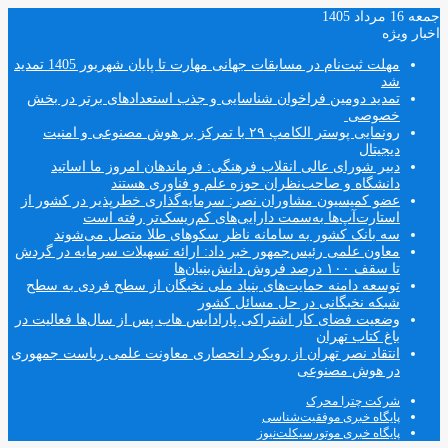
جمعه 16 مرداد 1405
اخبار ویژه
مهلت ثبت‌نام در مسابقات جهانی مهارت تا پایان شهریور 1405 تمدید
شد
تمدید دومین فراخوان شناسایی و جذب استعدادهای برتر در بخش
خصوصی
رونمایی پوستر الکامپ ۲۹ با تمرکز بر هوش مصنوعی و امنیت
دیجیتال
دبیر شورای عالی انقلاب فرهنگی: فرماندهان امروز ما اساتید
دانشگاه و صاحب‌نظران حوزه علم و فناوری هستند
عضو کمیسیون مشاوران نصر: سرمایه‌گذاری خطرپذیر در کشور از
استارت‌آپ‌ها به‌سمت دارایی‌های کم‌ریسک‌تر رفته است
سه بانک کشور به سامانه ناظر سکوهای طلا متصل می‌شوند
معاون علمی رئیس‌جمهور خبر داد: ارائه تسهیلات سرمایه در گردش
تا سقف ۱۰۰ درصد فروش دانش‌بنیان‌ها
توسعه دامنه حمایت‌های بنیاد ملی نخبگان از سطح فردی به سطح
شبکه نخبگانی در حل مسائل کشور
وضعیت فضای کار اشتراکی پارادایس هاب پس از سال‌ها فعالیت در
باغ کتاب تهران
انتقاد نصر تهران از رویکرد انحصاری معاونت علمی ریاست جمهوری
در هوش مصنوعی
شرکت چترا محرک
پایگاه خبری موفقیت‌شناسی
پایگاه خبری موتورسیکلت‌نیوز