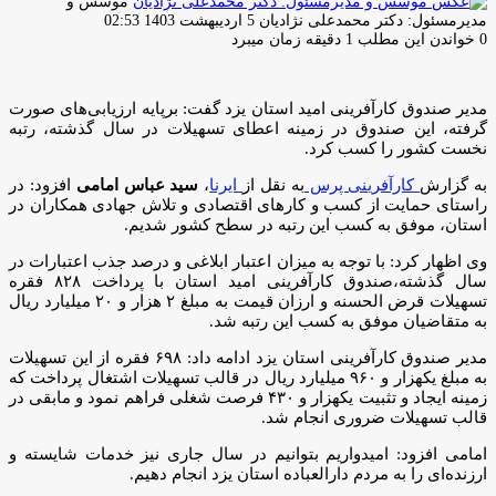
موسس و
ارسال
مدیرمسئول: دکتر محمدعلی نژادیان
5 اردیبهشت 1403 02:53
ایمیل
0
خواندن این مطلب 1 دقیقه زمان میبرد
مدیر صندوق کارآفرینی امید استان یزد گفت: برپایه ارزیابی‌های صورت
گرفته، این صندوق در زمینه اعطای تسهیلات در سال گذشته، رتبه
نخست کشور را کسب کرد.
به گزارش
کارآفرینی پرس
به نقل از
ایرنا
،
سید عباس امامی
افزود: در
راستای حمایت از کسب و کارهای اقتصادی و تلاش جهادی همکاران در
استان، موفق به کسب این رتبه در سطح کشور شدیم.
وی اظهار کرد: با توجه به میزان اعتبار ابلاغی و درصد جذب اعتبارات در
سال گذشته،صندوق کارآفرینی امید استان با پرداخت ۸۲۸ فقره
تسهیلات قرض الحسنه و ارزان قیمت به مبلغ ۲ هزار و ۲۰ میلیارد ریال
به متقاضیان موفق به کسب این رتبه شد.
مدیر صندوق کارآفرینی استان یزد ادامه داد: ۶۹۸ فقره از این تسهیلات
به مبلغ یکهزار و ۹۶۰ میلیارد ریال در قالب تسهیلات اشتغال پرداخت که
زمینه ایجاد و تثبیت یکهزار و ۴۳۰ فرصت شغلی فراهم نمود و مابقی در
قالب تسهیلات ضروری انجام شد.
امامی افزود: امیدواریم بتوانیم در سال جاری نیز خدمات شایسته و
ارزنده‌ای را به مردم دارالعباده استان یزد انجام دهیم.