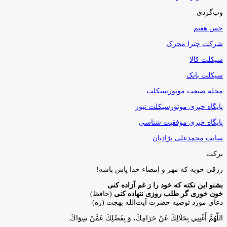
وب‌گردی
حس هفتم
شرکت چترا محرک
سیکلت کالا
سیکلت بانک
مجله صنعت موتورسیکلت
پایگاه خبری موتورسیکلت نیوز
پایگاه خبری موفقیت شناسی
سایت محمدعلی نژادیان
برکت
رزقی خوبه كه مهر و امضاء خدا پاش باشه!
بشنو این نکته که خود را ز غم آزاده کنی
خون خوری گر طلب روزی ننهاده کنی
(حافظ)
دعای مورد توصیه حضرت آیت‌الله بهجت (ره)
اللَّهُمَّ أَغْنِنِي بِحَلَالِكَ عَنْ حَرَامِكَ، وَ بِفَضْلِكَ عَمَّنْ سِوَاكَ‏.