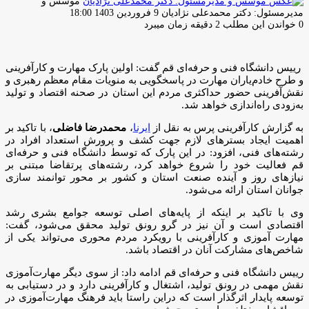
موسس و
ارسال
مدیرمسئول: دکتر محمدعلی نژادیان
9 فروردین 1403 18:00
ایمیل
0
خواندن این مطلب 2 دقیقه زمان میبرد
رییس دانشگاه فنی و حرفه‌ای قم گفت: اولین پارک مهارت و کارآفرینی
و طرح خادم‌یاران مهارت در پاسخگویی به منویات مقام معظم رهبری و
نقش‌آفرینی حضور حداکثری مردم این استان در صحنه اقتصاد و تولید
به‌زودی راه‌اندازی خواهد شد.
به گزارش کارآفرینی پرس به نقل از
ایرنا
،
محمدرضا فاضلی
، با تاکید بر
اهمیت ایجاد بسترهای لازم جهت کشف و پرورش استعداد افراد در
رشته‌های فنی، افزود: در این پارک که توسط دانشگاه فنی و حرفه‌ای
قم فعالیت خود را شروع خواهد کرد، رشته‌های پرتقاضا مبتنی بر
نیازهای روز و آینده صنعت استان و کشور بر محور توانمند سازی
جوانان استان ارائه می‌شود.
وی با تاکید بر اینکه از پایه‌های اصلی توسعه جوامع بشری رشد
اقتصادی است و آن نیز در گرو رونق تولید محقق می‌شود، گفت:
مهارت آموزی و کارآفرینی با رویکرد مردم محوری می‌تواند یکی از
شاخص‌های مشارکت آنان در اقتصاد باشد.
رییس دانشگاه فنی و حرفه‌ای قم ادامه داد: از سوی دیگر مهارت‌آموزی
نقش مهمی در رونق تولید، اشتغال و کارآفرینی دارد و در دستیابی به
توسعه پایدار اثرگذار است که دراین راستا باید فرهنگ مهارت‌آموزی در