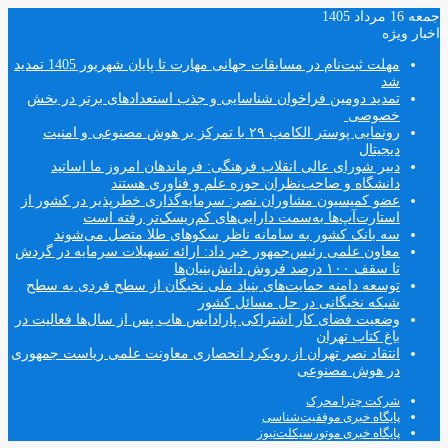
جمعه 16 مرداد 1405
اخبار ویژه
مهلت ثبت‌نام در مسابقات جهانی مهارت تا پایان شهریور 1405 تمدید
شد
تمدید دومین فراخوان شناسایی و جذب استعدادهای برتر در بخش
خصوصی
رونمایی پوستر الکامپ ۲۹ با تمرکز بر هوش مصنوعی و امنیت
دیجیتال
دبیر شورای عالی انقلاب فرهنگی: فرماندهان امروز ما اساتید
دانشگاه و صاحب‌نظران حوزه علم و فناوری هستند
عضو کمیسیون مشاوران نصر: سرمایه‌گذاری خطرپذیر در کشور از
استارت‌آپ‌ها به‌سمت دارایی‌های کم‌ریسک‌تر رفته است
سه بانک کشور به سامانه ناظر سکوهای طلا متصل می‌شوند
معاون علمی رئیس‌جمهور خبر داد: ارائه تسهیلات سرمایه در گردش
تا سقف ۱۰۰ درصد فروش دانش‌بنیان‌ها
توسعه دامنه حمایت‌های بنیاد ملی نخبگان از سطح فردی به سطح
شبکه نخبگانی در حل مسائل کشور
وضعیت فضای کار اشتراکی پارادایس هاب پس از سال‌ها فعالیت در
باغ کتاب تهران
انتقاد نصر تهران از رویکرد انحصاری معاونت علمی ریاست جمهوری
در هوش مصنوعی
شرکت چترا محرک
پایگاه خبری موفقیت‌شناسی
پایگاه خبری موتورسیکلت‌نیوز