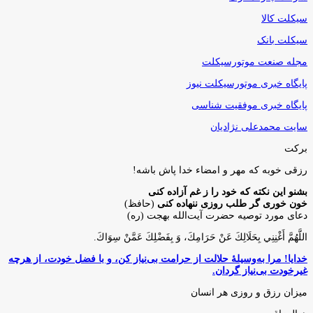
سیکلت کالا
سیکلت بانک
مجله صنعت موتورسیکلت
پایگاه خبری موتورسیکلت نیوز
پایگاه خبری موفقیت شناسی
سایت محمدعلی نژادیان
برکت
رزقی خوبه كه مهر و امضاء خدا پاش باشه!
بشنو این نکته که خود را ز غم آزاده کنی
خون خوری گر طلب روزی ننهاده کنی
(حافظ)
دعای مورد توصیه حضرت آیت‌الله بهجت (ره)
اللَّهُمَّ أَغْنِنِي بِحَلَالِكَ عَنْ حَرَامِكَ، وَ بِفَضْلِكَ عَمَّنْ سِوَاكَ‏.
خدایا! مرا به‌وسیلۀ حلالت از حرامت بی‌نیاز کن، و با فضل خودت، از هرچه
غیرخودت بی‌نیاز گردان.
میزان رزق و روزی هر انسان