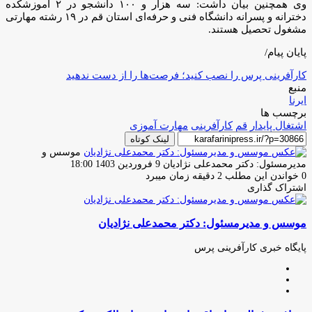
وی همچنین بیان داشت: سه هزار و ۱۰۰ دانشجو در ۲ آموزشکده
دخترانه و پسرانه دانشگاه فنی و حرفه‌ای استان قم در ۱۹ رشته مهارتی
مشغول تحصیل هستند.
پایان پیام/
کارآفرینی پرس را نصب کنید؛ فرصت‌ها را از دست ندهید
منبع
ایرنا
برچسب ها
اشتغال پایدار
قم
کارآفرینی
مهارت آموزی
لینک کوتاه
موسس و
ارسال
مدیرمسئول: دکتر محمدعلی نژادیان
9 فروردین 1403 18:00
ایمیل
0
خواندن این مطلب 2 دقیقه زمان میبرد
اشتراک گذاری
چاپ
فیس
توئیتر
واتس
تلگرام
لینکدین
اشتراک
(X)
آپ
بوک
گذاری
موسس و مدیرمسئول: دکتر محمدعلی نژادیان
از
طریق
ایمیل
پایگاه خبری کارآفرینی پرس
وبسایت
لینکدین
اینستاگرام