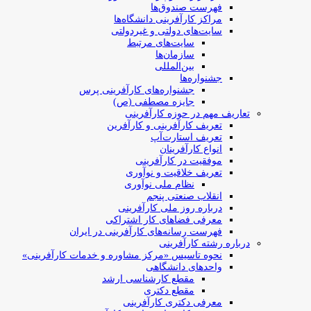
فهرست صندوق‌ها
مراکز کارآفرینی دانشگاه‌ها
سایت‌های دولتی و غیردولتی
سایت‌های مرتبط
سازمان‌ها
بین‌المللی
جشنواره‌ها
جشنواره‌های کارآفرینی‌ پرس
جایزه مصطفی (ص)
تعاریف مهم در حوزه کارآفرینی
تعریف کارآفرینی و کارآفرین
تعریف استارت‌آپ
انواع کارآفرینان
موفقیت در کارآفرینی
تعریف خلاقیت و نوآوری
نظام ملی نوآوری
انقلاب صنعتی پنجم
درباره روز ملی کارآفرینی
معرفی فضاهای کار اشتراکی
فهرست رسانه‌های کارآفرینی در ایران
درباره رشته کارآفرینی
نحوه تاسیس «مرکز مشاوره و خدمات کارآفرینی»
واحدهای دانشگاهی
مقطع کارشناسی ارشد
مقطع دکتری
معرفی دکتری کارآفرینی