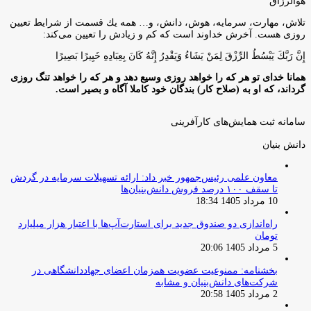
هوالرزاق
تلاش، مهارت، سرمايه، هوش، دانش، و… همه يك قسمت از شرايط تعيين
روزى هست. آخرش خداوند است كه كم و زيادش را تعيين مى‌كند:
إِنَّ رَبَّكَ يَبْسُطُ الرِّزْقَ لِمَنْ يَشَاءُ وَيَقْدِرُ إِنَّهُ كَانَ بِعِبَادِهِ خَبِيرًا بَصِيرًا
همانا خدای تو هر که را خواهد روزی وسیع دهد و هر که را خواهد تنگ روزی
گرداند، که او به (صلاح کار) بندگان خود کاملا آگاه و بصیر است.
سامانه ثبت همایش‌های کارآفرینی
دانش‌ بنیان‌
معاون علمی رئیس‌جمهور خبر داد: ارائه تسهیلات سرمایه در گردش
تا سقف ۱۰۰ درصد فروش دانش‌بنیان‌ها
10 مرداد 1405 18:34
راه‌اندازی دو صندوق جدید برای استارت‌آپ‌ها با اعتبار هزار میلیارد
تومان
5 مرداد 1405 20:06
بخشنامه: ممنوعیت عضویت همزمان اعضای جهاددانشگاهی در
شرکت‌های دانش‌بنیان و مشابه
2 مرداد 1405 20:58