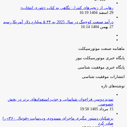
رهایی از زنجیرهای کنترل: نگاهی به کتاب «تئوری انتخاب»
29 اسفند 1404 16:19
درآمد صنعت کوچینگ در سال 2025 به ۵.۳۴ میلیارد دلار آمریکا رسید
27 بهمن 1404 16:14
صفحه
صفحه
قبلی
بعدی
ماهنامه صنعت موتورسیکلت
پایگاه خبری موتورسیکلت نیوز
پایگاه خبری موفقیت شناسی
انتشارات موفقیت شناسی
نوشته‌های تازه
تمدید دومین فراخوان شناسایی و جذب استعدادهای برتر در بخش
خصوصی
15 مرداد 1405 19:50
پزشکیان دستور پیگیری ماجرای مسدودی وب‌سایت «فوتبال ۳۶۰» را
صادر کرد