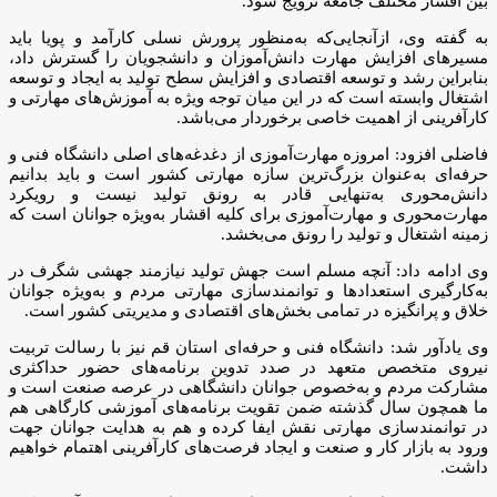
بین اقشار مختلف جامعه ترویج شود.
به گفته وی، ازآنجایی‌که به‌منظور پرورش نسلی کارآمد و پویا باید
مسیرهای افزایش مهارت دانش‌آموزان و دانشجویان را گسترش داد،
بنابراین رشد و توسعه اقتصادی و افزایش سطح تولید به ایجاد و توسعه
اشتغال وابسته است که در این میان توجه ویژه به آموزش‌های مهارتی و
کارآفرینی از اهمیت خاصی برخوردار می‌باشد.
فاضلی افزود: امروزه مهارت‌آموزی از دغدغه‌های اصلی دانشگاه فنی و
حرفه‌ای به‌عنوان بزرگ‌ترین سازه مهارتی کشور است و باید بدانیم
دانش‌محوری به‌تنهایی قادر به رونق تولید نیست و رویکرد
مهارت‌محوری و مهارت‌آموزی برای کلیه اقشار به‌ویژه جوانان است که
زمینه اشتغال و تولید را رونق می‌بخشد.
وی ادامه داد: آنچه مسلم است جهش تولید نیازمند جهشی شگرف در
به‌کارگیری استعدادها و توانمندسازی مهارتی مردم و به‌ویژه جوانان
خلاق و پرانگیزه در تمامی بخش‌های اقتصادی و مدیریتی کشور است.
وی یادآور شد: دانشگاه فنی و حرفه‌ای استان قم نیز با رسالت تربیت
نیروی متخصص متعهد در صدد تدوین برنامه‌های حضور حداکثری
مشارکت مردم و به‌خصوص جوانان دانشگاهی در عرصه صنعت است و
ما همچون سال گذشته ضمن تقویت برنامه‌های آموزشی کارگاهی هم
در توانمندسازی مهارتی نقش ایفا کرده و هم به هدایت جوانان جهت
ورود به بازار کار و صنعت و ایجاد فرصت‌های کارآفرینی اهتمام خواهیم
داشت.