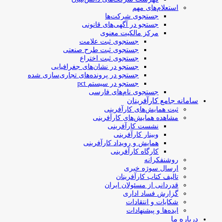
استعلام‌های مهم
جستجوی شرکت‌ها
جستجو در آگهی‌های قانونی
مرکز مالکیت معنوی
جستجوی ثبت علامت
جستجوی ثبت طرح صنعتی
جستجوی ثبت اختراع
جستجو در نشان‌های جغرافیایی
جستجو در پرونده‌های تجاری‌سازی شده
جستجو در سیستم pct
جستجوی نام‌های فارسی
سامانه جامع کارآفرینان
ثبت همایش‌های کارآفرینی
مشاهده همایش‌های کارآفرینی
نشست کارآفرینی
وبینار کارآفرینی
همایش و رویداد کارآفرینی
کارگاه کارآفرینی
روشنفکرانه
ارسال سوژه‌ خبری
تالیف کتاب کارآفرینان
قدردانی از مسئولان ایران
گزارش فساد اداری
شکایات و انتقادات
ایده‌ها و پیشنهادات
درباره ما