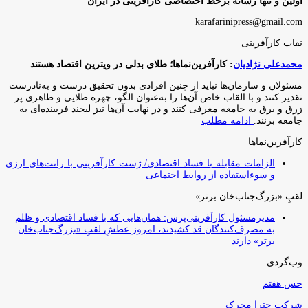
اولین و تنها رسانه برخط اختصاصی کارآفرینی در ایران
karafarinipress@gmail.com
نقاب کارآفرینی
محمدعلی نژادیان
: کارآفرین‌نماها؛ طلای بدلی در ویترین اقتصاد هستند
مسئولان و سازمان‌ها نباید از چنین افرادی بدون تحقیق درست و به‌نادرست
تقدیر کنند و با القاب خاص آ‌ن‌ها را به‌عنوان الگو، چهره طلایی و ظاهری پر
زرق و برق به جامعه معرفی کنند و در نهایت آن‌ها نیز لبخند فریبنده‌ای به
جامعه بزنند.
ادامه مطلب
کارآفرین‌نماها
الزامات مقابله با فساد اقتصادی/ ژست کارآفرینی با رانت‌های ارزی
و سوءاستفاده از روابط اجتماعی
لقبِ «بزرگ‌جناب‌خان برتر»
مدیرمسئول کارآفرینی‌پرس: همان‌هایی که با فساد اقتصادی و ظلم
به مصرف‌کنندگان قد کشیدند، امروز عطشِ لقبِ «بزرگ‌جناب‌خان
برتر» دارند
وب‌گردی
حس هفتم
شرکت چترا محرک