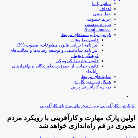
تماس با ما
اهداف
خط مشی
حریم خصوصی
درباره موسس
About Founder
قوانین و آیین‌نامه‌های مرتبط
‌قانون مطبوعات
آیین‌نامه اجرایی قانون مطبوعات، مصوب 1395
آیین‌نامه سامان­دهی و توسعه رسانه­‌ها و فعالیت‌­های
فرهنگی دیجیتال
قانون تجارت الکترونیکی
قانون حمایت از حقوق پدیدآورندگان نرم‌افزارهای
رایانه‌ای
سایت‌های مرتبط
همکاری با خبرنگاران
درباره کارآفرینی پرس
جستجو
برای
اپلیکیشن کارآفرینی پرس؛ پنجره‌ای به دنیای کارآفرینی
اولین پارک مهارت و کارآفرینی با رویکرد مردم
محوری در قم راه‌اندازی خواهد شد