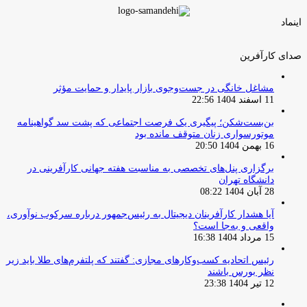
اینماد
صدای کارآفرین
مشاغل خانگی در جست‌وجوی بازار پایدار و حمایت مؤثر
11 اسفند 1404 22:56
بن‌بست‌شکن؛ پیگیری یک فرصت اجتماعی که پشت سد گواهینامه
موتورسواری زنان متوقف مانده بود
16 بهمن 1404 20:50
برگزاری پنل‌های تخصصی به مناسبت هفته جهانی کارآفرینی در
دانشگاه تهران
28 آبان 1404 08:22
آیا هشدار کارآفرینان دیجیتال به رئیس‌جمهور درباره سرکوب نوآوری،
واقعی و به‌جا است؟
15 مرداد 1404 16:38
‏رئیس اتحادیه کسب‌وکارهای مجازی: گفتند که پلتفرم‌های طلا باید زیر
نظر بورس باشند
12 تیر 1404 23:38
صفحه