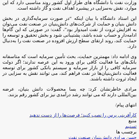
وزارت نفت با دانشگاه های طراز اول کشور روند مناسبی دارد که این
موارد، نقش به‌سزایی در پیشبرد اهداف نفت و گاز داشته است.
این استاد دانشگاه با بیان اینکه “در صورت سرمایه‌گذاری در بخش
دانش بنیان و حمایت از شرکت‌های دانش‌بنیان در صنعت نفت می‌توان
به افزایش ثروت از نفت امیدوار بود”، گفت: در صورتی که این گام‌ها
ادامه‌دار و حساب شده باشد، پشتیبانی شود و بخش تحقیق و توسعه را
حمایت کند، روند ارتقای سطح ارزش افزوده در صنعت نفت را به‌دنبال
دارد.
وی ادامه داد: مهمترین حمایت، بحث تأمین سرمایه است که متاسفانه
بانک‌های ما فعالیت کافی برای ورود به این عرصه ندارند؛ اگر دولت
سرمایه کافی را از بازار سرمایه و سیستم بانکی کشور برای توسعه
فعالیت دانش‌بنیان‌ها در نفت فراهم کند، می توانند نقش به سزایی در
ایجاد ثروت داشته باشند.
مرادی خاطرنشان کرد: چه بسا محصولات دانش بنیان، عرضه
بین‌المللی دارند که می توانند رشد درآمدی نیز برای کشور رقم بزنند.
انتهای پیام/
کارآفرینی پرس را نصب کنید؛ فرصت‌ها را از دست ندهید
منبع
تسنیم
برچسب ها
حسن مرادی
دانش‌بنیان
صنعت نفت