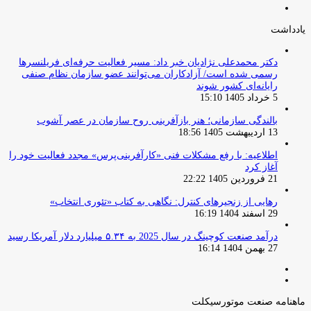
صفحه
قبلی
بعدی
یادداشت
دکتر محمدعلی نژادیان خبر داد: مسیر فعالیت حرفه‌ای فریلنسرها
رسمی شده است/ آزادکاران می‌توانند عضو سازمان نظام صنفی
رایانه‌ای کشور شوند
5 خرداد 1405 15:10
بالندگی سازمانی؛ هنر بازآفرینی روح سازمان در عصر آشوب
13 اردیبهشت 1405 18:56
اطلاعیه: با رفع مشکلات فنی «کارآفرینی‌پرس» مجدد فعالیت خود را
آغاز کرد
21 فروردین 1405 22:22
رهایی از زنجیرهای کنترل: نگاهی به کتاب «تئوری انتخاب»
29 اسفند 1404 16:19
درآمد صنعت کوچینگ در سال 2025 به ۵.۳۴ میلیارد دلار آمریکا رسید
27 بهمن 1404 16:14
صفحه
صفحه
قبلی
بعدی
ماهنامه صنعت موتورسیکلت