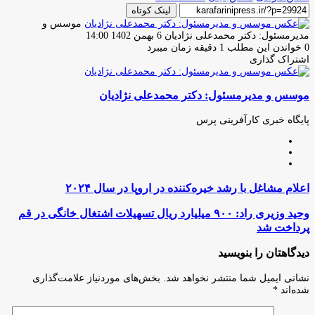
لینک کوتاه
موسس و
ارسال
مدیرمسئول: دکتر محمدعلی نژادیان
6 بهمن 1402 14:00
ایمیل
0
خواندن این مطلب 1 دقیقه زمان میبرد
اشتراک گذاری
چاپ
فیس
توئیتر
واتس
تلگرام
لینکدین
اشتراک
(X)
آپ
بوک
گذاری
موسس و مدیرمسئول: دکتر محمدعلی نژادیان
از
طریق
ایمیل
پایگاه خبری کارآفرینی پرس
وبسایت
لینکدین
اینستاگرام
اعلام
اعلام مشاغل با رشد‌ خیره‌کننده در اروپا در سال ۲۰۲۴
مشاغل
با
وحید
وحید وزیری راد: ۹۰۰ میلیارد ریال تسهیلات اشتغال خانگی در قم
رشد‌
وزیری
پرداخت شد
خیره‌کننده
راد:
در
۹۰۰
دیدگاهتان را بنویسید
اروپا
میلیارد
در
ریال
نشانی ایمیل شما منتشر نخواهد شد.
بخش‌های موردنیاز علامت‌گذاری
سال
تسهیلات
شده‌اند
*
۲۰۲۴
اشتغال
خانگی