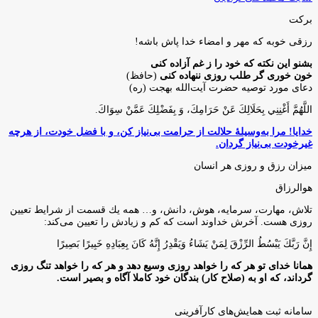
برکت
رزقی خوبه كه مهر و امضاء خدا پاش باشه!
بشنو این نکته که خود را ز غم آزاده کنی
خون خوری گر طلب روزی ننهاده کنی
(حافظ)
دعای مورد توصیه حضرت آیت‌الله بهجت (ره)
اللَّهُمَّ أَغْنِنِي بِحَلَالِكَ عَنْ حَرَامِكَ، وَ بِفَضْلِكَ عَمَّنْ سِوَاكَ‏.
خدایا! مرا به‌وسیلۀ حلالت از حرامت بی‌نیاز کن، و با فضل خودت، از هرچه
غیرخودت بی‌نیاز گردان.
میزان رزق و روزی هر انسان
هوالرزاق
تلاش، مهارت، سرمايه، هوش، دانش، و… همه يك قسمت از شرايط تعيين
روزى هست. آخرش خداوند است كه كم و زيادش را تعيين مى‌كند:
إِنَّ رَبَّكَ يَبْسُطُ الرِّزْقَ لِمَنْ يَشَاءُ وَيَقْدِرُ إِنَّهُ كَانَ بِعِبَادِهِ خَبِيرًا بَصِيرًا
همانا خدای تو هر که را خواهد روزی وسیع دهد و هر که را خواهد تنگ روزی
گرداند، که او به (صلاح کار) بندگان خود کاملا آگاه و بصیر است.
سامانه ثبت همایش‌های کارآفرینی