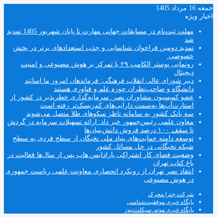
جمعه 16 مرداد 1405
اخبار ویژه
مهلت ثبت‌نام در مسابقات جهانی مهارت تا پایان شهریور 1405 تمدید
شد
تمدید دومین فراخوان شناسایی و جذب استعدادهای برتر در بخش
خصوصی
رونمایی پوستر الکامپ ۲۹ با تمرکز بر هوش مصنوعی و امنیت
دیجیتال
دبیر شورای عالی انقلاب فرهنگی: فرماندهان امروز ما اساتید
دانشگاه و صاحب‌نظران حوزه علم و فناوری هستند
عضو کمیسیون مشاوران نصر: سرمایه‌گذاری خطرپذیر در کشور از
استارت‌آپ‌ها به‌سمت دارایی‌های کم‌ریسک‌تر رفته است
سه بانک کشور به سامانه ناظر سکوهای طلا متصل می‌شوند
معاون علمی رئیس‌جمهور خبر داد: ارائه تسهیلات سرمایه در گردش
تا سقف ۱۰۰ درصد فروش دانش‌بنیان‌ها
توسعه دامنه حمایت‌های بنیاد ملی نخبگان از سطح فردی به سطح
شبکه نخبگانی در حل مسائل کشور
وضعیت فضای کار اشتراکی پارادایس هاب پس از سال‌ها فعالیت در
باغ کتاب تهران
انتقاد نصر تهران از رویکرد انحصاری معاونت علمی ریاست جمهوری
در هوش مصنوعی
شرکت چترا محرک
پایگاه خبری موفقیت‌شناسی
پایگاه خبری موتورسیکلت‌نیوز