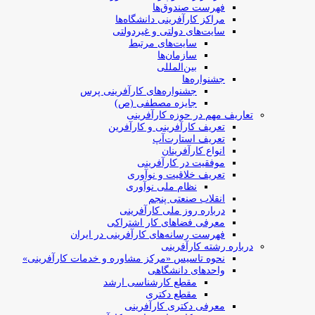
فهرست صندوق‌ها
مراکز کارآفرینی دانشگاه‌ها
سایت‌های دولتی و غیردولتی
سایت‌های مرتبط
سازمان‌ها
بین‌المللی
جشنواره‌ها
جشنواره‌های کارآفرینی‌ پرس
جایزه مصطفی (ص)
تعاریف مهم در حوزه کارآفرینی
تعریف کارآفرینی و کارآفرین
تعریف استارت‌آپ
انواع کارآفرینان
موفقیت در کارآفرینی
تعریف خلاقیت و نوآوری
نظام ملی نوآوری
انقلاب صنعتی پنجم
درباره روز ملی کارآفرینی
معرفی فضاهای کار اشتراکی
فهرست رسانه‌های کارآفرینی در ایران
درباره رشته کارآفرینی
نحوه تاسیس «مرکز مشاوره و خدمات کارآفرینی»
واحدهای دانشگاهی
مقطع کارشناسی ارشد
مقطع دکتری
معرفی دکتری کارآفرینی