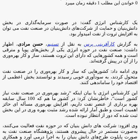
ایمیل
0
خواندن این مطلب 1 دقیقه زمان میبرد
یک کارشناس انرژی گفت: در صورت سرمایه‌گذاری در بخش
دانش‌بنیان و حمایت از شرکت‌های دانش‌بنیان در صنعت نفت می توان
به افزایش ثروت از نفت امیدوار بود.
به گزارش
کارآفرینی پرس
به نقل از
تسنیم
،
حسن مرادی
، اظهار
داشت: صنعت نفت در حوزه انرژی یکی از بخش‌های پویا و مترقی
است و همه کشورهایی که دارای این ثروت هستند، ساز و کار بهره‌وری
را از آن در پیش گرفته‌اند.
وی ادامه داد: کشورهایی که ساز و کار بهره‌وری را در صنعت نفت
متحول کردند، به سودآوری خوبی رسیدند و توانستند بخش اعظمی از
اقتصاد خود را ساماندهی کنند.
این کارشناس انرژی با بیان اینکه “رشد بهره‌وری در صنعت نفت نیاز
کشور است”، خاطرنشان کرد: در کشور ما هم که 100 سال سابقه
بهره برداری از عنصر نفت داریم، افزایش بهره‌وری مسأله ای حائز
اهمیت است و طبق آمار ارائه شده رشد مثبت بهره وری در این بخش
ثبت شده که دور از انتظار نبوده است.
وی افزود: شرکت های دانش بنیان که در حوزه نفت فعالیت می‌کنند،
به‌صورت مستمر در حال پیشروی هستند، پژوهشگاه صنعت نفت به
صورت پایلوت طرح‌های دانش بنیان را به اجرا درمی آورد و همکاری