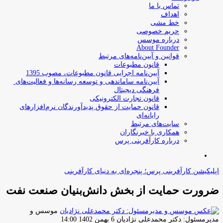
تماس با ما
اهداف
خط مشی
حریم خصوصی
درباره موسس
About Founder
قوانین و آیین‌نامه‌های مرتبط
‌قانون مطبوعات
آیین‌نامه اجرایی قانون مطبوعات، مصوب 1395
آیین‌نامه سامان­دهی و توسعه رسانه­‌ها و فعالیت‌­های
فرهنگی دیجیتال
قانون تجارت الکترونیکی
قانون حمایت از حقوق پدیدآورندگان نرم‌افزارهای
رایانه‌ای
سایت‌های مرتبط
همکاری با خبرنگاران
درباره کارآفرینی پرس
جستجو
برای
اپلیکیشن کارآفرینی پرس؛ پنجره‌ای به دنیای کارآفرینی
ضرورت حمایت از بخش دانش‌بنیان صنعت نفت
موسس و
ارسال
مدیرمسئول: دکتر محمدعلی نژادیان
6 بهمن 1402 14:00