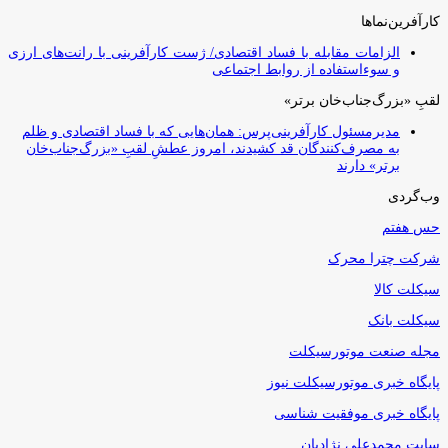
کارآفرین‌نماها
الزامات مقابله با فساد اقتصادی/ ژست کارآفرینی با رانت‌های ارزی
و سوءاستفاده از روابط اجتماعی
لقبِ «بزرگ‌جناب‌خان برتر»
مدیرمسئول کارآفرینی‌پرس: همان‌هایی که با فساد اقتصادی و ظلم
به مصرف‌کنندگان قد کشیدند، امروز عطشِ لقبِ «بزرگ‌جناب‌خان
برتر» دارند
وب‌گردی
حس هفتم
شرکت چترا محرک
سیکلت کالا
سیکلت بانک
مجله صنعت موتورسیکلت
پایگاه خبری موتورسیکلت نیوز
پایگاه خبری موفقیت شناسی
سایت محمدعلی نژادیان