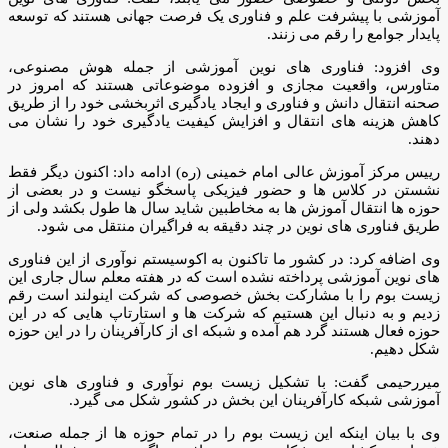
آموزشی با پیشرفت علم و فناوری یک فرصت جهانی هستند که توسعه
پایدار جوامع را رقم می زنند.
وی افزود: فناوری های نوین آموزشی از جمله هوش مصنوعی،
متاورس، واقعیت مجازی و افزوده موضوعاتی هستند که امروز در
صحنه انتقال دانش و فناوری و ایجاد یادگیری اثربخشی خود را از طریق
کاهش هزینه های انتقال و افزایش کیفیت یادگیری خود را نشان می
دهند.
رییس مرکز آموزش عالی امام خمینی (ره) ادامه داد: اکنون دیگر فقط
نشستن در کلاس ها و حضور فیزیکی پاسخگو نیست و در بعضی از
حوزه ها انتقال آموزش ها به مخاطبین شاید سال ها طول بکشد ولی از
طریق فناوری های نوین در چند دقیقه به فراگیران منتقل می شود.
وی اضافه کرد: در کشور ما تاکنون به اکوسیستم نوآوری از این فناوری
های نوین آموزشی پرداخته نشده است که در هفته معلم سال جاری این
زیست بوم را با مشارکت بخش خصوصی که شرکت اینولند است رقم
زدیم و به دنبال این هستیم که شرکت ها و استارتاپ هایی که در این
حوزه فعال هستند گرد هم آمده و شبکه ای از کارآفرینان را در این حوزه
شکل دهیم.
میررحیمی گفت: با تشکیل زیست بوم نوآوری و فناوری های نوین
آموزشی شبکه کارآفرینان این بخش در کشور شکل می گیرد.
وی با بیان اینکه این زیست بوم را در تمام حوزه ها از جمله صنعت،