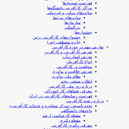
فهرست صندوق‌ها
مراکز کارآفرینی دانشگاه‌ها
سایت‌های دولتی و غیردولتی
سایت‌های مرتبط
سازمان‌ها
بین‌المللی
جشنواره‌ها
جشنواره‌های کارآفرینی‌ پرس
جایزه مصطفی (ص)
تعاریف مهم در حوزه کارآفرینی
تعریف کارآفرینی و کارآفرین
تعریف استارت‌آپ
انواع کارآفرینان
موفقیت در کارآفرینی
تعریف خلاقیت و نوآوری
نظام ملی نوآوری
انقلاب صنعتی پنجم
درباره روز ملی کارآفرینی
معرفی فضاهای کار اشتراکی
فهرست رسانه‌های کارآفرینی در ایران
درباره رشته کارآفرینی
نحوه تاسیس «مرکز مشاوره و خدمات کارآفرینی»
واحدهای دانشگاهی
مقطع کارشناسی ارشد
مقطع دکتری
معرفی دکتری کارآفرینی