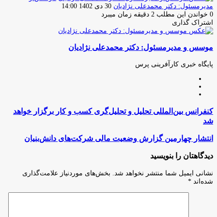
ارسال
مدیرمسئول: دکتر محمدعلی نژادیان
30 دی 1402 14:00
ایمیل
0
خواندن این مطلب 2 دقیقه زمان میبرد
اشتراک گذاری
چاپ
فیس
توئیتر
واتس
تلگرام
لینکدین
اشتراک
(X)
آپ
بوک
گذاری
موسس و مدیرمسئول: دکتر محمدعلی نژادیان
از
طریق
ایمیل
پایگاه خبری کارآفرینی پرس
وبسایت
لینکدین
اینستاگرام
کنفرانس
کنفرانس بین‌المللی تحلیل و تحلیل‌گری کسب و کار برگزار خواهد
بین‌المللی
شد
تحلیل
و
انتشار
انتشار چهارمین گزارش وضعیت مالی شرکت‌های دانش‌بنیان
تحلیل‌گری
چهارمین
کسب
گزارش
دیدگاهتان را بنویسید
و
وضعیت
کار
مالی
نشانی ایمیل شما منتشر نخواهد شد.
بخش‌های موردنیاز علامت‌گذاری
برگزار
شرکت‌های
شده‌اند
*
خواهد
دانش‌بنیان
شد