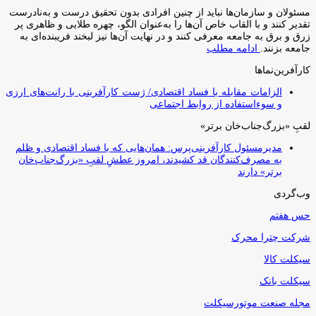
مسئولان و سازمان‌ها نباید از چنین افرادی بدون تحقیق درست و به‌نادرست
تقدیر کنند و با القاب خاص آ‌ن‌ها را به‌عنوان الگو، چهره طلایی و ظاهری پر
زرق و برق به جامعه معرفی کنند و در نهایت آن‌ها نیز لبخند فریبنده‌ای به
جامعه بزنند.
ادامه مطلب
کارآفرین‌نماها
الزامات مقابله با فساد اقتصادی/ ژست کارآفرینی با رانت‌های ارزی
و سوءاستفاده از روابط اجتماعی
لقبِ «بزرگ‌جناب‌خان برتر»
مدیرمسئول کارآفرینی‌پرس: همان‌هایی که با فساد اقتصادی و ظلم
به مصرف‌کنندگان قد کشیدند، امروز عطشِ لقبِ «بزرگ‌جناب‌خان
برتر» دارند
وب‌گردی
حس هفتم
شرکت چترا محرک
سیکلت کالا
سیکلت بانک
مجله صنعت موتورسیکلت