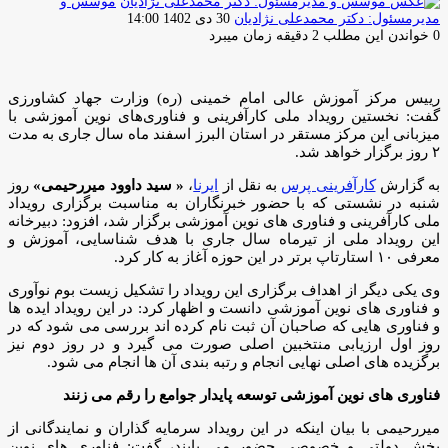
موسس و
ارسال
مدیرمسئول: دکتر محمدعلی نژادیان
30 دی 1402 14:00
ایمیل
0
خواندن این مطلب 2 دقیقه زمان میبرد
رییس مرکز آموزش عالی امام خمینی (ره) وزارت جهاد کشاورزی
گفت: نخستین رویداد ملی کارآفرینی و فناوری‌های نوین آموزشی با
میزبانی این مرکز مستقر در استان البرز اسفند ماه سال جاری به مدت
۲ روز برگزار خواهد شد.
به گزارش
کارآفرینی پرس
به نقل از
ایرنا
،
« سید داوود میررحیمی»
روز
شنبه در نشستی که با حضور خبرنگاران به مناسبت برگزاری رویداد
ملی کارآفرینی و فناوری های نوین آموزشی برگزار شد، افزود: دبیرخانه
این رویداد ملی از تیرماه سال جاری با هدف شناسایی، آموزش و
معرفی ۱۰ استارتاپ برتر در این حوزه آغاز به کار کرد.
وی یکی دیگر از اهداف برگزاری این رویداد را تشکیل زیست بوم نوآوری
و فناوری های نوین آموزشی دانست و اظهار کرد: در این رویداد ایده ها
و فناوری هایی که صاحبان آن ثبت نام کرده اند بررسی می شود که در
روز اول ارزیابی منتخبین اصلی صورت می گیرد و در روز دوم نیز
برگزیده های اصلی نهایی انجام و رتبه بندی آن ها انجام می شود.
فناوری های نوین آموزشی توسعه پایدار جوامع را رقم می زنند
میررحیمی با بیان اینکه در این رویداد سرمایه گذاران و نمایندگانی از
بخش دولتی و خصوصی حضور می یابند، گفت: فناوری های نوین