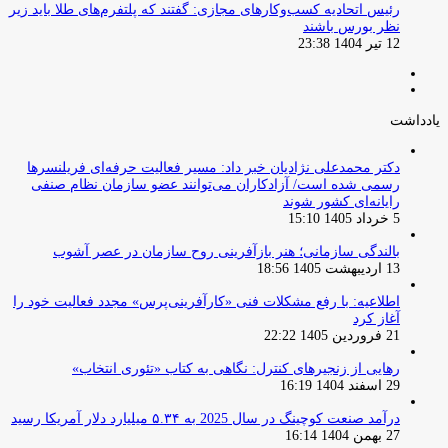
‏رئیس اتحادیه کسب‌وکارهای مجازی: گفتند که پلتفرم‌های طلا باید زیر
نظر بورس باشند
12 تیر 1404 23:38
صفحه
صفحه
قبلی
بعدی
یادداشت
دکتر محمدعلی نژادیان خبر داد: مسیر فعالیت حرفه‌ای فریلنسرها
رسمی شده است/ آزادکاران می‌توانند عضو سازمان نظام صنفی
رایانه‌ای کشور شوند
5 خرداد 1405 15:10
بالندگی سازمانی؛ هنر بازآفرینی روح سازمان در عصر آشوب
13 اردیبهشت 1405 18:56
اطلاعیه: با رفع مشکلات فنی «کارآفرینی‌پرس» مجدد فعالیت خود را
آغاز کرد
21 فروردین 1405 22:22
رهایی از زنجیرهای کنترل: نگاهی به کتاب «تئوری انتخاب»
29 اسفند 1404 16:19
درآمد صنعت کوچینگ در سال 2025 به ۵.۳۴ میلیارد دلار آمریکا رسید
27 بهمن 1404 16:14