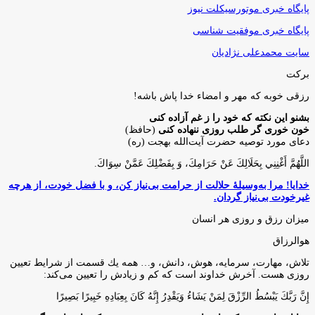
پایگاه خبری موتورسیکلت نیوز
پایگاه خبری موفقیت شناسی
سایت محمدعلی نژادیان
برکت
رزقی خوبه كه مهر و امضاء خدا پاش باشه!
بشنو این نکته که خود را ز غم آزاده کنی
خون خوری گر طلب روزی ننهاده کنی
(حافظ)
دعای مورد توصیه حضرت آیت‌الله بهجت (ره)
اللَّهُمَّ أَغْنِنِي بِحَلَالِكَ عَنْ حَرَامِكَ، وَ بِفَضْلِكَ عَمَّنْ سِوَاكَ‏.
خدایا! مرا به‌وسیلۀ حلالت از حرامت بی‌نیاز کن، و با فضل خودت، از هرچه
غیرخودت بی‌نیاز گردان.
میزان رزق و روزی هر انسان
هوالرزاق
تلاش، مهارت، سرمايه، هوش، دانش، و… همه يك قسمت از شرايط تعيين
روزى هست. آخرش خداوند است كه كم و زيادش را تعيين مى‌كند:
إِنَّ رَبَّكَ يَبْسُطُ الرِّزْقَ لِمَنْ يَشَاءُ وَيَقْدِرُ إِنَّهُ كَانَ بِعِبَادِهِ خَبِيرًا بَصِيرًا