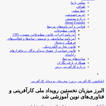
تماس با ما
اهداف
خط مشی
حریم خصوصی
درباره موسس
About Founder
قوانین و آیین‌نامه‌های مرتبط
‌قانون مطبوعات
آیین‌نامه اجرایی قانون مطبوعات، مصوب 1395
آیین‌نامه سامان­دهی و توسعه رسانه­‌ها و فعالیت‌­های
فرهنگی دیجیتال
قانون تجارت الکترونیکی
قانون حمایت از حقوق پدیدآورندگان نرم‌افزارهای
رایانه‌ای
سایت‌های مرتبط
همکاری با خبرنگاران
درباره کارآفرینی پرس
جستجو
برای
اپلیکیشن کارآفرینی پرس؛ پنجره‌ای به دنیای کارآفرینی
البرز میزبان نخستین رویداد ملی کارآفرینی و
فناوری‌های نوین آموزشی شد