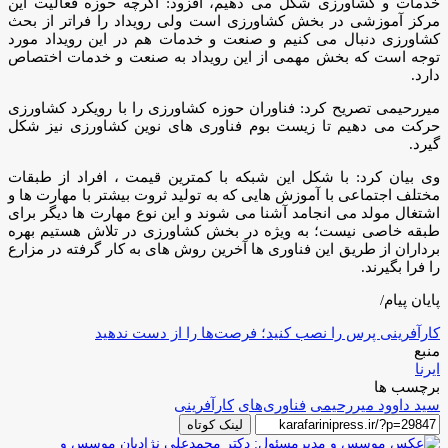
خدمات و کشاورزی شکل می دهیم، افزود: اگرچه حوزه فعالیت این
مرکز آموزشی در بخش کشاورزی است ولی رویداد را فراتر از بحث
کشاورزی دنبال می کنیم و صنعت و خدمات هم در این رویداد مورد
توجه است که بخش مهمی از این رویداد به صنعت و خدمات اختصاص
دارد.
میررحیمی تصریح کرد: فناوران حوزه کشاورزی را با رویکرد کشاورزی
حرکت می دهیم تا زیست بوم فناوری های نوین کشاورزی نیز شکل
گیرد.
وی بیان کرد: با شکل این شبکه با کمترین قیمت ، افراد از طبقات
مختلف اجتماعی با آموزش هایی که به تولید ثروت بیشتر با مهارت ها و
اشتغال مولد می انجامد آشنا می شوند و این نوع مهارت ها دیگر برای
طبقه خاصی نیست؛ به ویژه در بخش کشاورزی در تلاش هستیم بهره
برداران از طریق این فناوری ها آخرین روش های به کار گرفته در مزارع
را فرا بگیرند.
پایان پیام/
کارآفرینی پرس را نصب کنید؛ فرصت‌ها را از دست ندهید
منبع
ایرنا
برچسب ها
سید داوود میررحیمی
فناوری‌های
کارآفرینی
لینک کوتاه
موسس و