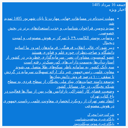
جمعه 16 مرداد 1405
اخبار ویژه
مهلت ثبت‌نام در مسابقات جهانی مهارت تا پایان شهریور 1405 تمدید
شد
تمدید دومین فراخوان شناسایی و جذب استعدادهای برتر در بخش
خصوصی
رونمایی پوستر الکامپ ۲۹ با تمرکز بر هوش مصنوعی و امنیت
دیجیتال
دبیر شورای عالی انقلاب فرهنگی: فرماندهان امروز ما اساتید
دانشگاه و صاحب‌نظران حوزه علم و فناوری هستند
عضو کمیسیون مشاوران نصر: سرمایه‌گذاری خطرپذیر در کشور از
استارت‌آپ‌ها به‌سمت دارایی‌های کم‌ریسک‌تر رفته است
سه بانک کشور به سامانه ناظر سکوهای طلا متصل می‌شوند
معاون علمی رئیس‌جمهور خبر داد: ارائه تسهیلات سرمایه در گردش
تا سقف ۱۰۰ درصد فروش دانش‌بنیان‌ها
توسعه دامنه حمایت‌های بنیاد ملی نخبگان از سطح فردی به سطح
شبکه نخبگانی در حل مسائل کشور
وضعیت فضای کار اشتراکی پارادایس هاب پس از سال‌ها فعالیت در
باغ کتاب تهران
انتقاد نصر تهران از رویکرد انحصاری معاونت علمی ریاست جمهوری
در هوش مصنوعی
شرکت چترا محرک
پایگاه خبری موفقیت‌شناسی
پایگاه خبری موتورسیکلت‌نیوز