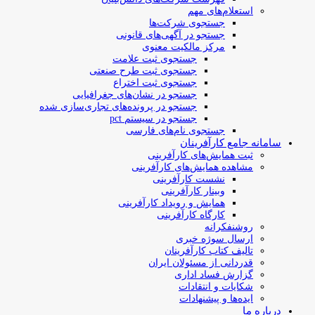
استعلام‌های مهم
جستجوی شرکت‌ها
جستجو در آگهی‌های قانونی
مرکز مالکیت معنوی
جستجوی ثبت علامت
جستجوی ثبت طرح صنعتی
جستجوی ثبت اختراع
جستجو در نشان‌های جغرافیایی
جستجو در پرونده‌های تجاری‌سازی شده
جستجو در سیستم pct
جستجوی نام‌های فارسی
سامانه جامع کارآفرینان
ثبت همایش‌های کارآفرینی
مشاهده همایش‌های کارآفرینی
نشست کارآفرینی
وبینار کارآفرینی
همایش و رویداد کارآفرینی
کارگاه کارآفرینی
روشنفکرانه
ارسال سوژه‌ خبری
تالیف کتاب کارآفرینان
قدردانی از مسئولان ایران
گزارش فساد اداری
شکایات و انتقادات
ایده‌ها و پیشنهادات
درباره ما