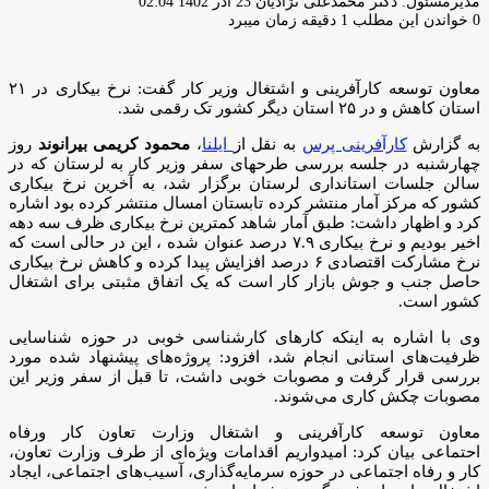
ارسال
مدیرمسئول: دکتر محمدعلی نژادیان
23 آذر 1402 02:04
ایمیل
0
خواندن این مطلب 1 دقیقه زمان میبرد
معاون توسعه کارآفرینی و اشتغال وزیر کار گفت: نرخ بیکاری در ۲۱
استان کاهش و در ۲۵ استان دیگر کشور تک رقمی شد.
به گزارش
کارآفرینی پرس
به نقل از
ایلنا
،
محمود کریمی بیرانوند
روز
چهارشنبه در جلسه بررسی طرحهای سفر وزیر کار به لرستان که در
سالن جلسات استانداری لرستان برگزار شد، به آخرین نرخ بیکاری
کشور‌ که مرکز آمار منتشر کرده تابستان امسال منتشر کرده بود اشاره
کرد و اظهار داشت: طبق آمار شاهد کمترین نرخ بیکاری ظرف سه دهه
اخیر بودیم و نرخ بیکاری ۷.۹ درصد عنوان شده ، این در حالی است که
نرخ مشارکت اقتصادی ۶ درصد افزایش پیدا کرده و کاهش نرخ بیکاری
حاصل جنب و جوش بازار کار است که یک اتفاق مثبتی برای اشتغال
کشور است.
وی با اشاره به اینکه کارهای کارشناسی خوبی در حوزه شناسایی
ظرفیت‌های استانی انجام شد، افزود: پروژه‌های پیشنهاد شده مورد
بررسی قرار گرفت و مصوبات خوبی داشت، تا قبل از سفر وزیر این
مصوبات چکش کاری می‌شوند.
معاون توسعه کارآفرینی و اشتغال وزارت تعاون کار ورفاه
احتماعی بیان کرد: امیدواریم اقدامات ویژه‌ای از طرف وزارت تعاون،
کار و رفاه اجتماعی در حوزه سرمایه‌گذاری، آسیب‌های اجتماعی، ایجاد