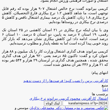
اشتغال و امورات فرهنگی ورزش انجام بشود.
کریمی بیرانوند گفت: نرخ خالص اشتغال ۹۰۷ هزار بوده که رقم قابل
توجهی است، ما شاهد کاهش ۱.۲ نرخ بیکاری فارغ التحصیلان، کاهش
نرخ بیکاری ۱.۸ زنان، کاهش یک درصد بیماری اشتغال ناقص و کاهش ۵
درصدی نرخ بیکاری در روستاها بوده‌ایم.
وی با بیان اینکه نرخ بیکاری در ۲۱ استان کاهشی در ۲۵ استان تک
رقمی، ۱۹ استان ۷ درصد به پایین، دو استان ۵ درصد، ۱۰ استان ۶
درصد است، ادامه داد: این کاهش بیکاری نشان می‌‌دهد که بازار کار
روند خوبی پیدا کرده است اما به نقطه پایدار و مطلوب نرسیده‌ایم.
کریمی بیرانوند هدف گذاری اشتغال وزارت کار را یک میلیون و ۸۸ هزار
عنوان کرد و گفت: تاکنون ۸۵ درصد یعنی ۹۲۰ هزار این هدف گذاری
محقق شده ، همچنین هدف گذاری در لرستان ۲۹ هزار و ۵۴۴ نفر بوده
که ۲۱ هزار و ۳۳۶ نفر آن محقق شده است.
انتهای پیام/
کارآفرینی پرس را نصب کنید؛ فرصت‌ها را از دست ندهید
منبع
ایلنا
برچسب ها
اشتغال
کارآفرینی
محمود کریمی بیرانوند
نرخ بیکاری
لینک کوتاه
موسس و