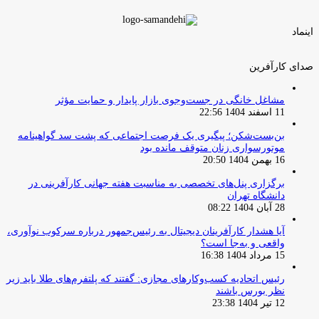
اینماد
صدای کارآفرین
مشاغل خانگی در جست‌وجوی بازار پایدار و حمایت مؤثر
11 اسفند 1404 22:56
بن‌بست‌شکن؛ پیگیری یک فرصت اجتماعی که پشت سد گواهینامه
موتورسواری زنان متوقف مانده بود
16 بهمن 1404 20:50
برگزاری پنل‌های تخصصی به مناسبت هفته جهانی کارآفرینی در
دانشگاه تهران
28 آبان 1404 08:22
آیا هشدار کارآفرینان دیجیتال به رئیس‌جمهور درباره سرکوب نوآوری،
واقعی و به‌جا است؟
15 مرداد 1404 16:38
‏رئیس اتحادیه کسب‌وکارهای مجازی: گفتند که پلتفرم‌های طلا باید زیر
نظر بورس باشند
12 تیر 1404 23:38