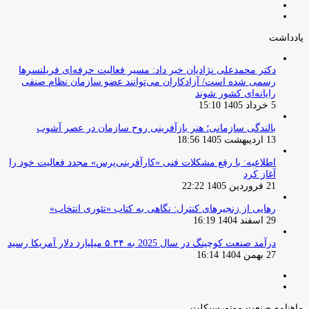
صفحه
صفحه
قبلی
بعدی
یادداشت
دکتر محمدعلی نژادیان خبر داد: مسیر فعالیت حرفه‌ای فریلنسرها
رسمی شده است/ آزادکاران می‌توانند عضو سازمان نظام صنفی
رایانه‌ای کشور شوند
5 خرداد 1405 15:10
بالندگی سازمانی؛ هنر بازآفرینی روح سازمان در عصر آشوب
13 اردیبهشت 1405 18:56
اطلاعیه: با رفع مشکلات فنی «کارآفرینی‌پرس» مجدد فعالیت خود را
آغاز کرد
21 فروردین 1405 22:22
رهایی از زنجیرهای کنترل: نگاهی به کتاب «تئوری انتخاب»
29 اسفند 1404 16:19
درآمد صنعت کوچینگ در سال 2025 به ۵.۳۴ میلیارد دلار آمریکا رسید
27 بهمن 1404 16:14
صفحه
صفحه
قبلی
بعدی
ماهنامه صنعت موتورسیکلت