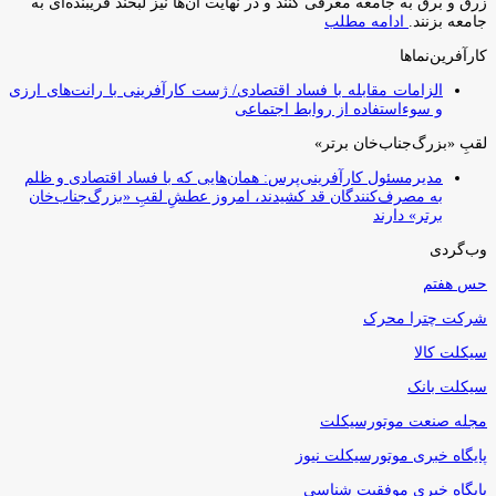
زرق و برق به جامعه معرفی کنند و در نهایت آن‌ها نیز لبخند فریبنده‌ای به
جامعه بزنند.
ادامه مطلب
کارآفرین‌نماها
الزامات مقابله با فساد اقتصادی/ ژست کارآفرینی با رانت‌های ارزی
و سوءاستفاده از روابط اجتماعی
لقبِ «بزرگ‌جناب‌خان برتر»
مدیرمسئول کارآفرینی‌پرس: همان‌هایی که با فساد اقتصادی و ظلم
به مصرف‌کنندگان قد کشیدند، امروز عطشِ لقبِ «بزرگ‌جناب‌خان
برتر» دارند
وب‌گردی
حس هفتم
شرکت چترا محرک
سیکلت کالا
سیکلت بانک
مجله صنعت موتورسیکلت
پایگاه خبری موتورسیکلت نیوز
پایگاه خبری موفقیت شناسی