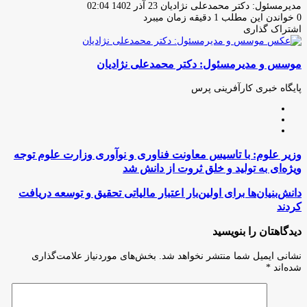
ارسال
مدیرمسئول: دکتر محمدعلی نژادیان
23 آذر 1402 02:04
ایمیل
0
خواندن این مطلب 1 دقیقه زمان میبرد
اشتراک گذاری
چاپ
فیس
توئیتر
واتس
تلگرام
لینکدین
اشتراک
(X)
آپ
بوک
گذاری
موسس و مدیرمسئول: دکتر محمدعلی نژادیان
از
طریق
ایمیل
پایگاه خبری کارآفرینی پرس
وبسایت
لینکدین
اینستاگرام
وزير
وزير علوم: با تاسیس معاونت فناوری و نوآوری وزارت علوم توجه
علوم:
ویژه‌ای به تولید و خلق ثروت از دانش شد
با
تاسیس
دانش‌بنیان‌ها
دانش‌بنیان‌ها برای اولین‌بار اعتبار مالیاتی تحقیق و توسعه دریافت
معاونت
برای
کردند
فناوری
اولین‌بار
و
اعتبار
دیدگاهتان را بنویسید
نوآوری
مالیاتی
وزارت
تحقیق
نشانی ایمیل شما منتشر نخواهد شد.
بخش‌های موردنیاز علامت‌گذاری
علوم
و
شده‌اند
*
توجه
توسعه
ویژه‌ای
دریافت
به
کردند
تولید