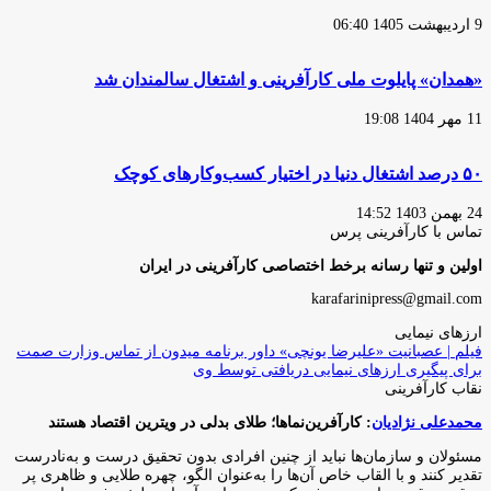
9 اردیبهشت 1405 06:40
«همدان» پایلوت ملی کارآفرینی و اشتغال سالمندان شد
11 مهر 1404 19:08
۵۰ درصد اشتغال دنیا در اختیار کسب‌وکارهای کوچک
24 بهمن 1403 14:52
تماس با کارآفرینی پرس
اولین و تنها رسانه برخط اختصاصی کارآفرینی در ایران
karafarinipress@gmail.com
ارزهای نیمایی
فیلم | عصبانیت «علیرضا یونچی» داور برنامه میدون از تماس وزارت صمت
برای پیگیری ارزهای نیمایی دریافتی توسط وی
نقاب کارآفرینی
محمدعلی نژادیان
: کارآفرین‌نماها؛ طلای بدلی در ویترین اقتصاد هستند
مسئولان و سازمان‌ها نباید از چنین افرادی بدون تحقیق درست و به‌نادرست
تقدیر کنند و با القاب خاص آ‌ن‌ها را به‌عنوان الگو، چهره طلایی و ظاهری پر