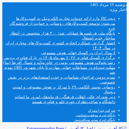
دوشنبه 19 مرداد 1405
اخبار ویژه
دیجی‌کالا وارد ارائه خدمات تجارت الکترونیک به کسب‌وکارها
می‌شود/ توسعه کسب‌وکارهای روستایی و حمایت از فروشندگان
خرد
پایگاه ملی فریلنسرها عملیاتی شد؛ ۳۰۰ هزار متخصص در انتظار
ساختار جدید اشتغال
انتشار گزارش عملکرد اتحادیه کشوری کسب‌وکارهای مجازی ایران
در سال ۱۴۰۴
4 مدال ایران در المپیاد جهانی هوش مصنوعی
برگزاری المپیک فناوری ۲۰۲۶ مهرماه ۱۴۰۵ در پارک فناوری پردیس
رصد تحولات هوش مصنوعی بومی در خاورمیانه و شمال آفریقا (منا)
مهلت ثبت‌نام در مسابقات جهانی مهارت تا پایان شهریور 1405 تمدید
شد
تمدید دومین فراخوان شناسایی و جذب استعدادهای برتر در بخش
خصوصی
رونمایی پوستر الکامپ ۲۹ با تمرکز بر هوش مصنوعی و امنیت
دیجیتال
دبیر شورای عالی انقلاب فرهنگی: فرماندهان امروز ما اساتید
دانشگاه و صاحب‌نظران حوزه علم و فناوری هستند
شرکت چترا محرک
پایگاه خبری موفقیت‌شناسی
پایگاه خبری موتورسیکلت‌نیوز