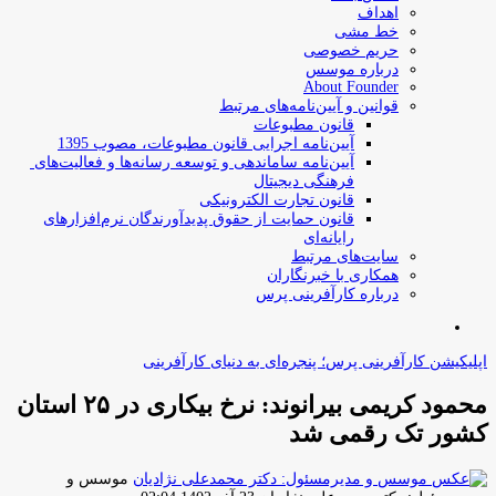
اهداف
خط مشی
حریم خصوصی
درباره موسس
About Founder
قوانین و آیین‌نامه‌های مرتبط
‌قانون مطبوعات
آیین‌نامه اجرایی قانون مطبوعات، مصوب 1395
آیین‌نامه سامان­دهی و توسعه رسانه­‌ها و فعالیت‌­های
فرهنگی دیجیتال
قانون تجارت الکترونیکی
قانون حمایت از حقوق پدیدآورندگان نرم‌افزارهای
رایانه‌ای
سایت‌های مرتبط
همکاری با خبرنگاران
درباره کارآفرینی پرس
جستجو
برای
اپلیکیشن کارآفرینی پرس؛ پنجره‌ای به دنیای کارآفرینی
محمود کریمی بیرانوند: نرخ بیکاری در ۲۵ استان
کشور تک رقمی شد
موسس و