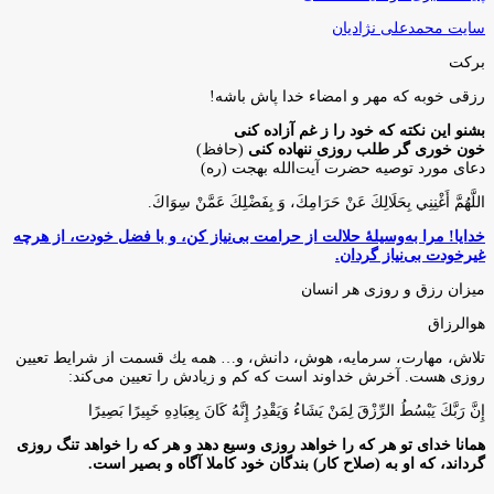
سایت محمدعلی نژادیان
برکت
رزقی خوبه كه مهر و امضاء خدا پاش باشه!
بشنو این نکته که خود را ز غم آزاده کنی
خون خوری گر طلب روزی ننهاده کنی
(حافظ)
دعای مورد توصیه حضرت آیت‌الله بهجت (ره)
اللَّهُمَّ أَغْنِنِي بِحَلَالِكَ عَنْ حَرَامِكَ، وَ بِفَضْلِكَ عَمَّنْ سِوَاكَ‏.
خدایا! مرا به‌وسیلۀ حلالت از حرامت بی‌نیاز کن، و با فضل خودت، از هرچه
غیرخودت بی‌نیاز گردان.
میزان رزق و روزی هر انسان
هوالرزاق
تلاش، مهارت، سرمايه، هوش، دانش، و… همه يك قسمت از شرايط تعيين
روزى هست. آخرش خداوند است كه كم و زيادش را تعيين مى‌كند:
إِنَّ رَبَّكَ يَبْسُطُ الرِّزْقَ لِمَنْ يَشَاءُ وَيَقْدِرُ إِنَّهُ كَانَ بِعِبَادِهِ خَبِيرًا بَصِيرًا
همانا خدای تو هر که را خواهد روزی وسیع دهد و هر که را خواهد تنگ روزی
گرداند، که او به (صلاح کار) بندگان خود کاملا آگاه و بصیر است.