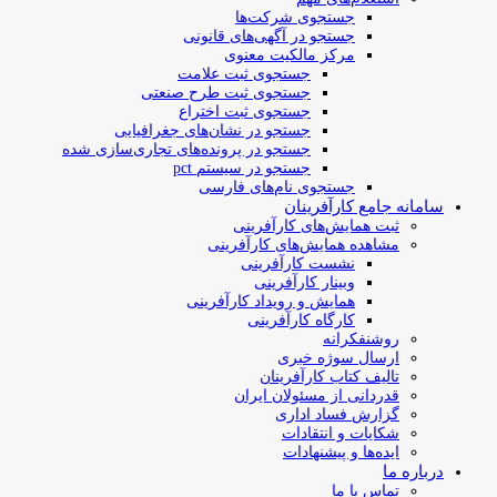
جستجوی شرکت‌ها
جستجو در آگهی‌های قانونی
مرکز مالکیت معنوی
جستجوی ثبت علامت
جستجوی ثبت طرح صنعتی
جستجوی ثبت اختراع
جستجو در نشان‌های جغرافیایی
جستجو در پرونده‌های تجاری‌سازی شده
جستجو در سیستم pct
جستجوی نام‌های فارسی
سامانه جامع کارآفرینان
ثبت همایش‌های کارآفرینی
مشاهده همایش‌های کارآفرینی
نشست کارآفرینی
وبینار کارآفرینی
همایش و رویداد کارآفرینی
کارگاه کارآفرینی
روشنفکرانه
ارسال سوژه‌ خبری
تالیف کتاب کارآفرینان
قدردانی از مسئولان ایران
گزارش فساد اداری
شکایات و انتقادات
ایده‌ها و پیشنهادات
درباره ما
تماس با ما