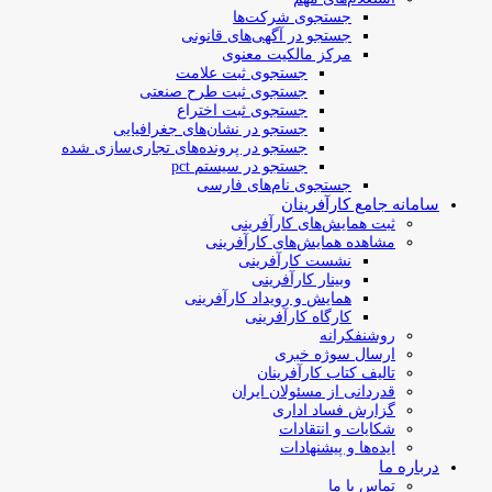
جستجوی شرکت‌ها
جستجو در آگهی‌های قانونی
مرکز مالکیت معنوی
جستجوی ثبت علامت
جستجوی ثبت طرح صنعتی
جستجوی ثبت اختراع
جستجو در نشان‌های جغرافیایی
جستجو در پرونده‌های تجاری‌سازی شده
جستجو در سیستم pct
جستجوی نام‌های فارسی
سامانه جامع کارآفرینان
ثبت همایش‌های کارآفرینی
مشاهده همایش‌های کارآفرینی
نشست کارآفرینی
وبینار کارآفرینی
همایش و رویداد کارآفرینی
کارگاه کارآفرینی
روشنفکرانه
ارسال سوژه‌ خبری
تالیف کتاب کارآفرینان
قدردانی از مسئولان ایران
گزارش فساد اداری
شکایات و انتقادات
ایده‌ها و پیشنهادات
درباره ما
تماس با ما