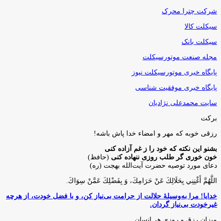
شرکت چترا محرک
سیکلت کالا
سیکلت بانک
مجله صنعت موتورسیکلت
پایگاه خبری موتورسیکلت نیوز
پایگاه خبری موفقیت شناسی
سایت محمدعلی نژادیان
برکت
رزقی خوبه كه مهر و امضاء خدا پاش باشه!
بشنو این نکته که خود را ز غم آزاده کنی
خون خوری گر طلب روزی ننهاده کنی
(حافظ)
دعای مورد توصیه حضرت آیت‌الله بهجت (ره)
اللَّهُمَّ أَغْنِنِي بِحَلَالِكَ عَنْ حَرَامِكَ، وَ بِفَضْلِكَ عَمَّنْ سِوَاكَ‏.
خدایا! مرا به‌وسیلۀ حلالت از حرامت بی‌نیاز کن، و با فضل خودت، از هرچه
غیرخودت بی‌نیاز گردان.
میزان رزق و روزی هر انسان