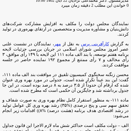
ارسال
مدیرمسئول: دکتر محمدعلی نژادیان
22 آبان 1402 10:00
ایمیل
0
خواندن این مطلب 2 دقیقه زمان میبرد
نمایندگان مجلس دولت را مکلف به افزایش مشارکت شرکت‌های
دانش‌بنیان و مشاوره مدیریت و متخصصین در ارتقای بهره‌وری در تولید
کردند.
به گزارش
کارآفرینی پرس
به نقل از
مهر
، نمایندگان در نشست علنی
عصر امروز مجلس شورای اسلامی در جریان بررسی جزئیات لایحه
برنامه هفتم توسعه، با بند الف ماده ۱۱۱ این لایحه با ۱۴۹ رأی موافق، ۳
رأی مخالف و ۷ رأی ممتنع از مجموع ۱۹۲ نماینده حاضر در جلسه
موافقت کردند.
محسن زنگنه سخنگوی کمیسیون تلفیق در موافقت بند الف ماده ۱۱۱،
گفت: این بند عیناً تکرار شده است، جدولی در مورد بهره وری عنوان
شده که ارقام آن حدوداً از ۳.۵ درصد به ۸ درصد بوده است، در این جا
جدول برداشته شد و جایگزین آن حکمی است که مطرح شده است.
ماده ۱۱۱- به منظور استقرار کامل نظام بهره وری به صورت شفاف و
تحقق سهم سی و پنج درصدی (%۳۵) رشد بهره وری کل عوامل تولید
در رشد اقتصادی هدف برنامه (هشت درصد) %۸)) اقدامات زیر انجام
می‌شود:
الف – دولت مکلف است حداکثر شش ماه لازم الاجرا این قانون جداول
کمی و کیفی شاخص‌های بهره وری در فصول مختلف برای تحقق سهم