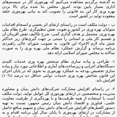
به گذشته برگردیم مشاهده می‌کنیم که بهره‌وری کار در سیستم‌های
اداری بسیار پایین بوده، امروز مجلس بنا شده برای بالا بردن
بهره وری کار این بند قانونی را تصویب کند به بیانی بهره‌وری حلقه
مفقوده تولید در کشور است.
ب – دولت مکلف است در راستای ارتقای اثر بخشی و انسجام اقدامات
متولیان بهره وری در کشور و تقویت نقش تنظیم‌گری، طرح نظام ملی
بهره وری، مشتمل بر هدف گذاری کمی، شرح تکالیف نقش آفرینان آن
و تقسیم کار ملی و استانی را مبتنی بر جهت گیری‌های زیر حداکثر
شش ماه لازم الاجراء این قانون، به تصویب شورای عالی راهبردی
برنامه برساند و گزارش عملکرد نظام ملی بهره وری را به صورت
سالانه به مجلس شورای اسلامی ارائه دهد.
۱- طراحی و پیاده سازی نظام سنجش بهره وری خدمات کلیدی
دستگاه‌های اجرایی و زیرساخت‌های آماری و اطلاعاتی مورد نیاز و پیاده
سازی تخصیص بودجه به عملکرد بهره‌وری به نحوی که در پایان اجرای
این قانون شاخص بهره وری خدمات دولتی حداقل ده درصد (%۱۰)
افزایش یابد.
۲- در راستای افزایش مشارکت شرکت‌های دانش بنیان و مشاوره
مدیریت و متخصصین در ارتقای بهره‌وری کل عوامل تولید، دولت مکلف
است با استفاده از همه ظرفیت‌ها و با بهره‌گیری از ظرفیت معاونت
علمی، فناوری و اقتصاد دانش بنیان رئیس جمهور، نسبت به تهیه
دستور العمل‌های افزایش شرکت‌های دانش بنیان و تسهیم منافع حاصل
از مشارکت در ارتقای بهره‌وری تا پایان سال اول برنامه اقدام و به
صورت سالانه نتایج آن را به هئیت وزیران و مجلس شورای اسلامی