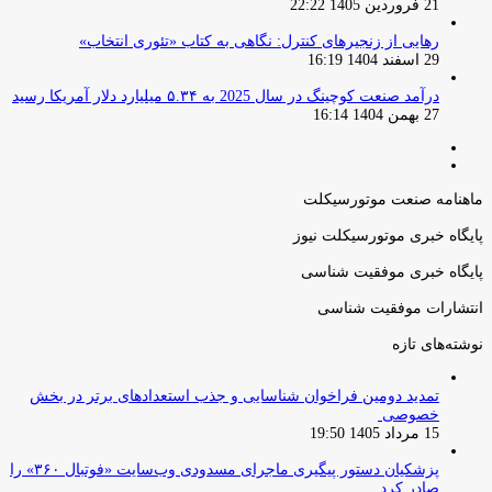
21 فروردین 1405 22:22
رهایی از زنجیرهای کنترل: نگاهی به کتاب «تئوری انتخاب»
29 اسفند 1404 16:19
درآمد صنعت کوچینگ در سال 2025 به ۵.۳۴ میلیارد دلار آمریکا رسید
27 بهمن 1404 16:14
صفحه
صفحه
قبلی
بعدی
ماهنامه صنعت موتورسیکلت
پایگاه خبری موتورسیکلت نیوز
پایگاه خبری موفقیت شناسی
انتشارات موفقیت شناسی
نوشته‌های تازه
تمدید دومین فراخوان شناسایی و جذب استعدادهای برتر در بخش
خصوصی
15 مرداد 1405 19:50
پزشکیان دستور پیگیری ماجرای مسدودی وب‌سایت «فوتبال ۳۶۰» را
صادر کرد