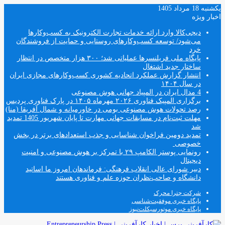
یکشنبه 18 مرداد 1405
اخبار ویژه
دیجی‌کالا وارد ارائه خدمات تجارت الکترونیک به کسب‌وکارها
می‌شود/ توسعه کسب‌وکارهای روستایی و حمایت از فروشندگان
خرد
پایگاه ملی فریلنسرها عملیاتی شد؛ ۳۰۰ هزار متخصص در انتظار
ساختار جدید اشتغال
انتشار گزارش عملکرد اتحادیه کشوری کسب‌وکارهای مجازی ایران
در سال ۱۴۰۴
4 مدال ایران در المپیاد جهانی هوش مصنوعی
برگزاری المپیک فناوری ۲۰۲۶ مهرماه ۱۴۰۵ در پارک فناوری پردیس
رصد تحولات هوش مصنوعی بومی در خاورمیانه و شمال آفریقا (منا)
مهلت ثبت‌نام در مسابقات جهانی مهارت تا پایان شهریور 1405 تمدید
شد
تمدید دومین فراخوان شناسایی و جذب استعدادهای برتر در بخش
خصوصی
رونمایی پوستر الکامپ ۲۹ با تمرکز بر هوش مصنوعی و امنیت
دیجیتال
دبیر شورای عالی انقلاب فرهنگی: فرماندهان امروز ما اساتید
دانشگاه و صاحب‌نظران حوزه علم و فناوری هستند
شرکت چترا محرک
پایگاه خبری موفقیت‌شناسی
پایگاه خبری موتورسیکلت‌نیوز