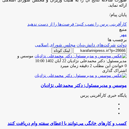
ارائه نماید.
پایان پیام/
کارآفرینی پرس را نصب کنید؛ فرصت‌ها را از دست ندهید
منبع
مهر
برچسب ها
دولت
شرکت‌های دانش‌بنیان
مجلس شورای اسلامی
لینک کوتاه
موسس و
ارسال
مدیرمسئول: دکتر محمدعلی نژادیان
22 آبان 1402 10:00
ایمیل
0
خواندن این مطلب 2 دقیقه زمان میبرد
اشتراک گذاری
چاپ
فیس
توئیتر
واتس
تلگرام
لینکدین
اشتراک
(X)
آپ
بوک
گذاری
موسس و مدیرمسئول: دکتر محمدعلی نژادیان
از
طریق
ایمیل
پایگاه خبری کارآفرینی پرس
وبسایت
لینکدین
اینستاگرام
کسب
کسب و کار‌های خانگی می‌توانند با اعطای سفته وام دریافت کنند
و