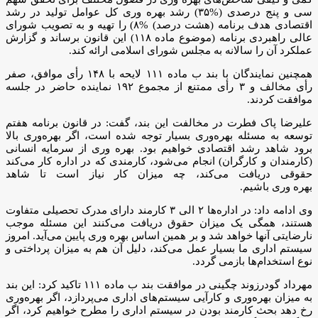
سی و پنج درصدی (%۳۵) رشد بهره وری کل عوامل تولید در رشد
اقتصادی هدف برنامه (هشت درصد) %۸) را تهیه و به تصویب شورای
عالی راهبردی برنامه (موضوع ماده ۱۱۸) این قانون برساند و گزارش
عملکرد آن را سالانه به مجلس شورای اسلامی ارائه کند.
همچنین نمایندگان با بند ب ماده ۱۱۱ لایحه با ۱۴۸ رأی موافق، صفر
رأی مخالف و ۳ رأی ممتنع از مجموع ۱۹۲ نماینده حاضر در جلسه
موافقت کردند.
علیرضا پاک فطرت در مخالفت این بند، گفت: در قانون برنامه هفتم
توسعه به مسئله بهره‌وری بسیار توجه شده است، اگر بهره‌وری بالا
برود شاهد رشد اقتصادی خواهیم بود. بهره وری از سرمایه انسانی
(کارمندان و کارگران) انجام می‌شود، کارمندی که در اداره کار می‌کند
حقوقی دریافت می‌کند، چه میزان کار نیاز است تا شاهد
بهره وری باشیم.
وی ادامه داد: در اداره‌ها ۲ الی ۳ کارمند دارای مدرک تحصیلی متفاوت
هستند، همگی یک میزان حقوق دریافت می‌کنند این مسئله موجب
نارضایتی آنها خواهد شد و بر همین اساس بهره وری پایین می‌آید. امروز
سیستم اداری ما بسیار عمل می‌کند، دلیل آن هم به میزان پرداختی و
نوع استخدام‌ها بازمی گردد.
مهرداد گودرزوند چگینی در موافقت بند ب ماده ۱۱۱ تاکید کرد: این بند
به میزان بهره‌وری و کارآیی سیستم‌های اداری می‌پردازد، اگر بهره‌وری
رخ دهد بحث کارمند بودن در سیستم اداری را مطرح خواهیم کرد، اگر