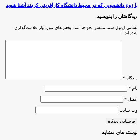
کار‌های
با
با زوج دانشجویی که در محیط دانشگاه کارآفرینی کردند آشنا شوید
خانگی
زوج
می‌توانند
دانشجویی
دیدگاهتان را بنویسید
با
که
اعطای
در
نشانی ایمیل شما منتشر نخواهد شد.
بخش‌های موردنیاز علامت‌گذاری
سفته
محیط
شده‌اند
*
وام
دانشگاه
دریافت
کارآفرینی
کنند
کردند
آشنا
شوید
دیدگاه
*
نام
*
ایمیل
*
وب‌ سایت
نوشته های مشابه