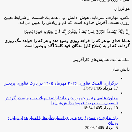
هوالرزاق
تلاش، مهارت، سرمايه، هوش، دانش، و… همه يك قسمت از شرايط تعيين
روزى هست. آخرش خداوند است كه كم و زيادش را تعيين مى‌كند:
إِنَّ رَبَّكَ يَبْسُطُ الرِّزْقَ لِمَنْ يَشَاءُ وَيَقْدِرُ إِنَّهُ كَانَ بِعِبَادِهِ خَبِيرًا بَصِيرًا
همانا خدای تو هر که را خواهد روزی وسیع دهد و هر که را خواهد تنگ روزی
گرداند، که او به (صلاح کار) بندگان خود کاملا آگاه و بصیر است.
سامانه ثبت همایش‌های کارآفرینی
دانش‌ بنیان‌
برگزاری المپیک فناوری ۲۰۲۶ مهرماه ۱۴۰۵ در پارک فناوری پردیس
17 مرداد 1405 17:49
معاون علمی رئیس‌جمهور خبر داد: ارائه تسهیلات سرمایه در گردش
تا سقف ۱۰۰ درصد فروش دانش‌بنیان‌ها
10 مرداد 1405 18:34
راه‌اندازی دو صندوق جدید برای استارت‌آپ‌ها با اعتبار هزار میلیارد
تومان
5 مرداد 1405 20:06