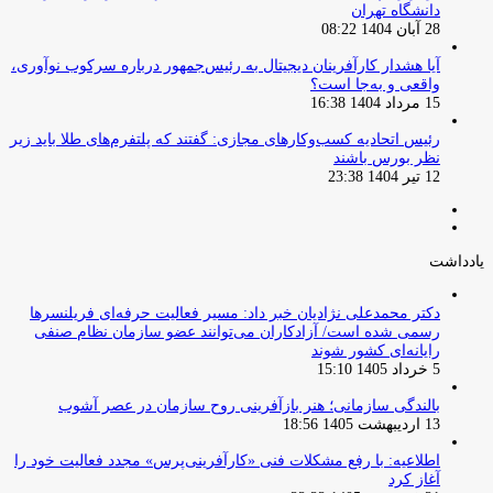
دانشگاه تهران
28 آبان 1404 08:22
آیا هشدار کارآفرینان دیجیتال به رئیس‌جمهور درباره سرکوب نوآوری،
واقعی و به‌جا است؟
15 مرداد 1404 16:38
‏رئیس اتحادیه کسب‌وکارهای مجازی: گفتند که پلتفرم‌های طلا باید زیر
نظر بورس باشند
12 تیر 1404 23:38
صفحه
صفحه
قبلی
بعدی
یادداشت
دکتر محمدعلی نژادیان خبر داد: مسیر فعالیت حرفه‌ای فریلنسرها
رسمی شده است/ آزادکاران می‌توانند عضو سازمان نظام صنفی
رایانه‌ای کشور شوند
5 خرداد 1405 15:10
بالندگی سازمانی؛ هنر بازآفرینی روح سازمان در عصر آشوب
13 اردیبهشت 1405 18:56
اطلاعیه: با رفع مشکلات فنی «کارآفرینی‌پرس» مجدد فعالیت خود را
آغاز کرد