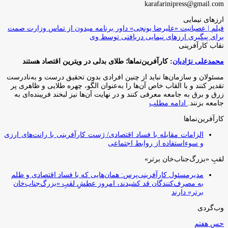
karafarinipress@gmail.com
ارزهای نیمایی
فیلم | عصبانیت «علیرضا یونچی» داور برنامه میدون از تماس وزارت صمت
برای پیگیری ارزهای نیمایی دریافتی توسط وی
نقاب کارآفرینی
محمدعلی نژادیان
: کارآفرین‌نماها؛ طلای بدلی در ویترین اقتصاد هستند
مسئولان و سازمان‌ها نباید از چنین افرادی بدون تحقیق درست و به‌نادرست
تقدیر کنند و با القاب خاص آ‌ن‌ها را به‌عنوان الگو، چهره طلایی و ظاهری پر
زرق و برق به جامعه معرفی کنند و در نهایت آن‌ها نیز لبخند فریبنده‌ای به
جامعه بزنند.
ادامه مطلب
کارآفرین‌نماها
الزامات مقابله با فساد اقتصادی/ ژست کارآفرینی با رانت‌های ارزی
و سوءاستفاده از روابط اجتماعی
لقبِ «بزرگ‌جناب‌خان برتر»
مدیرمسئول کارآفرینی‌پرس: همان‌هایی که با فساد اقتصادی و ظلم
به مصرف‌کنندگان قد کشیدند، امروز عطشِ لقبِ «بزرگ‌جناب‌خان
برتر» دارند
وب‌گردی
حس هفتم