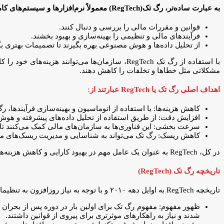
به عبارت ساده‌تر، رگ تک(RegTech) معمولاً نرم‌افزارها و سیستم‌های کامپیوتری است که به شرکت‌ها کمک می‌کنند:
قوانین و مقررات مالی را بررسی و دنبال کنند.
فرآیندهای مالی و تنظیمی را بهینه‌سازی و بهبود بخشند.
از تحلیل داده‌ها و هوش مصنوعی بهره بگیرند تا تصمیمات بهتری بگ
با استفاده از رگ تک RegTech، سازمان‌ها می‌توان
مشکلاتی مثل خطاها و تخلفات را کاهش دهند.
اهداف اصلی رگ تک یا RegTech عبارتند از:
کاهش هزینه‌ها: با استفاده از اتوماسیون و بهینه‌سازی فرآیندها، 
افزایش دقت: از طریق استفاده از تحلیل داده‌های پیشرفته و هوش مصنوعی، RegTech می‌تواند دقت در تطابق با قو
سرعت بخشی: این فناوری‌ها به سازمان‌های مالی کمک می‌کنند تا 
کاهش ریسک: رگ تک می‌تواند به شناسایی و مدیریت ریسک‌های ما
در کل، RegTech به عنوان یک عامل مهم در بهبود کارایی و کاهش هزینه‌های صنعت مالی تلقی می‌شود و نقش اساسی در تطابق سازمان‌ها با مقررات مالی و حفظ شفافیت در عملکرد آنها ایفا می‌کند.
تاریخچه رگ تک (RegTech)
تاریخچه RegTech به اوایل دهه ۲۰۱۰ و با توجه به نیاز روزافزون به تنظیمات و قوانین مالی پس از بحران مالی جهانی در سال ۲۰۰۸ به وجود آمد، برمی گردد:
شدند و نیاز به راهکارهای موثرتری برای پیروی از قوانین داشتند.