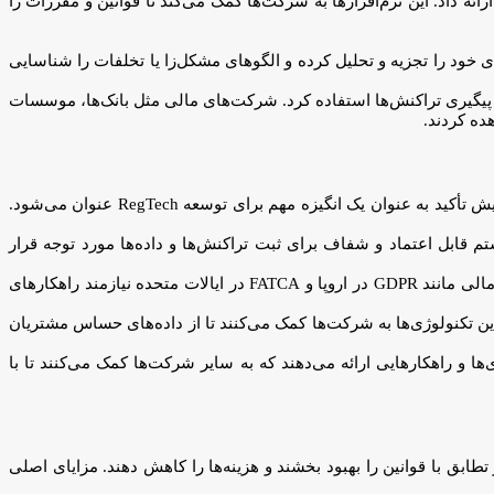
 برای بهبود فرآیندها و کاهش هزینه‌ها ارائه داد. این نرم‌افزارها به شرکت‌ها کمک می‌کند تا قوانین و مقررات را
 خود را تجزیه و تحلیل کرده و الگوهای مشکل‌زا یا تخلفات را شناسایی
مات مالی، مدیریت ریسک، و پیگیری تراکنش‌ها استفاده کرد. شرکت‌های مالی مثل بانک‌ها، موسسات
افزایش تاکید بر تنظیمات: پس از وقوع بحران مالی جهانی در سال ۲۰۰۸، تأکید بر تنظیمات و قوانین مالی به شدت افزایش یافت. این افزایش تأکید به عنوان یک انگیزه مهم برای توسعه RegTech عنوان می‌شود.
 تاریخچه RegTech ظاهر می‌شود. بلاک‌چین به عنوان یک سیستم قابل اعتماد و شفاف برای ثبت تراکنش‌ها و داده‌ها مورد توجه قرار
تغییرات قانونی جهانی: تغییرات در قوانین و مقررات مالی جهانی نیز تأثیر زیادی بر توسعه RegTech داشته است. به عنوان مثال، مقررات مالی مانند GDPR در اروپا و FATCA در ایالات متحده نیازمند راهکارهای
نیت داده و حفظ حریم خصوصی اطلاعات مشتریان نیازمند تکنولوژی‌های RegTech مخصوصی شد. این تکنولوژی‌ها به شرکت‌ها کمک می‌کنند تا از داده‌های حساس مشتریان
. این شرکت‌ها تکنولوژی‌ها و راهکارهایی ارائه می‌دهند که به سایر شرکت‌ها کمک می‌کنند تا با
یمی و تطابق با قوانین را بهبود بخشند و هزینه‌ها را کاهش دهند. مزایای اصلی