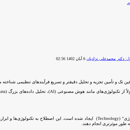
ی
ارسال
 دکتر محمدعلی نژادیان
6 آبان 1402 02:56
ایمیل
رگ تک (RegTech) از ترکیب دو واژه “تنظیمات” (Regulation) و “تکنولوژی” (Technology) ایج
به طور موثرتری انجام دهند.