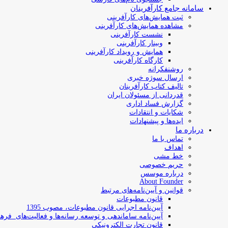
سامانه جامع کارآفرینان
ثبت همایش‌های کارآفرینی
مشاهده همایش‌های کارآفرینی
نشست کارآفرینی
وبینار کارآفرینی
همایش و رویداد کارآفرینی
کارگاه کارآفرینی
روشنفکرانه
ارسال سوژه‌ خبری
تالیف کتاب کارآفرینان
قدردانی از مسئولان ایران
گزارش فساد اداری
شکایات و انتقادات
ایده‌ها و پیشنهادات
درباره ما
تماس با ما
اهداف
خط مشی
حریم خصوصی
درباره موسس
About Founder
قوانین و آیین‌نامه‌های مرتبط
‌قانون مطبوعات
آیین‌نامه اجرایی قانون مطبوعات، مصوب 1395
آیین‌نامه سامان­دهی و توسعه رسانه­‌ها و فعالیت‌­های فره
قانون تجارت الکترونیکی