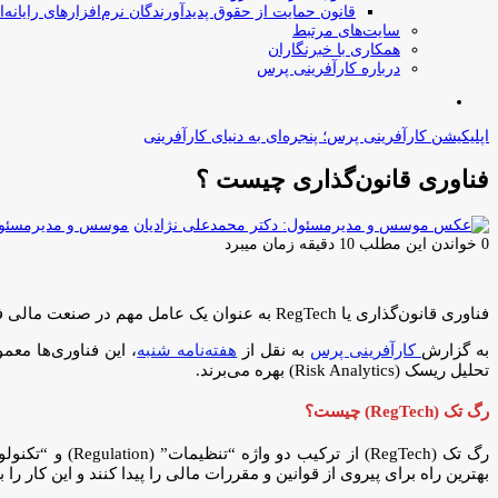
قانون حمایت از حقوق پدیدآورندگان نرم‌افزارهای رایانه‌ا
سایت‌های مرتبط
همکاری با خبرنگاران
درباره کارآفرینی پرس
جستجو
برای
اپلیکیشن کارآفرینی پرس؛ پنجره‌ای به دنیای کارآفرینی
فناوری قانون‌گذاری چیست ؟
موسس و مدیرمسئول:
0
خواندن این مطلب 10 دقیقه زمان میبرد
فناوری قانون‌گذاری یا RegTech به عنوان یک عامل مهم در صنعت مالی فین تک و تأمین تجزیه و تحلیل دقیقتر و تسریع فرآیندهای تنظیمی شناخته می‌شود.
به گزارش
کارآفرینی پرس
به نقل از
هفته‌نامه شنبه
تحلیل ریسک (Risk Analytics) بهره می‌برند.
رگ تک (RegTech) چیست؟
بهترین راه برای پیروی از قوانین و مقررات مالی را پیدا کنند و این کار را 