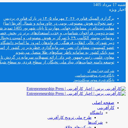
شنبه 17 مرداد 1405
اخبار ویژه
برگزاری المپیک فناوری ۲۰۲۶ مهرماه ۱۴۰۵ در پارک فناوری پردیس
رصد تحولات هوش مصنوعی بومی در خاورمیانه و شمال آفریقا (منا)
مهلت ثبت‌نام در مسابقات جهانی مهارت تا پایان شهریور 1405 تمدید شد
تمدید دومین فراخوان شناسایی و جذب استعدادهای برتر در بخش خ
رونمایی پوستر الکامپ ۲۹ با تمرکز بر هوش مصنوعی و امنیت دیجیتال
دبیر شورای عالی انقلاب فرهنگی: فرماندهان امروز ما اساتید دانشگا
عضو کمیسیون مشاوران نصر: سرمایه‌گذاری خطرپذیر در کشور از استار
سه بانک کشور به سامانه ناظر سکوهای طلا متصل می‌شوند
معاون علمی رئیس‌جمهور خبر داد: ارائه تسهیلات سرمایه در گردش تا سقف ۱۰۰ درصد فروش دانش‌
توسعه دامنه حمایت‌های بنیاد ملی نخبگان از سطح فردی به سطح شب
شرکت چترا محرک
پایگاه خبری موفقیت‌شناسی
پایگاه خبری موتورسیکلت‌نیوز
صفحه اصلی
کارآفرینی
دانشگاه
طرح ملی ترویج کارآفرینی
شرکت‌ها
شرکت‌های خلاق