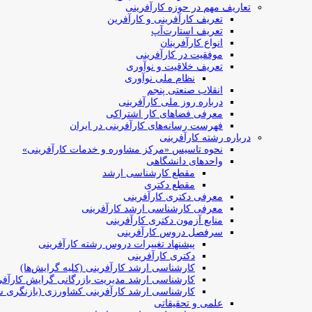
تعاریف مهم در حوزه کارآفرینی
تعریف کارآفرینی و کارآفرین
تعریف استارت‌آپ
انواع کارآفرینان
موفقیت در کارآفرینی
تعریف خلاقیت و نوآوری
نظام ملی نوآوری
انقلاب صنعتی پنجم
درباره روز ملی کارآفرینی
معرفی فضاهای کار اشتراکی
فهرست رسانه‌های کارآفرینی در ایران
درباره رشته کارآفرینی
نحوه تاسیس «مرکز مشاوره و خدمات کارآفرینی»
واحدهای دانشگاهی
مقطع کارشناسی ارشد
مقطع دکتری
معرفی دکتری کارآفرینی
معرفی کارشناسی ارشد کارآفرینی
منابع آزمون دکتری کارآفرینی
سرفصل دروس کارآفرینی
پیشنهاد تغییرات دروس رشته کارآفرینی
دکتری کارآفرینی
کارشناسی ارشد کارآفرینی (کلیه گرایش‌ها)
کارشناسی ارشد مدیریت بازرگانی گرایش کارآفر
کارشناسی ارشد کارآفرینی کشاورزی (بازنگری ش
علمی و تحقیقاتی