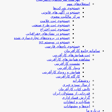
استعلام‌های مهم
جستجوی شرکت‌ها
جستجو در آگهی‌های قانونی
مرکز مالکیت معنوی
جستجوی ثبت علامت
جستجوی ثبت طرح صنعتی
جستجوی ثبت اختراع
جستجو در نشان‌های جغرافیایی
جستجو در پرونده‌های تجاری‌سازی شده
جستجو در سیستم pct
جستجوی نام‌های فارسی
سامانه جامع کارآفرینان
ثبت همایش‌های کارآفرینی
مشاهده همایش‌های کارآفرینی
نشست کارآفرینی
وبینار کارآفرینی
همایش و رویداد کارآفرینی
کارگاه کارآفرینی
روشنفکرانه
ارسال سوژه‌ خبری
تالیف کتاب کارآفرینان
قدردانی از مسئولان ایران
گزارش فساد اداری
شکایات و انتقادات
ایده‌ها و پیشنهادات
درباره ما