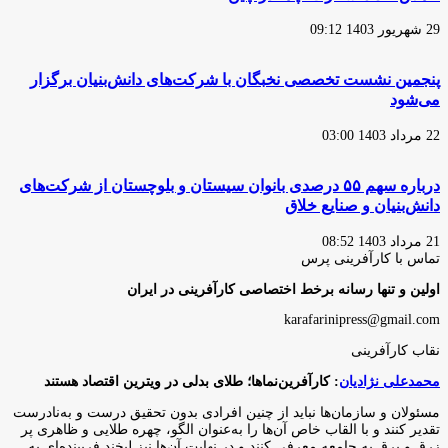
29 شهریور 1403 09:12
پنجمین نشست تخصصی نخبگان با شرکت‌های دانش‌بنیان برگزار
می‌شود
22 مرداد 1403 03:00
درباره سهم ۵۵ درصدی بانوان سیستان و بلوچستان از شرکت‌های
دانش‌بنیان و صنایع خلاق
21 مرداد 1403 08:52
تماس با کارآفرینی پرس
اولین و تنها رسانه برخط اختصاصی کارآفرینی در ایران
karafarinipress@gmail.com
نقاب کارآفرینی
محمدعلی نژادیان
: کارآفرین‌نماها؛ طلای بدلی در ویترین اقتصاد هستند
مسئولان و سازمان‌ها نباید از چنین افرادی بدون تحقیق درست و به‌نادرست
تقدیر کنند و با القاب خاص آ‌ن‌ها را به‌عنوان الگو، چهره طلایی و ظاهری پر
زرق و برق به جامعه معرفی کنند و در نهایت آن‌ها نیز لبخند فریبنده‌ای به