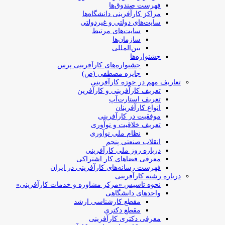
فهرست صندوق‌ها
مراکز کارآفرینی دانشگاه‌ها
سایت‌های دولتی و غیردولتی
سایت‌های مرتبط
سازمان‌ها
بین‌المللی
جشنواره‌ها
جشنواره‌های کارآفرینی‌ پرس
جایزه مصطفی (ص)
تعاریف مهم در حوزه کارآفرینی
تعریف کارآفرینی و کارآفرین
تعریف استارت‌آپ
انواع کارآفرینان
موفقیت در کارآفرینی
تعریف خلاقیت و نوآوری
نظام ملی نوآوری
انقلاب صنعتی پنجم
درباره روز ملی کارآفرینی
معرفی فضاهای کار اشتراکی
فهرست رسانه‌های کارآفرینی در ایران
درباره رشته کارآفرینی
نحوه تاسیس «مرکز مشاوره و خدمات کارآفرینی»
واحدهای دانشگاهی
مقطع کارشناسی ارشد
مقطع دکتری
معرفی دکتری کارآفرینی