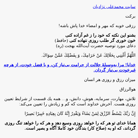
سایت محمدعلی نژادیان
برکت
رزقی خوبه كه مهر و امضاء خدا پاش باشه!
بشنو این نکته که خود را ز غم آزاده کنی
خون خوری گر طلب روزی ننهاده کنی
(حافظ)
دعای مورد توصیه حضرت آیت‌الله بهجت (ره)
اللَّهُمَّ أَغْنِنِي بِحَلَالِكَ عَنْ حَرَامِكَ، وَ بِفَضْلِكَ عَمَّنْ سِوَاكَ‏.
خدایا! مرا به‌وسیلۀ حلالت از حرامت بی‌نیاز کن، و با فضل خودت، از هرچه
غیرخودت بی‌نیاز گردان.
میزان رزق و روزی هر انسان
هوالرزاق
تلاش، مهارت، سرمايه، هوش، دانش، و… همه يك قسمت از شرايط تعيين
روزى هست. آخرش خداوند است كه كم و زيادش را تعيين مى‌كند:
إِنَّ رَبَّكَ يَبْسُطُ الرِّزْقَ لِمَنْ يَشَاءُ وَيَقْدِرُ إِنَّهُ كَانَ بِعِبَادِهِ خَبِيرًا بَصِيرًا
همانا خدای تو هر که را خواهد روزی وسیع دهد و هر که را خواهد تنگ روزی
گرداند، که او به (صلاح کار) بندگان خود کاملا آگاه و بصیر است.