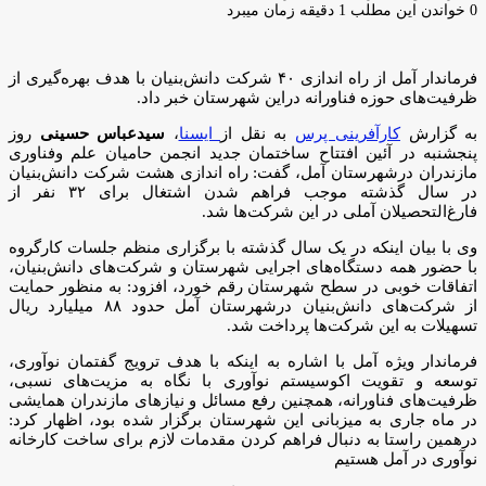
ایمیل
0
خواندن این مطلب 1 دقیقه زمان میبرد
فرماندار آمل از راه اندازی ۴۰ شرکت دانش‌بنیان با هدف بهره‌گیری از
ظرفیت‌های حوزه فناورانه دراین شهرستان خبر داد.
به گزارش
کارآفرینی پرس
به نقل از
ایسنا
،
سیدعباس حسینی
روز
پنجشنبه در آئین افتتاح ساختمان جدید انجمن حامیان علم وفناوری
مازندران درشهرستان آمل، گفت: راه اندازی هشت شرکت دانش‌بنیان
در سال گذشته موجب فراهم شدن اشتغال برای ۳۲ نفر از
فارغ‌التحصیلان آملی در این شرکت‌ها شد.
وی با بیان اینکه در یک سال گذشته با برگزاری منظم جلسات کارگروه
با حضور همه دستگاه‌های اجرایی شهرستان و شرکت‌های دانش‌بنیان،
اتفاقات خوبی در سطح شهرستان رقم خورد، افزود: به منظور حمایت
از شرکت‌های دانش‌بنیان درشهرستان آمل حدود ۸۸ میلیارد ریال
تسهیلات به این شرکت‌ها پرداخت شد.
فرماندار ویژه آمل با اشاره به اینکه با هدف ترویج گفتمان نوآوری،
توسعه و تقویت اکوسیستم نوآوری با نگاه به مزیت‌های نسبی،
ظرفیت‌های فناورانه، همچنین رفع مسائل و نیازهای مازندران همایشی
در ماه جاری به میزبانی این شهرستان برگزار شده بود، اظهار کرد:
درهمین راستا به دنبال فراهم کردن مقدمات لازم برای ساخت کارخانه
نوآوری در آمل هستیم