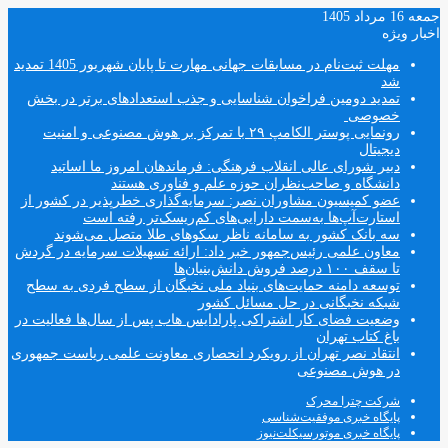
جمعه 16 مرداد 1405
اخبار ویژه
مهلت ثبت‌نام در مسابقات جهانی مهارت تا پایان شهریور 1405 تمدید
شد
تمدید دومین فراخوان شناسایی و جذب استعدادهای برتر در بخش
خصوصی
رونمایی پوستر الکامپ ۲۹ با تمرکز بر هوش مصنوعی و امنیت
دیجیتال
دبیر شورای عالی انقلاب فرهنگی: فرماندهان امروز ما اساتید
دانشگاه و صاحب‌نظران حوزه علم و فناوری هستند
عضو کمیسیون مشاوران نصر: سرمایه‌گذاری خطرپذیر در کشور از
استارت‌آپ‌ها به‌سمت دارایی‌های کم‌ریسک‌تر رفته است
سه بانک کشور به سامانه ناظر سکوهای طلا متصل می‌شوند
معاون علمی رئیس‌جمهور خبر داد: ارائه تسهیلات سرمایه در گردش
تا سقف ۱۰۰ درصد فروش دانش‌بنیان‌ها
توسعه دامنه حمایت‌های بنیاد ملی نخبگان از سطح فردی به سطح
شبکه نخبگانی در حل مسائل کشور
وضعیت فضای کار اشتراکی پارادایس هاب پس از سال‌ها فعالیت در
باغ کتاب تهران
انتقاد نصر تهران از رویکرد انحصاری معاونت علمی ریاست جمهوری
در هوش مصنوعی
شرکت چترا محرک
پایگاه خبری موفقیت‌شناسی
پایگاه خبری موتورسیکلت‌نیوز