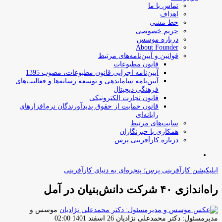
تماس با ما
اهداف
خط مشی
حریم خصوصی
درباره موسس
About Founder
قوانین و آیین‌نامه‌های مرتبط
‌قانون مطبوعات
آیین‌نامه اجرایی قانون مطبوعات، مصوب 1395
آیین‌نامه سامان­دهی و توسعه رسانه­‌ها و فعالیت‌­های
فرهنگی دیجیتال
قانون تجارت الکترونیکی
قانون حمایت از حقوق پدیدآورندگان نرم‌افزارهای
رایانه‌ای
سایت‌های مرتبط
همکاری با خبرنگاران
درباره کارآفرینی پرس
جستجو
برای
اپلیکیشن کارآفرینی پرس؛ پنجره‌ای به دنیای کارآفرینی
راه‌اندازی ۴۰ شرکت دانش‌بنیان در آمل
موسس و
ارسال
مدیرمسئول: دکتر محمدعلی نژادیان
26 اسفند 1401 02:00