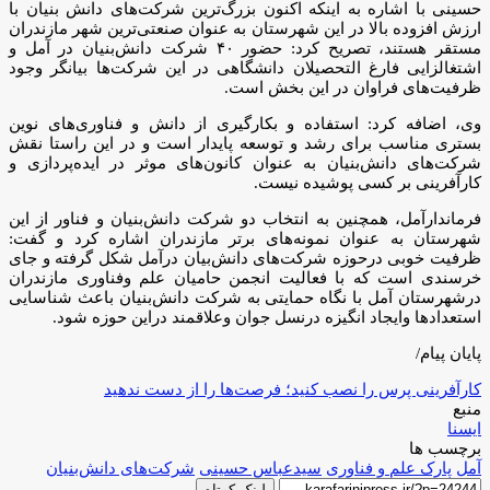
حسینی با اشاره به اینکه اکنون بزرگ‌ترین شرکت‌های دانش بنیان با
ارزش افزوده بالا در این شهرستان به عنوان صنعتی‌ترین شهر مازندران
مستقر هستند، تصریح کرد: حضور ۴۰ شرکت دانش‌بنیان در آمل و
اشتغالزایی فارغ التحصیلان دانشگاهی در این شرکت‌ها بیانگر وجود
ظرفیت‌های فراوان در این بخش است.
وی، اضافه کرد: استفاده و بکارگیری از دانش و فناوری‌های نوین
بستری مناسب برای رشد و توسعه پایدار است و در این راستا نقش
شرکت‌های دانش‌بنیان به عنوان کانون‌های موثر در ایده‌پردازی و
کارآفرینی بر کسی پوشیده نیست.
فرماندارآمل، همچنین به انتخاب دو شرکت دانش‌بنیان و فناور از این
شهرستان به عنوان نمونه‌های برتر مازندران اشاره کرد و گفت:
ظرفیت خوبی درحوزه شرکت‌های دانش‌بیان درآمل شکل گرفته و جای
خرسندی است که با فعالیت انجمن حامیان علم وفناوری مازندران
درشهرستان آمل با نگاه حمایتی به شرکت دانش‌بنیان باعث شناسایی
استعدادها وایجاد انگیزه درنسل جوان وعلاقمند دراین حوزه شود.
پایان پیام/
کارآفرینی پرس را نصب کنید؛ فرصت‌ها را از دست ندهید
منبع
ایسنا
برچسب ها
آمل
پارک علم و فناوری
سیدعباس حسینی
شرکت‌های دانش‌بنیان
لینک کوتاه