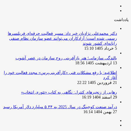
صفحه
صفحه
قبلی
بعدی
یادداشت
دکتر محمدعلی نژادیان خبر داد: مسیر فعالیت حرفه‌ای فریلنسرها
رسمی شده است/ آزادکاران می‌توانند عضو سازمان نظام صنفی
رایانه‌ای کشور شوند
5 خرداد 1405 15:10
بالندگی سازمانی؛ هنر بازآفرینی روح سازمان در عصر آشوب
13 اردیبهشت 1405 18:56
اطلاعیه: با رفع مشکلات فنی «کارآفرینی‌پرس» مجدد فعالیت خود را
آغاز کرد
21 فروردین 1405 22:22
رهایی از زنجیرهای کنترل: نگاهی به کتاب «تئوری انتخاب»
29 اسفند 1404 16:19
درآمد صنعت کوچینگ در سال 2025 به ۵.۳۴ میلیارد دلار آمریکا رسید
27 بهمن 1404 16:14
صفحه
صفحه
قبلی
بعدی