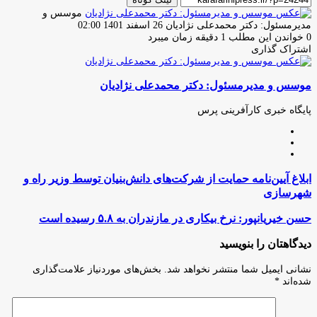
موسس و
ارسال
مدیرمسئول: دکتر محمدعلی نژادیان
26 اسفند 1401 02:00
ایمیل
0
خواندن این مطلب 1 دقیقه زمان میبرد
اشتراک گذاری
چاپ
فیس
توئیتر
واتس
تلگرام
لینکدین
اشتراک
(X)
آپ
بوک
گذاری
موسس و مدیرمسئول: دکتر محمدعلی نژادیان
از
طریق
ایمیل
پایگاه خبری کارآفرینی پرس
وبسایت
لینکدین
اینستاگرام
ابلاغ
ابلاغ آیین‌نامه حمایت از شرکت‌های دانش‌بنیان توسط وزیر راه و
آیین‌نامه
شهرسازی
حمایت
از
حسن
حسن خیریانپور: نرخ بیکاری در مازندران به ۵.۸ رسیده است
شرکت‌های
خیریانپور:
دانش‌بنیان
نرخ
دیدگاهتان را بنویسید
توسط
بیکاری
وزیر
در
نشانی ایمیل شما منتشر نخواهد شد.
بخش‌های موردنیاز علامت‌گذاری
راه
مازندران
شده‌اند
*
و
به
شهرسازی
۵.۸
رسیده