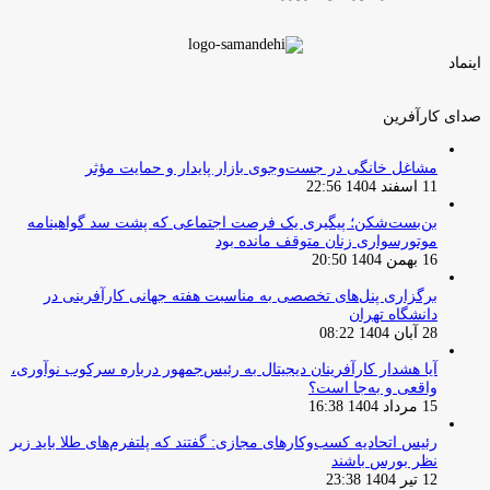
اینماد
صدای کارآفرین
مشاغل خانگی در جست‌وجوی بازار پایدار و حمایت مؤثر
11 اسفند 1404 22:56
بن‌بست‌شکن؛ پیگیری یک فرصت اجتماعی که پشت سد گواهینامه
موتورسواری زنان متوقف مانده بود
16 بهمن 1404 20:50
برگزاری پنل‌های تخصصی به مناسبت هفته جهانی کارآفرینی در
دانشگاه تهران
28 آبان 1404 08:22
آیا هشدار کارآفرینان دیجیتال به رئیس‌جمهور درباره سرکوب نوآوری،
واقعی و به‌جا است؟
15 مرداد 1404 16:38
‏رئیس اتحادیه کسب‌وکارهای مجازی: گفتند که پلتفرم‌های طلا باید زیر
نظر بورس باشند
12 تیر 1404 23:38