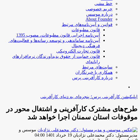
خط مشی
حریم خصوصی
درباره موسس
About Founder
قوانین و آیین‌نامه‌های مرتبط
‌قانون مطبوعات
آیین‌نامه اجرایی قانون مطبوعات، مصوب 1395
آیین‌نامه سامان­دهی و توسعه رسانه­‌ها و فعالیت‌­های
فرهنگی دیجیتال
قانون تجارت الکترونیکی
قانون حمایت از حقوق پدیدآورندگان نرم‌افزارهای
رایانه‌ای
سایت‌های مرتبط
همکاری با خبرنگاران
درباره کارآفرینی پرس
جستجو
برای
اپلیکیشن کارآفرینی پرس؛ پنجره‌ای به دنیای کارآفرینی
طرح‌های مشترک کارآفرینی و اشتغال محور در
موقوفات استان سمنان اجرا خواهد شد
موسس و
ارسال
مدیرمسئول: دکتر محمدعلی نژادیان
19 خرداد 1401 04:00