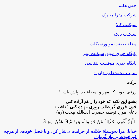
حس هفتم
شرکت چترا محرک
سیکلت کالا
سیکلت بانک
مجله صنعت موتورسیکلت
پایگاه خبری موتورسیکلت نیوز
پایگاه خبری موفقیت شناسی
سایت محمدعلی نژادیان
برکت
رزقی خوبه كه مهر و امضاء خدا پاش باشه!
بشنو این نکته که خود را ز غم آزاده کنی
خون خوری گر طلب روزی ننهاده کنی
(حافظ)
دعای مورد توصیه حضرت آیت‌الله بهجت (ره)
اللَّهُمَّ أَغْنِنِي بِحَلَالِكَ عَنْ حَرَامِكَ، وَ بِفَضْلِكَ عَمَّنْ سِوَاكَ‏.
خدایا! مرا به‌وسیلۀ حلالت از حرامت بی‌نیاز کن، و با فضل خودت، از هرچه
غیرخودت بی‌نیاز گردان.