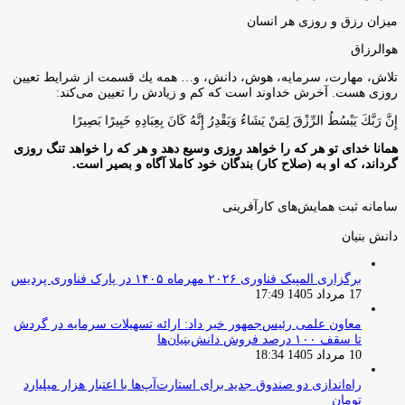
میزان رزق و روزی هر انسان
هوالرزاق
تلاش، مهارت، سرمايه، هوش، دانش، و… همه يك قسمت از شرايط تعيين
روزى هست. آخرش خداوند است كه كم و زيادش را تعيين مى‌كند:
إِنَّ رَبَّكَ يَبْسُطُ الرِّزْقَ لِمَنْ يَشَاءُ وَيَقْدِرُ إِنَّهُ كَانَ بِعِبَادِهِ خَبِيرًا بَصِيرًا
همانا خدای تو هر که را خواهد روزی وسیع دهد و هر که را خواهد تنگ روزی
گرداند، که او به (صلاح کار) بندگان خود کاملا آگاه و بصیر است.
سامانه ثبت همایش‌های کارآفرینی
دانش‌ بنیان‌
برگزاری المپیک فناوری ۲۰۲۶ مهرماه ۱۴۰۵ در پارک فناوری پردیس
17 مرداد 1405 17:49
معاون علمی رئیس‌جمهور خبر داد: ارائه تسهیلات سرمایه در گردش
تا سقف ۱۰۰ درصد فروش دانش‌بنیان‌ها
10 مرداد 1405 18:34
راه‌اندازی دو صندوق جدید برای استارت‌آپ‌ها با اعتبار هزار میلیارد
تومان