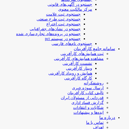
جستجو در آگهی‌های قانونی
مرکز مالکیت معنوی
جستجوی ثبت علامت
جستجوی ثبت طرح صنعتی
جستجوی ثبت اختراع
جستجو در نشان‌های جغرافیایی
جستجو در پرونده‌های تجاری‌سازی شده
جستجو در سیستم pct
جستجوی نام‌های فارسی
سامانه جامع کارآفرینان
ثبت همایش‌های کارآفرینی
مشاهده همایش‌های کارآفرینی
نشست کارآفرینی
وبینار کارآفرینی
همایش و رویداد کارآفرینی
کارگاه کارآفرینی
روشنفکرانه
ارسال سوژه‌ خبری
تالیف کتاب کارآفرینان
قدردانی از مسئولان ایران
گزارش فساد اداری
شکایات و انتقادات
ایده‌ها و پیشنهادات
درباره ما
تماس با ما
اهداف