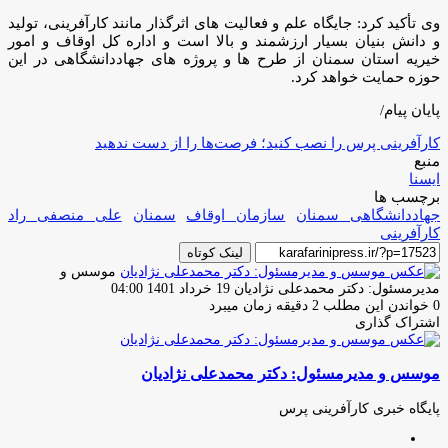
وی تأکید کرد: جایگاه علم و فعالیت های اثرگذار مانند کارآفرینی، تولید
و دانش بنیان بسیار ارزشمند و بالا است و اداره کل اوقاف و امور
خیریه استان سمنان از طرح ها و پروژه های جهاددانشگاهی در این
حوزه حمایت خواهد کرد.
پایان پیام/
کارآفرینی پرس را نصب کنید؛ فرصت‌ها را از دست ندهید
منبع
ایسنا
برچسب ها
جهاددانشگاهی سمنان
سازمان اوقاف
سمنان
علی منصفی راد
کارآفرینی
لینک کوتاه
موسس و
ارسال
مدیرمسئول: دکتر محمدعلی نژادیان
19 خرداد 1401 04:00
ایمیل
0
خواندن این مطلب 2 دقیقه زمان میبرد
اشتراک گذاری
چاپ
فیس
توئیتر
واتس
تلگرام
لینکدین
اشتراک
(X)
آپ
بوک
گذاری
موسس و مدیرمسئول: دکتر محمدعلی نژادیان
از
طریق
ایمیل
پایگاه خبری کارآفرینی پرس
وبسایت