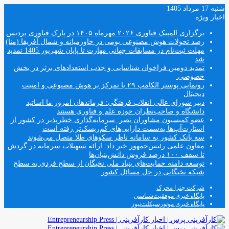
شنبه 17 مرداد 1405
اخبار ویژه
برگزاری المپیک فناوری ۲۰۲۶ مهرماه ۱۴۰۵ در پارک فناوری پردیس
رصد تحولات هوش مصنوعی بومی در خاورمیانه و شمال آفریقا (منا)
مهلت ثبت‌نام در مسابقات جهانی مهارت تا پایان شهریور 1405 تمدید
شد
تمدید دومین فراخوان شناسایی و جذب استعدادهای برتر در بخش
خصوصی
رونمایی پوستر الکامپ ۲۹ با تمرکز بر هوش مصنوعی و امنیت
دیجیتال
دبیر شورای عالی انقلاب فرهنگی: فرماندهان امروز ما اساتید
دانشگاه و صاحب‌نظران حوزه علم و فناوری هستند
عضو کمیسیون مشاوران نصر: سرمایه‌گذاری خطرپذیر در کشور از
استارت‌آپ‌ها به‌سمت دارایی‌های کم‌ریسک‌تر رفته است
سه بانک کشور به سامانه ناظر سکوهای طلا متصل می‌شوند
معاون علمی رئیس‌جمهور خبر داد: ارائه تسهیلات سرمایه در گردش
تا سقف ۱۰۰ درصد فروش دانش‌بنیان‌ها
توسعه دامنه حمایت‌های بنیاد ملی نخبگان از سطح فردی به سطح
شبکه نخبگانی در حل مسائل کشور
شرکت چترا محرک
پایگاه خبری موفقیت‌شناسی
پایگاه خبری موتورسیکلت‌نیوز