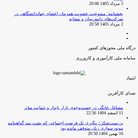
5 مرداد 1405 20:06
بخشنامه: ممنوعیت عضویت همزمان اعضای جهاددانشگاهی در
شرکت‌های دانش‌بنیان و مشابه
2 مرداد 1405 20:58
صفحه
صفحه
قبلی
بعدی
درگاه ملی مجوزهای کشور
سامانه ملی کارآموزی و کارورزی
اینماد
صدای کارآفرین
مشاغل خانگی در جست‌وجوی بازار پایدار و حمایت مؤثر
11 اسفند 1404 22:56
بن‌بست‌شکن؛ پیگیری یک فرصت اجتماعی که پشت سد گواهینامه
موتورسواری زنان متوقف مانده بود
16 بهمن 1404 20:50