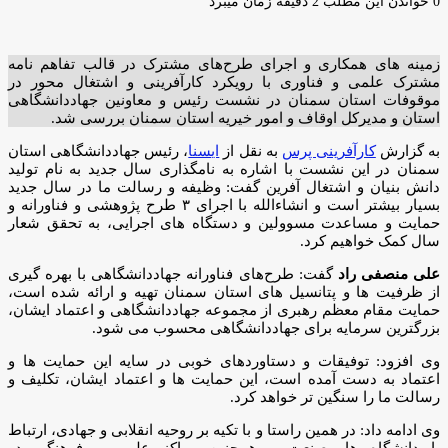
ایمیل
0
خواندن این مطلب 2 دقیقه زمان میبرد
زمینه های همکاری و اجرای طرح‌های مشترک در قالب تفاهم نامه
مشترک علمی و فناوری با رویکرد کارآفرینی و اشتغال محور در
موقوفات استان سمنان در نشست رئیس و معاونین جهاددانشگاهی
استان و مدیرکل اوقاف و امور خیریه استان سمنان بررسی شد.
به گزارش
کارآفرینی پرس
به نقل از
ایسنا
، رئیس جهاددانشگاهی استان
سمنان در این نشست با اشاره به نامگذاری سال جدید به نام تولید
دانش بنیان و اشتغال آفرین گفت: وظیفه و رسالت ما در سال جدید
بسیار بیشتر است و انشاءالله با اجرای ۳ طرح پژوهشی و فناورانه و
حمایت و مساعدت مسوولین و دستگاه های اجرایی، به تحقق شعار
سال کمک خواهیم کرد.
علی منصفی راد
گفت: طرح‌های فناورانه جهاددانشگاهی با بهره گیری
از ظرفیت ها و پتانسیل های استان سمنان تهیه و ارائه شده است،
حمایت مقام معظم رهبری از مجموعه جهاددانشگاهی و اعتماد ایشان،
بزرگترین سرمایه برای جهاددانشگاهی محسوب می شود.
وی افزود: توفیقات و دستاوردهای خوبی در سایه این حمایت ها و
اعتماد به دست آمده است، این حمایت ها و اعتماد ایشان، تکلیف و
رسالت ما را سنگین تر خواهد کرد.
وی ادامه داد: در همین راستا و با تکیه بر روحیه انقلابی و جهادی، ارتباط
با دانشگاه ها، صنعت و همچنین مراکز علمی و فرهنگی در