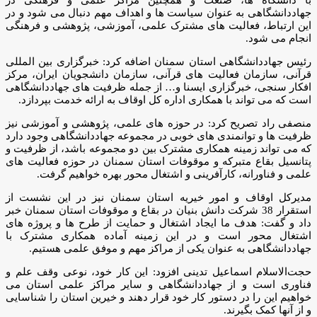
جهاددانشگاهی به عنوان سیاست ها و اهداف مهم دنبال می شود و در
این ارتباط، فعالیت های مشترک علمی، آموزشی، پژوهشی و فرهنگی
انجام می شود.
رئیس جهاددانشگاهی استان سمنان اضافه کرد: خبرگزاری بین المللی
قرآنی، سازمان فعالیت های قرآنی، سازمان دانشجویان ایران، مرکز
افکار سنجی، خبرگزاری ایسنا و… از جمله ظرفیت های جهاددانشگاهی
است که می تواند با همکاری اداره کل اوقاف به ارائه خدمت بپردازد.
منصفی راد تصریح کرد: در حوزه های علمی، پژوهشی و آموزشی نیز
ظرفیت ها و توانمندی های خوبی در مجموعه جهاددانشگاهی وجود دارد
که می تواند زمینه همکاری مشترک بین دو مجموعه باشد، از ظرفیت و
پتانسیل بقاع متبرکه و موقوفات استان سمنان در حوزه فعالیت های
علمی و فناورانه، کارآفرینی و اشتغال محور بهره خواهیم گرفت.
مدیرکل اوقاف و امور خیریه استان سمنان نیز در این نشست از
استقرار 38 شرکت دانش بنیان در بقاع و موقوفات استان سمنان خبر
داد و گفت: هدف ما ایجاد اشتغال و حمایت از طرح ها و پروژه های
اشتغال محور است و در این زمینه آماده همکاری مشترک با
جهاددانشگاهی به عنوان یکی از مراکز مهم و موفق علمی هستیم.
حجت‌الاسلام‌ اسماعیل تدینی افزود: این کار خود، نوعی وقف علم و
فناوری است و از جهاددانشگاهی و سایر مراکز علمی استان می
خواهیم این را در دستور کار خود قرار دهند و خیرین استان را شناسایی
و از آنها کمک بگیرند.