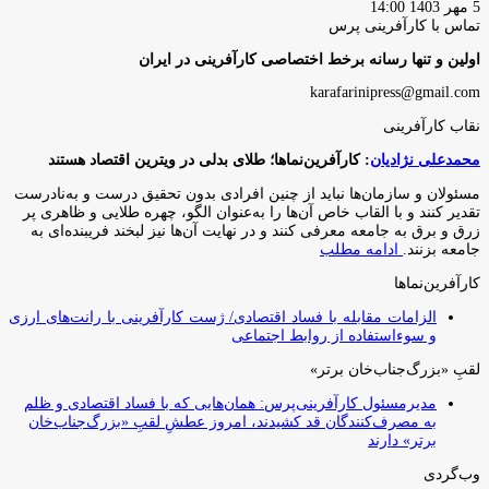
5 مهر 1403 14:00
تماس با کارآفرینی پرس
اولین و تنها رسانه برخط اختصاصی کارآفرینی در ایران
karafarinipress@gmail.com
نقاب کارآفرینی
محمدعلی نژادیان
: کارآفرین‌نماها؛ طلای بدلی در ویترین اقتصاد هستند
مسئولان و سازمان‌ها نباید از چنین افرادی بدون تحقیق درست و به‌نادرست
تقدیر کنند و با القاب خاص آ‌ن‌ها را به‌عنوان الگو، چهره طلایی و ظاهری پر
زرق و برق به جامعه معرفی کنند و در نهایت آن‌ها نیز لبخند فریبنده‌ای به
جامعه بزنند.
ادامه مطلب
کارآفرین‌نماها
الزامات مقابله با فساد اقتصادی/ ژست کارآفرینی با رانت‌های ارزی
و سوءاستفاده از روابط اجتماعی
لقبِ «بزرگ‌جناب‌خان برتر»
مدیرمسئول کارآفرینی‌پرس: همان‌هایی که با فساد اقتصادی و ظلم
به مصرف‌کنندگان قد کشیدند، امروز عطشِ لقبِ «بزرگ‌جناب‌خان
برتر» دارند
وب‌گردی