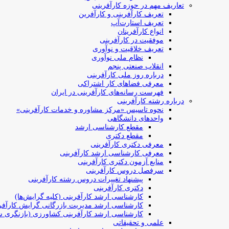
تعاریف مهم در حوزه کارآفرینی
تعریف کارآفرینی و کارآفرین
تعریف استارت‌آپ
انواع کارآفرینان
موفقیت در کارآفرینی
تعریف خلاقیت و نوآوری
نظام ملی نوآوری
انقلاب صنعتی پنجم
درباره روز ملی کارآفرینی
معرفی فضاهای کار اشتراکی
فهرست رسانه‌های کارآفرینی در ایران
درباره رشته کارآفرینی
نحوه تاسیس «مرکز مشاوره و خدمات کارآفرینی»
واحدهای دانشگاهی
مقطع کارشناسی ارشد
مقطع دکتری
معرفی دکتری کارآفرینی
معرفی کارشناسی ارشد کارآفرینی
منابع آزمون دکتری کارآفرینی
سرفصل دروس کارآفرینی
پیشنهاد تغییرات دروس رشته کارآفرینی
دکتری کارآفرینی
کارشناسی ارشد کارآفرینی (کلیه گرایش‌ها)
کارشناسی ارشد مدیریت بازرگانی گرایش کارآفر
کارشناسی ارشد کارآفرینی کشاورزی (بازنگری ش
علمی و تحقیقاتی