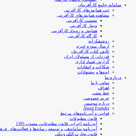
سامانه جامع کارآفرینان
ثبت همایش‌های کارآفرینی
مشاهده همایش‌های کارآفرینی
نشست کارآفرینی
وبینار کارآفرینی
همایش و رویداد کارآفرینی
کارگاه کارآفرینی
روشنفکرانه
ارسال سوژه‌ خبری
تالیف کتاب کارآفرینان
قدردانی از مسئولان ایران
گزارش فساد اداری
شکایات و انتقادات
ایده‌ها و پیشنهادات
درباره ما
تماس با ما
اهداف
خط مشی
حریم خصوصی
درباره موسس
About Founder
قوانین و آیین‌نامه‌های مرتبط
‌قانون مطبوعات
آیین‌نامه اجرایی قانون مطبوعات، مصوب 1395
آیین‌نامه سامان­دهی و توسعه رسانه­‌ها و فعالیت‌­های فره
قانون تجارت الکترونیکی