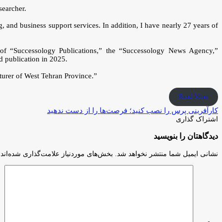
searcher.
and business support services. In addition, I have nearly 27 years of
 of “Successology Publications,” the “Successology News Agency,”
 publication in 2025.
turer of West Tehran Province.”
Read More
کارآفرینی پرس را نصب کنید؛ فرصت‌ها را از دست ندهید
اشتراک گذاری
چاپ
فیس
توئیتر
واتس
تلگرام
لینکدین
اشتراک
(X)
دیدگاهتان را بنویسید
آپ
بوک
گذاری
از
طریق
نشانی ایمیل شما منتشر نخواهد شد.
بخش‌های موردنیاز علامت‌گذاری شده‌اند
ایمیل