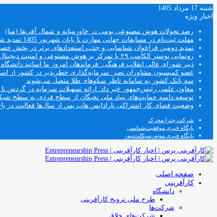
شنبه 17 مرداد 1405
اخبار ویژه
رصد تحولات هوش مصنوعی بومی در خاورمیانه و شمال آفریقا (منا)
مهلت ثبت‌نام در مسابقات جهانی مهارت تا پایان شهریور 1405 تمدید شد
تمدید دومین فراخوان شناسایی و جذب استعدادهای برتر در بخش خ
رونمایی پوستر الکامپ ۲۹ با تمرکز بر هوش مصنوعی و امنیت دیجیتال
دبیر شورای عالی انقلاب فرهنگی: فرماندهان امروز ما اساتید دانشگا
عضو کمیسیون مشاوران نصر: سرمایه‌گذاری خطرپذیر در کشور از استار
سه بانک کشور به سامانه ناظر سکوهای طلا متصل می‌شوند
معاون علمی رئیس‌جمهور خبر داد: ارائه تسهیلات سرمایه در گردش تا سقف ۱۰۰ درصد فروش دانش‌
توسعه دامنه حمایت‌های بنیاد ملی نخبگان از سطح فردی به سطح شب
وضعیت فضای کار اشتراکی پارادایس هاب پس از سال‌ها فعالیت در باغ
شرکت چترا محرک
پایگاه خبری موفقیت‌شناسی
پایگاه خبری موتورسیکلت‌نیوز
صفحه اصلی
کارآفرینی
دانشگاه
طرح ملی ترویج کارآفرینی
شرکت‌ها
شرکت‌های خلاق