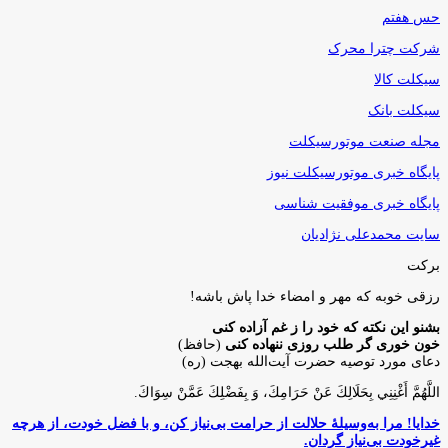
حس هفتم
شرکت چترا محرک
سیکلت کالا
سیکلت بانک
مجله صنعت موتورسیکلت
پایگاه خبری موتورسیکلت نیوز
پایگاه خبری موفقیت شناسی
سایت محمدعلی نژادیان
برکت
رزقی خوبه كه مهر و امضاء خدا پاش باشه!
بشنو این نکته که خود را ز غم آزاده کنی
خون خوری گر طلب روزی ننهاده کنی
(حافظ)
دعای مورد توصیه حضرت آیت‌الله بهجت (ره)
اللَّهُمَّ أَغْنِنِي بِحَلَالِكَ عَنْ حَرَامِكَ، وَ بِفَضْلِكَ عَمَّنْ سِوَاكَ‏.
خدایا! مرا به‌وسیلۀ حلالت از حرامت بی‌نیاز کن، و با فضل خودت، از هرچه
غیرخودت بی‌نیاز گردان.