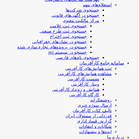
استعلام‌های مهم
جستجوی شرکت‌ها
جستجو در آگهی‌های قانونی
مرکز مالکیت معنوی
جستجوی ثبت علامت
جستجوی ثبت طرح صنعتی
جستجوی ثبت اختراع
جستجو در نشان‌های جغرافیایی
جستجو در پرونده‌های تجاری‌سازی شده
جستجو در سیستم pct
جستجوی نام‌های فارسی
سامانه جامع کارآفرینان
ثبت همایش‌های کارآفرینی
مشاهده همایش‌های کارآفرینی
نشست کارآفرینی
وبینار کارآفرینی
همایش و رویداد کارآفرینی
کارگاه کارآفرینی
روشنفکرانه
ارسال سوژه‌ خبری
تالیف کتاب کارآفرینان
قدردانی از مسئولان ایران
گزارش فساد اداری
شکایات و انتقادات
ایده‌ها و پیشنهادات
درباره ما