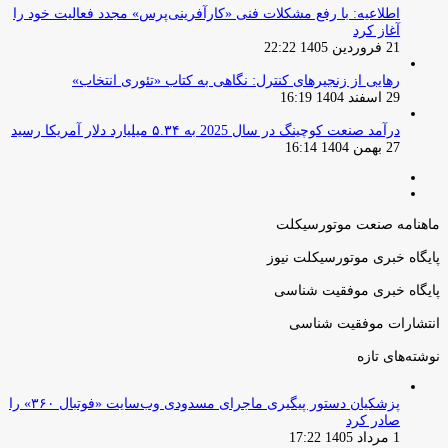
اطلاعیه: با رفع مشکلات فنی «کارآفرینی‌پرس» مجدد فعالیت خود را
آغاز کرد
21 فروردین 1405 22:22
رهایی از زنجیرهای کنترل: نگاهی به کتاب «تئوری انتخاب»
29 اسفند 1404 16:19
درآمد صنعت کوچینگ در سال 2025 به ۵.۳۴ میلیارد دلار آمریکا رسید
27 بهمن 1404 16:14
صفحه
صفحه
قبلی
بعدی
ماهنامه صنعت موتورسیکلت
پایگاه خبری موتورسیکلت نیوز
پایگاه خبری موفقیت شناسی
انتشارات موفقیت شناسی
نوشته‌های تازه
پزشکیان دستور پیگیری ماجرای مسدودی وب‌سایت «فوتبال ۳۶۰» را
صادر کرد
1 مرداد 1405 17:22