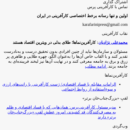
اشتراک گذاری
چاپ
فیس
توئیتر
واتس
تلگرام
لینکدین
اشتراک
تماس با کارآفرینی پرس
(X)
آپ
بوک
گذاری
اولین و تنها رسانه برخط اختصاصی کارآفرینی در ایران
از
طریق
karafarinipress@gmail.com
ایمیل
نقاب کارآفرینی
محمدعلی نژادیان
: کارآفرین‌نماها؛ طلای بدلی در ویترین اقتصاد هستند
مسئولان و سازمان‌ها نباید از چنین افرادی بدون تحقیق درست و به‌نادرست
تقدیر کنند و با القاب خاص آ‌ن‌ها را به‌عنوان الگو، چهره طلایی و ظاهری پر
زرق و برق به جامعه معرفی کنند و در نهایت آن‌ها نیز لبخند فریبنده‌ای به
جامعه بزنند.
ادامه مطلب
کارآفرین‌نماها
الزامات مقابله با فساد اقتصادی/ ژست کارآفرینی با رانت‌های ارزی
و سوءاستفاده از روابط اجتماعی
لقبِ «بزرگ‌جناب‌خان برتر»
مدیرمسئول کارآفرینی‌پرس: همان‌هایی که با فساد اقتصادی و ظلم
به مصرف‌کنندگان قد کشیدند، امروز عطشِ لقبِ «بزرگ‌جناب‌خان
برتر» دارند
وب‌گردی