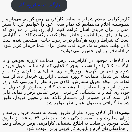
بازگشت به فروشگاه
کاربر گرامی، مقدم شما را به سایت کارآفرینی پرس گرامی می‌داریم و
بدینوسیله اعلام می‌نماییم که تمام سعی خود را خواهیم کرد تا بستر
امنی را برای خریدی آسان فراهم کنیم. ازاین‌رو، یکی از مواردی که
می‌تواند برای شما اطمینان‌خاطر ایجاد کند، بازگشت کالا و یا گارانتی
است که شرایط و رویه هر کدام در چارچوب خاصی مشخص شده است
تا در نهایت منجر به یک خرید لذت بخش برای شما خریدار عزیز شود.
در ادامه قوانین این بخش را می‌خوانید:
۱. کالاهای موجود در کارآفرینی پرس، ضمانت ۷روزه تعویض و یا
بازگشت کالا را دارا هستند. به‌جز کالاهایی که باید سالم تحویل خریدار
شوند و همچنین آگهی‌ها، رپورتاژ خبری، فایل‌های دانلودی و کتاب و
مجله نیز شامل ضمانت ۷ روزه نیست.. ازاین‌رو، خریدار باید از همه
لحاظ در موقع تحویل سفارش، کالای مورد نظر را بررسی کند و در
صورت ایراد و یا مغایرت با مشخصات کالا و سفارش از تحویل آن
خودداری کند و با پشتیبانی کارآفرینی پرس تماس برقرار نماید. قابل
ذکر است که در خصوص این دسته از کالاها بعد از تحویل خریدار، طبق
شرایط گارانتی محصول اعمال نظر خواهد شد.
تبصره۱:
اگر کالای مورد نظر از طریق پست به دست خریدار برسد و
دارای مغایرت و یا آسیب‌دیدگی باشد، باید طی ۲۴ ساعت از طریق
تیکت موجود در سایت به اطلاع پشتیبانی کارآفرینی پرس برساند و بعد
از هماهنگی‌های لازم و تاییدیه کارآفرینی پرس عودت شود.