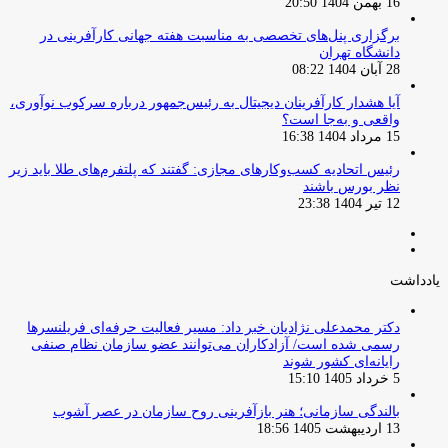
16 بهمن 1404 20:50
برگزاری پنل‌های تخصصی به مناسبت هفته جهانی کارآفرینی در
دانشگاه تهران
28 آبان 1404 08:22
آیا هشدار کارآفرینان دیجیتال به رئیس‌جمهور درباره سرکوب نوآوری،
واقعی و به‌جا است؟
15 مرداد 1404 16:38
‏رئیس اتحادیه کسب‌وکارهای مجازی: گفتند که پلتفرم‌های طلا باید زیر
نظر بورس باشند
12 تیر 1404 23:38
صفحه
صفحه
قبلی
بعدی
یادداشت
دکتر محمدعلی نژادیان خبر داد: مسیر فعالیت حرفه‌ای فریلنسرها
رسمی شده است/ آزادکاران می‌توانند عضو سازمان نظام صنفی
رایانه‌ای کشور شوند
5 خرداد 1405 15:10
بالندگی سازمانی؛ هنر بازآفرینی روح سازمان در عصر آشوب
13 اردیبهشت 1405 18:56