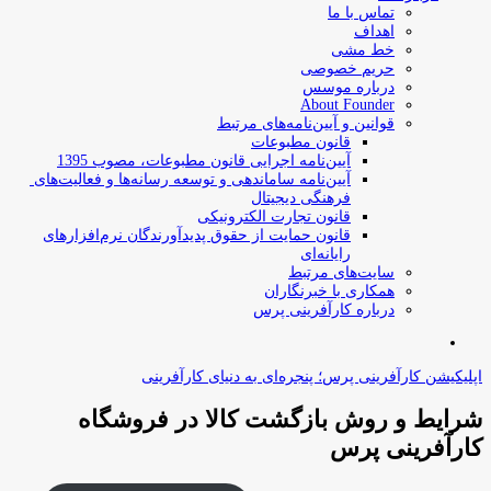
تماس با ما
اهداف
خط مشی
حریم خصوصی
درباره موسس
About Founder
قوانین و آیین‌نامه‌های مرتبط
‌قانون مطبوعات
آیین‌نامه اجرایی قانون مطبوعات، مصوب 1395
آیین‌نامه سامان­دهی و توسعه رسانه­‌ها و فعالیت‌­های
فرهنگی دیجیتال
قانون تجارت الکترونیکی
قانون حمایت از حقوق پدیدآورندگان نرم‌افزارهای
رایانه‌ای
سایت‌های مرتبط
همکاری با خبرنگاران
درباره کارآفرینی پرس
جستجو
برای
اپلیکیشن کارآفرینی پرس؛ پنجره‌ای به دنیای کارآفرینی
شرایط و روش بازگشت کالا در فروشگاه
کارآفرینی پرس