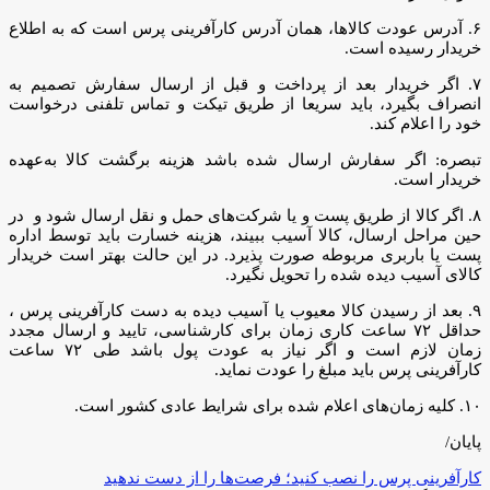
۶. آدرس عودت کالاها، همان آدرس کارآفرینی پرس است که به اطلاع
خریدار رسیده است.
۷. اگر خریدار بعد از پرداخت و قبل از ارسال سفارش تصمیم به
انصراف بگیرد، باید سریعا از طریق تیکت و تماس تلفنی درخواست
خود را اعلام کند.
تبصره: اگر سفارش ارسال شده باشد هزینه برگشت کالا به‌عهده
خریدار است.
۸. اگر کالا از طریق پست و یا شرکت‌های حمل و نقل ارسال شود و در
حین مراحل ارسال، کالا آسیب ببیند، هزینه خسارت باید توسط اداره
پست یا باربری مربوطه صورت پذیرد. در این حالت بهتر است خریدار
کالای آسیب دیده شده را تحویل نگیرد.
۹. بعد از رسیدن کالا معیوب یا آسیب دیده به دست کارآفرینی پرس ،
حداقل ۷۲ ساعت کاری زمان برای کارشناسی، تایید و ارسال مجدد
زمان لازم است و اگر نیاز به عودت پول باشد طی ۷۲ ساعت
کارآفرینی پرس باید مبلغ را عودت نماید.
۱۰. کلیه زمان‌های اعلام شده برای شرایط عادی کشور است.
پایان/
کارآفرینی پرس را نصب کنید؛ فرصت‌ها را از دست ندهید