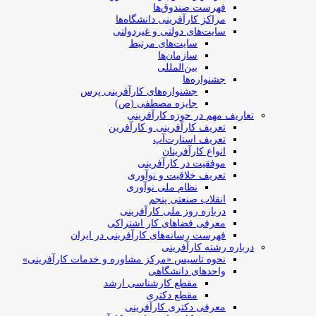
فهرست صندوق‌ها
مراکز کارآفرینی دانشگاه‌ها
سایت‌های دولتی و غیردولتی
سایت‌های مرتبط
سازمان‌ها
بین‌المللی
جشنواره‌ها
جشنواره‌های کارآفرینی‌ پرس
جایزه مصطفی (ص)
تعاریف مهم در حوزه کارآفرینی
تعریف کارآفرینی و کارآفرین
تعریف استارت‌آپ
انواع کارآفرینان
موفقیت در کارآفرینی
تعریف خلاقیت و نوآوری
نظام ملی نوآوری
انقلاب صنعتی پنجم
درباره روز ملی کارآفرینی
معرفی فضاهای کار اشتراکی
فهرست رسانه‌های کارآفرینی در ایران
درباره رشته کارآفرینی
نحوه تاسیس «مرکز مشاوره و خدمات کارآفرینی»
واحدهای دانشگاهی
مقطع کارشناسی ارشد
مقطع دکتری
معرفی دکتری کارآفرینی