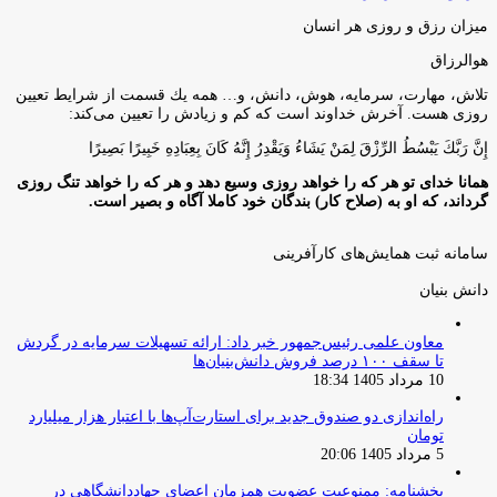
میزان رزق و روزی هر انسان
هوالرزاق
تلاش، مهارت، سرمايه، هوش، دانش، و… همه يك قسمت از شرايط تعيين
روزى هست. آخرش خداوند است كه كم و زيادش را تعيين مى‌كند:
إِنَّ رَبَّكَ يَبْسُطُ الرِّزْقَ لِمَنْ يَشَاءُ وَيَقْدِرُ إِنَّهُ كَانَ بِعِبَادِهِ خَبِيرًا بَصِيرًا
همانا خدای تو هر که را خواهد روزی وسیع دهد و هر که را خواهد تنگ روزی
گرداند، که او به (صلاح کار) بندگان خود کاملا آگاه و بصیر است.
سامانه ثبت همایش‌های کارآفرینی
دانش‌ بنیان‌
معاون علمی رئیس‌جمهور خبر داد: ارائه تسهیلات سرمایه در گردش
تا سقف ۱۰۰ درصد فروش دانش‌بنیان‌ها
10 مرداد 1405 18:34
راه‌اندازی دو صندوق جدید برای استارت‌آپ‌ها با اعتبار هزار میلیارد
تومان
5 مرداد 1405 20:06
بخشنامه: ممنوعیت عضویت همزمان اعضای جهاددانشگاهی در