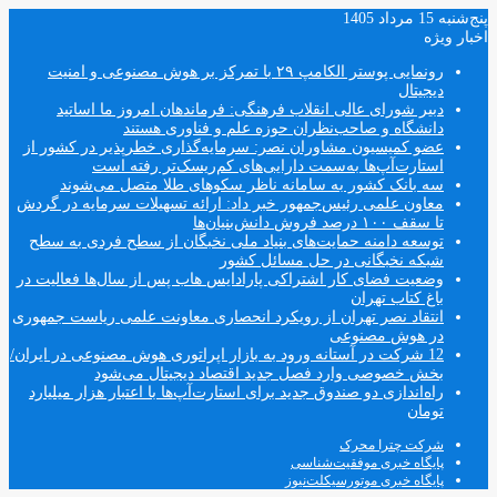
پنج‌شنبه 15 مرداد 1405
اخبار ویژه
رونمایی پوستر الکامپ ۲۹ با تمرکز بر هوش مصنوعی و امنیت
دیجیتال
دبیر شورای عالی انقلاب فرهنگی: فرماندهان امروز ما اساتید
دانشگاه و صاحب‌نظران حوزه علم و فناوری هستند
عضو کمیسیون مشاوران نصر: سرمایه‌گذاری خطرپذیر در کشور از
استارت‌آپ‌ها به‌سمت دارایی‌های کم‌ریسک‌تر رفته است
سه بانک کشور به سامانه ناظر سکوهای طلا متصل می‌شوند
معاون علمی رئیس‌جمهور خبر داد: ارائه تسهیلات سرمایه در گردش
تا سقف ۱۰۰ درصد فروش دانش‌بنیان‌ها
توسعه دامنه حمایت‌های بنیاد ملی نخبگان از سطح فردی به سطح
شبکه نخبگانی در حل مسائل کشور
وضعیت فضای کار اشتراکی پارادایس هاب پس از سال‌ها فعالیت در
باغ کتاب تهران
انتقاد نصر تهران از رویکرد انحصاری معاونت علمی ریاست جمهوری
در هوش مصنوعی
12 شرکت در آستانه ورود به بازار اپراتوری هوش مصنوعی در ایران/
بخش خصوصی وارد فصل جدید اقتصاد دیجیتال می‌شود
راه‌اندازی دو صندوق جدید برای استارت‌آپ‌ها با اعتبار هزار میلیارد
تومان
شرکت چترا محرک
پایگاه خبری موفقیت‌شناسی
پایگاه خبری موتورسیکلت‌نیوز