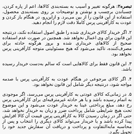
تبصره۲:
هرگونه تغییر و آسیب به بسته‌بندی کالاها، اعم از پاره کردن،
چسباندن برچسب و نوشتن و توضیحات بر روی بسته‌بندی محصول،
استفاده از این قانون را از بین می‌برد. و ازاین‌رو، در هنگام باز کردن و
عودت به کارآفرینی پرس کاملا دقت لازم را انجام دهید.
۲. اگر خریدار کالای خریداری شده را طبق اصول استفاده نکند، درنتیجه
این قانون برای وی اعمال نخواهد شد. همچنین در صورت عدم استفاده
صحیح از کالاهای خریداری شده و بروز هرگونه حادثه برای
مصرف‌کننده، تاکید می‌شود که هیج مسئولیتی متوجه کارآفرینی پرس
نخواهد بود.
۳. این قانون فقط برای کالاهایی است که سالم به‌دست خریدار رسیده
باشد.
۴. اگر کالای مرجوعی در هنگام عودت به کارآفرینی پرس با صدمه
مواجه شود، درنتیجه دیگر شامل این قانون نخواهد بود.
۵. در زمانی‌که کالای عودتی به کارآفرینی پرس می‌رسد، اگر موجودی
به اتمام رسیده باشد و یا هر حادثه غیرمترقبه‌ای برای کارآفرینی پرس
رخ دهد، مبلغ پرداختی عینا به خریدار عودت می‌شود و این موضوع
تحت هیچ شرایطی شامل پرداخت ضرر و زیان به خریدار نخواهد شد،
حتی اگر در زمان رسیدن کالا به کارآفرینی پرس قیمت آن کالا افزایش
پیدا کرده باشد و یا خریدار می‌تواند کالای دیگری را انتخاب و پس از
محاسبه مابه‌التفاوت و پرداخت و دریافت آن سفارش جدید خود را
تحویل بگیرد.