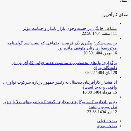
اینماد
صدای کارآفرین
مشاغل خانگی در جست‌وجوی بازار پایدار و حمایت مؤثر
11 اسفند 1404 22:56
بن‌بست‌شکن؛ پیگیری یک فرصت اجتماعی که پشت سد گواهینامه
موتورسواری زنان متوقف مانده بود
16 بهمن 1404 20:50
برگزاری پنل‌های تخصصی به مناسبت هفته جهانی کارآفرینی در
دانشگاه تهران
28 آبان 1404 08:22
آیا هشدار کارآفرینان دیجیتال به رئیس‌جمهور درباره سرکوب نوآوری،
واقعی و به‌جا است؟
15 مرداد 1404 16:38
‏رئیس اتحادیه کسب‌وکارهای مجازی: گفتند که پلتفرم‌های طلا باید زیر
نظر بورس باشند
12 تیر 1404 23:38
صفحه قبلی
صفحه بعدی