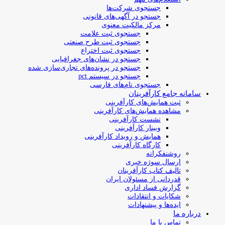
جستجوی شرکت‌ها
جستجو در آگهی‌های قانونی
مرکز مالکیت معنوی
جستجوی ثبت علامت
جستجوی ثبت طرح صنعتی
جستجوی ثبت اختراع
جستجو در نشان‌های جغرافیایی
جستجو در پرونده‌های تجاری‌سازی شده
جستجو در سیستم pct
جستجوی نام‌های فارسی
سامانه جامع کارآفرینان
ثبت همایش‌های کارآفرینی
مشاهده همایش‌های کارآفرینی
نشست کارآفرینی
وبینار کارآفرینی
همایش و رویداد کارآفرینی
کارگاه کارآفرینی
روشنفکرانه
ارسال سوژه‌ خبری
تالیف کتاب کارآفرینان
قدردانی از مسئولان ایران
گزارش فساد اداری
شکایات و انتقادات
ایده‌ها و پیشنهادات
درباره ما
تماس با ما