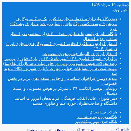
دوشنبه 19 مرداد 1405
اخبار ویژه
دیجی‌کالا وارد ارائه خدمات تجارت الکترونیک به کسب‌وکارها
می‌شود/ توسعه کسب‌وکارهای روستایی و حمایت از فروشندگان
خرد
پایگاه ملی فریلنسرها عملیاتی شد؛ ۳۰۰ هزار متخصص در انتظار
ساختار جدید اشتغال
انتشار گزارش عملکرد اتحادیه کشوری کسب‌وکارهای مجازی ایران
در سال ۱۴۰۴
4 مدال ایران در المپیاد جهانی هوش مصنوعی
برگزاری المپیک فناوری ۲۰۲۶ مهرماه ۱۴۰۵ در پارک فناوری پردیس
رصد تحولات هوش مصنوعی بومی در خاورمیانه و شمال آفریقا (منا)
مهلت ثبت‌نام در مسابقات جهانی مهارت تا پایان شهریور 1405 تمدید
شد
تمدید دومین فراخوان شناسایی و جذب استعدادهای برتر در بخش
خصوصی
رونمایی پوستر الکامپ ۲۹ با تمرکز بر هوش مصنوعی و امنیت
دیجیتال
دبیر شورای عالی انقلاب فرهنگی: فرماندهان امروز ما اساتید
دانشگاه و صاحب‌نظران حوزه علم و فناوری هستند
شرکت چترا محرک
پایگاه خبری موفقیت‌شناسی
پایگاه خبری موتورسیکلت‌نیوز