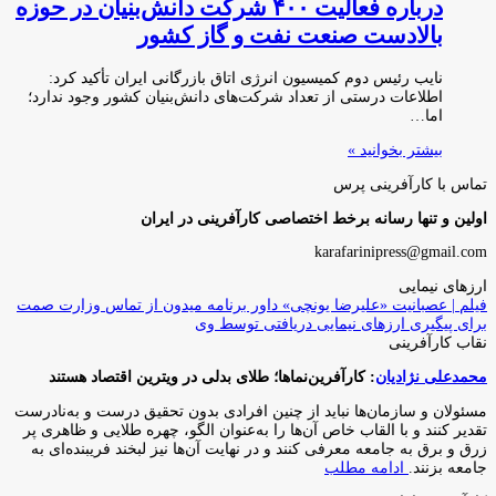
درباره فعالیت ۴۰۰ شرکت دانش‌بنیان در حوزه
بالادست صنعت نفت و گاز کشور
نایب رئیس دوم کمیسیون انرژی اتاق بازرگانی ایران تأکید کرد:
اطلاعات درستی از تعداد شرکت‌های دانش‌بنیان کشور وجود ندارد؛
اما…
بیشتر بخوانید »
تماس با کارآفرینی پرس
اولین و تنها رسانه برخط اختصاصی کارآفرینی در ایران
karafarinipress@gmail.com
ارزهای نیمایی
فیلم | عصبانیت «علیرضا یونچی» داور برنامه میدون از تماس وزارت صمت
برای پیگیری ارزهای نیمایی دریافتی توسط وی
نقاب کارآفرینی
محمدعلی نژادیان
: کارآفرین‌نماها؛ طلای بدلی در ویترین اقتصاد هستند
مسئولان و سازمان‌ها نباید از چنین افرادی بدون تحقیق درست و به‌نادرست
تقدیر کنند و با القاب خاص آ‌ن‌ها را به‌عنوان الگو، چهره طلایی و ظاهری پر
زرق و برق به جامعه معرفی کنند و در نهایت آن‌ها نیز لبخند فریبنده‌ای به
جامعه بزنند.
ادامه مطلب