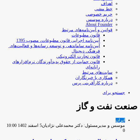
اهداف
خط مشی
حریم خصوصی
درباره موسس
About Founder
قوانین و آیین‌نامه‌های مرتبط
‌قانون مطبوعات
آیین‌نامه اجرایی قانون مطبوعات، مصوب 1395
آیین‌نامه سامان­دهی و توسعه رسانه­‌ها و فعالیت‌­های
فرهنگی دیجیتال
قانون تجارت الکترونیکی
قانون حمایت از حقوق پدیدآورندگان نرم‌افزارهای
رایانه‌ای
سایت‌های مرتبط
همکاری با خبرنگاران
درباره کارآفرینی پرس
جستجو برای
صنعت نفت و گاز
ایران
موسس و مدیرمسئول: دکتر محمدعلی نژادیان
5 اسفند 1402 10:00
0