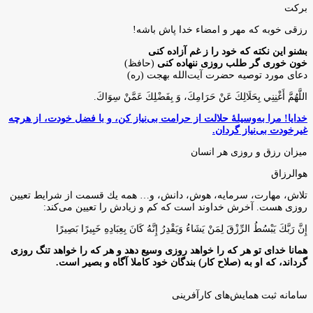
برکت
رزقی خوبه كه مهر و امضاء خدا پاش باشه!
بشنو این نکته که خود را ز غم آزاده کنی
خون خوری گر طلب روزی ننهاده کنی
(حافظ)
دعای مورد توصیه حضرت آیت‌الله بهجت (ره)
اللَّهُمَّ أَغْنِنِي بِحَلَالِكَ عَنْ حَرَامِكَ، وَ بِفَضْلِكَ عَمَّنْ سِوَاكَ‏.
خدایا! مرا به‌وسیلۀ حلالت از حرامت بی‌نیاز کن، و با فضل خودت، از هرچه
غیرخودت بی‌نیاز گردان.
میزان رزق و روزی هر انسان
هوالرزاق
تلاش، مهارت، سرمايه، هوش، دانش، و… همه يك قسمت از شرايط تعيين
روزى هست. آخرش خداوند است كه كم و زيادش را تعيين مى‌كند:
إِنَّ رَبَّكَ يَبْسُطُ الرِّزْقَ لِمَنْ يَشَاءُ وَيَقْدِرُ إِنَّهُ كَانَ بِعِبَادِهِ خَبِيرًا بَصِيرًا
همانا خدای تو هر که را خواهد روزی وسیع دهد و هر که را خواهد تنگ روزی
گرداند، که او به (صلاح کار) بندگان خود کاملا آگاه و بصیر است.
سامانه ثبت همایش‌های کارآفرینی