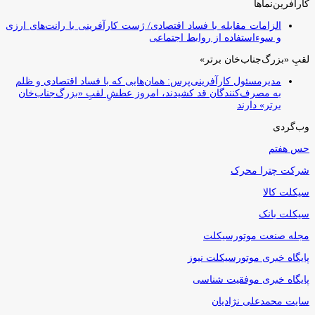
کارآفرین‌نماها
الزامات مقابله با فساد اقتصادی/ ژست کارآفرینی با رانت‌های ارزی
و سوءاستفاده از روابط اجتماعی
لقبِ «بزرگ‌جناب‌خان برتر»
مدیرمسئول کارآفرینی‌پرس: همان‌هایی که با فساد اقتصادی و ظلم
به مصرف‌کنندگان قد کشیدند، امروز عطشِ لقبِ «بزرگ‌جناب‌خان
برتر» دارند
وب‌گردی
حس هفتم
شرکت چترا محرک
سیکلت کالا
سیکلت بانک
مجله صنعت موتورسیکلت
پایگاه خبری موتورسیکلت نیوز
پایگاه خبری موفقیت شناسی
سایت محمدعلی نژادیان