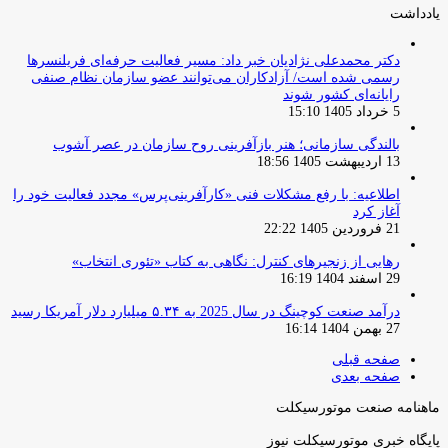
یادداشت
دکتر محمدعلی نژادیان خبر داد: مسیر فعالیت حرفه‌ای فریلنسرها
رسمی شده است/ آزادکاران می‌توانند عضو سازمان نظام صنفی
رایانه‌ای کشور شوند
5 خرداد 1405 15:10
بالندگی سازمانی؛ هنر بازآفرینی روح سازمان در عصر آشوب
13 اردیبهشت 1405 18:56
اطلاعیه: با رفع مشکلات فنی «کارآفرینی‌پرس» مجدد فعالیت خود را
آغاز کرد
21 فروردین 1405 22:22
رهایی از زنجیرهای کنترل: نگاهی به کتاب «تئوری انتخاب»
29 اسفند 1404 16:19
درآمد صنعت کوچینگ در سال 2025 به ۵.۳۴ میلیارد دلار آمریکا رسید
27 بهمن 1404 16:14
صفحه قبلی
صفحه بعدی
ماهنامه صنعت موتورسیکلت
پایگاه خبری موتورسیکلت نیوز