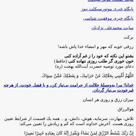
پایگاه خبری موتورسیکلت نیوز
پایگاه خبری موفقیت شناسی
سایت محمدعلی نژادیان
برکت
رزقی خوبه كه مهر و امضاء خدا پاش باشه!
بشنو این نکته که خود را ز غم آزاده کنی
خون خوری گر طلب روزی ننهاده کنی
(حافظ)
دعای مورد توصیه حضرت آیت‌الله بهجت (ره)
اللَّهُمَّ أَغْنِنِي بِحَلَالِكَ عَنْ حَرَامِكَ، وَ بِفَضْلِكَ عَمَّنْ سِوَاكَ‏.
خدایا! مرا به‌وسیلۀ حلالت از حرامت بی‌نیاز کن، و با فضل خودت، از هرچه
غیرخودت بی‌نیاز گردان.
میزان رزق و روزی هر انسان
هوالرزاق
تلاش، مهارت، سرمايه، هوش، دانش، و… همه يك قسمت از شرايط تعيين
روزى هست. آخرش خداوند است كه كم و زيادش را تعيين مى‌كند:
إِنَّ رَبَّكَ يَبْسُطُ الرِّزْقَ لِمَنْ يَشَاءُ وَيَقْدِرُ إِنَّهُ كَانَ بِعِبَادِهِ خَبِيرًا بَصِيرًا