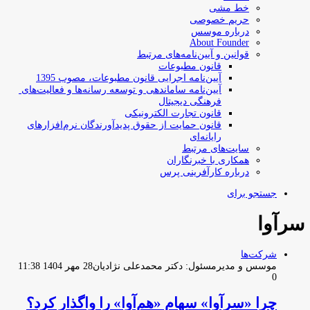
خط مشی
حریم خصوصی
درباره موسس
About Founder
قوانین و آیین‌نامه‌های مرتبط
‌قانون مطبوعات
آیین‌نامه اجرایی قانون مطبوعات، مصوب 1395
آیین‌نامه سامان­دهی و توسعه رسانه­‌ها و فعالیت‌­های
فرهنگی دیجیتال
قانون تجارت الکترونیکی
قانون حمایت از حقوق پدیدآورندگان نرم‌افزارهای
رایانه‌ای
سایت‌های مرتبط
همکاری با خبرنگاران
درباره کارآفرینی پرس
جستجو برای
سرآوا
شرکت‌ها
موسس و مدیرمسئول: دکتر محمدعلی نژادیان
28 مهر 1404 11:38
0
چرا «سرآوا» سهام «هم‌آوا» را واگذار کرد؟