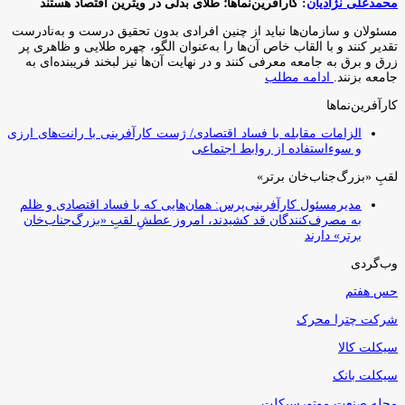
محمدعلی نژادیان
: کارآفرین‌نماها؛ طلای بدلی در ویترین اقتصاد هستند
مسئولان و سازمان‌ها نباید از چنین افرادی بدون تحقیق درست و به‌نادرست
تقدیر کنند و با القاب خاص آ‌ن‌ها را به‌عنوان الگو، چهره طلایی و ظاهری پر
زرق و برق به جامعه معرفی کنند و در نهایت آن‌ها نیز لبخند فریبنده‌ای به
جامعه بزنند.
ادامه مطلب
کارآفرین‌نماها
الزامات مقابله با فساد اقتصادی/ ژست کارآفرینی با رانت‌های ارزی
و سوءاستفاده از روابط اجتماعی
لقبِ «بزرگ‌جناب‌خان برتر»
مدیرمسئول کارآفرینی‌پرس: همان‌هایی که با فساد اقتصادی و ظلم
به مصرف‌کنندگان قد کشیدند، امروز عطشِ لقبِ «بزرگ‌جناب‌خان
برتر» دارند
وب‌گردی
حس هفتم
شرکت چترا محرک
سیکلت کالا
سیکلت بانک
مجله صنعت موتورسیکلت