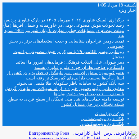
یکشنبه 18 مرداد 1405
اخبار ویژه
برگزاری المپیک فناوری ۲۰۲۶ مهرماه ۱۴۰۵ در پارک فناوری پردیس
رصد تحولات هوش مصنوعی بومی در خاورمیانه و شمال آفریقا (منا)
مهلت ثبت‌نام در مسابقات جهانی مهارت تا پایان شهریور 1405 تمدید
شد
تمدید دومین فراخوان شناسایی و جذب استعدادهای برتر در بخش
خصوصی
رونمایی پوستر الکامپ ۲۹ با تمرکز بر هوش مصنوعی و امنیت
دیجیتال
دبیر شورای عالی انقلاب فرهنگی: فرماندهان امروز ما اساتید
دانشگاه و صاحب‌نظران حوزه علم و فناوری هستند
عضو کمیسیون مشاوران نصر: سرمایه‌گذاری خطرپذیر در کشور از
استارت‌آپ‌ها به‌سمت دارایی‌های کم‌ریسک‌تر رفته است
سه بانک کشور به سامانه ناظر سکوهای طلا متصل می‌شوند
معاون علمی رئیس‌جمهور خبر داد: ارائه تسهیلات سرمایه در گردش
تا سقف ۱۰۰ درصد فروش دانش‌بنیان‌ها
توسعه دامنه حمایت‌های بنیاد ملی نخبگان از سطح فردی به سطح
شبکه نخبگانی در حل مسائل کشور
شرکت چترا محرک
پایگاه خبری موفقیت‌شناسی
پایگاه خبری موتورسیکلت‌نیوز