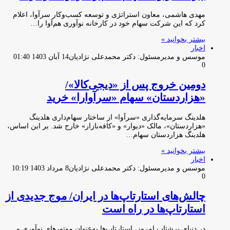
مهدی هاشمی، معاون استراتژی و توسعه کسب‌وکار سرآوا، اعلام
کرد که این شرکت سهام خود در کارخانه نوآوری هم‌آوا را…
بیشتر بخوانید »
اخبار
موسس و مدیرمسئول: دکتر محمدعلی نژادیان
14 آبان 1403 01:40
0
دومین خروج پس از «دیجی‌کالا»/
«هزاردستان» سهام «سرآوارا» خرید
هلدینگ سرمایه‌گذاری «سرآوا» از ساختار سهام‌داری هلدینگ
«هزاردستان»، مالک «دیوار» و «کافه‌بازار» خارج شد. بر این اساس،
هلدینگ هزاردستان سهام…
بیشتر بخوانید »
اخبار
موسس و مدیرمسئول: دکتر محمدعلی نژادیان
8 مرداد 1403 10:19
0
چالش‌های استارتاپ‌‌ها در ایران/ موج جدیدی از
استارتاپ‌ها در راه است
در دنیای پرشتاب امروز، استارتاپ‌ها به‌عنوان موتورهای نوآوری و