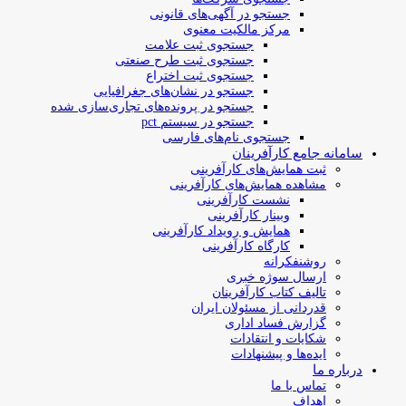
جستجو در آگهی‌های قانونی
مرکز مالکیت معنوی
جستجوی ثبت علامت
جستجوی ثبت طرح صنعتی
جستجوی ثبت اختراع
جستجو در نشان‌های جغرافیایی
جستجو در پرونده‌های تجاری‌سازی شده
جستجو در سیستم pct
جستجوی نام‌های فارسی
سامانه جامع کارآفرینان
ثبت همایش‌های کارآفرینی
مشاهده همایش‌های کارآفرینی
نشست کارآفرینی
وبینار کارآفرینی
همایش و رویداد کارآفرینی
کارگاه کارآفرینی
روشنفکرانه
ارسال سوژه‌ خبری
تالیف کتاب کارآفرینان
قدردانی از مسئولان ایران
گزارش فساد اداری
شکایات و انتقادات
ایده‌ها و پیشنهادات
درباره ما
تماس با ما
اهداف