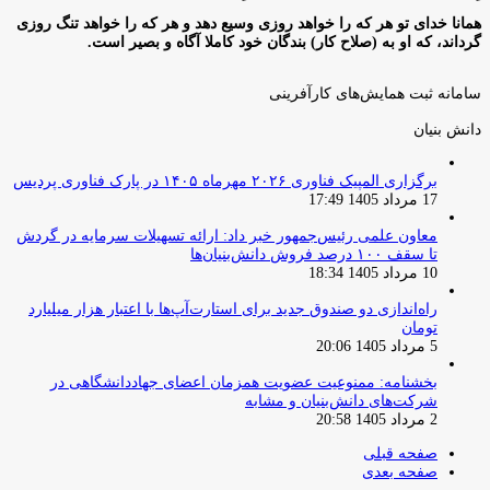
همانا خدای تو هر که را خواهد روزی وسیع دهد و هر که را خواهد تنگ روزی
گرداند، که او به (صلاح کار) بندگان خود کاملا آگاه و بصیر است.
سامانه ثبت همایش‌های کارآفرینی
دانش‌ بنیان‌
برگزاری المپیک فناوری ۲۰۲۶ مهرماه ۱۴۰۵ در پارک فناوری پردیس
17 مرداد 1405 17:49
معاون علمی رئیس‌جمهور خبر داد: ارائه تسهیلات سرمایه در گردش
تا سقف ۱۰۰ درصد فروش دانش‌بنیان‌ها
10 مرداد 1405 18:34
راه‌اندازی دو صندوق جدید برای استارت‌آپ‌ها با اعتبار هزار میلیارد
تومان
5 مرداد 1405 20:06
بخشنامه: ممنوعیت عضویت همزمان اعضای جهاددانشگاهی در
شرکت‌های دانش‌بنیان و مشابه
2 مرداد 1405 20:58
صفحه قبلی
صفحه بعدی