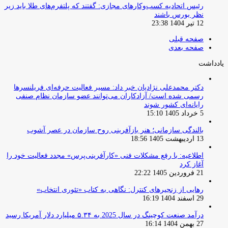
‏رئیس اتحادیه کسب‌وکارهای مجازی: گفتند که پلتفرم‌های طلا باید زیر
نظر بورس باشند
12 تیر 1404 23:38
صفحه قبلی
صفحه بعدی
یادداشت
دکتر محمدعلی نژادیان خبر داد: مسیر فعالیت حرفه‌ای فریلنسرها
رسمی شده است/ آزادکاران می‌توانند عضو سازمان نظام صنفی
رایانه‌ای کشور شوند
5 خرداد 1405 15:10
بالندگی سازمانی؛ هنر بازآفرینی روح سازمان در عصر آشوب
13 اردیبهشت 1405 18:56
اطلاعیه: با رفع مشکلات فنی «کارآفرینی‌پرس» مجدد فعالیت خود را
آغاز کرد
21 فروردین 1405 22:22
رهایی از زنجیرهای کنترل: نگاهی به کتاب «تئوری انتخاب»
29 اسفند 1404 16:19
درآمد صنعت کوچینگ در سال 2025 به ۵.۳۴ میلیارد دلار آمریکا رسید
27 بهمن 1404 16:14