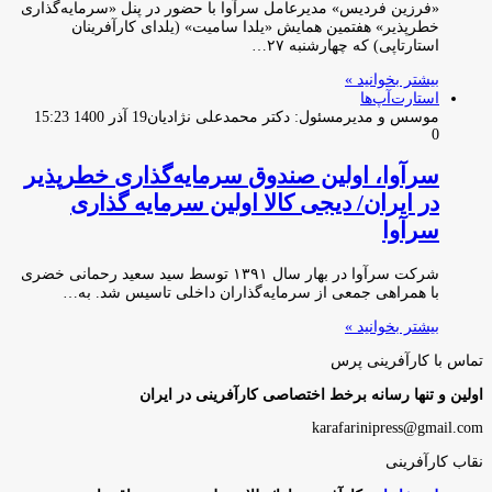
«فرزین فردیس» مدیرعامل سرآوا با حضور در پنل «سرمایه‌گذاری
خطرپذیر» هفتمین همایش «یلدا سامیت» (یلدای کارآفرینان
استارتاپی) که چهارشنبه ۲۷…
بیشتر بخوانید »
استارت‌آپ‌ها
موسس و مدیرمسئول: دکتر محمدعلی نژادیان
19 آذر 1400 15:23
0
سرآوا، اولین صندوق سرمایه‌گذاری خطرپذیر
در ایران/ دیجی کالا اولین سرمایه گذاری
سرآوا
شرکت سرآوا در بهار سال ۱۳۹۱ توسط سید سعید رحمانی خضری
با همراهی جمعی از سرمایه‌گذاران داخلی تاسیس شد. به…
بیشتر بخوانید »
تماس با کارآفرینی پرس
اولین و تنها رسانه برخط اختصاصی کارآفرینی در ایران
karafarinipress@gmail.com
نقاب کارآفرینی