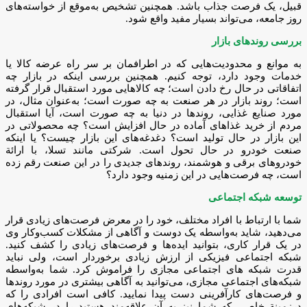
قبیل، یک فرصت جذاب باشد. همچنین تشخیص به‌موقع از خواسته‌های
روز جامعه، می‌تواند بسیار مفید واقع شود.
بررسی روندهای بازار
به موانع و محدودیت‌هایی که در اطرافمان بر سر راه عرضه کالا یا
خدمات وجود دارد، توجه کنیم. همچنین بررسی اینکه در بازار چه
اتفاقاتی در حال رخ دادن است؛ چه کالاهایی مورد استقبال قرار گرفته
است؛ روند بازار در هر صنعت به چه صورت است؛ به‌عنوان مثال، در
مورد صنایع غذایی، روندها در دنیا به چه صورت است، آیا استقبال
مردم از خرید غذاهای آماده در حال افزایش است؟ چه محصولاتی در
این بازار در حال تولید است؟ دغدغه‌های این بازار چیست؟ یا اینکه
صنعت خودرو در حال تحول است. شرکتی مانند تسلا، با ارائة
خودروهای برقی و هوشمند، روندهای جدیدی را در این صنعت رقم زده
است، چه فرصت‌هایی در این زمنیه وجود دارد؟
توسعه شبکه اجتماعی
شما با ارتباط با افراد مختلف، خود را در معرض فرصت‌های زیادی قرار
می‌دهید، شاید به‌واسطه یک دوست و آگاهی از مشکلات کسب‌وکار وی
در یک قرار کاری، بتوانید ایده‌ها و فرصت‌های زیادی را کشف کنید.
شبکه اجتماعی فیزیکی از ارزش زیادی برخوردار است، ولی نباید
قدرت شبکه های اجتماعی مجازی را فراموش کرد. شما به‌واسطه
شبکه‌های اجتماعی مجازی، می‌توانید به آگاهی بیشتری در مورد روندها
و فرصت‌های کارآفرینی دست پیدا نمایید. کافی است افرادی را که
درزمینة خاصی که شما نیز به آن علاقه‌مند هستید را در شبکه‌های