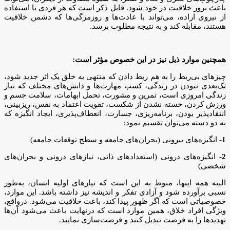
باعث بروز خلاقیت در خود شود. قابل ذکر است که هر فردی با استفاده
از نیروی اراده، می‌تواند با عادت‌ها و روزمرگی‌ها که دشمن خلاقیت
هستند، مقابله کند و به نتیجه مطلوب برسد.
همچنین موارد ذیل نیز در این خصوص مؤثر است:
چیزهای بی‌ربط را به هم ربط دادن که منتهی به خلق یک اثر جدید شود،
تک‌بعدی نبودن در زندگی، کسب مهارت‌ها و دانش‌های مختلف که نیاز
زندگی امروزی است، تمرین و مشورت، تحمل ابهامات، سلامت جسم و
ورزش کردن، خسته نشدن از شکست، تقویت اعتماد به نفس، ریزبینی،
انتقادپذیر بودن، برنامه‌ریزی، جسارت، انعطاف‌پذیری، ایجاد انگیزه که
به دو دسته می‌توان تقسیم نمود:
1-
انگیزه‌های بیرونی (بحران‌های جامعه و سطح توقعات جامعه)
2-
انگیزه‌های درونی (استعدادهای ذاتی، نیازهای درونی و بحران‌های
شخصی)
البته همه اینها، منوط به این است که نیازهای اولیه انسان، به‌طور
نسبی برآورده شود و آزادی تفکر و اندیشه نیز داشته باشد. این موارد،
خصوصیاتی است که اگر ظهور پیدا کند، باعث خلاقیت می‌شود. درواقع،
ویژگی افراد خلاق، همین موارد است که درنهایت باعث می‌شود آن‌ها
تهدیدها را به فرصت تبدیل کنند و فرصت‌سازی نمایند.