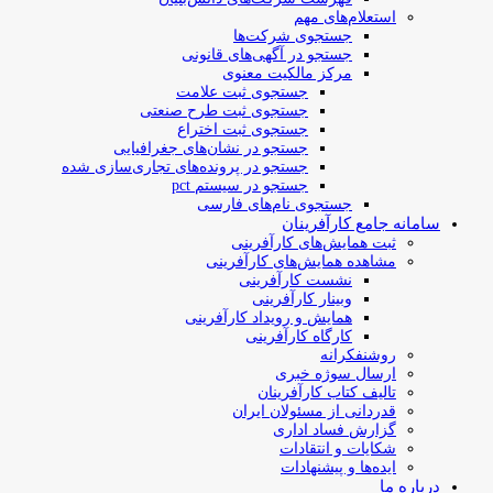
استعلام‌های مهم
جستجوی شرکت‌ها
جستجو در آگهی‌های قانونی
مرکز مالکیت معنوی
جستجوی ثبت علامت
جستجوی ثبت طرح صنعتی
جستجوی ثبت اختراع
جستجو در نشان‌های جغرافیایی
جستجو در پرونده‌های تجاری‌سازی شده
جستجو در سیستم pct
جستجوی نام‌های فارسی
سامانه جامع کارآفرینان
ثبت همایش‌های کارآفرینی
مشاهده همایش‌های کارآفرینی
نشست کارآفرینی
وبینار کارآفرینی
همایش و رویداد کارآفرینی
کارگاه کارآفرینی
روشنفکرانه
ارسال سوژه‌ خبری
تالیف کتاب کارآفرینان
قدردانی از مسئولان ایران
گزارش فساد اداری
شکایات و انتقادات
ایده‌ها و پیشنهادات
درباره ما