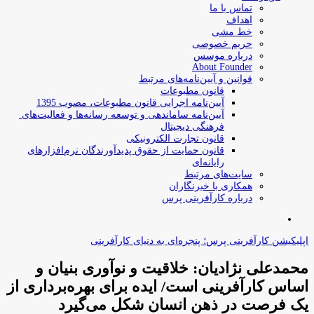
تماس با ما
اهداف
خط مشی
حریم خصوصی
درباره موسس
About Founder
قوانین و آیین‌نامه‌های مرتبط
‌قانون مطبوعات
آیین‌نامه اجرایی قانون مطبوعات، مصوب 1395
آیین‌نامه سامان­دهی و توسعه رسانه­‌ها و فعالیت‌­های
فرهنگی دیجیتال
قانون تجارت الکترونیکی
قانون حمایت از حقوق پدیدآورندگان نرم‌افزارهای
رایانه‌ای
سایت‌های مرتبط
همکاری با خبرنگاران
درباره کارآفرینی پرس
جستجو
برای
اپلیکیشن کارآفرینی پرس؛ پنجره‌ای به دنیای کارآفرینی
محمدعلی نژادیان: خلاقیت و نوآوری بنیان و
اساس کارآفرینی است/ ایده برای بهره‌برداری از
یک فرصت در ذهن انسان شکل می‌گیرد