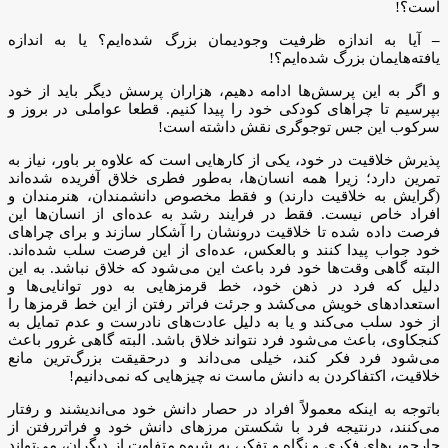
است؟!
–
آیا به اندازه ظرفیت وجودیمان بزرگ شده‌ایم؟ یا به اندازه
یافته‌هایمان بزرگ شده‌ایم؟!
و اگر به این پرسش‌ها ادامه دهیم، هزاران پرسش دیگر باید از خود
بپرسیم تا چراهای کودکی خود را پیدا کنیم. قطعا عواملی در بروز و
سرکوب این جس توجوگری نقش داشته است!
پذیرش خلاقیت در خود، یکی از کارهایی است که علاوه بر باور، نیاز به
تمرین دارد؛ زیرا همه انسان‌ها، به‌طور فطری خلاق آفریده شده‌اند
(گرایش به خلاقیت دارند) و فقط مخصوص دانشمندان، هنرمندان و
افراد خاص نیست. فقط در فرایند رشد به عده‌ای از انسان‌ها این
فرصت داده شده تا خلاقیت درونشان را آشکار سازند و برای چراهای
خود جواب پیدا کنند و بالعکس، عده‌ای از این فرصت سلب شده‌اند.
البته گاهی وقت‌ها خود فرد باعث این می‌شود که خلاق نباشد. به این
دلیل که فرد در ذهن خود، خط قرمزهایی به دور توانایی‌ها و
استعدادهای خویش می‌کشد و جرئت فراتر رفتن از این خط قرمزها را
از خود سلب می‌کند و یا به دلیل عادت‌های نادرست و عدم تمایل به
کنجکاوی، باعث می‌شود فرد نتواند خلاق باشد. البته گاهی غرور باعث
می‌شود فرد فکر کند، خیلی می‌داند و درحقیقت بزرگ‌ترین مانع
خلاقیت، اکتفاکردن به دانش ماست نه چیزهایی که نمی‌دانیم!
باتوجه به اینکه معمولاً افراد در حصار دانش خود می‌اندیشند و رفتار
می‌کنند، درنتیجه فرد با شکستن مرزهای دانش خود و فراتررفتن از
چارچوب‌های فکری و نگاه و تفکر، به شیوه متفاوت از دیگران، می‌تواند