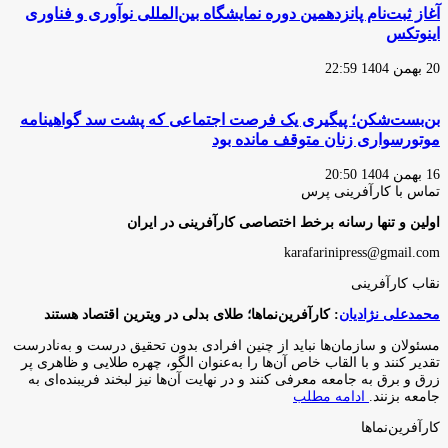
آغاز ثبت‌نام پانزدهمین دوره نمایشگاه بین‌المللی نوآوری و فناوری
اینوتکس
20 بهمن 1404 22:59
بن‌بست‌شکن؛ پیگیری یک فرصت اجتماعی که پشت سد گواهینامه
موتورسواری زنان متوقف مانده بود
16 بهمن 1404 20:50
تماس با کارآفرینی پرس
اولین و تنها رسانه برخط اختصاصی کارآفرینی در ایران
karafarinipress@gmail.com
نقاب کارآفرینی
محمدعلی نژادیان
: کارآفرین‌نماها؛ طلای بدلی در ویترین اقتصاد هستند
مسئولان و سازمان‌ها نباید از چنین افرادی بدون تحقیق درست و به‌نادرست
تقدیر کنند و با القاب خاص آ‌ن‌ها را به‌عنوان الگو، چهره طلایی و ظاهری پر
زرق و برق به جامعه معرفی کنند و در نهایت آن‌ها نیز لبخند فریبنده‌ای به
جامعه بزنند.
ادامه مطلب
کارآفرین‌نماها