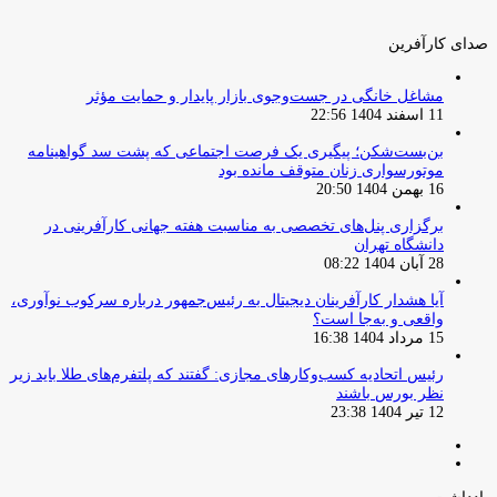
صدای کارآفرین
مشاغل خانگی در جست‌وجوی بازار پایدار و حمایت مؤثر
11 اسفند 1404 22:56
بن‌بست‌شکن؛ پیگیری یک فرصت اجتماعی که پشت سد گواهینامه
موتورسواری زنان متوقف مانده بود
16 بهمن 1404 20:50
برگزاری پنل‌های تخصصی به مناسبت هفته جهانی کارآفرینی در
دانشگاه تهران
28 آبان 1404 08:22
آیا هشدار کارآفرینان دیجیتال به رئیس‌جمهور درباره سرکوب نوآوری،
واقعی و به‌جا است؟
15 مرداد 1404 16:38
‏رئیس اتحادیه کسب‌وکارهای مجازی: گفتند که پلتفرم‌های طلا باید زیر
نظر بورس باشند
12 تیر 1404 23:38
صفحه
صفحه
قبلی
بعدی