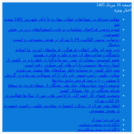
جمعه 16 مرداد 1405
اخبار ویژه
مهلت ثبت‌نام در مسابقات جهانی مهارت تا پایان شهریور 1405 تمدید
شد
تمدید دومین فراخوان شناسایی و جذب استعدادهای برتر در بخش
خصوصی
رونمایی پوستر الکامپ ۲۹ با تمرکز بر هوش مصنوعی و امنیت
دیجیتال
دبیر شورای عالی انقلاب فرهنگی: فرماندهان امروز ما اساتید
دانشگاه و صاحب‌نظران حوزه علم و فناوری هستند
عضو کمیسیون مشاوران نصر: سرمایه‌گذاری خطرپذیر در کشور از
استارت‌آپ‌ها به‌سمت دارایی‌های کم‌ریسک‌تر رفته است
سه بانک کشور به سامانه ناظر سکوهای طلا متصل می‌شوند
معاون علمی رئیس‌جمهور خبر داد: ارائه تسهیلات سرمایه در گردش
تا سقف ۱۰۰ درصد فروش دانش‌بنیان‌ها
توسعه دامنه حمایت‌های بنیاد ملی نخبگان از سطح فردی به سطح
شبکه نخبگانی در حل مسائل کشور
وضعیت فضای کار اشتراکی پارادایس هاب پس از سال‌ها فعالیت در
باغ کتاب تهران
انتقاد نصر تهران از رویکرد انحصاری معاونت علمی ریاست جمهوری
در هوش مصنوعی
شرکت چترا محرک
پایگاه خبری موفقیت‌شناسی
پایگاه خبری موتورسیکلت‌نیوز