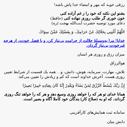
رزقی خوبه كه مهر و امضاء خدا پاش باشه!
بشنو این نکته که خود را ز غم آزاده کنی
خون خوری گر طلب روزی ننهاده کنی
(حافظ)
دعای مورد توصیه حضرت آیت‌الله بهجت (ره)
اللَّهُمَّ أَغْنِنِي بِحَلَالِكَ عَنْ حَرَامِكَ، وَ بِفَضْلِكَ عَمَّنْ سِوَاكَ‏.
خدایا! مرا به‌وسیلۀ حلالت از حرامت بی‌نیاز کن، و با فضل خودت، از هرچه
غیرخودت بی‌نیاز گردان.
میزان رزق و روزی هر انسان
هوالرزاق
تلاش، مهارت، سرمايه، هوش، دانش، و… همه يك قسمت از شرايط تعيين
روزى هست. آخرش خداوند است كه كم و زيادش را تعيين مى‌كند:
إِنَّ رَبَّكَ يَبْسُطُ الرِّزْقَ لِمَنْ يَشَاءُ وَيَقْدِرُ إِنَّهُ كَانَ بِعِبَادِهِ خَبِيرًا بَصِيرًا
همانا خدای تو هر که را خواهد روزی وسیع دهد و هر که را خواهد تنگ روزی
گرداند، که او به (صلاح کار) بندگان خود کاملا آگاه و بصیر است.
سامانه ثبت همایش‌های کارآفرینی
دانش‌ بنیان‌