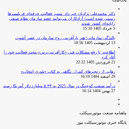
یادداشت
دکتر محمدعلی نژادیان خبر داد: مسیر فعالیت حرفه‌ای فریلنسرها
رسمی شده است/ آزادکاران می‌توانند عضو سازمان نظام صنفی
رایانه‌ای کشور شوند
5 خرداد 1405 15:10
بالندگی سازمانی؛ هنر بازآفرینی روح سازمان در عصر آشوب
13 اردیبهشت 1405 18:56
اطلاعیه: با رفع مشکلات فنی «کارآفرینی‌پرس» مجدد فعالیت خود را
آغاز کرد
21 فروردین 1405 22:22
رهایی از زنجیرهای کنترل: نگاهی به کتاب «تئوری انتخاب»
29 اسفند 1404 16:19
درآمد صنعت کوچینگ در سال 2025 به ۵.۳۴ میلیارد دلار آمریکا رسید
27 بهمن 1404 16:14
صفحه
صفحه
قبلی
بعدی
ماهنامه صنعت موتورسیکلت
پایگاه خبری موتورسیکلت نیوز