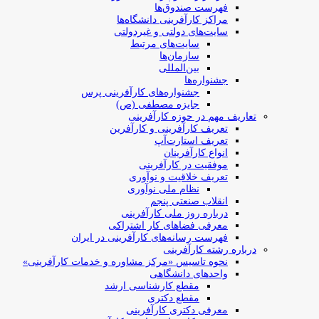
فهرست صندوق‌ها
مراکز کارآفرینی دانشگاه‌ها
سایت‌های دولتی و غیردولتی
سایت‌های مرتبط
سازمان‌ها
بین‌المللی
جشنواره‌ها
جشنواره‌های کارآفرینی‌ پرس
جایزه مصطفی (ص)
تعاریف مهم در حوزه کارآفرینی
تعریف کارآفرینی و کارآفرین
تعریف استارت‌آپ
انواع کارآفرینان
موفقیت در کارآفرینی
تعریف خلاقیت و نوآوری
نظام ملی نوآوری
انقلاب صنعتی پنجم
درباره روز ملی کارآفرینی
معرفی فضاهای کار اشتراکی
فهرست رسانه‌های کارآفرینی در ایران
درباره رشته کارآفرینی
نحوه تاسیس «مرکز مشاوره و خدمات کارآفرینی»
واحدهای دانشگاهی
مقطع کارشناسی ارشد
مقطع دکتری
معرفی دکتری کارآفرینی