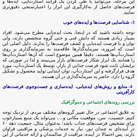
این مرحله، می‌توانید با طی کردن یک فرایند استارت‌آپی، ایده‌ها و
فرصت‌های حاصل از به‌کارگیری این ابزار را اعتبارسنجی دقیق‌تری
نمایید.
3-
شناسایی فرصت‌ها و ایده‌های خوب
توجه داشته باشید که در اینجا، بحث ایده‌یابی مطرح می‌شود. افراد
بسیار زیادی هستند که دانش فنی و حتی گروه متخصص دارند، ولی
توان و یا فرصت ایده‌یابی و کشف فرصت‌ها را ندارند. دلیل اصلی این
است که امروزه، سرمایه‌گذارها علاقه‌مند به سرمایه‌گذاری بر روی
استارت‌آپ‌ها هستند، دقیقا همین موضوع است که آن‌ها استارت‌آپ‌ها
را همانند یک ابزار شکار فرصت‌های بازار می‌بینند و لذا در صورتی که
برایشان ثابت شود فرصت جذابی از بازار، توسط یک استارت‌آپ، مورد
هدف قرارگرفته و این استارت‌آپ، توان ابتدایی تولید محصول و تشکیل
گروه را دارد، حاضر به سرمایه‌گذاری در آن هستند.
4- منابع و روش‌های ایده‌یابی، ایده‌سازی و جست‌وجوی فرصت‌های
کارآفرینی
بررسی روندهای اجتماعی و دموگرافیک
به علایق اجتماعی در حال تغییر گروه‌های مختلف مردم، از نزدیک توجه
کنیم. جنسیت، سن، موقعیت مکانی و…، می‌تواند یک منبع بسیارخوب
برای تشخیص فرصت‌های جذاب باشد؛ به‌عنوان مثال، جمعیت دهة ۶۰
در آینده‌ای نه چندان دور، نیاز به خدمات پزشکی و مراقبتی فراوان
دارند، پس احتمالا در آینده، مراقبت از سالمندان و ارائه خدماتی از این