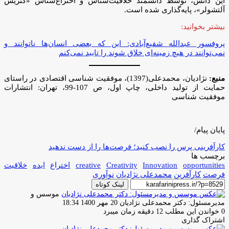
این دانش، توسط دانشمند خلاقیت‌شناس و اختراع‌شناس «گنریش
آلتشولر»، پایه‌گذاری شده است.
بیشتر بخوانید:
پروفسور عبدالله شفیع‌آبادی: این که بعضی انسان‌ها ناتوانند و
نمی‌توانند در هیچ زمینه‌ای خلاق شوند را تایید نمی‌کنم
منبع:
نژادیان، محمدعلی(1397)، موفقیت شناسی اقتصادی در راستای
حمایت از تولید داخلی، چاپ اول، ص 107-99، تهران: انتشارات
موفقیت شناسی
پایان پیام/
کارآفرینی پرس را نصب کنید؛ فرصت‌ها را از دست ندهید
برچسب ها
opportunities
Innovation
Creativity
creative
اختراع
ایده
خلاقیت
فرصت
کارآفرین
محمدعلی نژادیان
نوآوری
لینک کوتاه
موسس و
ارسال
مدیرمسئول: دکتر محمدعلی نژادیان
20 مهر 1400 18:34
ایمیل
0
خواندن این مطلب 12 دقیقه زمان میبرد
اشتراک گذاری
چاپ
فیس
توئیتر
واتس
تلگرام
لینکدین
اشتراک