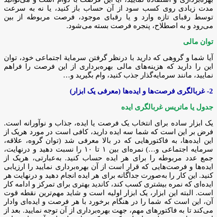
مدت زیادی روی کسب سود از آن حساب باز کنید، یا نه به سرعت
توسط رقبای تازه وارد و یا رقبای موجود، فرصت مربوطه از بین
می‌رود و به اصطلاح، پنجره فرصت بسته می‌شود.
توان مالی
آیا شما و گروهی که دارید با درنظر گرفتن سرمایة اجتماعی خود، توان
این را دارید که هزینه‌های مالی بهره‌برداری از این فرصت را فراهم
نمایید، مانند سرمایه‌گذار جذب کنید، وام بگیرید و…
2-
غربالگری فرصت‌ها و ایده‌ها (معرفی یک ابزار)
جدول یا ماتریس غربالگری ایده
یک ابزار ساده برای انتخاب یک فرصت یا ایده، جذاب و نوآورانه است.
فرض بر این است که شما سه ایده دارید، کافی است در مورد هریک از
این ایده‌ها، به فاکتورهایی که در بالا معرفی شد (توان گروه، علاقه،
سرمایه اجتماعی و…) نمره‌ای بین ۱ تا ۱۰ را نسبت دهید و درنهایت،
جمع عدد مربوطه را برای هر ایده حساب کنید. به‌عبارتی، هریک از
ایده‌ها و فرصت‌هایی که قرار است از آن بهره‌برداری نمایید را ارزیابی
کنید. این کار را به‌صورت جداگانه برای هر ایده انجام دهید و درنهایت هر
ایده‌ای که نمره بیشتری کسب کند، کاندید بهتری برای تمرکز و ادامه کار
است. البته این ابزار، یک ابزار اولیه است و شاید مهم‌ترین نقطه قوت
آن، این است که شما را در هنگام برخورد با هر فرصت و ایده‌ای وادار
می‌کند تا به فاکتورهای مهم، جهت بهره‌برداری از آن توجه نمایید. بعد از