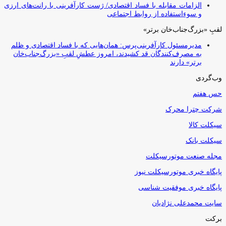
الزامات مقابله با فساد اقتصادی/ ژست کارآفرینی با رانت‌های ارزی
و سوءاستفاده از روابط اجتماعی
لقبِ «بزرگ‌جناب‌خان برتر»
مدیرمسئول کارآفرینی‌پرس: همان‌هایی که با فساد اقتصادی و ظلم
به مصرف‌کنندگان قد کشیدند، امروز عطشِ لقبِ «بزرگ‌جناب‌خان
برتر» دارند
وب‌گردی
حس هفتم
شرکت چترا محرک
سیکلت کالا
سیکلت بانک
مجله صنعت موتورسیکلت
پایگاه خبری موتورسیکلت نیوز
پایگاه خبری موفقیت شناسی
سایت محمدعلی نژادیان
برکت