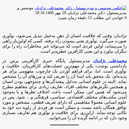
موسس و
ارسال
مدیرمسئول: دکتر محمدعلی نژادیان
20 مهر 1400 18:34
ایمیل
0
خواندن این مطلب 12 دقیقه زمان میبرد
نژادیان: وقتی که خلاقیت انسان از ذهن به‌عمل تبدیل می‌شود، نوآوری
صورت می‌گیرد. نوآوری یعنی پیمودن راه نرفته. کسی که اولین‌بار راهی
را می‌پیماید، اولین فردی است که می‌تواند خبر مخاطرات راه را برای
دیگران بیاورد و این یعنی کارآفرین خطرپذیر است.
محمدعلی نژادیان
مدیرمسئول پایگاه خبری کارآفرینی پرس در
یادداشتی نوشت:
یکی از مهم‌ترین خصلت‌های کارآفرینان، خلاقیت و
نوآوری است. اما، برای فراهم آوردن یک چارچوب مفهومی برای هر
پدیده‌ای، یک محقق باید ابتدا آن را تعریف کند و مرزهای آن را مشخص
نماید. البته در علوم انسانی به‌دلیل پیچیدگی‌ها و چندوجهی بودن انسان
و همچنین نگرش‌های مختلف افراد، تعاریف زیادی برای مفاهیم مطرح
می‌شود که همین امر، ممکن است باعث اختلاف نظرها و یا به‌وجود
آمدن مکتب‌های مختلف اقتصادی، سیاسی، فرهنگی و… شود. پس در
علوم انسانی معمولا مفاهیمی که دارای تعریف قطعی، مشخص و مورد
توافق همگان باشد نیست و ممکن است هر فردی از زاویه دید خود به
نکاتی توجه نماید. ازاین‌رو، برای خلاقیت و نوآوری هم تعاریف بسیاری
وجود دارد که در ادامه گزیده آن‌ را می‌خوانید.