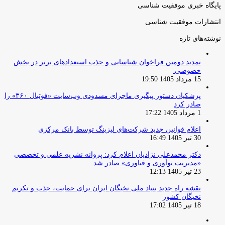
پایگاه خبری موفقیت شناسی
انتشارات موفقیت شناسی
نوشته‌های تازه
تمدید دومین فراخوان شناسایی و جذب استعدادهای برتر در بخش
خصوصی
15 مرداد 1405 19:50
پزشکیان دستور پیگیری ماجرای مسدودی وب‌سایت «فوتبال ۳۶۰» را
صادر کرد
1 مرداد 1405 17:22
اعلام قوانین جدید شرکت‌های لیزینگ توسط بانک مرکزی
30 تیر 1405 16:49
دکتر محمدعلی نژادیان اعلام کرد: پروانه نشریه علمی و تخصصی
«مدیریت نوآوری و فناوری» صادر شد
23 تیر 1405 12:13
نقشه راه جدید بنیاد ملی نخبگان ایران برای حمایت، جذب و تکریم
نخبگان کشور
18 تیر 1405 17:02
صفحه