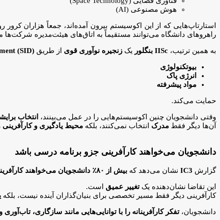
فناوری فضایی (Space Technology)
هوش مصنوعی (AI)
استارتاپ‌هایی که از این اکوسیستم بیرون آمده‌اند، جمعاً هزاران کرو
راهروهای دانشگاه می‌توانند مستقیماً به اتاق‌های هیئت‌مدیره شرکت‌ها 
به همین ترتیب،
IISc بنگلور
یک
زنجیره نوآوری قوی
از طریق
pment (SID)
بیوتکنولوژی
انرژی پاک
مواد پیشرفته
حمایت می‌کند.
وقتی دانشجویان چنین اکوسیستم‌هایی را در عمل می‌بینند،
انتخاب برایش
آن‌ها دیگر فقط
مدرک
انتخاب نمی‌کنند، بلکه
محیط یادگیری و کارآفرینی
ر
دانشجویان می‌خواهند کارآفرینی جزو برنامه درسی باشد
گزارش
IC3
نشان می‌دهد که
بیش از ۸۰٪ دانشجویان می‌خواهند کارآفرینی مستقیماً در برنامه درسی مدارس و دانشگاه‌ها گنجانده شود
این تقاضا نشان‌دهنده یک
تغییر عمیق
است.
کارآفرینی دیگر فقط مسیر تخصصی برای بنیان‌گذاران آینده نیست، بلکه
ی
دانشجویان،
تفکر کارآفرینانه را با توانایی‌هایی مانند سازگاری، تاب‌آوری