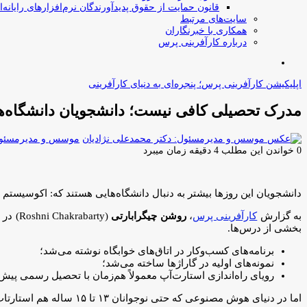
قانون حمایت از حقوق پدیدآورندگان نرم‌افزارهای رایانه‌ا
سایت‌های مرتبط
همکاری با خبرنگاران
درباره کارآفرینی پرس
جستجو
برای
اپلیکیشن کارآفرینی پرس؛ پنجره‌ای به دنیای کارآفرینی
مدرک تحصیلی کافی نیست؛ دانشجویان دانشگاه‌های
موسس و مدیرمسئول:
0
خواندن این مطلب 4 دقیقه زمان میبرد
دانشجویان این روزها بیشتر به دنبال دانشگاه‌هایی هستند که: اکوسیستم اس
به گزارش
کارآفرینی پرس
،
روشن چیگرابارتی
(arty
بخشی از درس‌ها.
برنامه‌های کسب‌وکار در اتاق‌های خوابگاه نوشته می‌شد؛
نمونه‌های اولیه در گاراژها ساخته می‌شد؛
رویای راه‌اندازی استارت‌آپ معمولاً هم‌زمان با تحصیل رسمی پیش
اما در دنیای هوش مصنوعی که حتی نوجوانان ۱۳ تا ۱۵ ساله هم استارتاپ خودشان را می‌سازند و به ایجاد شغل می‌پردازند، این وضعیت خیلی سریع در حال تغییر است.