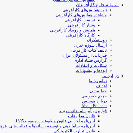
سامانه جامع کارآفرینان
ثبت همایش‌های کارآفرینی
مشاهده همایش‌های کارآفرینی
نشست کارآفرینی
وبینار کارآفرینی
همایش و رویداد کارآفرینی
کارگاه کارآفرینی
روشنفکرانه
ارسال سوژه‌ خبری
تالیف کتاب کارآفرینان
قدردانی از مسئولان ایران
گزارش فساد اداری
شکایات و انتقادات
ایده‌ها و پیشنهادات
درباره ما
تماس با ما
اهداف
خط مشی
حریم خصوصی
درباره موسس
About Founder
قوانین و آیین‌نامه‌های مرتبط
‌قانون مطبوعات
آیین‌نامه اجرایی قانون مطبوعات، مصوب 1395
آیین‌نامه سامان­دهی و توسعه رسانه­‌ها و فعالیت‌­های فره
قانون تجارت الکترونیکی