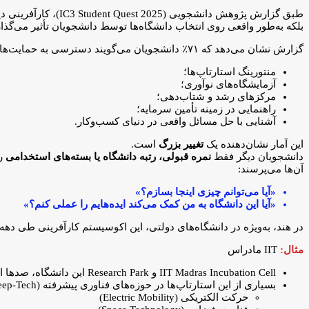
طبق گزارش پژوهش دانشجویی (IC3 Student Quest 2025)، کارآفرینی دیگر یک «فعالیت اضافی و دلخواه» نیست.
بلکه به‌طور واقعی روی انتخاب دانشگاه‌ها توسط دانشجویان تأثیر می‌گذ
گزارش نشان می‌دهد که ۷۱٪ دانشجویان می‌گویند دسترسی به حمایت‌های کارآفرینی روی انتخاب دانشگاه‌شان تأثیر دارد. این حمایت‌ها شامل موارد زیر است:
منتورینگ استارتاپ‌ها؛
آزمایشگاه‌های نوآوری؛
مرکزهای رشد و شتاب‌دهی؛
راهنمایی در زمینه تأمین سرمایه؛
آشنایی با حل مسائل واقعی در دنیای کسب‌وکار.
این آمار نشان‌دهنده یک
تغییر بزرگ
است.
دانشجویان دیگر فقط
نمره قبولی، رتبه دانشگاه یا بسته‌های استخدامی
را
آن‌ها می‌پرسند:
«آیا می‌توانم چیزی اینجا بسازم؟»
«آیا این دانشگاه به من کمک می‌کند ایده‌هایم را عملی کنم؟»
در هند، به‌ویژه در دانشگاه‌های دولتی، این اکوسیستم کارآفرینی طی 
مثال:
IIT مادراس
IIT Madras Incubation Cell و Research Park این دانشگاه، صدها استارتاپ را حمایت کرده‌اند.
بسیاری از این استارتاپ‌ها در حوزه‌های فناوری پیشرفته (Deep-Tech) فعالیت دارند، مثل:
حرکت الکتریکی (Electric Mobility)