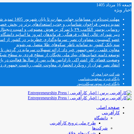
جمعه 16 مرداد 1405
اخبار ویژه
مهلت ثبت‌نام در مسابقات جهانی مهارت تا پایان شهریور 1405 تمدید شد
تمدید دومین فراخوان شناسایی و جذب استعدادهای برتر در بخش خ
رونمایی پوستر الکامپ ۲۹ با تمرکز بر هوش مصنوعی و امنیت دیجیتال
دبیر شورای عالی انقلاب فرهنگی: فرماندهان امروز ما اساتید دانشگا
عضو کمیسیون مشاوران نصر: سرمایه‌گذاری خطرپذیر در کشور از استار
سه بانک کشور به سامانه ناظر سکوهای طلا متصل می‌شوند
معاون علمی رئیس‌جمهور خبر داد: ارائه تسهیلات سرمایه در گردش تا سقف ۱۰۰ درصد فروش دانش‌
توسعه دامنه حمایت‌های بنیاد ملی نخبگان از سطح فردی به سطح شب
وضعیت فضای کار اشتراکی پارادایس هاب پس از سال‌ها فعالیت در باغ
انتقاد نصر تهران از رویکرد انحصاری معاونت علمی ریاست جمهوری
شرکت چترا محرک
پایگاه خبری موفقیت‌شناسی
پایگاه خبری موتورسیکلت‌نیوز
صفحه اصلی
کارآفرینی
دانشگاه
طرح ملی ترویج کارآفرینی
شرکت‌ها
شرکت‌های خلاق