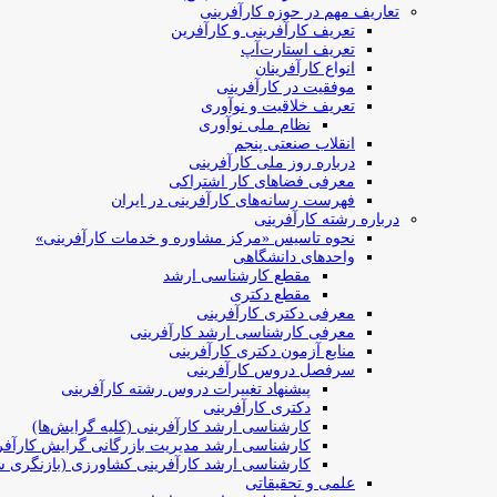
تعاریف مهم در حوزه کارآفرینی
تعریف کارآفرینی و کارآفرین
تعریف استارت‌آپ
انواع کارآفرینان
موفقیت در کارآفرینی
تعریف خلاقیت و نوآوری
نظام ملی نوآوری
انقلاب صنعتی پنجم
درباره روز ملی کارآفرینی
معرفی فضاهای کار اشتراکی
فهرست رسانه‌های کارآفرینی در ایران
درباره رشته کارآفرینی
نحوه تاسیس «مرکز مشاوره و خدمات کارآفرینی»
واحدهای دانشگاهی
مقطع کارشناسی ارشد
مقطع دکتری
معرفی دکتری کارآفرینی
معرفی کارشناسی ارشد کارآفرینی
منابع آزمون دکتری کارآفرینی
سرفصل دروس کارآفرینی
پیشنهاد تغییرات دروس رشته کارآفرینی
دکتری کارآفرینی
کارشناسی ارشد کارآفرینی (کلیه گرایش‌ها)
کارشناسی ارشد مدیریت بازرگانی گرایش کارآفر
کارشناسی ارشد کارآفرینی کشاورزی (بازنگری ش
علمی و تحقیقاتی