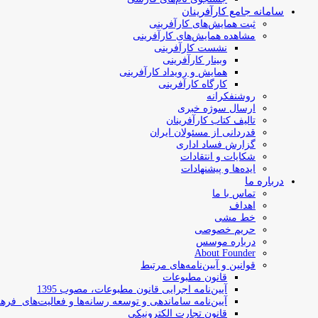
سامانه جامع کارآفرینان
ثبت همایش‌های کارآفرینی
مشاهده همایش‌های کارآفرینی
نشست کارآفرینی
وبینار کارآفرینی
همایش و رویداد کارآفرینی
کارگاه کارآفرینی
روشنفکرانه
ارسال سوژه‌ خبری
تالیف کتاب کارآفرینان
قدردانی از مسئولان ایران
گزارش فساد اداری
شکایات و انتقادات
ایده‌ها و پیشنهادات
درباره ما
تماس با ما
اهداف
خط مشی
حریم خصوصی
درباره موسس
About Founder
قوانین و آیین‌نامه‌های مرتبط
‌قانون مطبوعات
آیین‌نامه اجرایی قانون مطبوعات، مصوب 1395
آیین‌نامه سامان­دهی و توسعه رسانه­‌ها و فعالیت‌­های فره
قانون تجارت الکترونیکی