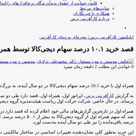
قانون حمایت از حقوق پدیدآورندگان نرم‌افزارهای رایانه‌ا
سایت‌های مرتبط
همکاری با خبرنگاران
درباره کارآفرینی پرس
جستجو
برای
اپلیکیشن کارآفرینی پرس؛ پنجره‌ای به دنیای کارآفرینی
قصد خرید ۱۰.۱ درصد سهام دیجی‌کالا توسط همراه اول/ کنترل بیش از ۵۰ درصد چه پیامدی دارد؟
موسس و مدیرمسئول:
0
خواندن این مطلب 2 دقیقه زمان میبرد
همراه اول با خرید 10.1 درصد سهام دیجی‌کالا در دو سال آینده، به بزرگ‌ترین سهامدار این گروه تبدیل خواهد شد. همچنین شرکت حرکت اول ریاست هیئت‌مدیره دیجی‌کالا را بر عهده گرفته است.
به گزارش
کارآفرینی پرس
برساند. در حال حاضر، شرکت حرکت اول ریاست هیئت‌مدیره گروه دیجی‌کال
درصد باقی‌مانده را نیز طی دو سال آینده به‌دست آورد.
این خرید به‌طور کلی نشان‌دهنده تغییرات اساسی در ساختار مالکیتی دیج