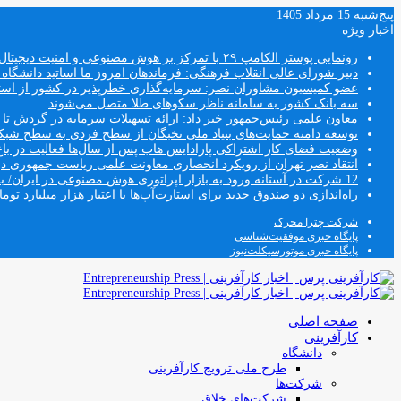
پنج‌شنبه 15 مرداد 1405
اخبار ویژه
رونمایی پوستر الکامپ ۲۹ با تمرکز بر هوش مصنوعی و امنیت دیجیتال
دبیر شورای عالی انقلاب فرهنگی: فرماندهان امروز ما اساتید دانشگا
عضو کمیسیون مشاوران نصر: سرمایه‌گذاری خطرپذیر در کشور از استار
سه بانک کشور به سامانه ناظر سکوهای طلا متصل می‌شوند
معاون علمی رئیس‌جمهور خبر داد: ارائه تسهیلات سرمایه در گردش تا سقف ۱۰۰ درصد فروش دانش‌
توسعه دامنه حمایت‌های بنیاد ملی نخبگان از سطح فردی به سطح شب
وضعیت فضای کار اشتراکی پارادایس هاب پس از سال‌ها فعالیت در باغ
انتقاد نصر تهران از رویکرد انحصاری معاونت علمی ریاست جمهوری
12 شرکت در آستانه ورود به بازار اپراتوری هوش مصنوعی در ایران/ بخش خصوصی وارد فصل جدید اقتصاد دیجیتال می‌شود
راه‌اندازی دو صندوق جدید برای استارت‌آپ‌ها با اعتبار هزار میلیارد توما
شرکت چترا محرک
پایگاه خبری موفقیت‌شناسی
پایگاه خبری موتورسیکلت‌نیوز
صفحه اصلی
کارآفرینی
دانشگاه
طرح ملی ترویج کارآفرینی
شرکت‌ها
شرکت‌های خلاق