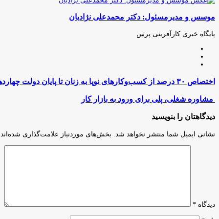
(X)
آپ
بوک
گذاری
موسس و مدیرمسئول: دکتر محمدعلی نژادیان
از
طریق
ایمیل
پایگاه خبری کارآفرینی پرس
وبسایت
لینکدین
اینستاگرام
اختصاص
اختصاص ۳۰ درصد از کسب‌وکار‌های نوپا به زنان تا پایان دولت چهاردهم
۳۰
درصد
مشاوره
مشاوره شغلی، پلی برای ورود به بازار کار
از
شغلی،
کسب‌وکار‌های
پلی
دیدگاهتان را بنویسید
نوپا
برای
به
ورود
نشانی ایمیل شما منتشر نخواهد شد.
بخش‌های موردنیاز علامت‌گذاری شده‌اند
زنان
به
تا
بازار
پایان
کار
دولت
چهاردهم
دیدگاه
*