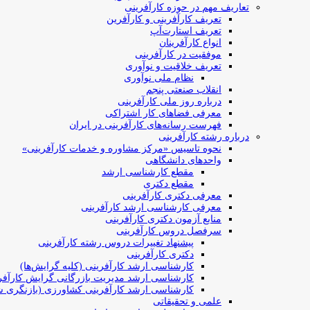
تعاریف مهم در حوزه کارآفرینی
تعریف کارآفرینی و کارآفرین
تعریف استارت‌آپ
انواع کارآفرینان
موفقیت در کارآفرینی
تعریف خلاقیت و نوآوری
نظام ملی نوآوری
انقلاب صنعتی پنجم
درباره روز ملی کارآفرینی
معرفی فضاهای کار اشتراکی
فهرست رسانه‌های کارآفرینی در ایران
درباره رشته کارآفرینی
نحوه تاسیس «مرکز مشاوره و خدمات کارآفرینی»
واحدهای دانشگاهی
مقطع کارشناسی ارشد
مقطع دکتری
معرفی دکتری کارآفرینی
معرفی کارشناسی ارشد کارآفرینی
منابع آزمون دکتری کارآفرینی
سرفصل دروس کارآفرینی
پیشنهاد تغییرات دروس رشته کارآفرینی
دکتری کارآفرینی
کارشناسی ارشد کارآفرینی (کلیه گرایش‌ها)
کارشناسی ارشد مدیریت بازرگانی گرایش کارآفر
کارشناسی ارشد کارآفرینی کشاورزی (بازنگری ش
علمی و تحقیقاتی